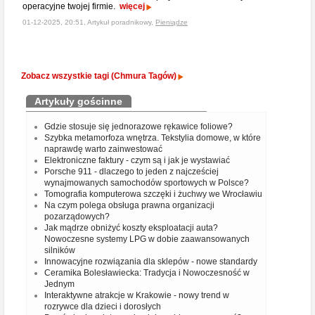
operacyjne twojej firmie.
więcej
01-12-2025, 20:51, Artykuł poradnikowy,
Pieniądze
Zobacz wszystkie tagi (Chmura Tagów)
Artykuły gościnne
Gdzie stosuje się jednorazowe rękawice foliowe?
Szybka metamorfoza wnętrza. Tekstylia domowe, w które
naprawdę warto zainwestować
Elektroniczne faktury - czym są i jak je wystawiać
Porsche 911 - dlaczego to jeden z najcześciej
wynajmowanych samochodów sportowych w Polsce?
Tomografia komputerowa szczęki i żuchwy we Wrocławiu
Na czym polega obsługa prawna organizacji
pozarządowych?
Jak mądrze obniżyć koszty eksploatacji auta?
Nowoczesne systemy LPG w dobie zaawansowanych
silników
Innowacyjne rozwiązania dla sklepów - nowe standardy
Ceramika Bolesławiecka: Tradycja i Nowoczesność w
Jednym
Interaktywne atrakcje w Krakowie - nowy trend w
rozrywce dla dzieci i dorosłych