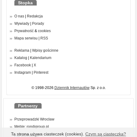
Stopka
O nas
|
Redakcja
Wywiady
|
Porady
Prywatność
&
cookies
Mapa serwisu
|
RSS
Reklama
|
Wpisy gościnne
Katalog
|
Kalendarium
Facebook
|
X
Instagram
|
Pinterest
© 1998-2026
Dziennik Internautów
Sp. z o.o.
Partnerzy
Przeprowadzki Wrocław
Meble: rondigroup.pl
Ta strona używa ciasteczek (cookies).
Czym są ciasteczka?