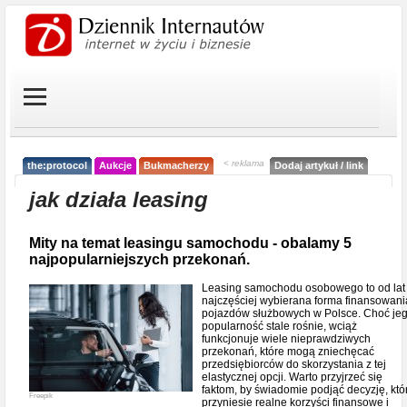
< reklama
the:protocol
Aukcje
Bukmacherzy
Dodaj artykuł / link
jak działa leasing
Mity na temat leasingu samochodu - obalamy 5
najpopularniejszych przekonań.
Leasing samochodu osobowego to od lat
najczęściej wybierana forma finansowani
pojazdów służbowych w Polsce. Choć je
popularność stale rośnie, wciąż
funkcjonuje wiele nieprawdziwych
przekonań, które mogą zniechęcać
przedsiębiorców do skorzystania z tej
elastycznej opcji. Warto przyjrzeć się
faktom, by świadomie podjąć decyzję, któ
Freepik
przyniesie realne korzyści finansowe i