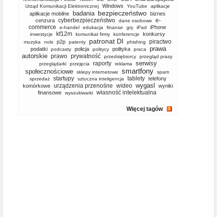
Windows
Urząd Komunikacji Elektronicznej
YouTube
aplikacje
bezpieczeństwo
badania
aplikacje mobilne
biznes
cyberbezpieczeństwo
e-
cenzura
dane osobowe
commerce
iPhone
e-handel
edukacja
finanse
gry
iPad
kf12m
konkursy
inwestycje
komunikat firmy
konferencje
patronat DI
piractwo
p2p
muzyka
nols
patenty
phishing
prawa
podatki
policja
polityka
podcasty
politycy
praca
autorskie
prawo
prywatność
przedsiębiorcy
przegląd prasy
serwisy
raporty
przeglądarki
przejęcia
reklama
smartfony
społecznościowe
sklepy internetowe
spam
startupy
tablety
telefony
sprzedaż
sztuczna inteligencja
wygasl
urządzenia przenośne
wideo
komórkowe
wyniki
własność intelektualna
finansowe
wyszukiwarki
Więcej tagów