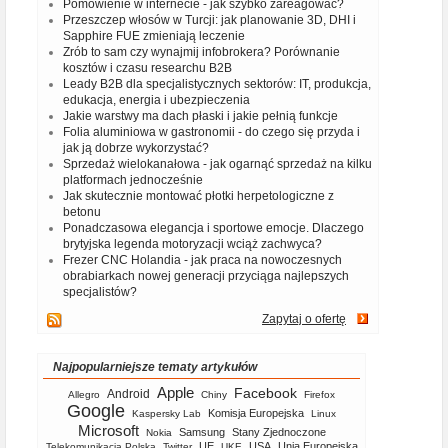
Pomówienie w internecie - jak szybko zareagować?
Przeszczep włosów w Turcji: jak planowanie 3D, DHI i
Sapphire FUE zmieniają leczenie
Zrób to sam czy wynajmij infobrokera? Porównanie
kosztów i czasu researchu B2B
Leady B2B dla specjalistycznych sektorów: IT, produkcja,
edukacja, energia i ubezpieczenia
Jakie warstwy ma dach płaski i jakie pełnią funkcje
Folia aluminiowa w gastronomii - do czego się przyda i
jak ją dobrze wykorzystać?
Sprzedaż wielokanałowa - jak ogarnąć sprzedaż na kilku
platformach jednocześnie
Jak skutecznie montować płotki herpetologiczne z
betonu
Ponadczasowa elegancja i sportowe emocje. Dlaczego
brytyjska legenda motoryzacji wciąż zachwyca?
Frezer CNC Holandia - jak praca na nowoczesnych
obrabiarkach nowej generacji przyciąga najlepszych
specjalistów?
Zapytaj o ofertę
Najpopularniejsze tematy artykułów
Apple
Facebook
Android
Allegro
Chiny
Firefox
Google
Komisja Europejska
Kaspersky Lab
Linux
Microsoft
Samsung
Stany Zjednoczone
Nokia
UE
USA
Unia Europejska
Telekomunikacja Polska
Twitter
UKE