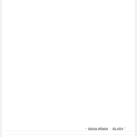
«
strona główna
-
do góry
^