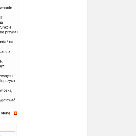
ównanie
T,
ia
funkcje
ię przyda i
zedaż na
czne z
e.
iąż
zesnych
jlepszych
 włoską
zygotować
 ofertę