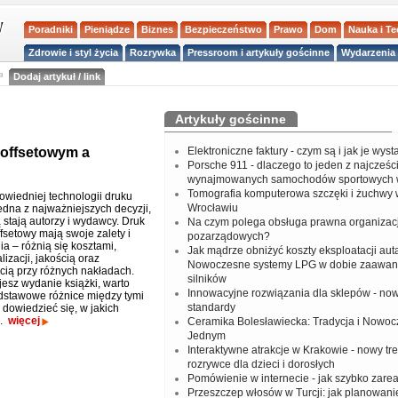
Poradniki
Pieniądze
Biznes
Bezpieczeństwo
Prawo
Dom
Nauka i T
Zdrowie i styl życia
Rozrywka
Pressroom i artykuły gościnne
Wydarzenia 
a
Dodaj artykuł / link
Artykuły gościnne
 offsetowym a
Elektroniczne faktury - czym są i jak je wys
Porsche 911 - dlaczego to jeden z najcześci
wynajmowanych samochodów sportowych 
Tomografia komputerowa szczęki i żuchwy
wiedniej technologii druku
Wrocławiu
jedna z najważniejszych decyzji,
 stają autorzy i wydawcy. Druk
Na czym polega obsługa prawna organizacj
ffsetowy mają swoje zalety i
pozarządowych?
a – różnią się kosztami,
Jak mądrze obniżyć koszty eksploatacji aut
izacji, jakością oraz
Nowoczesne systemy LPG w dobie zaawa
cią przy różnych nakładach.
silników
jesz wydanie książki, warto
Innowacyjne rozwiązania dla sklepów - no
stawowe różnice między tymi
standardy
 dowiedzieć się, w jakich
j.
więcej
Ceramika Bolesławiecka: Tradycja i Nowo
Jednym
Interaktywne atrakcje w Krakowie - nowy tr
rozrywce dla dzieci i dorosłych
Pomówienie w internecie - jak szybko zar
Przeszczep włosów w Turcji: jak planowanie