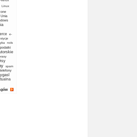
Firefox
Linux
zone
Unia
ndows
ia
erce
e-
stycje
yka
nols
podatki
utorskie
prasy
isy
ny
spam
telefony
ygasl
ktualna
agów