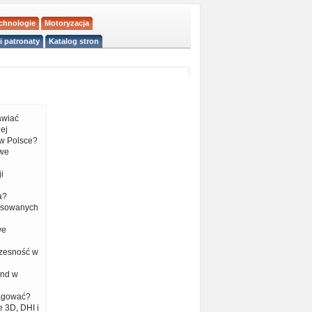
echnologie
Motoryzacja
i patronaty
Katalog stron
tawiać
ej
w Polsce?
 we
i
a?
nsowanych
we
czesność w
end w
eagować?
 3D, DHI i