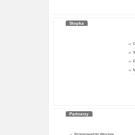
Stopka
O
P
M
Partnerzy
Przeprowadzki Wrocław