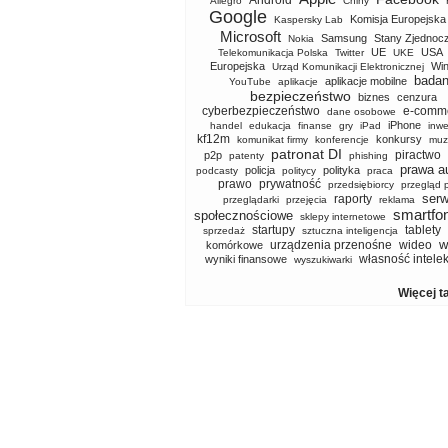
Android
Allegro
Chiny
Google
Komisja Europejska
Kaspersky Lab
Microsoft
Samsung
Stany Zjednoc
Nokia
UE
USA
Telekomunikacja Polska
Twitter
UKE
Europejska
Wi
Urząd Komunikacji Elektronicznej
badan
aplikacje mobilne
YouTube
aplikacje
bezpieczeństwo
biznes
cenzura
cyberbezpieczeństwo
e-comm
dane osobowe
iPhone
handel
edukacja
finanse
gry
iPad
inwe
kf12m
konkursy
komunikat firmy
konferencje
muz
patronat DI
piractwo
p2p
patenty
phishing
prawa a
policja
polityka
podcasty
politycy
praca
prawo
prywatność
przedsiębiorcy
przegląd 
serw
raporty
przeglądarki
przejęcia
reklama
smartfo
społecznościowe
sklepy internetowe
startupy
tablety
sprzedaż
sztuczna inteligencja
w
urządzenia przenośne
wideo
komórkowe
własność intele
wyniki finansowe
wyszukiwarki
Więcej t