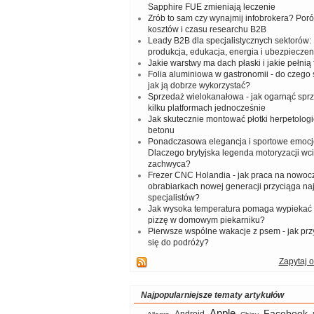
Sapphire FUE zmieniają leczenie
Zrób to sam czy wynajmij infobrokera? Por
kosztów i czasu researchu B2B
Leady B2B dla specjalistycznych sektorów: I
produkcja, edukacja, energia i ubezpieczen
Jakie warstwy ma dach płaski i jakie pełnią 
Folia aluminiowa w gastronomii - do czego s
jak ją dobrze wykorzystać?
Sprzedaż wielokanałowa - jak ogarnąć spr
kilku platformach jednocześnie
Jak skutecznie montować płotki herpetologi
betonu
Ponadczasowa elegancja i sportowe emocj
Dlaczego brytyjska legenda motoryzacji wc
zachwyca?
Frezer CNC Holandia - jak praca na nowoc
obrabiarkach nowej generacji przyciąga na
specjalistów?
Jak wysoka temperatura pomaga wypiekać
pizzę w domowym piekarniku?
Pierwsze wspólne wakacje z psem - jak pr
się do podróży?
Zapytaj o
Najpopularniejsze tematy artykułów
Apple
Facebook