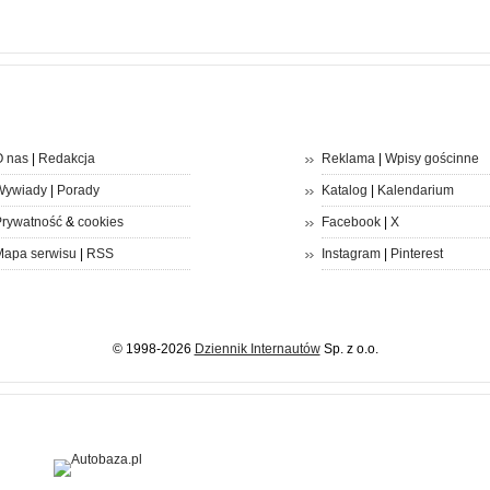
 nas
|
Redakcja
Reklama
|
Wpisy gościnne
Wywiady
|
Porady
Katalog
|
Kalendarium
rywatność
&
cookies
Facebook
|
X
apa serwisu
|
RSS
Instagram
|
Pinterest
© 1998-2026
Dziennik Internautów
Sp. z o.o.