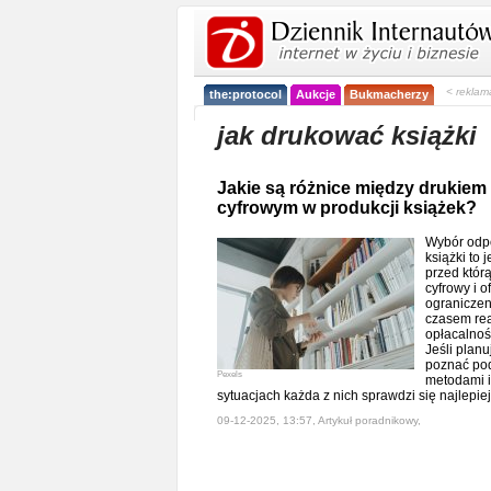
< reklam
the:protocol
Aukcje
Bukmacherzy
jak drukować książki
Jakie są różnice między drukiem
cyfrowym w produkcji książek?
Wybór odpo
książki to 
przed którą
cyfrowy i o
ograniczeni
czasem real
opłacalnoś
Jeśli planu
poznać pod
Pexels
metodami i
sytuacjach każda z nich sprawdzi się najlepie
09-12-2025, 13:57, Artykuł poradnikowy,