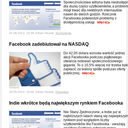
Społecznościowa witryna była niedostęp
dla dużej części użytkowników, a problem
mógł trwać dla niektórych internautów
nawet do dwóch godzin. Rzecznik
Facebooka potwierdził problemy z
dostępnością usługi.
więcej
01-06-2012, 15:38, Adrian Nowak,
Technologie
Facebook zadebiutował na NASDAQ
Do 42,05 dolara wzrosła wartość jednej
akcji Facebooka podczas piątkowego
otwarcia notowań społecznościowego
giganta. To o 10,5% więcej niż trzeba był
zapłacić za walory spółki podczas oferty
publicznej.
więcej
Goiabarea
18-05-2012, 19:00, Adrian Nowak,
Pieniądze
Indie wkrótce będą największym rynkiem Facebooka
Nie Stany Zjednoczone, a Indie już w
najbliższych latach staną się największy
rynkiem pod względem liczby
użytkowników dla Facebooka - uważają