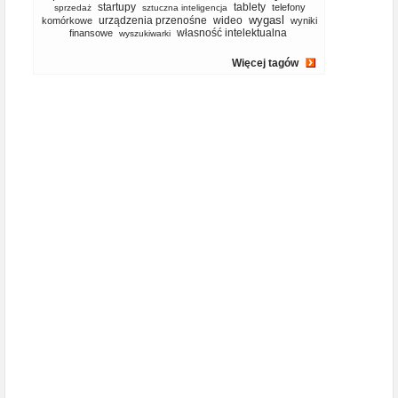
startupy
tablety
telefony
sprzedaż
sztuczna inteligencja
wygasl
urządzenia przenośne
wideo
komórkowe
wyniki
własność intelektualna
finansowe
wyszukiwarki
Więcej tagów