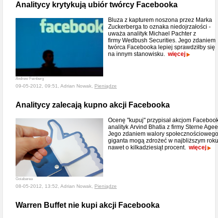
Analitycy krytykują ubiór twórcy Facebooka
Bluza z kapturem noszona przez Marka
Zuckerberga to oznaka niedojrzałości -
uważa analityk Michael Pachter z
firmy Wedbush Securities. Jego zdaniem
twórca Facebooka lepiej sprawdziłby się
na innym stanowisku.
więcej
Andrew Feinberg
09-05-2012, 09:51, Adrian Nowak,
Pieniądze
Analitycy zalecają kupno akcji Facebooka
Ocenę "kupuj" przypisał akcjom Faceboo
analityk Arvind Bhatia z firmy Sterne Agee
Jego zdaniem walory społecznościoweg
giganta mogą zdrożeć w najbliższym rok
nawet o kilkadziesiąt procent.
więcej
Goiabarea
08-05-2012, 13:52, Adrian Nowak,
Pieniądze
Warren Buffet nie kupi akcji Facebooka