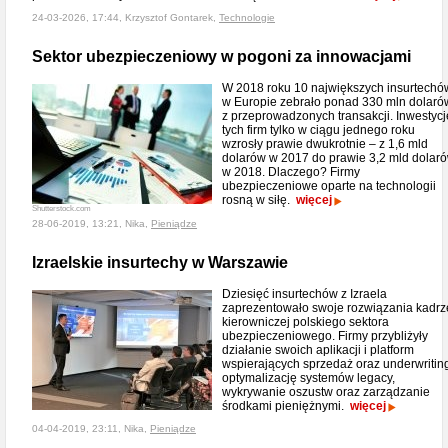
24-03-2026, 17:44, Krzysztof Gontarek,
Technologie
Sektor ubezpieczeniowy w pogoni za innowacjami
W 2018 roku 10 największych insurtechó
w Europie zebrało ponad 330 mln dolaró
z przeprowadzonych transakcji. Inwestycj
tych firm tylko w ciągu jednego roku
wzrosły prawie dwukrotnie – z 1,6 mld
dolarów w 2017 do prawie 3,2 mld dolar
w 2018. Dlaczego? Firmy
ubezpieczeniowe oparte na technologii
rosną w siłę.
więcej
Shutterstock.com
28-06-2019, 13:21, Nika,
Pieniądze
Izraelskie insurtechy w Warszawie
Dziesięć insurtechów z Izraela
zaprezentowało swoje rozwiązania kadrz
kierowniczej polskiego sektora
ubezpieczeniowego. Firmy przybliżyły
działanie swoich aplikacji i platform
wspierających sprzedaż oraz underwritin
optymalizację systemów legacy,
wykrywanie oszustw oraz zarządzanie
środkami pieniężnymi.
więcej
04-04-2019, 23:11, Nika,
Pieniądze