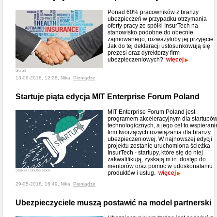
Ponad 60% pracowników z branży
ubezpieczeń w przypadku otrzymania
oferty pracy ze spółki InsurTech na
stanowisko podobne do obecnie
zajmowanego, rozważyłoby jej przyjęcie.
Jak do tej deklaracji ustosunkowują się
prezesi oraz dyrektorzy firm
ubezpieczeniowych?
więcej
Geralt
13-06-2018, 12:28, Nika,
Pieniądze
Startuje piąta edycja MIT Enterprise Forum Poland
MIT Enterprise Forum Poland jest
programem akceleracyjnym dla startupó
technologicznych, a jego cel to wspierani
firm tworzących rozwiązania dla branży
ubezpieczeniowej. W najnowszej edycji
projektu zostanie uruchomiona ścieżka
InsurTech - startupy, które się do niej
zakwalifikują, zyskają m.in. dostęp do
mentorów oraz pomoc w udoskonalaniu
Stmool / Shutterstock
produktów i usług.
więcej
29-05-2018, 16:49, Nika,
Pieniądze
Ubezpieczyciele muszą postawić na model partnerski