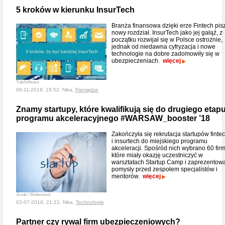
5 kroków w kierunku InsurTech
Branża finansowa dzięki erze Fintech pis
nowy rozdział. InsurTech jako jej gałąź, z
początku rozwijał się w Polsce ostrożnie,
jednak od niedawna cyfryzacja i nowe
technologie na dobre zadomowiły się w
ubezpieczeniach.
więcej
TideSoftware
09-11-2018, 18:52, Nika,
Pieniądze
Znamy startupy, które kwalifikują się do drugiego etap
programu akceleracyjnego #WARSAW_booster ’18
Zakończyła się rekrutacja startupów finte
i insurtech do miejskiego programu
akceleracji. Spośród nich wybrano 60 firm
które miały okazję uczestniczyć w
warsztatach Startup Camp i zaprezentow
pomysły przed zespołem specjalistów i
mentorów.
więcej
Jirsak / Shutterstock
02-07-2018, 21:22, Nika,
Technologie
Partner czy rywal firm ubezpieczeniowych?