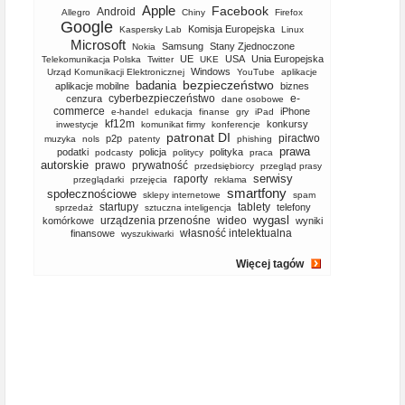
Apple
Facebook
Android
Allegro
Chiny
Firefox
Google
Komisja Europejska
Kaspersky Lab
Linux
Microsoft
Samsung
Stany Zjednoczone
Nokia
UE
USA
Unia Europejska
Telekomunikacja Polska
Twitter
UKE
Windows
Urząd Komunikacji Elektronicznej
YouTube
aplikacje
bezpieczeństwo
badania
aplikacje mobilne
biznes
cyberbezpieczeństwo
e-
cenzura
dane osobowe
commerce
iPhone
e-handel
edukacja
finanse
gry
iPad
kf12m
konkursy
inwestycje
komunikat firmy
konferencje
patronat DI
piractwo
p2p
muzyka
nols
patenty
phishing
prawa
podatki
policja
polityka
podcasty
politycy
praca
autorskie
prawo
prywatność
przedsiębiorcy
przegląd prasy
serwisy
raporty
przeglądarki
przejęcia
reklama
smartfony
społecznościowe
sklepy internetowe
spam
startupy
tablety
telefony
sprzedaż
sztuczna inteligencja
wygasl
urządzenia przenośne
wideo
komórkowe
wyniki
własność intelektualna
finansowe
wyszukiwarki
Więcej tagów