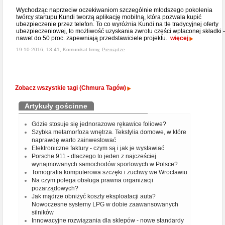
Wychodząc naprzeciw oczekiwaniom szczególnie młodszego pokolenia
twórcy startupu Kundi tworzą aplikację mobilną, która pozwala kupić
ubezpieczenie przez telefon. To co wyróżnia Kundi na tle tradycyjnej oferty
ubezpieczeniowej, to możliwość uzyskania zwrotu części wpłaconej składki -
nawet do 50 proc. zapewniają przedstawiciele projektu.
więcej
19-10-2016, 13:41, Komunikat firmy,
Pieniądze
Zobacz wszystkie tagi (Chmura Tagów)
Artykuły gościnne
Gdzie stosuje się jednorazowe rękawice foliowe?
Szybka metamorfoza wnętrza. Tekstylia domowe, w które
naprawdę warto zainwestować
Elektroniczne faktury - czym są i jak je wystawiać
Porsche 911 - dlaczego to jeden z najcześciej
wynajmowanych samochodów sportowych w Polsce?
Tomografia komputerowa szczęki i żuchwy we Wrocławiu
Na czym polega obsługa prawna organizacji
pozarządowych?
Jak mądrze obniżyć koszty eksploatacji auta?
Nowoczesne systemy LPG w dobie zaawansowanych
silników
Innowacyjne rozwiązania dla sklepów - nowe standardy