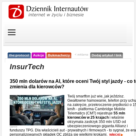
< reklama
the:protocol
Aukcje
Bukmacherzy
Dodaj artykuł / link
InsurTech
350 mln dolarów na AI, które oceni Twój styl jazdy - co 
zmienia dla kierowców?
Twój smartfon już wie, jak jeździsz.
Gwałtowne hamowanie, telefon przy uch
na zakręcie, przekroczenie prędkości o 1
km/h - platforma Cambridge Mobile
Telematics (CMT) rejestruje
55 mln
kierowców w 25 krajach
i właśnie
otrzymała zastrzyk 350 mln USD od
ubezpieczeniowego giganta Allianz i
Gemini
funduszu TPG. Dla właścicieli aut - prywatnych i firmowych - to sygnał, że era
personalizowanych składek OC zbliża się wielkimi krokami.
więcej