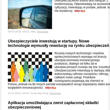
Ubezpieczycielom trudno jest nadążyć z
modernizacją. Odpowiadają na wyzwani
cyfryzacji, inwestując w portale, jednak to
nie wystarczy.
więcej
08-03-2018, 08:01, Nika,
Pieniądze
Ubezpieczyciele inwestują w startupy. Nowe
technologie wymusiły rewolucję na rynku ubezpieczeń
Rozwój nowych technologii i mediów
społecznościowych wymaga od branży
ubezpieczeniowej innowacyjnego
podejścia, dlatego od kilku lat w
ubezpieczeniach rozwija się tzw. insurtec
Ubezpieczyciele inwestują w startupy, któ
wykorzystują cyfrowe narzędzia i oferują
całkiem nowe usługi. Podobne
rozwiązania pojawiają się również w
Polsce, jednak na tle innych państw europejskich wciąż wypadamy słabo po
względem innowacyjności.
więcej
10-11-2016, 09:40, Komunikat firmy,
Pieniądze
Aplikacja umożliwiająca zwrot zapłaconej składki
ubezpieczeniowej