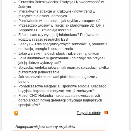
Ceramika Bolesławiecka: Tradycja i Nowoczesność w
Jednym
Interaktywne atrakcje w Krakowie - nowy trend w
rozrywce dla dzieci i dorosłych
Pomówienie w internecie - jak szybko zareagować?
Przeszczep włosów w Turcji: jak planowanie 3D, DHI i
Sapphire FUE zmieniają leczenie
Zrób to sam czy wynajmij infobrokera? Porównanie
kosztów i czasu researchu B2B
Leady B2B dla specjalistycznych sektorów: IT, produkcja,
edukacja, energia i ubezpieczenia
Jakie warstwy ma dach płaski i jakie pełnią funkcje
Folia aluminiowa w gastronomii - do czego się przyda i
jak ją dobrze wykorzystać?
Sprzedaż wielokanałowa - jak ogarnąć sprzedaż na kilku
platformach jednocześnie
Jak skutecznie montować płotki herpetologiczne z
betonu
Ponadczasowa elegancja i sportowe emocje. Dlaczego
brytyjska legenda motoryzacji wciąż zachwyca?
Frezer CNC Holandia - jak praca na nowoczesnych
obrabiarkach nowej generacji przyciąga najlepszych
specjalistów?
Zapytaj o ofertę
Najpopularniejsze tematy artykułów