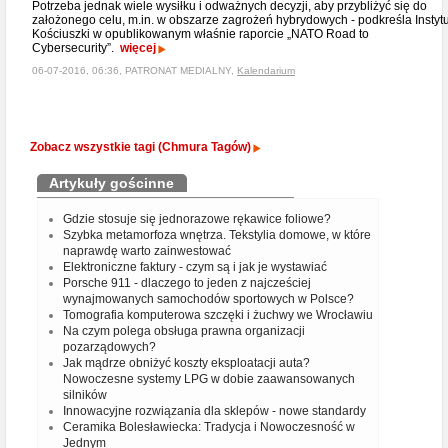
Potrzeba jednak wiele wysiłku i odważnych decyzji, aby przybliżyć się do
założonego celu, m.in. w obszarze zagrożeń hybrydowych - podkreśla Instytu
Kościuszki w opublikowanym właśnie raporcie „NATO Road to
Cybersecurity”.
więcej
06-07-2016, 06:36, PATRONAT MEDIALNY,
Kalendarium
Zobacz wszystkie tagi (Chmura Tagów)
Artykuły gościnne
Gdzie stosuje się jednorazowe rękawice foliowe?
Szybka metamorfoza wnętrza. Tekstylia domowe, w które
naprawdę warto zainwestować
Elektroniczne faktury - czym są i jak je wystawiać
Porsche 911 - dlaczego to jeden z najcześciej
wynajmowanych samochodów sportowych w Polsce?
Tomografia komputerowa szczęki i żuchwy we Wrocławiu
Na czym polega obsługa prawna organizacji
pozarządowych?
Jak mądrze obniżyć koszty eksploatacji auta?
Nowoczesne systemy LPG w dobie zaawansowanych
silników
Innowacyjne rozwiązania dla sklepów - nowe standardy
Ceramika Bolesławiecka: Tradycja i Nowoczesność w
Jednym