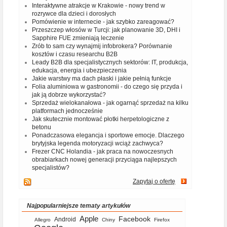
Interaktywne atrakcje w Krakowie - nowy trend w
rozrywce dla dzieci i dorosłych
Pomówienie w internecie - jak szybko zareagować?
Przeszczep włosów w Turcji: jak planowanie 3D, DHI i
Sapphire FUE zmieniają leczenie
Zrób to sam czy wynajmij infobrokera? Porównanie
kosztów i czasu researchu B2B
Leady B2B dla specjalistycznych sektorów: IT, produkcja,
edukacja, energia i ubezpieczenia
Jakie warstwy ma dach płaski i jakie pełnią funkcje
Folia aluminiowa w gastronomii - do czego się przyda i
jak ją dobrze wykorzystać?
Sprzedaż wielokanałowa - jak ogarnąć sprzedaż na kilku
platformach jednocześnie
Jak skutecznie montować płotki herpetologiczne z
betonu
Ponadczasowa elegancja i sportowe emocje. Dlaczego
brytyjska legenda motoryzacji wciąż zachwyca?
Frezer CNC Holandia - jak praca na nowoczesnych
obrabiarkach nowej generacji przyciąga najlepszych
specjalistów?
Zapytaj o ofertę
Najpopularniejsze tematy artykułów
Apple
Facebook
Android
Allegro
Chiny
Firefox