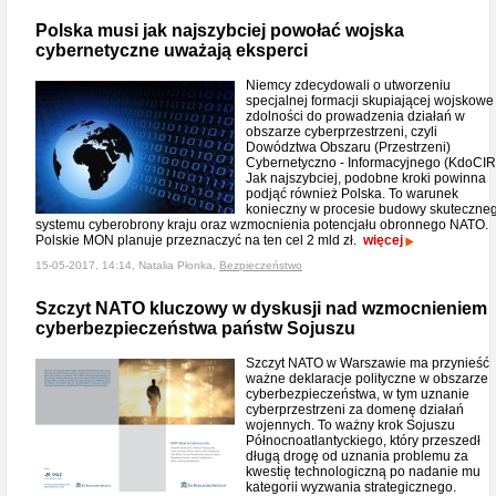
Polska musi jak najszybciej powołać wojska
cybernetyczne uważają eksperci
Niemcy zdecydowali o utworzeniu
specjalnej formacji skupiającej wojskowe
zdolności do prowadzenia działań w
obszarze cyberprzestrzeni, czyli
Dowództwa Obszaru (Przestrzeni)
Cybernetyczno - Informacyjnego (KdoCIR
Jak najszybciej, podobne kroki powinna
podjąć również Polska. To warunek
konieczny w procesie budowy skuteczne
systemu cyberobrony kraju oraz wzmocnienia potencjału obronnego NATO.
Polskie MON planuje przeznaczyć na ten cel 2 mld zł.
więcej
15-05-2017, 14:14, Natalia Płonka,
Bezpieczeństwo
Szczyt NATO kluczowy w dyskusji nad wzmocnieniem
cyberbezpieczeństwa państw Sojuszu
Szczyt NATO w Warszawie ma przynieść
ważne deklaracje polityczne w obszarze
cyberbezpieczeństwa, w tym uznanie
cyberprzestrzeni za domenę działań
wojennych. To ważny krok Sojuszu
Północnoatlantyckiego, który przeszedł
długą drogę od uznania problemu za
kwestię technologiczną po nadanie mu
kategorii wyzwania strategicznego.