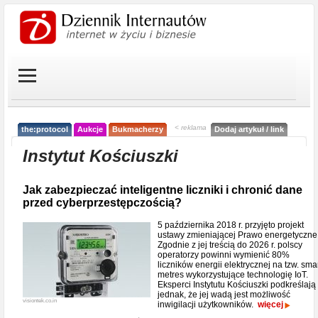
< reklama
the:protocol
Aukcje
Bukmacherzy
Dodaj artykuł / link
Instytut Kościuszki
Jak zabezpieczać inteligentne liczniki i chronić dane
przed cyberprzestępczością?
5 października 2018 r. przyjęto projekt
ustawy zmieniającej Prawo energetyczne
Zgodnie z jej treścią do 2026 r. polscy
operatorzy powinni wymienić 80%
liczników energii elektrycznej na tzw. sma
metres wykorzystujące technologię IoT.
Eksperci Instytutu Kościuszki podkreślają
jednak, że jej wadą jest możliwość
visiontek.co.in
inwigilacji użytkowników.
więcej