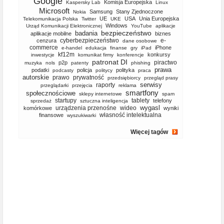
Google
Komisja Europejska
Kaspersky Lab
Linux
Microsoft
Samsung
Stany Zjednoczone
Nokia
UE
USA
Unia Europejska
Telekomunikacja Polska
Twitter
UKE
Windows
Urząd Komunikacji Elektronicznej
YouTube
aplikacje
bezpieczeństwo
badania
aplikacje mobilne
biznes
cyberbezpieczeństwo
e-
cenzura
dane osobowe
commerce
iPhone
e-handel
edukacja
finanse
gry
iPad
kf12m
konkursy
inwestycje
komunikat firmy
konferencje
patronat DI
piractwo
p2p
muzyka
nols
patenty
phishing
prawa
podatki
policja
polityka
podcasty
politycy
praca
autorskie
prawo
prywatność
przedsiębiorcy
przegląd prasy
serwisy
raporty
przeglądarki
przejęcia
reklama
smartfony
społecznościowe
sklepy internetowe
spam
startupy
tablety
telefony
sprzedaż
sztuczna inteligencja
wygasl
urządzenia przenośne
wideo
komórkowe
wyniki
własność intelektualna
finansowe
wyszukiwarki
Więcej tagów