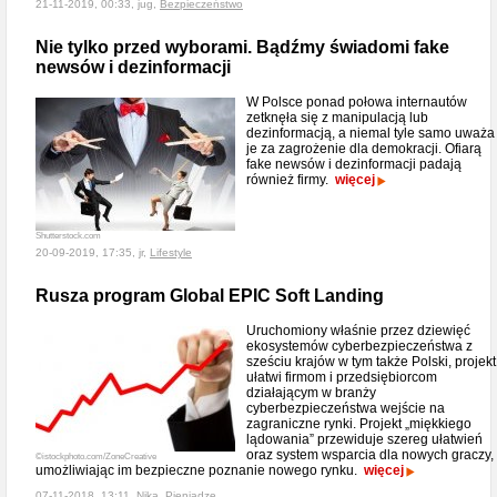
21-11-2019, 00:33, jug,
Bezpieczeństwo
Nie tylko przed wyborami. Bądźmy świadomi fake
newsów i dezinformacji
W Polsce ponad połowa internautów
zetknęła się z manipulacją lub
dezinformacją, a niemal tyle samo uważa
je za zagrożenie dla demokracji. Ofiarą
fake newsów i dezinformacji padają
również firmy.
więcej
Shutterstock.com
20-09-2019, 17:35, jr,
Lifestyle
Rusza program Global EPIC Soft Landing
Uruchomiony właśnie przez dziewięć
ekosystemów cyberbezpieczeństwa z
sześciu krajów w tym także Polski, projekt
ułatwi firmom i przedsiębiorcom
działającym w branży
cyberbezpieczeństwa wejście na
zagraniczne rynki. Projekt „miękkiego
lądowania” przewiduje szereg ułatwień
oraz system wsparcia dla nowych graczy,
©istockphoto.com/ZoneCreative
umożliwiając im bezpieczne poznanie nowego rynku.
więcej
07-11-2018, 13:11, Nika,
Pieniądze