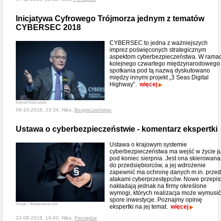
Inicjatywa Cyfrowego Trójmorza jednym z tematów
CYBERSEC 2018
CYBERSEC to jedna z ważniejszych
imprez poświęconych strategicznym
aspektom cyberbezpieczeństwa. W rama
kolejnego czwartego międzynarodowego
spotkania pod tą nazwą dyskutowano
między innymi projekt „3 Seas Digital
Highway”.
więcej
Instytut Kościuszki
09-10-2018, 23:34, Nika,
Bezpieczeństwo
Ustawa o cyberbezpieczeństwie - komentarz ekspertki
Ustawa o krajowym systemie
cyberbezpieczeństwa ma wejść w życie j
pod koniec sierpnia. Jest ona skierowana
do przedsiębiorców, a jej wdrożenie
zapewnić ma ochronę danych m.in. przed
atakami cyberprzestępców. Nowe przepis
nakładają jednak na firmy określone
wymogi, których realizacja może wymusić
spore inwestycje. Poznajmy opinię
Jirsak / Shutterstock.com
ekspertki na jej temat.
więcej
22-08-2018, 19:00, Nika,
Pieniądze