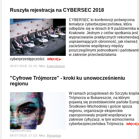
Ruszyła rejestracja na CYBERSEC 2018
CYBERSEC to konferencji poświęcona
tematyce cyberbezpieczeństwa, która
odbędzie się w dniach 8-9 października 
Krakowie. Jednym z celów spotkania jest
wypracowanie praktycznych rekomendacj
usprawniających obronność, jak również
zacieśnienie współpracy między
poszczególnymi jednostkami i państwami
w zakresie przeciwdziałania
cyberprzestępczości.
więcej
30-07-2018, 21:15, Nika,
Kalendarium
"Cyfrowe Trójmorze" - kroki ku unowocześnieniu
regionu
W ramach przygotowań do Szczytu krajó
Trójmorza w Bukareszcie, na którym
pojawią się przedstawiciele państw Euro
Środkowo-Wschodniej i goście spoza
regionu, organizacje eksperckie
zaproponowały projekt współpracy w
zakresie cyfryzacji, w tym wzmocnienia
cyberbezpieczeństwa Trójmorza.
więcej
DigitalArtist/Pixabay
06-07-2018, 17:13, Nika,
Pieniądze