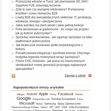
Przeszczep włosów w Turcji: jak planowanie 3D, DHI i
Sapphire FUE zmieniają leczenie
Zrób to sam czy wynajmij infobrokera? Porównanie
kosztów i czasu researchu B2B
Leady B2B dla specjalistycznych sektorów: IT, produkcja,
edukacja, energia i ubezpieczenia
Jakie warstwy ma dach płaski i jakie pełnią funkcje
Folia aluminiowa w gastronomii - do czego się przyda i
jak ją dobrze wykorzystać?
Sprzedaż wielokanałowa - jak ogarnąć sprzedaż na kilku
platformach jednocześnie
Jak skutecznie montować płotki herpetologiczne z
betonu
Ponadczasowa elegancja i sportowe emocje. Dlaczego
brytyjska legenda motoryzacji wciąż zachwyca?
Frezer CNC Holandia - jak praca na nowoczesnych
obrabiarkach nowej generacji przyciąga najlepszych
specjalistów?
Zapytaj o ofertę
Najpopularniejsze tematy artykułów
Apple
Facebook
Android
Allegro
Chiny
Firefox
Google
Komisja Europejska
Kaspersky Lab
Linux
Microsoft
Samsung
Stany Zjednoczone
Nokia
UE
USA
Unia Europejska
Telekomunikacja Polska
Twitter
UKE
Windows
Urząd Komunikacji Elektronicznej
YouTube
aplikacje