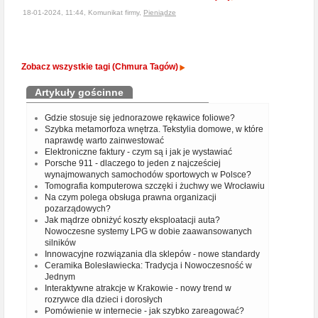
18-01-2024, 11:44, Komunikat firmy,
Pieniądze
Zobacz wszystkie tagi (Chmura Tagów)
Artykuły gościnne
Gdzie stosuje się jednorazowe rękawice foliowe?
Szybka metamorfoza wnętrza. Tekstylia domowe, w które
naprawdę warto zainwestować
Elektroniczne faktury - czym są i jak je wystawiać
Porsche 911 - dlaczego to jeden z najcześciej
wynajmowanych samochodów sportowych w Polsce?
Tomografia komputerowa szczęki i żuchwy we Wrocławiu
Na czym polega obsługa prawna organizacji
pozarządowych?
Jak mądrze obniżyć koszty eksploatacji auta?
Nowoczesne systemy LPG w dobie zaawansowanych
silników
Innowacyjne rozwiązania dla sklepów - nowe standardy
Ceramika Bolesławiecka: Tradycja i Nowoczesność w
Jednym
Interaktywne atrakcje w Krakowie - nowy trend w
rozrywce dla dzieci i dorosłych
Pomówienie w internecie - jak szybko zareagować?