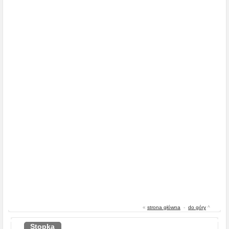
«
strona główna
-
do góry
^
Stopka