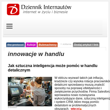
< reklama
the:protocol
Aukcje
Bukmacherzy
Dodaj artykuł / link
innowacje w handlu
Jak sztuczna inteligencja może pomóc w handlu
detalicznym
W obliczu wyzwań takich jak inflacja,
kradzieże czy wysoka rotacja pracownikó
detaliczni sprzedawcy muszą znaleźć
sposoby na poprawę efektywności i
zwiększenie przychodów. Firma Salesfor
wprowadza nowe rozwiązania
wykorzystujące dane, sztuczną inteligenc
i system CRM, które mogą pomóc
detalistom w problematycznych
drobotdean
obszarach.
więcej