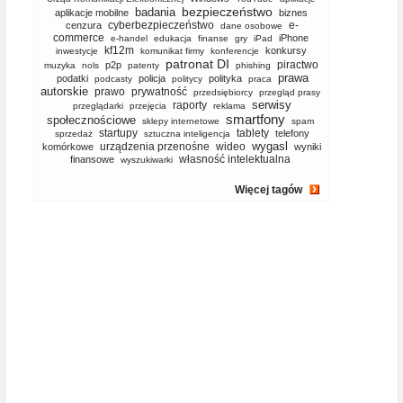
bezpieczeństwo
badania
aplikacje mobilne
biznes
cyberbezpieczeństwo
e-
cenzura
dane osobowe
commerce
iPhone
e-handel
edukacja
finanse
gry
iPad
kf12m
konkursy
inwestycje
komunikat firmy
konferencje
patronat DI
piractwo
p2p
muzyka
nols
patenty
phishing
prawa
podatki
policja
polityka
podcasty
politycy
praca
autorskie
prawo
prywatność
przedsiębiorcy
przegląd prasy
serwisy
raporty
przeglądarki
przejęcia
reklama
smartfony
społecznościowe
sklepy internetowe
spam
startupy
tablety
telefony
sprzedaż
sztuczna inteligencja
wygasl
urządzenia przenośne
wideo
komórkowe
wyniki
własność intelektualna
finansowe
wyszukiwarki
Więcej tagów