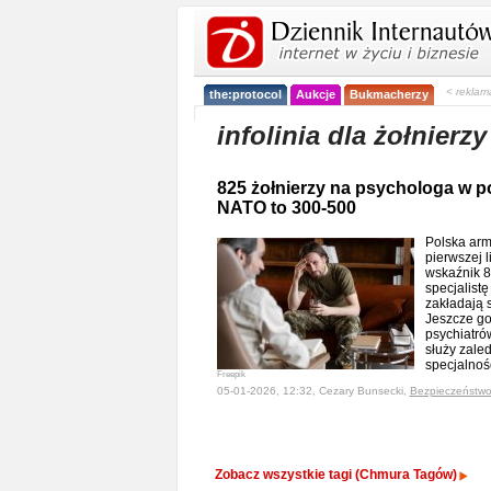
< reklam
the:protocol
Aukcje
Bukmacherzy
infolinia dla żołnierz
825 żołnierzy na psychologa w po
NATO to 300-500
Polska arm
pierwszej li
wskaźnik 8
specjalistę
zakładają 
Jeszcze go
psychiatró
służy zaled
specjalnoś
Freepik
05-01-2026, 12:32, Cezary Bunsecki,
Bezpieczeństw
Zobacz wszystkie tagi (Chmura Tagów)