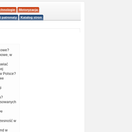
echnologie
Motoryzacja
i patronaty
Katalog stron
liowe?
mowe, w
tawiać
ej
w Polsce?
 we
i
a?
nsowanych
we
czesność w
end w