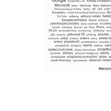
Google
Komisja Europejska
Kaspersky Lab
Microsoft
Samsung
Stany Zjednoc
Nokia
UE
USA
Telekomunikacja Polska
Twitter
UKE
Europejska
Wi
Urząd Komunikacji Elektronicznej
badan
aplikacje mobilne
YouTube
aplikacje
bezpieczeństwo
biznes
cenzura
cyberbezpieczeństwo
e-comm
dane osobowe
iPhone
handel
edukacja
finanse
gry
iPad
inwe
kf12m
konkursy
komunikat firmy
konferencje
muz
patronat DI
piractwo
p2p
patenty
phishing
prawa a
policja
polityka
podcasty
politycy
praca
prawo
prywatność
przedsiębiorcy
przegląd 
serw
raporty
przeglądarki
przejęcia
reklama
smartfo
społecznościowe
sklepy internetowe
startupy
tablety
sprzedaż
sztuczna inteligencja
w
urządzenia przenośne
wideo
komórkowe
własność intele
wyniki finansowe
wyszukiwarki
Więcej t