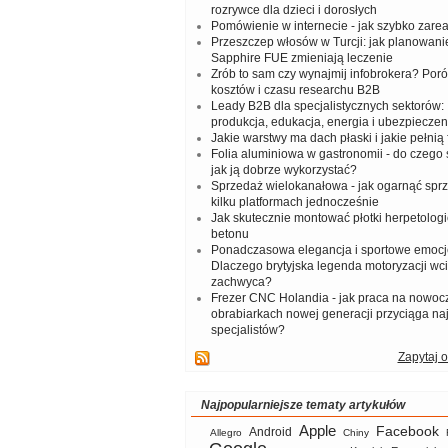
rozrywce dla dzieci i dorosłych
Pomówienie w internecie - jak szybko zar
Przeszczep włosów w Turcji: jak planowanie
Sapphire FUE zmieniają leczenie
Zrób to sam czy wynajmij infobrokera? Por
kosztów i czasu researchu B2B
Leady B2B dla specjalistycznych sektorów: I
produkcja, edukacja, energia i ubezpieczen
Jakie warstwy ma dach płaski i jakie pełnią 
Folia aluminiowa w gastronomii - do czego s
jak ją dobrze wykorzystać?
Sprzedaż wielokanałowa - jak ogarnąć spr
kilku platformach jednocześnie
Jak skutecznie montować płotki herpetologi
betonu
Ponadczasowa elegancja i sportowe emocj
Dlaczego brytyjska legenda motoryzacji wc
zachwyca?
Frezer CNC Holandia - jak praca na nowoc
obrabiarkach nowej generacji przyciąga na
specjalistów?
Zapytaj o
Najpopularniejsze tematy artykułów
Apple
Facebook
Android
Allegro
Chiny