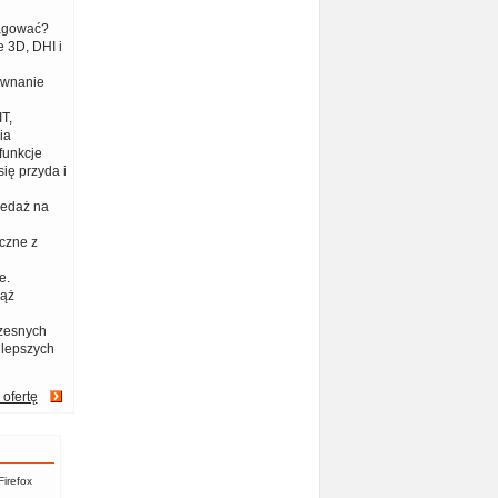
eagować?
 3D, DHI i
ównanie
T,
ia
funkcje
ię przyda i
zedaż na
czne z
e.
iąż
zesnych
jlepszych
 ofertę
Firefox