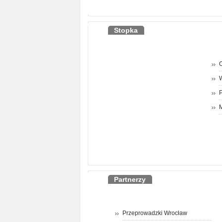
Stopka
O
P
M
Partnerzy
Przeprowadzki Wrocław