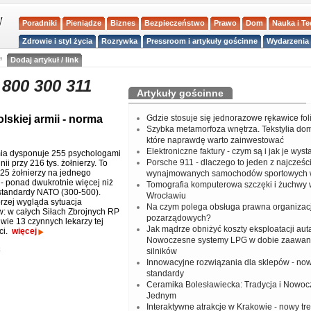
Poradniki
Pieniądze
Biznes
Bezpieczeństwo
Prawo
Dom
Nauka i T
Zdrowie i styl życia
Rozrywka
Pressroom i artykuły gościnne
Wydarzenia 
a
Dodaj artykuł / link
y 800 300 311
Artykuły gościnne
lskiej armii - norma
Gdzie stosuje się jednorazowe rękawice fo
Szybka metamorfoza wnętrza. Tekstylia do
które naprawdę warto zainwestować
Elektroniczne faktury - czym są i jak je wys
ia dysponuje 255 psychologami
Porsche 911 - dlaczego to jeden z najcześci
nii przy 216 tys. żołnierzy. To
25 żołnierzy na jednego
wynajmowanych samochodów sportowych 
 - ponad dwukrotnie więcej niż
Tomografia komputerowa szczęki i żuchwy
standardy NATO (300-500).
Wrocławiu
rzej wygląda sytuacja
Na czym polega obsługa prawna organizacj
w: w całych Siłach Zbrojnych RP
pozarządowych?
wie 13 czynnych lekarzy tej
Jak mądrze obniżyć koszty eksploatacji aut
ci.
więcej
Nowoczesne systemy LPG w dobie zaawa
o
silników
Innowacyjne rozwiązania dla sklepów - no
standardy
Ceramika Bolesławiecka: Tradycja i Nowo
Jednym
Interaktywne atrakcje w Krakowie - nowy tr