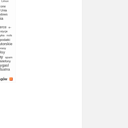
Linux
zone
Unia
ndows
ia
erce
e-
stycje
yka
nols
podatki
utorskie
prasy
isy
ny
spam
telefony
ygasl
ktualna
agów