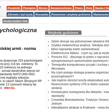
Poradniki
Pieniądze
Biznes
Bezpieczeństwo
Prawo
Dom
Nauka i T
Zdrowie i styl życia
Rozrywka
Pressroom i artykuły gościnne
Wydarzenia 
a
Dodaj artykuł / link
sychologiczna
Artykuły gościnne
Gdzie stosuje się jednorazowe rękawice fo
Szybka metamorfoza wnętrza. Tekstylia do
lskiej armii - norma
które naprawdę warto zainwestować
Elektroniczne faktury - czym są i jak je wys
Porsche 911 - dlaczego to jeden z najcześci
ia dysponuje 255 psychologami
wynajmowanych samochodów sportowych 
nii przy 216 tys. żołnierzy. To
Tomografia komputerowa szczęki i żuchwy
25 żołnierzy na jednego
Wrocławiu
 - ponad dwukrotnie więcej niż
Na czym polega obsługa prawna organizacj
standardy NATO (300-500).
pozarządowych?
rzej wygląda sytuacja
Jak mądrze obniżyć koszty eksploatacji aut
w: w całych Siłach Zbrojnych RP
Nowoczesne systemy LPG w dobie zaawa
wie 13 czynnych lekarzy tej
ci.
więcej
silników
Innowacyjne rozwiązania dla sklepów - no
o
standardy
Ceramika Bolesławiecka: Tradycja i Nowo
Jednym
Interaktywne atrakcje w Krakowie - nowy tr