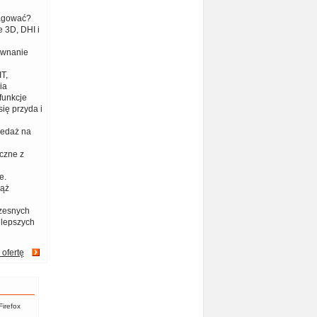
eagować?
 3D, DHI i
ównanie
T,
ia
funkcje
ię przyda i
zedaż na
czne z
e.
iąż
zesnych
jlepszych
 ofertę
Firefox