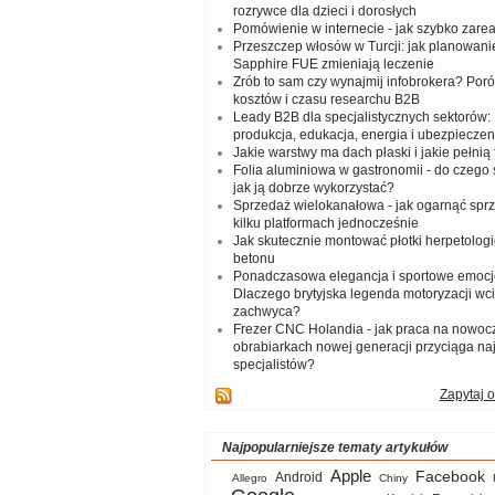
rozrywce dla dzieci i dorosłych
Pomówienie w internecie - jak szybko zar
Przeszczep włosów w Turcji: jak planowanie
Sapphire FUE zmieniają leczenie
Zrób to sam czy wynajmij infobrokera? Por
kosztów i czasu researchu B2B
Leady B2B dla specjalistycznych sektorów: I
produkcja, edukacja, energia i ubezpieczen
Jakie warstwy ma dach płaski i jakie pełnią 
Folia aluminiowa w gastronomii - do czego s
jak ją dobrze wykorzystać?
Sprzedaż wielokanałowa - jak ogarnąć spr
kilku platformach jednocześnie
Jak skutecznie montować płotki herpetologi
betonu
Ponadczasowa elegancja i sportowe emocj
Dlaczego brytyjska legenda motoryzacji wc
zachwyca?
Frezer CNC Holandia - jak praca na nowoc
obrabiarkach nowej generacji przyciąga na
specjalistów?
Zapytaj o
Najpopularniejsze tematy artykułów
Apple
Facebook
Android
Allegro
Chiny