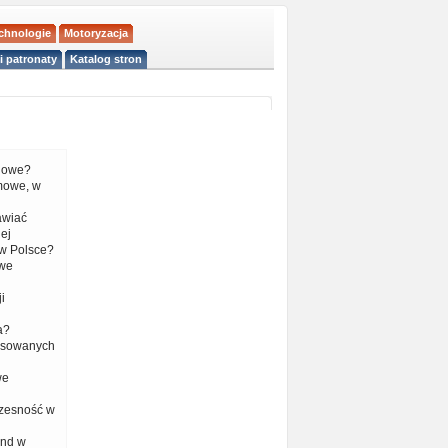
echnologie
Motoryzacja
i patronaty
Katalog stron
liowe?
mowe, w
tawiać
ej
w Polsce?
 we
i
a?
nsowanych
we
czesność w
end w