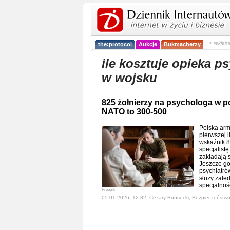
< reklam
the:protocol
Aukcje
Bukmacherzy
ile kosztuje opieka p
w wojsku
825 żołnierzy na psychologa w po
NATO to 300-500
Polska arm
pierwszej li
wskaźnik 8
specjalistę
zakładają 
Jeszcze go
psychiatró
służy zaled
specjalnoś
Freepik
05-01-2026, 12:32, Cezary Bunsecki,
Bezpieczeństw