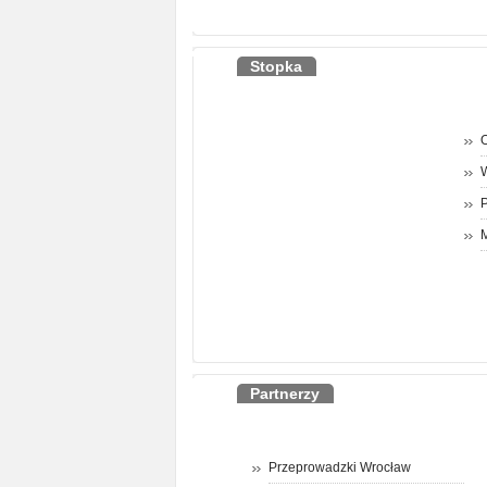
Stopka
O
P
M
Partnerzy
Przeprowadzki Wrocław