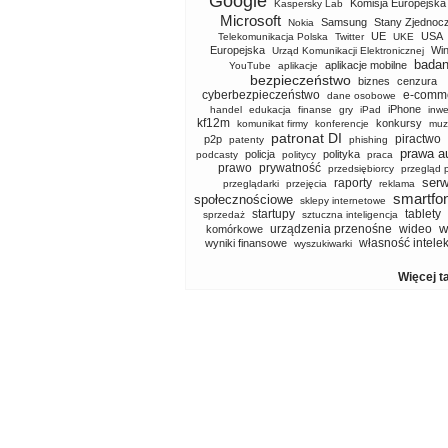
Google
Komisja Europejska
Kaspersky Lab
Microsoft
Samsung
Stany Zjednoc
Nokia
UE
USA
Telekomunikacja Polska
Twitter
UKE
Europejska
Wi
Urząd Komunikacji Elektronicznej
badan
aplikacje mobilne
YouTube
aplikacje
bezpieczeństwo
biznes
cenzura
cyberbezpieczeństwo
e-comm
dane osobowe
iPhone
handel
edukacja
finanse
gry
iPad
inwe
kf12m
konkursy
komunikat firmy
konferencje
muz
patronat DI
piractwo
p2p
patenty
phishing
prawa a
policja
polityka
podcasty
politycy
praca
prawo
prywatność
przedsiębiorcy
przegląd 
serw
raporty
przeglądarki
przejęcia
reklama
smartfo
społecznościowe
sklepy internetowe
startupy
tablety
sprzedaż
sztuczna inteligencja
w
urządzenia przenośne
wideo
komórkowe
własność intele
wyniki finansowe
wyszukiwarki
Więcej t