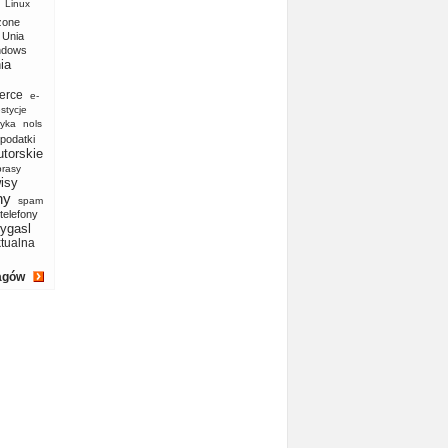
Linux
zone
Unia
ndows
ia
erce
e-
stycje
yka
nols
podatki
utorskie
prasy
isy
ny
spam
telefony
ygasl
ktualna
agów