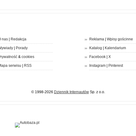
 nas
|
Redakcja
Reklama
|
Wpisy gościnne
Wywiady
|
Porady
Katalog
|
Kalendarium
rywatność
&
cookies
Facebook
|
X
apa serwisu
|
RSS
Instagram
|
Pinterest
© 1998-2026
Dziennik Internautów
Sp. z o.o.