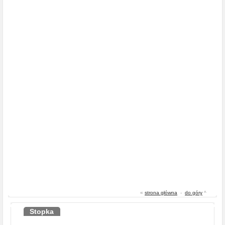
«
strona główna
-
do góry
^
Stopka