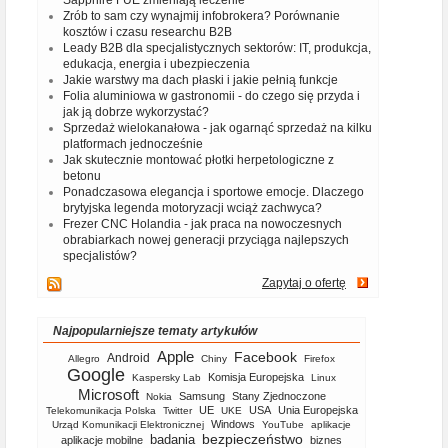
Sapphire FUE zmieniają leczenie
Zrób to sam czy wynajmij infobrokera? Porównanie
kosztów i czasu researchu B2B
Leady B2B dla specjalistycznych sektorów: IT, produkcja,
edukacja, energia i ubezpieczenia
Jakie warstwy ma dach płaski i jakie pełnią funkcje
Folia aluminiowa w gastronomii - do czego się przyda i
jak ją dobrze wykorzystać?
Sprzedaż wielokanałowa - jak ogarnąć sprzedaż na kilku
platformach jednocześnie
Jak skutecznie montować płotki herpetologiczne z
betonu
Ponadczasowa elegancja i sportowe emocje. Dlaczego
brytyjska legenda motoryzacji wciąż zachwyca?
Frezer CNC Holandia - jak praca na nowoczesnych
obrabiarkach nowej generacji przyciąga najlepszych
specjalistów?
Zapytaj o ofertę
Najpopularniejsze tematy artykułów
Apple
Facebook
Android
Allegro
Chiny
Firefox
Google
Komisja Europejska
Kaspersky Lab
Linux
Microsoft
Samsung
Stany Zjednoczone
Nokia
UE
USA
Unia Europejska
Telekomunikacja Polska
Twitter
UKE
Windows
Urząd Komunikacji Elektronicznej
YouTube
aplikacje
bezpieczeństwo
badania
aplikacje mobilne
biznes