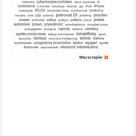
cyberbezpieczeństwo
e-
cenzura
dane osobowe
commerce
iPhone
e-handel
edukacja
finanse
gry
iPad
kf12m
konkursy
inwestycje
komunikat firmy
konferencje
patronat DI
piractwo
p2p
muzyka
nols
patenty
phishing
prawa
podatki
policja
polityka
podcasty
politycy
praca
autorskie
prawo
prywatność
przedsiębiorcy
przegląd prasy
serwisy
raporty
przeglądarki
przejęcia
reklama
smartfony
społecznościowe
sklepy internetowe
spam
startupy
tablety
telefony
sprzedaż
sztuczna inteligencja
wygasl
urządzenia przenośne
wideo
komórkowe
wyniki
własność intelektualna
finansowe
wyszukiwarki
Więcej tagów