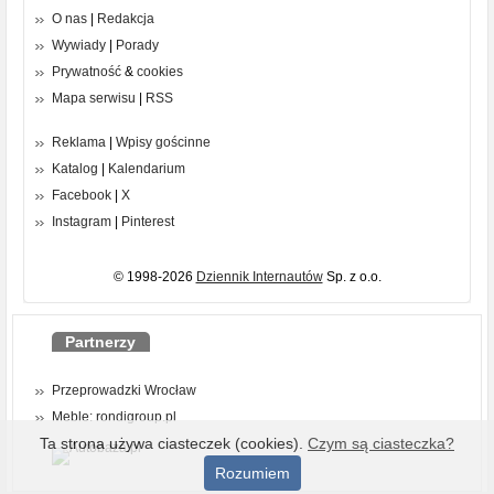
O nas
|
Redakcja
Wywiady
|
Porady
Prywatność
&
cookies
Mapa serwisu
|
RSS
Reklama
|
Wpisy gościnne
Katalog
|
Kalendarium
Facebook
|
X
Instagram
|
Pinterest
© 1998-2026
Dziennik Internautów
Sp. z o.o.
Partnerzy
Przeprowadzki Wrocław
Meble: rondigroup.pl
Ta strona używa ciasteczek (cookies).
Czym są ciasteczka?
Rozumiem