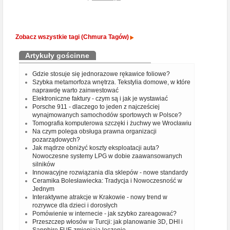
Zobacz wszystkie tagi (Chmura Tagów)
Artykuły gościnne
Gdzie stosuje się jednorazowe rękawice foliowe?
Szybka metamorfoza wnętrza. Tekstylia domowe, w które
naprawdę warto zainwestować
Elektroniczne faktury - czym są i jak je wystawiać
Porsche 911 - dlaczego to jeden z najcześciej
wynajmowanych samochodów sportowych w Polsce?
Tomografia komputerowa szczęki i żuchwy we Wrocławiu
Na czym polega obsługa prawna organizacji
pozarządowych?
Jak mądrze obniżyć koszty eksploatacji auta?
Nowoczesne systemy LPG w dobie zaawansowanych
silników
Innowacyjne rozwiązania dla sklepów - nowe standardy
Ceramika Bolesławiecka: Tradycja i Nowoczesność w
Jednym
Interaktywne atrakcje w Krakowie - nowy trend w
rozrywce dla dzieci i dorosłych
Pomówienie w internecie - jak szybko zareagować?
Przeszczep włosów w Turcji: jak planowanie 3D, DHI i