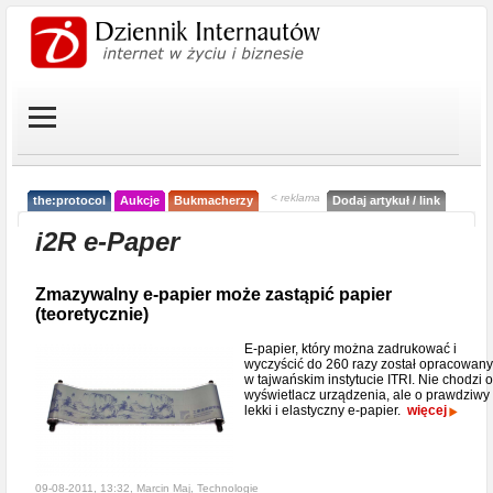
< reklama
the:protocol
Aukcje
Bukmacherzy
Dodaj artykuł / link
i2R e-Paper
Zmazywalny e-papier może zastąpić papier
(teoretycznie)
E-papier, który można zadrukować i
wyczyścić do 260 razy został opracowany
w tajwańskim instytucie ITRI. Nie chodzi o
wyświetlacz urządzenia, ale o prawdziwy
lekki i elastyczny e-papier.
więcej
09-08-2011, 13:32, Marcin Maj,
Technologie