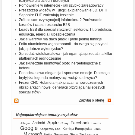
rozrywce dla dzieci i dorosłych
Pomówienie w internecie - jak szybko zareagować?
Przeszczep włosów w Turcji: jak planowanie 3D, DHI i
Sapphire FUE zmieniają leczenie
Zrób to sam czy wynajmij infobrokera? Porównanie
kosztów i czasu researchu B2B
Leady B2B dla specjalistycznych sektorów: IT, produkcja,
edukacja, energia i ubezpieczenia
Jakie warstwy ma dach płaski i jakie pełnią funkcje
Folia aluminiowa w gastronomii - do czego się przyda i
jak ją dobrze wykorzystać?
Sprzedaż wielokanałowa - jak ogarnąć sprzedaż na kilku
platformach jednocześnie
Jak skutecznie montować płotki herpetologiczne z
betonu
Ponadczasowa elegancja i sportowe emocje. Dlaczego
brytyjska legenda motoryzacji wciąż zachwyca?
Frezer CNC Holandia - jak praca na nowoczesnych
obrabiarkach nowej generacji przyciąga najlepszych
specjalistów?
Zapytaj o ofertę
Najpopularniejsze tematy artykułów
Apple
Facebook
Android
Allegro
Chiny
Firefox
Google
Komisja Europejska
Kaspersky Lab
Linux
Microsoft
Samsung
Stany Zjednoczone
Nokia