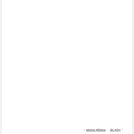
«
strona główna
-
do góry
^