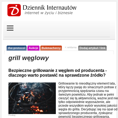
< reklama
the:protocol
Aukcje
Bukmacherzy
Dodaj artykuł / link
grill węglowy
Bezpieczne grillowanie z węglem od producenta -
dlaczego warto postawić na sprawdzone źródło?
Grillowanie to nieodłączny element lata,
który łączy pasję do smacznych potraw z
przyjemnością spędzania czasu na
świeżym powietrzu. Aby jednak w pełni
cieszyć się tą aktywnością, ważne jest nie
tylko odpowiednie wyposażenie, ale
przede wszystkim wybór wysokiej jakości
węgla do grilla. Decydując się na opał od
sprawdzonego producenta, zyskujesz
Pixabay
pewność bezpiecznego grillowania,