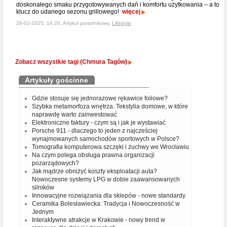
doskonałego smaku przygotowywanych dań i komfortu użytkowania – a to
klucz do udanego sezonu grillowego!
więcej
28-02-2025, 14:20, Artykuł poradnikowy,
Lifestyle
Zobacz wszystkie tagi (Chmura Tagów)
Artykuły gościnne
Gdzie stosuje się jednorazowe rękawice foliowe?
Szybka metamorfoza wnętrza. Tekstylia domowe, w które
naprawdę warto zainwestować
Elektroniczne faktury - czym są i jak je wystawiać
Porsche 911 - dlaczego to jeden z najcześciej
wynajmowanych samochodów sportowych w Polsce?
Tomografia komputerowa szczęki i żuchwy we Wrocławiu
Na czym polega obsługa prawna organizacji
pozarządowych?
Jak mądrze obniżyć koszty eksploatacji auta?
Nowoczesne systemy LPG w dobie zaawansowanych
silników
Innowacyjne rozwiązania dla sklepów - nowe standardy
Ceramika Bolesławiecka: Tradycja i Nowoczesność w
Jednym
Interaktywne atrakcje w Krakowie - nowy trend w