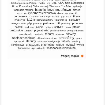
UE
USA
Unia Europejska
Telekomunikacja Polska
Twitter
UKE
Windows
Urząd Komunikacji Elektronicznej
YouTube
aplikacje
bezpieczeństwo
badania
aplikacje mobilne
biznes
cyberbezpieczeństwo
e-
cenzura
dane osobowe
commerce
iPhone
e-handel
edukacja
finanse
gry
iPad
kf12m
konkursy
inwestycje
komunikat firmy
konferencje
patronat DI
piractwo
p2p
muzyka
nols
patenty
phishing
prawa
podatki
policja
polityka
podcasty
politycy
praca
autorskie
prawo
prywatność
przedsiębiorcy
przegląd prasy
serwisy
raporty
przeglądarki
przejęcia
reklama
smartfony
społecznościowe
sklepy internetowe
spam
startupy
tablety
telefony
sprzedaż
sztuczna inteligencja
wygasl
urządzenia przenośne
wideo
komórkowe
wyniki
własność intelektualna
finansowe
wyszukiwarki
Więcej tagów