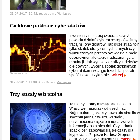
31-07-2017, 16:42, pressroom ,
Pieniądze
Giełdowe pokłosie cyberataków
Inwestorzy nie lubią cyberataków. Z
powodu działań cyberprzestępców firmy
tracą miliony dolarów. Tak duże straty to n
tylko skutek utraty cennych danych czy
wymuszonych przestojów w działalności
operacyjnej, ale także nadszarpnięcia
reputacji. Jak wynika z analizy indeksów
giełdowych, wycena spółek dotkniętych
cyberatakami w ciągu trzech lat potrafi
Shutterstock.com
spaść nawet trzykrotnie.
więcej
31-07-2017, 11:09, Artur Kosior,
Pieniądze
Trzy strzały w bitcoina
To nie był dobry miesiąc dla bitcoina.
Właściwe najgorszy od trzech lat.
Najpopularniejsza kryptowaluta straciła w
styczniu jedną czwartą wartości,
przygnieciona ciężarem negatywnych
informacji z ostatnich dni. Czy jednak
spadki cen zapowiadają złe czasy dla
kryptowalut? - pisze Bartosz Grejner,
analityk rynkowy Cinkciarz.pl.
więcej