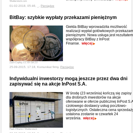
Shutterstock.com
01-02-2018, 05:46, _,
Pieniądze
BitBay: szybkie wypłaty przekazami pieniężnym
Giełda BitBay wprowadziła możliwość
realizacji wypłat gotówkowych przekazam
pieniężnymi. Nowa usługa jest rezultatem
współpracy BitBay z InPost
Finanse.
więcej
Zach Copley, CC BY-SA 2.0
25-09-2015, 17:18, Komunikat firmy,
Pieniądze
Indywidualni inwestorzy mogą jeszcze przez dwa dni
zapisywać się na akcje InPost S.A.
W środę (23 września) kończą się zapisy
dla drobnych inwestorów na akcje
oferowane w ofercie publicznej InPost S.A
czołowego dostawcy usług pocztowo-
logistycznych. Ostateczna cena sprzedaż
ustalona zostanie w czwartek 24
września.
więcej
Paul J Martin / Shutterstock