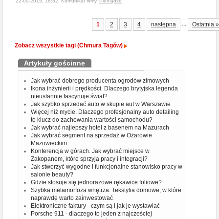
22-09-2015, 18:52, Komunikat firmy,
Pieniądze
...
1
2
3
4
następna
Ostatnia »
Zobacz wszystkie tagi (Chmura Tagów)
Artykuły gościnne
Jak wybrać dobrego producenta ogrodów zimowych
Ikona inżynierii i prędkości. Dlaczego brytyjska legenda
nieustannie fascynuje świat?
Jak szybko sprzedać auto w skupie aut w Warszawie
Więcej niż mycie. Dlaczego profesjonalny auto detailing
to klucz do zachowania wartości samochodu?
Jak wybrać najlepszy hotel z basenem na Mazurach
Jak wybrać segment na sprzedaż w Ożarowie
Mazowieckim
Konferencja w górach. Jak wybrać miejsce w
Zakopanem, które sprzyja pracy i integracji?
Jak stworzyć wygodne i funkcjonalne stanowisko pracy w
salonie beauty?
Gdzie stosuje się jednorazowe rękawice foliowe?
Szybka metamorfoza wnętrza. Tekstylia domowe, w które
naprawdę warto zainwestować
Elektroniczne faktury - czym są i jak je wystawiać
Porsche 911 - dlaczego to jeden z najcześciej