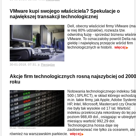
VMware kupi swojego właściciela? Spekulacje o
największej transakcji technologicznej
Dell, obecny właściciel firmy VMware (ma
w niej 80% udziałów), rozważa tzw.
odwrotną fuzję - sprzedaż biznesu właśni
VMware. To oznaczałoby powrót Della na
giełdę i największą przejęcie wśród firm
technologicznych w historii.
więcej
30-01-2018, 07:31, jr,
Pieniądze
Akcje firm technologicznych rosną najszybciej od 200
roku
Notowania technologicznego indeksu S&
500 (.SPLRCT), w skład którego wchodzą
m.in. takie firmy, jak Apple, Adobe System
HP, Intel, Microsoft, Mastercard czy Oracle
nie były tak wysokie od 17 lat. Wartość
indeksu przekroczyła rekordowy do tej po
poziom 988,49 dol., osiągając w ubiegły
miesiącu wartość 992,29 dol.
Technologiczna hossa daje się
McIek / Shutterstock.com
zaobserwować nie tylko za oceanem, ale
również na warszawskim parkiecie.
więcej