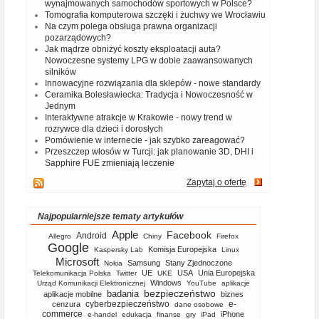
wynajmowanych samochodów sportowych w Polsce?
Tomografia komputerowa szczęki i żuchwy we Wrocławiu
Na czym polega obsługa prawna organizacji
pozarządowych?
Jak mądrze obniżyć koszty eksploatacji auta?
Nowoczesne systemy LPG w dobie zaawansowanych
silników
Innowacyjne rozwiązania dla sklepów - nowe standardy
Ceramika Bolesławiecka: Tradycja i Nowoczesność w
Jednym
Interaktywne atrakcje w Krakowie - nowy trend w
rozrywce dla dzieci i dorosłych
Pomówienie w internecie - jak szybko zareagować?
Przeszczep włosów w Turcji: jak planowanie 3D, DHI i
Sapphire FUE zmieniają leczenie
Zapytaj o ofertę
Najpopularniejsze tematy artykułów
Apple
Facebook
Android
Allegro
Chiny
Firefox
Google
Komisja Europejska
Kaspersky Lab
Linux
Microsoft
Samsung
Stany Zjednoczone
Nokia
UE
USA
Unia Europejska
Telekomunikacja Polska
Twitter
UKE
Windows
Urząd Komunikacji Elektronicznej
YouTube
aplikacje
bezpieczeństwo
badania
aplikacje mobilne
biznes
cyberbezpieczeństwo
e-
cenzura
dane osobowe
commerce
iPhone
e-handel
edukacja
finanse
gry
iPad