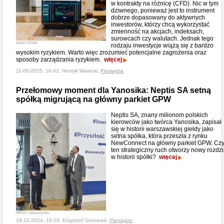
w kontrakty na różnicę (CFD). Nic w tym
dziwnego, ponieważ jest to instrument
dobrze dopasowany do aktywnych
inwestorów, którzy chcą wykorzystać
zmienność na akcjach, indeksach,
surowcach czy walutach. Jednak tego
Austin Distel
rodzaju inwestycje wiążą się z bardzo
wysokim ryzykiem. Warto więc zrozumieć potencjalne zagrożenia oraz
sposoby zarządzania ryzykiem.
więcej
11-06-2025, 16:42, Henryk Warecki,
Pieniądze
Przełomowy moment dla Yanosika: Neptis SA setną
spółką migrującą na główny parkiet GPW
Neptis SA, znany milionom polskich
kierowców jako twórca Yanosika, zapisał
się w historii warszawskiej giełdy jako
setna spółka, która przeszła z rynku
NewConnect na główny parkiet GPW. Cz
ten strategiczny ruch otworzy nowy rozdzi
w historii spółki?
więcej
PAP/S. Leszczyński
18-12-2024, 16:18, Krzysztof Gontarek,
Pieniądze