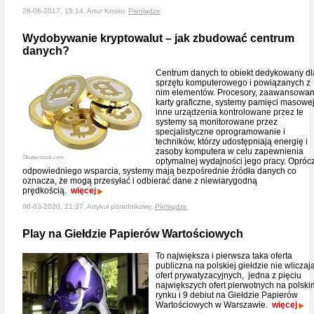
28-08-2017, 15:14, Artur Kosior,
Pieniądze
Wydobywanie kryptowalut – jak zbudować centrum
danych?
Centrum danych to obiekt dedykowany dl
sprzętu komputerowego i powiązanych z
nim elementów. Procesory, zaawansowa
karty graficzne, systemy pamięci masowej
inne urządzenia kontrolowane przez te
systemy są monitorowane przez
specjalistyczne oprogramowanie i
techników, którzy udostępniają energię i
zasoby komputera w celu zapewnienia
Shutterstock.com
optymalnej wydajności jego pracy. Opróc
odpowiedniego wsparcia, systemy mają bezpośrednie źródła danych co
oznacza, że mogą przesyłać i odbierać dane z niewiarygodną
prędkością.
więcej
06-03-2020, 21:37, Artykuł poradnikowy,
Pieniądze
Play na Giełdzie Papierów Wartościowych
To największa i pierwsza taka oferta
publiczna na polskiej giełdzie nie wliczaj
ofert prywatyzacyjnych, jedna z pięciu
największych ofert pierwotnych na polski
rynku i 9 debiut na Giełdzie Papierów
Wartościowych w Warszawie.
więcej