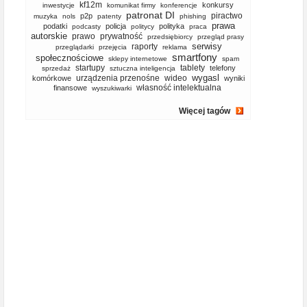
kf12m
konkursy
inwestycje
komunikat firmy
konferencje
patronat DI
piractwo
p2p
muzyka
nols
patenty
phishing
prawa
podatki
policja
polityka
podcasty
politycy
praca
autorskie
prawo
prywatność
przedsiębiorcy
przegląd prasy
serwisy
raporty
przeglądarki
przejęcia
reklama
smartfony
społecznościowe
sklepy internetowe
spam
startupy
tablety
telefony
sprzedaż
sztuczna inteligencja
wygasl
urządzenia przenośne
wideo
komórkowe
wyniki
własność intelektualna
finansowe
wyszukiwarki
Więcej tagów