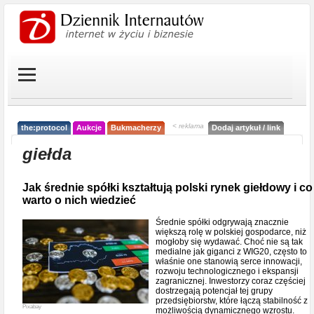
< reklama
the:protocol
Aukcje
Bukmacherzy
Dodaj artykuł / link
giełda
Jak średnie spółki kształtują polski rynek giełdowy i co
warto o nich wiedzieć
Średnie spółki odgrywają znacznie
większą rolę w polskiej gospodarce, niż
mogłoby się wydawać. Choć nie są tak
medialne jak giganci z WIG20, często to
właśnie one stanowią serce innowacji,
rozwoju technologicznego i ekspansji
zagranicznej. Inwestorzy coraz częściej
dostrzegają potencjał tej grupy
przedsiębiorstw, które łączą stabilność z
Pixabay
możliwością dynamicznego wzrostu.