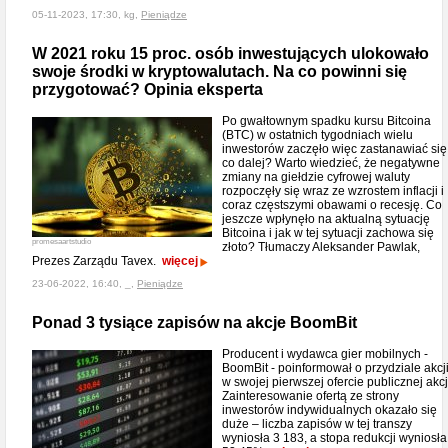
05-11-2023, 17:30, kg,
Pieniądze
W 2021 roku 15 proc. osób inwestujących ulokowało
swoje środki w kryptowalutach. Na co powinni się
przygotować? Opinia eksperta
Po gwałtownym spadku kursu Bitcoina
(BTC) w ostatnich tygodniach wielu
inwestorów zaczęło więc zastanawiać się
co dalej? Warto wiedzieć, że negatywne
zmiany na giełdzie cyfrowej waluty
rozpoczęły się wraz ze wzrostem inflacji i
coraz częstszymi obawami o recesję. Co
jeszcze wpłynęło na aktualną sytuację
Bitcoina i jak w tej sytuacji zachowa się
promesaartstudio
złoto? Tłumaczy Aleksander Pawlak,
Prezes Zarządu Tavex.
więcej
23-06-2022, 16:40, _,
Pieniądze
Ponad 3 tysiące zapisów na akcje BoomBit
Producent i wydawca gier mobilnych -
BoomBit - poinformował o przydziale akcj
w swojej pierwszej ofercie publicznej akcj
Zainteresowanie ofertą ze strony
inwestorów indywidualnych okazało się
duże – liczba zapisów w tej transzy
wyniosła 3 183, a stopa redukcji wyniosła