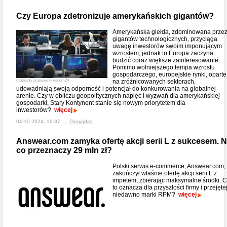
Czy Europa zdetronizuje amerykańskich gigantów?
Amerykańska giełda, zdominowana prze
gigantów technologicznych, przyciąga
uwagę inwestorów swoim imponującym
wzrostem, jednak to Europa zaczyna
budzić coraz większe zainteresowanie.
Pomimo wolniejszego tempa wzrostu
gospodarczego, europejskie rynki, oparte
materiały prasowe Freedom24
na zróżnicowanych sektorach,
udowadniają swoją odporność i potencjał do konkurowania na globalnej
arenie. Czy w obliczu geopolitycznych napięć i wyzwań dla amerykańskiej
gospodarki, Stary Kontynent stanie się nowym priorytetem dla
inwestorów?
więcej
04-10-2024, 16:37, _,
Pieniądze
Answear.com zamyka ofertę akcji serii L z sukcesem. 
co przeznaczy 29 mln zł?
Polski serwis e-commerce, Answear.com,
zakończył właśnie ofertę akcji serii L z
impetem, zbierając maksymalne środki. 
to oznacza dla przyszłości firmy i przejęte
niedawno marki RPM?
więcej