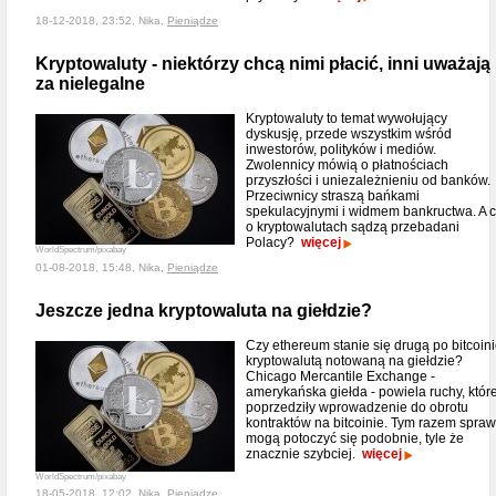
18-12-2018, 23:52, Nika,
Pieniądze
Kryptowaluty - niektórzy chcą nimi płacić, inni uważają
za nielegalne
Kryptowaluty to temat wywołujący
dyskusję, przede wszystkim wśród
inwestorów, polityków i mediów.
Zwolennicy mówią o płatnościach
przyszłości i uniezależnieniu od banków.
Przeciwnicy straszą bańkami
spekulacyjnymi i widmem bankructwa. A 
o kryptowalutach sądzą przebadani
Polacy?
więcej
WorldSpectrum/pixabay
01-08-2018, 15:48, Nika,
Pieniądze
Jeszcze jedna kryptowaluta na giełdzie?
Czy ethereum stanie się drugą po bitcoin
kryptowalutą notowaną na giełdzie?
Chicago Mercantile Exchange -
amerykańska giełda - powiela ruchy, któr
poprzedziły wprowadzenie do obrotu
kontraktów na bitcoinie. Tym razem spra
mogą potoczyć się podobnie, tyle że
znacznie szybciej.
więcej
WorldSpectrum/pixabay
18-05-2018, 12:02, Nika,
Pieniądze