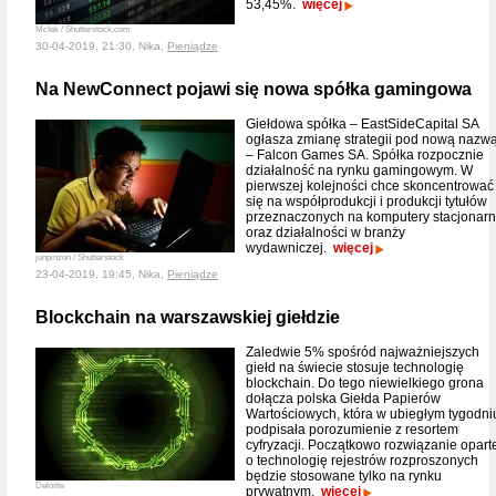
53,45%.
więcej
McIek / Shutterstock.com
30-04-2019, 21:30, Nika,
Pieniądze
Na NewConnect pojawi się nowa spółka gamingowa
Giełdowa spółka – EastSideCapital SA
ogłasza zmianę strategii pod nową nazw
– Falcon Games SA. Spółka rozpocznie
działalność na rynku gamingowym. W
pierwszej kolejności chce skoncentrować
się na współprodukcji i produkcji tytułów
przeznaczonych na komputery stacjonar
oraz działalności w branży
wydawniczej.
więcej
junpinzon / Shutterstock
23-04-2019, 19:45, Nika,
Pieniądze
Blockchain na warszawskiej giełdzie
Zaledwie 5% spośród najważniejszych
giełd na świecie stosuje technologię
blockchain. Do tego niewielkiego grona
dołącza polska Giełda Papierów
Wartościowych, która w ubiegłym tygodni
podpisała porozumienie z resortem
cyfryzacji. Początkowo rozwiązanie opart
o technologię rejestrów rozproszonych
będzie stosowane tylko na rynku
Deloitte
prywatnym.
więcej