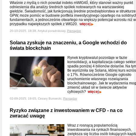
Właśnie z myślą o nich powstał indeks mWIG40, który stanowi ważny punkt
odniesienia dla analizy średnich spółek notowanych na warszawskiej
giełdzie. Świadomość, jak funkcjonują średnie przedsiębiorstwa w strukturze
GPW, może pomóc w budowie portfela inwestycyjnego opartego na solidnyc
fundamentach, a jednocześnie otwartego na większy potencjał wzrostu niż w
przypadku największych spółek z WIG20.
więcej
20-10-2025, 18:38, Artykuł poradnikowy,
Pieniądze
Solana zyskuje na znaczeniu, a Google wchodzi do
świata blockchain
Rynek kryptowalut pozostaje w fazie
konsolidacji, a kapitalizacja całego sekto
spadła poniżej 4 bilionów dolarów. Na ty
tle wyróżniła się Solana, której kurs wzrós
o 17%. Równocześnie Google ogłosiło
uruchomienie własnego rozwiązania
blockchainowego. Jak te wydarzenia mo
zmienić układ sił w świecie aktywów
Freepik
cyfrowych?
więcej
02-09-2025, 19:05, Cezary Bunsecki,
Pieniądze
Ryzyko związane z inwestowaniem w CFD - na co
zwracać uwagę
Wraz z rosnącą popularnością
inwestowania na rynkach finansowych,
zwiększa się liczba osób lokujących kapit