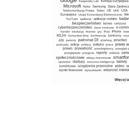
Google
Komisja Europejska
Kaspersky Lab
Microsoft
Samsung
Stany Zjednoc
Nokia
UE
USA
Telekomunikacja Polska
Twitter
UKE
Europejska
Wi
Urząd Komunikacji Elektronicznej
badan
aplikacje mobilne
YouTube
aplikacje
bezpieczeństwo
biznes
cenzura
cyberbezpieczeństwo
e-comm
dane osobowe
iPhone
handel
edukacja
finanse
gry
iPad
inwe
kf12m
konkursy
komunikat firmy
konferencje
muz
patronat DI
piractwo
p2p
patenty
phishing
prawa a
policja
polityka
podcasty
politycy
praca
prawo
prywatność
przedsiębiorcy
przegląd 
serw
raporty
przeglądarki
przejęcia
reklama
smartfo
społecznościowe
sklepy internetowe
startupy
tablety
sprzedaż
sztuczna inteligencja
w
urządzenia przenośne
wideo
komórkowe
własność intele
wyniki finansowe
wyszukiwarki
Więcej t