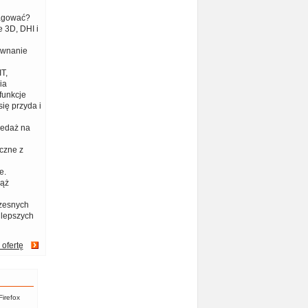
eagować?
 3D, DHI i
ównanie
T,
ia
funkcje
ię przyda i
zedaż na
czne z
e.
iąż
zesnych
jlepszych
 ofertę
Firefox