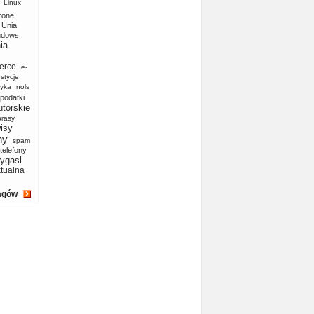
Linux
zone
Unia
ndows
ia
erce
e-
stycje
yka
nols
podatki
utorskie
prasy
isy
ny
spam
telefony
ygasl
ktualna
agów