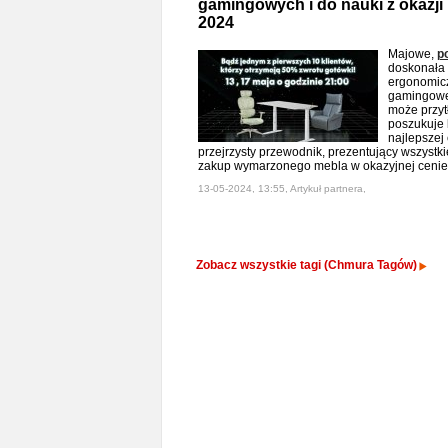
gamingowych i do nauki z okazji 
2024
Majowe,
p
doskonała 
ergonomicz
gamingowe 
może przytł
poszukuje 
najlepszej
przejrzysty przewodnik, prezentujący wszystkie
zakup wymarzonego mebla w okazyjnej ceni
13-05-2024, 13:55, Artykuł partnera,
Zobacz wszystkie tagi (Chmura Tagów)