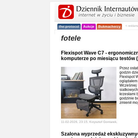
< reklam
the:protocol
Aukcje
Bukmacherzy
fotele
Flexispot Wave C7 - ergonomiczny
komputerze po miesiącu testów (
Przez osta
godzin dzi
Flexispot 
oglądałem 
Wcześniej 
siatkowych 
krzesłami 
godzinie b
zmienił m
11-02-2026, 23:15, Krzysztof Gontarek,
Szalona wyprzedaż ekskluzywnyc