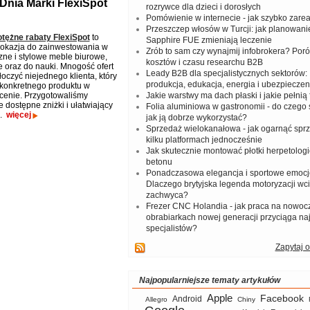
Dnia Marki FlexiSpot
rozrywce dla dzieci i dorosłych
Pomówienie w internecie - jak szybko zar
Przeszczep włosów w Turcji: jak planowanie
otężne rabaty FlexiSpot
to
Sapphire FUE zmieniają leczenie
okazja do zainwestowania w
Zrób to sam czy wynajmij infobrokera? Por
ne i stylowe meble biurowe,
kosztów i czasu researchu B2B
oraz do nauki. Mnogość ofert
Leady B2B dla specjalistycznych sektorów: I
oczyć niejednego klienta, który
produkcja, edukacja, energia i ubezpieczen
konkretnego produktu w
 cenie. Przygotowaliśmy
Jakie warstwy ma dach płaski i jakie pełnią 
 dostępne zniżki i ułatwiający
Folia aluminiowa w gastronomii - do czego s
e.
więcej
jak ją dobrze wykorzystać?
Sprzedaż wielokanałowa - jak ogarnąć spr
kilku platformach jednocześnie
Jak skutecznie montować płotki herpetologi
betonu
Ponadczasowa elegancja i sportowe emocj
Dlaczego brytyjska legenda motoryzacji wc
zachwyca?
Frezer CNC Holandia - jak praca na nowoc
obrabiarkach nowej generacji przyciąga na
specjalistów?
Zapytaj o
Najpopularniejsze tematy artykułów
Apple
Facebook
Android
Allegro
Chiny