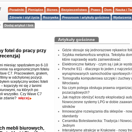
Poradniki
Pieniądze
Biznes
Bezpieczeństwo
Prawo
Dom
Nauka i T
Zdrowie i styl życia
Rozrywka
Pressroom i artykuły gościnne
Wydarzenia 
a
Dodaj artykuł / link
Artykuły gościnne
 fotel do pracy przy
Gdzie stosuje się jednorazowe rękawice fo
Szybka metamorfoza wnętrza. Tekstylia do
recenzja)
które naprawdę warto zainwestować
Elektroniczne faktury - czym są i jak je wys
tni miesiąc spędzałem po 6-10
Porsche 911 - dlaczego to jeden z najcześci
ennie na ergonomicznym fotelu
Wave C7. Pracowałem, grałem,
wynajmowanych samochodów sportowych 
filmy w odchylonej pozycji.
Tomografia komputerowa szczęki i żuchwy
byłem sceptyczny wobec foteli
Wrocławiu
– kojarzyły mi się z tanimi
Na czym polega obsługa prawna organizacj
biurowymi, na których po
pozarządowych?
oli wszystko. Czy Wave C7
Jak mądrze obniżyć koszty eksploatacji aut
oje zdanie?
więcej
Nowoczesne systemy LPG w dobie zaawa
silników
Innowacyjne rozwiązania dla sklepów - no
standardy
Ceramika Bolesławiecka: Tradycja i Nowo
Jednym
h mebli biurowych,
Interaktywne atrakcje w Krakowie - nowy tr