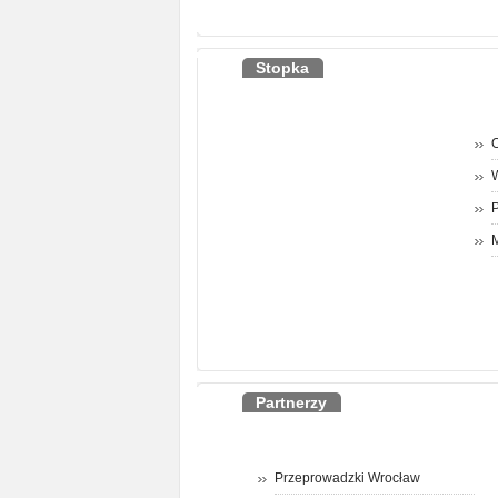
Stopka
O
P
M
Partnerzy
Przeprowadzki Wrocław