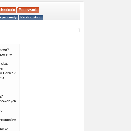
echnologie
Motoryzacja
i patronaty
Katalog stron
liowe?
mowe, w
tawiać
ej
w Polsce?
 we
i
a?
nsowanych
we
czesność w
end w