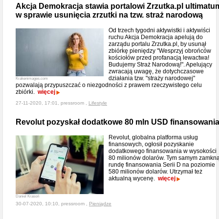
Akcja Demokracja stawia portalowi Zrzutka.pl ultimatu
w sprawie usunięcia zrzutki na tzw. straż narodową
Od trzech tygodni aktywistki i aktywiści
ruchu Akcja Demokracja apelują do
zarządu portalu Zrzutka.pl, by usunął
zbiórkę pieniędzy "Wesprzyj obrońców
kościołów przed profanacją lewactwa!
Budujemy Straż Narodową!". Apelujący
zwracają uwagę, że dotychczasowe
działania tzw. "straży narodowej"
Krakenimages.com
pozwalają przypuszczać o niezgodności z prawem rzeczywistego celu
zbiórki.
więcej
27-11-2020, 17:01, pressroom ,
Lifestyle
Revolut pozyskał dodatkowe 80 mln USD finansowani
Revolut, globalna platforma usług
finansowych, ogłosił pozyskanie
dodatkowego finansowania w wysokości
80 milionów dolarów. Tym samym zamkną
rundę finansowania Serii D na poziomie
580 milionów dolarów. Utrzymał też
aktualną wycenę.
więcej
Daniel Krasoń
30-07-2020, 10:10, pressroom ,
Pieniądze