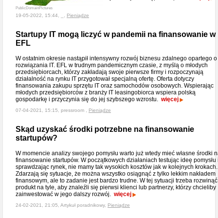
PublicDomainPictures
19-05-2022, 15:44, _,
Pieniądze
Startupy IT mogą liczyć w pandemii na finansowanie w
EFL
W ostatnim okresie nastąpił intensywny rozwój biznesu zdalnego opartego o
rozwiązania IT. EFL w trudnym pandemicznym czasie, z myślą o młodych
przedsiębiorcach, którzy zakładają swoje pierwsze firmy i rozpoczynają
działalność na rynku IT przygotował specjalną ofertę. Oferta dotyczy
finansowania zakupu sprzętu IT oraz samochodów osobowych. Wspierając
młodych przedsiębiorców z branży IT leasingobiorca wspiera polską
gospodarkę i przyczynia się do jej szybszego wzrostu.
więcej
07-04-2021, 15:15, pressroom ,
Pieniądze
Skąd uzyskać środki potrzebne na finansowanie
startupów?
W momencie analizy swojego pomysłu warto już wtedy mieć własne środki 
finansowanie startupów. W początkowych działaniach testując ideę pomysłu 
sprawdzając rynek, nie mamy tak wysokich kosztów jak w kolejnych krokach.
Zdarzają się sytuacje, że można wszystko osiągnąć z tylko lekkim nakładem
finansowym, ale to zadanie jest bardzo trudne. W tej sytuacji trzeba rozwinąć
produkt na tyle, aby znaleźli się pierwsi klienci lub partnerzy, którzy chcieliby
zainwestować w jego dalszy rozwój.
więcej
24-02-2021, 21:05, Artykuł poradnikowy,
Pieniądze