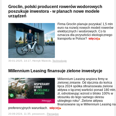
Groclin, polski producent rowerów wodorowych
poszukuje inwestora - w planach nowe modele
urządzeń
Firma Groclin planuje pozyskać 1,5 mln
euro na rozwój nowych modeli rowerów
elektrycznych i wodorowych. Co to
oznacza dla przyszłości ekologicznego
transportu w Polsce?
więcej
30-01-2025, 14:17, Henryk Warecki,
Technologie
Millennium Leasing finansuje zielone inwestycje
Millennium Leasing wspiera firmy w
zielonej zmianie. Od stycznia do końca
lipca 2024 spółka sfinansowała zielone
aktywa o łącznej wartości ponad 180 mln.
zł, odnotowując wzrost o blisko 100% w
stosunku do tego samego okresu
ubiegłego roku*. Zielone aktywa
finansowane są w Millennium Leasing na
preferencyjnych warunkach.
więcej
20-09-2024, 11:35, pressroom ,
Pieniądze