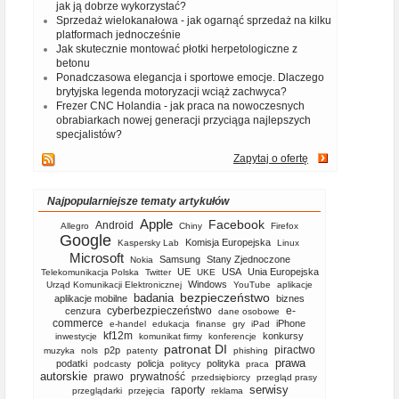
jak ją dobrze wykorzystać?
Sprzedaż wielokanałowa - jak ogarnąć sprzedaż na kilku
platformach jednocześnie
Jak skutecznie montować płotki herpetologiczne z
betonu
Ponadczasowa elegancja i sportowe emocje. Dlaczego
brytyjska legenda motoryzacji wciąż zachwyca?
Frezer CNC Holandia - jak praca na nowoczesnych
obrabiarkach nowej generacji przyciąga najlepszych
specjalistów?
Zapytaj o ofertę
Najpopularniejsze tematy artykułów
Apple
Facebook
Android
Allegro
Chiny
Firefox
Google
Komisja Europejska
Kaspersky Lab
Linux
Microsoft
Samsung
Stany Zjednoczone
Nokia
UE
USA
Unia Europejska
Telekomunikacja Polska
Twitter
UKE
Windows
Urząd Komunikacji Elektronicznej
YouTube
aplikacje
bezpieczeństwo
badania
aplikacje mobilne
biznes
cyberbezpieczeństwo
e-
cenzura
dane osobowe
commerce
iPhone
e-handel
edukacja
finanse
gry
iPad
kf12m
konkursy
inwestycje
komunikat firmy
konferencje
patronat DI
piractwo
p2p
muzyka
nols
patenty
phishing
prawa
podatki
policja
polityka
podcasty
politycy
praca
autorskie
prawo
prywatność
przedsiębiorcy
przegląd prasy
serwisy
raporty
przeglądarki
przejęcia
reklama