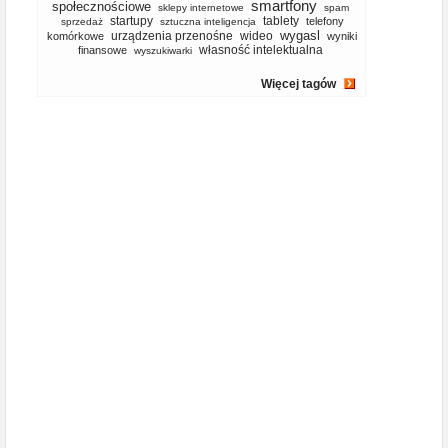
smartfony
społecznościowe
sklepy internetowe
spam
startupy
tablety
telefony
sprzedaż
sztuczna inteligencja
wygasl
urządzenia przenośne
wideo
komórkowe
wyniki
własność intelektualna
finansowe
wyszukiwarki
Więcej tagów