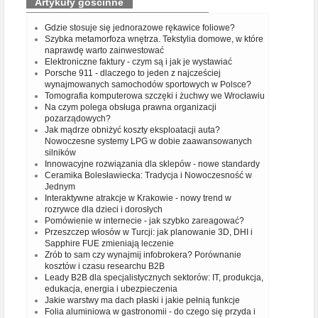
Artykuły gościnne
Gdzie stosuje się jednorazowe rękawice foliowe?
Szybka metamorfoza wnętrza. Tekstylia domowe, w które
naprawdę warto zainwestować
Elektroniczne faktury - czym są i jak je wystawiać
Porsche 911 - dlaczego to jeden z najcześciej
wynajmowanych samochodów sportowych w Polsce?
Tomografia komputerowa szczęki i żuchwy we Wrocławiu
Na czym polega obsługa prawna organizacji
pozarządowych?
Jak mądrze obniżyć koszty eksploatacji auta?
Nowoczesne systemy LPG w dobie zaawansowanych
silników
Innowacyjne rozwiązania dla sklepów - nowe standardy
Ceramika Bolesławiecka: Tradycja i Nowoczesność w
Jednym
Interaktywne atrakcje w Krakowie - nowy trend w
rozrywce dla dzieci i dorosłych
Pomówienie w internecie - jak szybko zareagować?
Przeszczep włosów w Turcji: jak planowanie 3D, DHI i
Sapphire FUE zmieniają leczenie
Zrób to sam czy wynajmij infobrokera? Porównanie
kosztów i czasu researchu B2B
Leady B2B dla specjalistycznych sektorów: IT, produkcja,
edukacja, energia i ubezpieczenia
Jakie warstwy ma dach płaski i jakie pełnią funkcje
Folia aluminiowa w gastronomii - do czego się przyda i