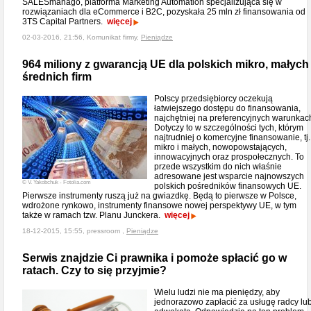
SALESmanago, platforma Marketing Automation specjalizująca się w
rozwiązaniach dla eCommerce i B2C, pozyskała 25 mln zł finansowania od
3TS Capital Partners.
więcej
02-03-2016, 21:56, Komunikat firmy,
Pieniądze
964 miliony z gwarancją UE dla polskich mikro, małych 
średnich firm
Polscy przedsiębiorcy oczekują
łatwiejszego dostępu do finansowania,
najchętniej na preferencyjnych warunkac
Dotyczy to w szczególności tych, którym
najtrudniej o komercyjne finansowanie, tj.
mikro i małych, nowopowstających,
innowacyjnych oraz prospołecznych. To
przede wszystkim do nich właśnie
adresowane jest wsparcie najnowszych
© V. Yakobchuk - Fotolia.com
polskich pośredników finansowych UE.
Pierwsze instrumenty ruszą już na gwiazdkę. Będą to pierwsze w Polsce,
wdrożone rynkowo, instrumenty finansowe nowej perspektywy UE, w tym
także w ramach tzw. Planu Junckera.
więcej
18-12-2015, 15:55, pressroom ,
Pieniądze
Serwis znajdzie Ci prawnika i pomoże spłacić go w
ratach. Czy to się przyjmie?
Wielu ludzi nie ma pieniędzy, aby
jednorazowo zapłacić za usługę radcy lu