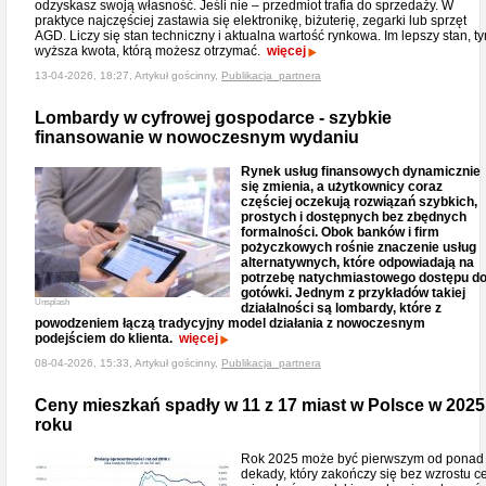
odzyskasz swoją własność. Jeśli nie – przedmiot trafia do sprzedaży. W
praktyce najczęściej zastawia się elektronikę, biżuterię, zegarki lub sprzęt
AGD. Liczy się stan techniczny i aktualna wartość rynkowa. Im lepszy stan, t
wyższa kwota, którą możesz otrzymać.
więcej
13-04-2026, 18:27, Artykuł gościnny,
Publikacja_partnera
Lombardy w cyfrowej gospodarce - szybkie
finansowanie w nowoczesnym wydaniu
Rynek usług finansowych dynamicznie
się zmienia, a użytkownicy coraz
częściej oczekują rozwiązań szybkich,
prostych i dostępnych bez zbędnych
formalności. Obok banków i firm
pożyczkowych rośnie znaczenie usług
alternatywnych, które odpowiadają na
potrzebę natychmiastowego dostępu d
gotówki. Jednym z przykładów takiej
Unsplash
działalności są lombardy, które z
powodzeniem łączą tradycyjny model działania z nowoczesnym
podejściem do klienta.
więcej
08-04-2026, 15:33, Artykuł gościnny,
Publikacja_partnera
Ceny mieszkań spadły w 11 z 17 miast w Polsce w 2025
roku
Rok 2025 może być pierwszym od ponad
dekady, który zakończy się bez wzrostu c