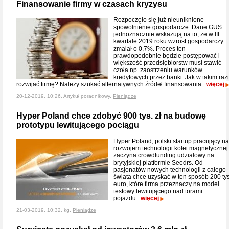
Finansowanie firmy w czasach kryzysu
Rozpoczęło się już nieuniknione
spowolnienie gospodarcze. Dane GUS
jednoznacznie wskazują na to, że w III
kwartale 2019 roku wzrost gospodarczy
zmalał o 0,7%. Proces ten
prawdopodobnie będzie postępować i
większość przedsiębiorstw musi stawić
czoła np. zaostrzeniu warunków
kredytowych przez banki. Jak w takim raz
rozwijać firmę? Należy szukać alternatywnych źródeł finansowania.
więcej
20-12-2019, 10:26, Artykuł poradnikowy,
Pieniądze
Hyper Poland chce zdobyć 900 tys. zł na budowę
prototypu lewitującego pociągu
Hyper Poland, polski startup pracujący n
rozwojem technologii kolei magnetycznej
zaczyna crowdfunding udziałowy na
brytyjskiej platformie Seedrs. Od
pasjonatów nowych technologii z całego
świata chce uzyskać w ten sposób 200 tys
euro, które firma przeznaczy na model
testowy lewitującego nad torami
pojazdu.
więcej
21-03-2019, 10:32, kg,
Pieniądze