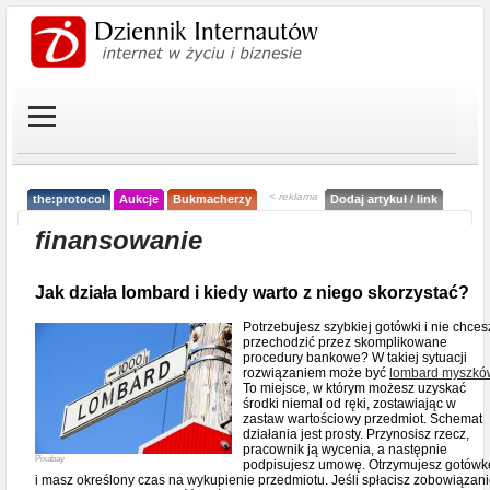
< reklama
the:protocol
Aukcje
Bukmacherzy
Dodaj artykuł / link
finansowanie
Jak działa lombard i kiedy warto z niego skorzystać?
Potrzebujesz szybkiej gotówki i nie chces
przechodzić przez skomplikowane
procedury bankowe? W takiej sytuacji
rozwiązaniem może być
lombard myszkó
To miejsce, w którym możesz uzyskać
środki niemal od ręki, zostawiając w
zastaw wartościowy przedmiot. Schemat
działania jest prosty. Przynosisz rzecz,
pracownik ją wycenia, a następnie
Pixabay
podpisujesz umowę. Otrzymujesz gotówk
i masz określony czas na wykupienie przedmiotu. Jeśli spłacisz zobowiązani