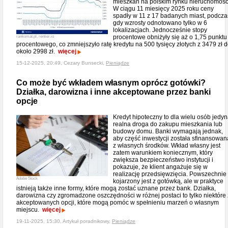
mieszkań na polskim rynku nieruchomośc
W ciągu 11 miesięcy 2025 roku ceny
spadły w 11 z 17 badanych miast, podcza
gdy wzrosty odnotowano tylko w 6
lokalizacjach. Jednocześnie stopy
procentowe obniżyły się aż o 1,75 punktu
rankomat.pl, rentier.io
procentowego, co zmniejszyło ratę kredytu na 500 tysięcy złotych z 3479 zł 
około 2998 zł.
więcej
15-12-2025, 20:49, Cezary Bunsecki,
Pieniądze
Co może być wkładem własnym oprócz gotówki?
Działka, darowizna i inne akceptowane przez banki
opcje
Kredyt hipoteczny to dla wielu osób jedy
realna droga do zakupu mieszkania lub
budowy domu. Banki wymagają jednak,
aby część inwestycji została sfinansowan
z własnych środków. Wkład własny jest
zatem warunkiem koniecznym, który
zwiększa bezpieczeństwo instytucji i
pokazuje, że klient angażuje się w
realizację przedsięwzięcia. Powszechnie
Adobe Stock
kojarzony jest z gotówką, ale w praktyce
istnieją także inne formy, które mogą zostać uznane przez bank. Działka,
darowizna czy zgromadzone oszczędności w różnej postaci to tylko niektóre 
akceptowanych opcji, które mogą pomóc w spełnieniu marzeń o własnym
miejscu.
więcej
19-11-2025, 15:30, Artykuł poradnikowy,
Pieniądze