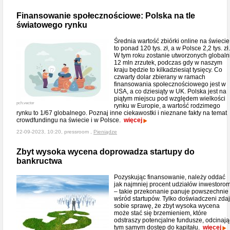
Finansowanie społecznościowe: Polska na tle
światowego rynku
Średnia wartość zbiórki online na świecie
to ponad 120 tys. zł, a w Polsce 2,2 tys. zł.
W tym roku zostanie utworzonych globaln
12 mln zrzutek, podczas gdy w naszym
kraju będzie to kilkadziesiąt tysięcy. Co
czwarty dolar zbierany w ramach
finansowania społecznościowego jest w
USA, a co dziesiąty w UK. Polska jest na
piątym miejscu pod względem wielkości
pch.vector
rynku w Europie, a wartość rodzimego
rynku to 1/67 globalnego. Poznaj inne ciekawostki i nieznane fakty na temat
crowdfundingu na świecie i w Polsce.
więcej
22-09-2023, 10:20, pressroom ,
Pieniądze
Zbyt wysoka wycena doprowadza startupy do
bankructwa
Pozyskując finansowanie, należy oddać
jak najmniej procent udziałów inwestoro
– takie przekonanie panuje powszechnie
wśród startupów. Tylko doświadczeni zda
sobie sprawę, że zbyt wysoka wycena
może stać się brzemieniem, które
odstraszy potencjalne fundusze, odcinają
tym samym dostęp do kapitału.
więcej