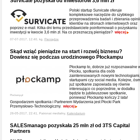
Survicate pozyskał od inwestorów 3,6 mln zł
Polski startup Survicate oferuje
kompleksowe narzędzie do szybkiego
przeprowadzenia badań i zbierania opinii
klientów na stronach internetowych oraz
poprzez e-mail. Kilka dni temu przedstawiciele poinformowali o pozyskaniu
inwestycji w kwocie 3,6 mln zł. Na co przeznaczą pieniądze?
więcej
07-07-2017, 12:40, kg,
Pieniądze
Skąd wziąć pieniądze na start i rozwój biznesu?
Dowiesz się podczas urodzinowego Płockampu
Płockamp to, dobrze już rozpoznawalne 
Płocku, spotkania dla osób
zainteresowanych nowymi technologiami
startupami czy social media. Kolejne, ós
już spotkanie zapowiada się równie
interesująco co poprzednie, w dodatku
będzie to jubileuszowe spotkanie,
Plockamp.pl
ponieważ Płockamp kończy 2 lata!
Gospodarzem spotkania i Partnerem Wydarzenia jest Płocki Park
Przemysłowo-Technologiczny.
więcej
26-05-2017, 22:41, Patronat medialny,
Kalendarium
SALESmanago pozyskała 25 mln zł od 3TS Capital
Partners