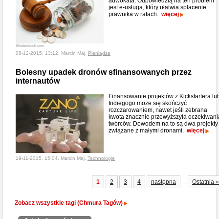
adwokata. Odpowiedzią na ten problem
jest e-usługa, który ułatwia spłacenie
prawnika w ratach.
więcej
Shutterstock.com
08-12-2015, 13:12, Marcin Maj,
Pieniądze
Bolesny upadek dronów sfinansowanych przez
internautów
Finansowanie projektów z Kickstartera lu
Indiegogo może się skończyć
rozczarowaniem, nawet jeśli zebrana
kwota znacznie przewyższyła oczekiwani
twórców. Dowodem na to są dwa projekty
związane z małymi dronami.
więcej
19-11-2015, 15:04, Marcin Maj,
Technologie
...
1
2
3
4
następna
Ostatnia »
Zobacz wszystkie tagi (Chmura Tagów)