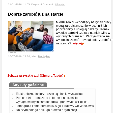
21-01-2026, 11:05, Krzysztof Gontarek,
Lifestyle
Dobrze zarobić już na starcie
Młodzi zdolni wchodzący na rynek pracy
mogą zarobić znacznie wiecej niż ich
poprzednicy z ubiegłej dekady. Jednak
wysokie zarobki czekają na nich tylko w
wybranych branżach. W czym warto się
wyspecjalizować, aby najlepiej zarobić ju
na starcie?
więcej
Codecool
16-07-2019, 21:20, Nika,
Pieniądze
Zobacz wszystkie tagi (Chmura Tagów)
Artykuły gościnne
Elektroniczne faktury - czym są i jak je wystawiać
Porsche 911 - dlaczego to jeden z najcześciej
wynajmowanych samochodów sportowych w Polsce?
Tomografia komputerowa szczęki i żuchwy we Wrocławiu
Na czym polega obsługa prawna organizacji