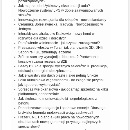
pozarządowych?
Jak mądrze obniżyć koszty eksploatacji auta?
Nowoczesne systemy LPG w dobie zaawansowanych
silników
Innowacyjne rozwiązania dla sklepów - nowe standardy
Ceramika Bolesławiecka: Tradycja i Nowoczesność w
Jednym
Interaktywne atrakcje w Krakowie - nowy trend w
rozrywce dla dzieci i dorosłych
Pomówienie w internecie - jak szybko zareagować?
Przeszczep włosów w Turcji: jak planowanie 3D, DHI i
Sapphire FUE zmieniają leczenie
Zrób to sam czy wynajmij infobrokera? Porównanie
kosztów i czasu researchu B2B
Leady B2B dla specjalistycznych sektorów: IT, produkcja,
edukacja, energia i ubezpieczenia
Jakie warstwy ma dach płaski i jakie pełnią funkcje
Folia aluminiowa w gastronomii - do czego się przyda i
jak ją dobrze wykorzystać?
Sprzedaż wielokanałowa - jak ogarnąć sprzedaż na kilku
platformach jednocześnie
Jak skutecznie montować płotki herpetologiczne z
betonu
Ponadczasowa elegancja i sportowe emocje. Dlaczego
brytyjska legenda motoryzacji wciąż zachwyca?
Frezer CNC Holandia - jak praca na nowoczesnych
obrabiarkach nowej generacji przyciąga najlepszych
specjalistów?