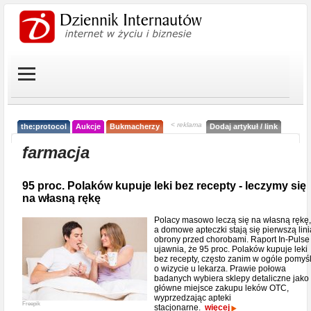
< reklama
the:protocol
Aukcje
Bukmacherzy
Dodaj artykuł / link
farmacja
95 proc. Polaków kupuje leki bez recepty - leczymy się
na własną rękę
Polacy masowo leczą się na własną rękę,
a domowe apteczki stają się pierwszą lini
obrony przed chorobami. Raport In-Pulse
ujawnia, że 95 proc. Polaków kupuje leki
bez recepty, często zanim w ogóle pomyś
o wizycie u lekarza. Prawie połowa
badanych wybiera sklepy detaliczne jako
główne miejsce zakupu leków OTC,
wyprzedzając apteki
Freepik
stacjonarne.
więcej