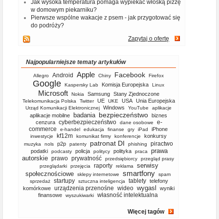
Jak wysoka temperatura pomaga wypiekać włoską pizzę
w domowym piekarniku?
Pierwsze wspólne wakacje z psem - jak przygotować się
do podróży?
Zapytaj o ofertę
Najpopularniejsze tematy artykułów
Apple
Facebook
Android
Allegro
Chiny
Firefox
Google
Komisja Europejska
Kaspersky Lab
Linux
Microsoft
Samsung
Stany Zjednoczone
Nokia
UE
USA
Unia Europejska
Telekomunikacja Polska
Twitter
UKE
Windows
Urząd Komunikacji Elektronicznej
YouTube
aplikacje
bezpieczeństwo
badania
aplikacje mobilne
biznes
cyberbezpieczeństwo
e-
cenzura
dane osobowe
commerce
iPhone
e-handel
edukacja
finanse
gry
iPad
kf12m
konkursy
inwestycje
komunikat firmy
konferencje
patronat DI
piractwo
p2p
muzyka
nols
patenty
phishing
prawa
podatki
policja
polityka
podcasty
politycy
praca
autorskie
prawo
prywatność
przedsiębiorcy
przegląd prasy
serwisy
raporty
przeglądarki
przejęcia
reklama
smartfony
społecznościowe
sklepy internetowe
spam
startupy
tablety
telefony
sprzedaż
sztuczna inteligencja
wygasl
urządzenia przenośne
wideo
komórkowe
wyniki
własność intelektualna
finansowe
wyszukiwarki
Więcej tagów