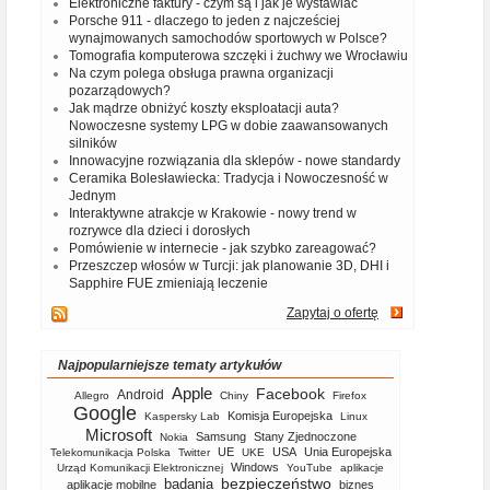
Elektroniczne faktury - czym są i jak je wystawiać
Porsche 911 - dlaczego to jeden z najcześciej
wynajmowanych samochodów sportowych w Polsce?
Tomografia komputerowa szczęki i żuchwy we Wrocławiu
Na czym polega obsługa prawna organizacji
pozarządowych?
Jak mądrze obniżyć koszty eksploatacji auta?
Nowoczesne systemy LPG w dobie zaawansowanych
silników
Innowacyjne rozwiązania dla sklepów - nowe standardy
Ceramika Bolesławiecka: Tradycja i Nowoczesność w
Jednym
Interaktywne atrakcje w Krakowie - nowy trend w
rozrywce dla dzieci i dorosłych
Pomówienie w internecie - jak szybko zareagować?
Przeszczep włosów w Turcji: jak planowanie 3D, DHI i
Sapphire FUE zmieniają leczenie
Zapytaj o ofertę
Najpopularniejsze tematy artykułów
Apple
Facebook
Android
Allegro
Chiny
Firefox
Google
Komisja Europejska
Kaspersky Lab
Linux
Microsoft
Samsung
Stany Zjednoczone
Nokia
UE
USA
Unia Europejska
Telekomunikacja Polska
Twitter
UKE
Windows
Urząd Komunikacji Elektronicznej
YouTube
aplikacje
bezpieczeństwo
badania
aplikacje mobilne
biznes