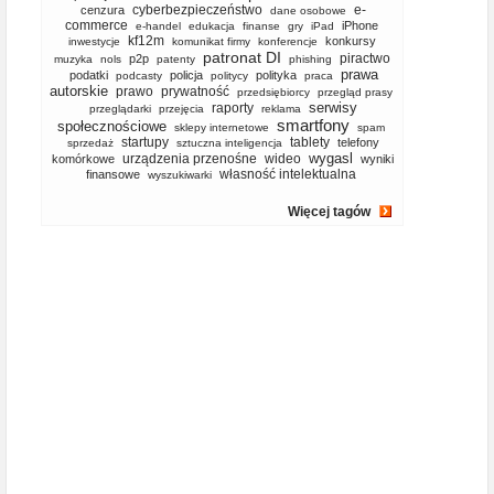
cyberbezpieczeństwo
e-
cenzura
dane osobowe
commerce
iPhone
e-handel
edukacja
finanse
gry
iPad
kf12m
konkursy
inwestycje
komunikat firmy
konferencje
patronat DI
piractwo
p2p
muzyka
nols
patenty
phishing
prawa
podatki
policja
polityka
podcasty
politycy
praca
autorskie
prawo
prywatność
przedsiębiorcy
przegląd prasy
serwisy
raporty
przeglądarki
przejęcia
reklama
smartfony
społecznościowe
sklepy internetowe
spam
startupy
tablety
telefony
sprzedaż
sztuczna inteligencja
wygasl
urządzenia przenośne
wideo
komórkowe
wyniki
własność intelektualna
finansowe
wyszukiwarki
Więcej tagów