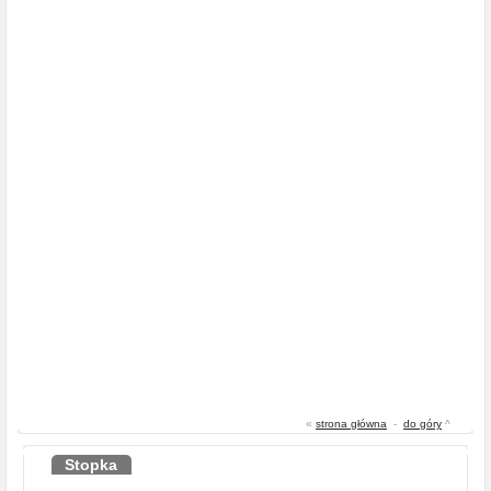
«
strona główna
-
do góry
^
Stopka