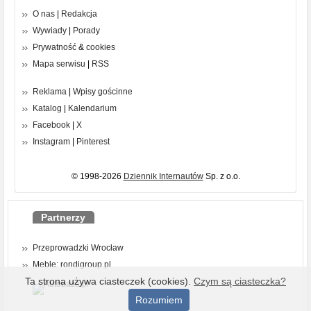
O nas
|
Redakcja
Wywiady
|
Porady
Prywatność
&
cookies
Mapa serwisu
|
RSS
Reklama
|
Wpisy gościnne
Katalog
|
Kalendarium
Facebook
|
X
Instagram
|
Pinterest
© 1998-2026
Dziennik Internautów
Sp. z o.o.
Partnerzy
Przeprowadzki Wrocław
Meble: rondigroup.pl
Ta strona używa ciasteczek (cookies).
Czym są ciasteczka?
Rozumiem