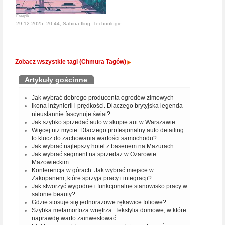
Freepik
29-12-2025, 20:44, Sabina Iling,
Technologie
Zobacz wszystkie tagi (Chmura Tagów)
Artykuły gościnne
Jak wybrać dobrego producenta ogrodów zimowych
Ikona inżynierii i prędkości. Dlaczego brytyjska legenda
nieustannie fascynuje świat?
Jak szybko sprzedać auto w skupie aut w Warszawie
Więcej niż mycie. Dlaczego profesjonalny auto detailing
to klucz do zachowania wartości samochodu?
Jak wybrać najlepszy hotel z basenem na Mazurach
Jak wybrać segment na sprzedaż w Ożarowie
Mazowieckim
Konferencja w górach. Jak wybrać miejsce w
Zakopanem, które sprzyja pracy i integracji?
Jak stworzyć wygodne i funkcjonalne stanowisko pracy w
salonie beauty?
Gdzie stosuje się jednorazowe rękawice foliowe?
Szybka metamorfoza wnętrza. Tekstylia domowe, w które
naprawdę warto zainwestować