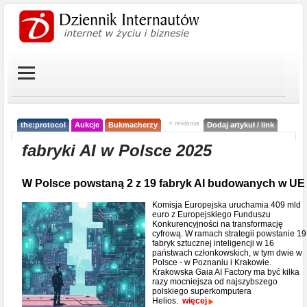
< reklama
the:protocol
Aukcje
Bukmacherzy
Dodaj artykuł / link
fabryki AI w Polsce 2025
W Polsce powstaną 2 z 19 fabryk AI budowanych w UE
Komisja Europejska uruchamia 409 mld
euro z Europejskiego Funduszu
Konkurencyjności na transformację
cyfrową. W ramach strategii powstanie 19
fabryk sztucznej inteligencji w 16
państwach członkowskich, w tym dwie w
Polsce - w Poznaniu i Krakowie.
Krakowska Gaia AI Factory ma być kilka
razy mocniejsza od najszybszego
polskiego superkomputera
Helios.
więcej