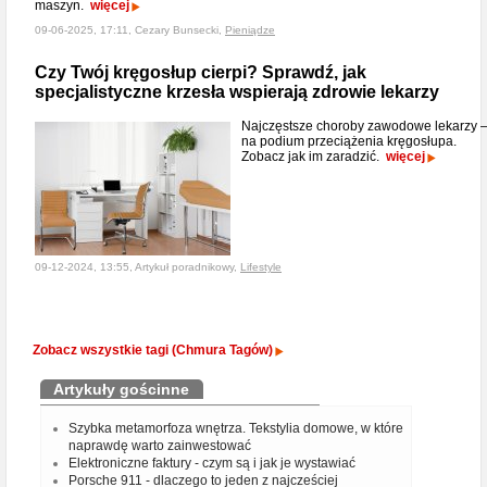
maszyn.
więcej
09-06-2025, 17:11, Cezary Bunsecki,
Pieniądze
Czy Twój kręgosłup cierpi? Sprawdź, jak
specjalistyczne krzesła wspierają zdrowie lekarzy
Najczęstsze choroby zawodowe lekarzy 
na podium przeciążenia kręgosłupa.
Zobacz jak im zaradzić.
więcej
09-12-2024, 13:55, Artykuł poradnikowy,
Lifestyle
Zobacz wszystkie tagi (Chmura Tagów)
Artykuły gościnne
Szybka metamorfoza wnętrza. Tekstylia domowe, w które
naprawdę warto zainwestować
Elektroniczne faktury - czym są i jak je wystawiać
Porsche 911 - dlaczego to jeden z najcześciej