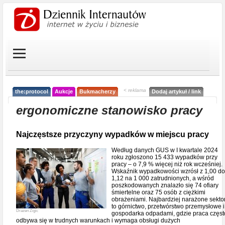
< reklama
the:protocol
Aukcje
Bukmacherzy
Dodaj artykuł / link
ergonomiczne stanowisko pracy
Najczęstsze przyczyny wypadków w miejscu pracy
Według danych GUS w I kwartale 2024
roku zgłoszono 15 433 wypadków przy
pracy – o 7,9 % więcej niż rok wcześniej.
Wskaźnik wypadkowości wzrósł z 1,00 do
1,12 na 1 000 zatrudnionych, a wśród
poszkodowanych znalazło się 74 ofiary
śmiertelne oraz 75 osób z ciężkimi
obrażeniami. Najbardziej narażone sekto
to górnictwo, przetwórstwo przemysłowe i
Drazen Zigic
gospodarka odpadami, gdzie praca częst
odbywa się w trudnych warunkach i wymaga obsługi dużych