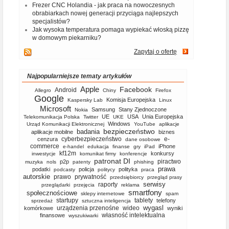
Frezer CNC Holandia - jak praca na nowoczesnych
obrabiarkach nowej generacji przyciąga najlepszych
specjalistów?
Jak wysoka temperatura pomaga wypiekać włoską pizzę
w domowym piekarniku?
Zapytaj o ofertę
Najpopularniejsze tematy artykułów
Apple
Facebook
Android
Allegro
Chiny
Firefox
Google
Komisja Europejska
Kaspersky Lab
Linux
Microsoft
Samsung
Stany Zjednoczone
Nokia
UE
USA
Unia Europejska
Telekomunikacja Polska
Twitter
UKE
Windows
Urząd Komunikacji Elektronicznej
YouTube
aplikacje
bezpieczeństwo
badania
aplikacje mobilne
biznes
cyberbezpieczeństwo
e-
cenzura
dane osobowe
commerce
iPhone
e-handel
edukacja
finanse
gry
iPad
kf12m
konkursy
inwestycje
komunikat firmy
konferencje
patronat DI
piractwo
p2p
muzyka
nols
patenty
phishing
prawa
podatki
policja
polityka
podcasty
politycy
praca
autorskie
prawo
prywatność
przedsiębiorcy
przegląd prasy
serwisy
raporty
przeglądarki
przejęcia
reklama
smartfony
społecznościowe
sklepy internetowe
spam
startupy
tablety
telefony
sprzedaż
sztuczna inteligencja
wygasl
urządzenia przenośne
wideo
komórkowe
wyniki
własność intelektualna
finansowe
wyszukiwarki