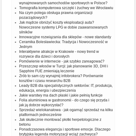
wynajmowanych samochodów sportowych w Polsce?
Tomografia komputerowa szczęki i żuchwy we Wrocławiu
Na czym polega obsługa prawna organizacji
pozarządowych?
Jak mądrze obniżyć koszty eksploatacji auta?
Nowoczesne systemy LPG w dobie zaawansowanych
silników
Innowacyjne rozwiązania dla sklepów - nowe standardy
Ceramika Bolesławiecka: Tradycja i Nowoczesność w
Jednym
Interaktywne atrakcje w Krakowie - nowy trend w
rozrywce dla dzieci i dorosłych
Pomówienie w internecie - jak szybko zareagować?
Przeszczep włosów w Turcji: jak planowanie 3D, DHI i
Sapphire FUE zmieniają leczenie
Zrób to sam czy wynajmij infobrokera? Porównanie
kosztów i czasu researchu B2B
Leady B2B dla specjalistycznych sektorów: IT, produkcja,
edukacja, energia i ubezpieczenia
Jakie warstwy ma dach płaski i jakie pełnią funkcje
Folia aluminiowa w gastronomii - do czego się przyda i
jak ją dobrze wykorzystać?
Sprzedaż wielokanałowa - jak ogarnąć sprzedaż na kilku
platformach jednocześnie
Jak skutecznie montować płotki herpetologiczne z
betonu
Ponadczasowa elegancja i sportowe emocje. Dlaczego
brytyjska legenda motoryzacji wciąż zachwyca?