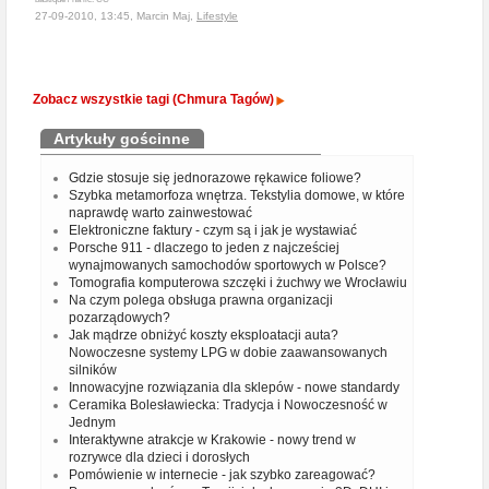
27-09-2010, 13:45, Marcin Maj,
Lifestyle
Zobacz wszystkie tagi (Chmura Tagów)
Artykuły gościnne
Gdzie stosuje się jednorazowe rękawice foliowe?
Szybka metamorfoza wnętrza. Tekstylia domowe, w które
naprawdę warto zainwestować
Elektroniczne faktury - czym są i jak je wystawiać
Porsche 911 - dlaczego to jeden z najcześciej
wynajmowanych samochodów sportowych w Polsce?
Tomografia komputerowa szczęki i żuchwy we Wrocławiu
Na czym polega obsługa prawna organizacji
pozarządowych?
Jak mądrze obniżyć koszty eksploatacji auta?
Nowoczesne systemy LPG w dobie zaawansowanych
silników
Innowacyjne rozwiązania dla sklepów - nowe standardy
Ceramika Bolesławiecka: Tradycja i Nowoczesność w
Jednym
Interaktywne atrakcje w Krakowie - nowy trend w
rozrywce dla dzieci i dorosłych
Pomówienie w internecie - jak szybko zareagować?