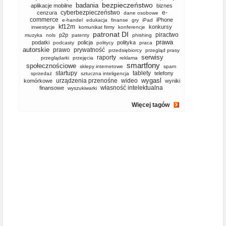
bezpieczeństwo
badania
aplikacje mobilne
biznes
cyberbezpieczeństwo
e-
cenzura
dane osobowe
commerce
iPhone
e-handel
edukacja
finanse
gry
iPad
kf12m
konkursy
inwestycje
komunikat firmy
konferencje
patronat DI
piractwo
p2p
muzyka
nols
patenty
phishing
prawa
podatki
policja
polityka
podcasty
politycy
praca
autorskie
prawo
prywatność
przedsiębiorcy
przegląd prasy
serwisy
raporty
przeglądarki
przejęcia
reklama
smartfony
społecznościowe
sklepy internetowe
spam
startupy
tablety
telefony
sprzedaż
sztuczna inteligencja
wygasl
urządzenia przenośne
wideo
komórkowe
wyniki
własność intelektualna
finansowe
wyszukiwarki
Więcej tagów