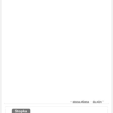
«
strona główna
-
do góry
^
Stopka