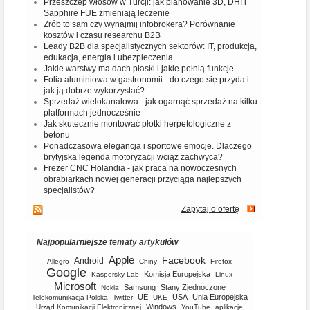
Przeszczep włosów w Turcji: jak planowanie 3D, DHI i
Sapphire FUE zmieniają leczenie
Zrób to sam czy wynajmij infobrokera? Porównanie
kosztów i czasu researchu B2B
Leady B2B dla specjalistycznych sektorów: IT, produkcja,
edukacja, energia i ubezpieczenia
Jakie warstwy ma dach płaski i jakie pełnią funkcje
Folia aluminiowa w gastronomii - do czego się przyda i
jak ją dobrze wykorzystać?
Sprzedaż wielokanałowa - jak ogarnąć sprzedaż na kilku
platformach jednocześnie
Jak skutecznie montować płotki herpetologiczne z
betonu
Ponadczasowa elegancja i sportowe emocje. Dlaczego
brytyjska legenda motoryzacji wciąż zachwyca?
Frezer CNC Holandia - jak praca na nowoczesnych
obrabiarkach nowej generacji przyciąga najlepszych
specjalistów?
Zapytaj o ofertę
Najpopularniejsze tematy artykułów
Apple
Facebook
Android
Allegro
Chiny
Firefox
Google
Komisja Europejska
Kaspersky Lab
Linux
Microsoft
Samsung
Stany Zjednoczone
Nokia
UE
USA
Unia Europejska
Telekomunikacja Polska
Twitter
UKE
Windows
Urząd Komunikacji Elektronicznej
YouTube
aplikacje