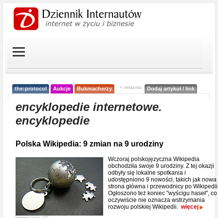
< reklama
the:protocol
Aukcje
Bukmacherzy
Dodaj artykuł / link
encyklopedie internetowe.
encyklopedie
Polska Wikipedia: 9 zmian na 9 urodziny
Wczoraj polskojęzyczna Wikipedia
obchodziła swoje 9 urodziny. Z tej okazji
odbyły się lokalne spotkania i
udostępniono 9 nowości, takich jak nowa
strona główna i przewodnicy po Wikipedii
Ogłoszono też koniec "wyścigu haseł", co
oczywiście nie oznacza wstrzymania
rozwoju polskiej Wikipedii.
więcej
bastique / na lic. CC