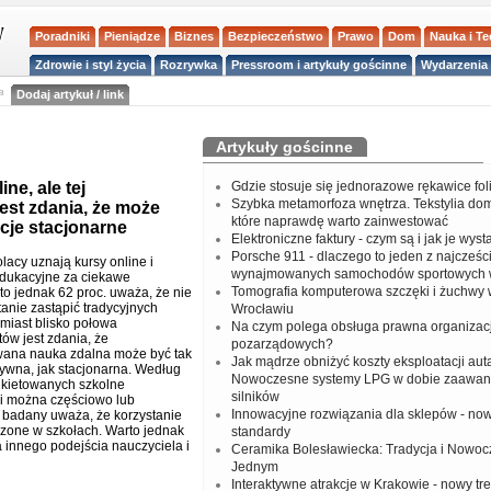
Poradniki
Pieniądze
Biznes
Bezpieczeństwo
Prawo
Dom
Nauka i T
Zdrowie i styl życia
Rozrywka
Pressroom i artykuły gościnne
Wydarzenia 
a
Dodaj artykuł / link
Artykuły gościnne
ne, ale tej
Gdzie stosuje się jednorazowe rękawice fo
Szybka metamorfoza wnętrza. Tekstylia do
est zdania, że może
które naprawdę warto zainwestować
cje stacjonarne
Elektroniczne faktury - czym są i jak je wys
Porsche 911 - dlaczego to jeden z najcześci
lacy uznają kursy online i
wynajmowanych samochodów sportowych 
edukacyjne za ciekawe
Tomografia komputerowa szczęki i żuchwy
to jednak 62 proc. uważa, że nie
tanie zastąpić tradycyjnych
Wrocławiu
omiast blisko połowa
Na czym polega obsługa prawna organizacj
ów jest zdania, że
pozarządowych?
ana nauka zdalna może być tak
Jak mądrze obniżyć koszty eksploatacji aut
ywna, jak stacjonarna. Według
Nowoczesne systemy LPG w dobie zaawa
nkietowanych szkolne
silników
i można częściowo lub
Innowacyjne rozwiązania dla sklepów - no
. badany uważa, że korzystanie
zone w szkołach. Warto jednak
standardy
 innego podejścia nauczyciela i
Ceramika Bolesławiecka: Tradycja i Nowo
Jednym
Interaktywne atrakcje w Krakowie - nowy tr