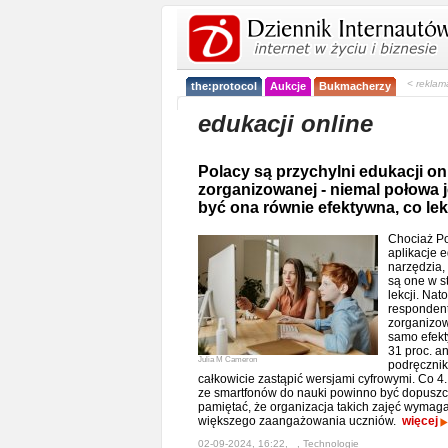
< reklam
the:protocol
Aukcje
Bukmacherzy
edukacji online
Polacy są przychylni edukacji onli
zorganizowanej - niemal połowa j
być ona równie efektywna, co lek
Chociaż Po
aplikacje 
narzędzia, 
są one w s
lekcji. Nat
respondent
zorganizow
samo efekt
31 proc. a
Julia M Cameron
podręcznik
całkowicie zastąpić wersjami cyfrowymi. Co 4
ze smartfonów do nauki powinno być dopuszc
pamiętać, że organizacja takich zajęć wymaga
większego zaangażowania uczniów.
więcej
02-09-2024, 16:22, _,
Technologie