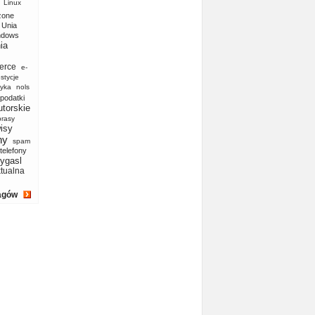
Linux
zone
Unia
ndows
ia
erce
e-
stycje
yka
nols
podatki
utorskie
prasy
isy
ny
spam
telefony
ygasl
ktualna
agów