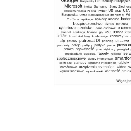
Google
Komisja Europejska
Kaspersky Lab
Microsoft
Samsung
Stany Zjednoc
Nokia
UE
USA
Telekomunikacja Polska
Twitter
UKE
Europejska
Wi
Urząd Komunikacji Elektronicznej
badan
aplikacje mobilne
YouTube
aplikacje
bezpieczeństwo
biznes
cenzura
cyberbezpieczeństwo
e-comm
dane osobowe
iPhone
handel
edukacja
finanse
gry
iPad
inwe
kf12m
konkursy
komunikat firmy
konferencje
muz
patronat DI
piractwo
p2p
patenty
phishing
prawa a
policja
polityka
podcasty
politycy
praca
prawo
prywatność
przedsiębiorcy
przegląd 
serw
raporty
przeglądarki
przejęcia
reklama
smartfo
społecznościowe
sklepy internetowe
startupy
tablety
sprzedaż
sztuczna inteligencja
w
urządzenia przenośne
wideo
komórkowe
własność intele
wyniki finansowe
wyszukiwarki
Więcej t