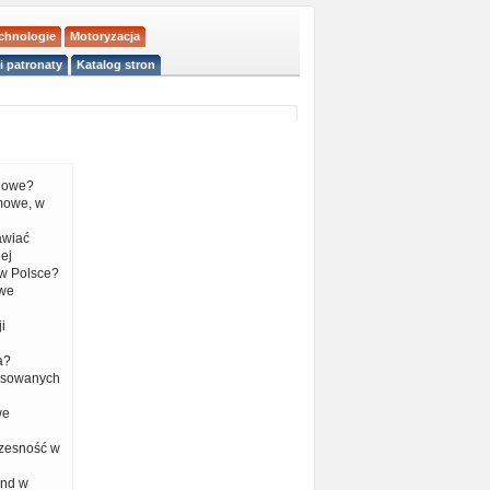
echnologie
Motoryzacja
i patronaty
Katalog stron
liowe?
mowe, w
tawiać
ej
w Polsce?
 we
i
a?
nsowanych
we
czesność w
end w