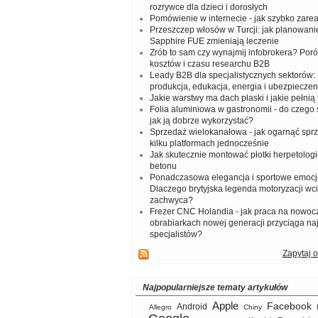
rozrywce dla dzieci i dorosłych
Pomówienie w internecie - jak szybko zar
Przeszczep włosów w Turcji: jak planowanie
Sapphire FUE zmieniają leczenie
Zrób to sam czy wynajmij infobrokera? Por
kosztów i czasu researchu B2B
Leady B2B dla specjalistycznych sektorów: I
produkcja, edukacja, energia i ubezpieczen
Jakie warstwy ma dach płaski i jakie pełnią 
Folia aluminiowa w gastronomii - do czego s
jak ją dobrze wykorzystać?
Sprzedaż wielokanałowa - jak ogarnąć spr
kilku platformach jednocześnie
Jak skutecznie montować płotki herpetologi
betonu
Ponadczasowa elegancja i sportowe emocj
Dlaczego brytyjska legenda motoryzacji wc
zachwyca?
Frezer CNC Holandia - jak praca na nowoc
obrabiarkach nowej generacji przyciąga na
specjalistów?
Zapytaj o
Najpopularniejsze tematy artykułów
Apple
Facebook
Android
Allegro
Chiny