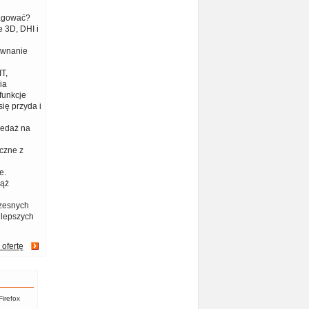
eagować?
 3D, DHI i
ównanie
T,
ia
funkcje
ię przyda i
zedaż na
czne z
e.
iąż
zesnych
jlepszych
 ofertę
Firefox