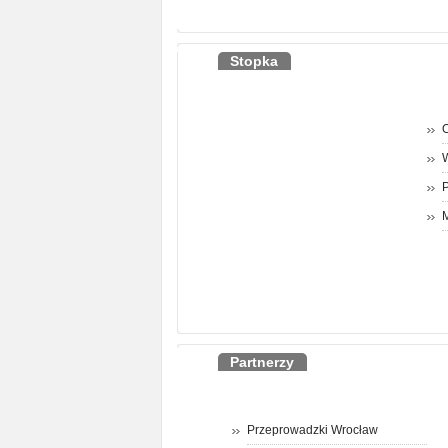
Stopka
O
P
M
Partnerzy
Przeprowadzki Wrocław