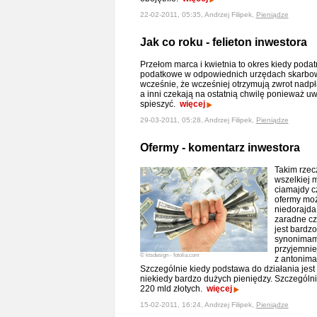
22-02-2011, 05:35, Andrzej Filipek,
Pieniądze
Jak co roku - felieton inwestora
Przełom marca i kwietnia to okres kiedy poda
podatkowe w odpowiednich urzędach skarbowyc
wcześnie, że wcześniej otrzymują zwrot na
a inni czekają na ostatnią chwilę ponieważ uw
spieszyć.
więcej
29-03-2011, 05:28, Andrzej Filipek,
Pieniądze
Ofermy - komentarz inwestora
Takim rze
wszelkiej 
ciamajdy c
ofermy moż
niedorajda
zaradne cz
jest bardzo
synonimam
przyjemniej
© ktsdesign - fotolia.com
z antonim
Szczególnie kiedy podstawa do działania jest
niekiedy bardzo dużych pieniędzy. Szczególnie 
220 mld złotych.
więcej
15-02-2011, 16:24, Andrzej Filipek,
Pieniądze