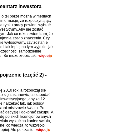
mentarz inwestora
u o tej porze można w mediach
 informacje, że rozpoczynający
a rynku pracy powinni wybrać
estycyjny. Aby nie zostać
m. Jak co roku stwierdzam, że
najmniejszego znaczenia. Czy
nie wylosowany, czy zostanie
o i tak lepiej na tym wyjdzie, jak
czędności samodzielnie
e. Bo może zrobić tak.
więcej
ojrzenie (część 2) -
ę 2010 rok, a rozpoczął się
rto się zastanowić, co zapodać
a inwestycyjnego, aby za 12
e narzekać tak, jak polscy
wani mistrzowie świata. Po
jąć decyzję i dokonać zakupu. A
ndę polskich licencjonowanych
wiata wysłać na koniec świata,
ne, co wiedzą, to wszystko
epiej. Ale po czasie.
więcej