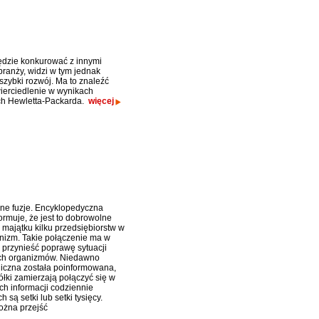
dzie konkurować z innymi
branży, widzi w tym jednak
szybki rozwój. Ma to znaleźć
ierciedlenie w wynikach
ch Hewletta-Packarda.
więcej
ne fuzje. Encyklopedyczna
ormuje, że jest to dobrowolne
 majątku kilku przedsiębiorstw w
nizm. Takie połączenie ma w
i przynieść poprawę sytuacji
ch organizmów. Niedawno
liczna została poinformowana,
ółki zamierzają połączyć się w
ch informacji codziennie
są setki lub setki tysięcy.
ożna przejść