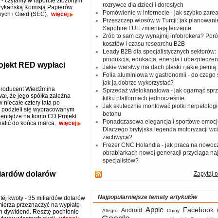
e - czytamy w raporcie złożonym
rozrywce dla dzieci i dorosłych
rykańską Komisją Papierów
Pomówienie w internecie - jak szybko zar
ych i Giełd (SEC).
więcej
Przeszczep włosów w Turcji: jak planowanie
Sapphire FUE zmieniają leczenie
Zrób to sam czy wynajmij infobrokera? Por
kosztów i czasu researchu B2B
Leady B2B dla specjalistycznych sektorów: I
produkcja, edukacja, energia i ubezpieczen
ojekt RED wypłaci
Jakie warstwy ma dach płaski i jakie pełnią 
Folia aluminiowa w gastronomii - do czego s
jak ją dobrze wykorzystać?
producent Wiedźmina
Sprzedaż wielokanałowa - jak ogarnąć spr
ał, że jego spółka zależna
kilku platformach jednocześnie
niecałe cztery lata po
Jak skutecznie montować płotki herpetologi
 podzieli się wypracowanym
betonu
ieniądze na konto CD Projekt
Ponadczasowa elegancja i sportowe emocj
rafić do końca marca.
więcej
Dlaczego brytyjska legenda motoryzacji wc
zachwyca?
Frezer CNC Holandia - jak praca na nowoc
obrabiarkach nowej generacji przyciąga na
specjalistów?
liardów dolarów
Zapytaj o
Najpopularniejsze tematy artykułów
tej kwoty - 35 miliardów dolarów
mierza przeznaczyć na wypłatę
Apple
Facebook
Android
Allegro
Chiny
h dywidend. Resztę pochłonie