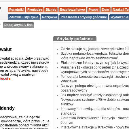
Poradniki
Pieniądze
Biznes
Bezpieczeństwo
Prawo
Dom
Nauka i T
Zdrowie i styl życia
Rozrywka
Pressroom i artykuły gościnne
Wydarzenia 
a
Dodaj artykuł / link
Artykuły gościnne
walut
Gdzie stosuje się jednorazowe rękawice fo
Szybka metamorfoza wnętrza. Tekstylia do
które naprawdę warto zainwestować
owalut spadają. Żeby przetrwać
 niedźwiedzia, część inwestorów
Elektroniczne faktury - czym są i jak je wys
ię w proces zwany stakingiem.
Porsche 911 - dlaczego to jeden z najcześci
on osiąganie zysku, nawet gdy
wynajmowanych samochodów sportowych 
owalut tkwią w martwym
Tomografia komputerowa szczęki i żuchwy
ięcej
Wrocławiu
Na czym polega obsługa prawna organizacj
pozarządowych?
Jak mądrze obniżyć koszty eksploatacji aut
Nowoczesne systemy LPG w dobie zaawa
silników
widendy
Innowacyjne rozwiązania dla sklepów - no
standardy
decydował, że nie będzie
Ceramika Bolesławiecka: Tradycja i Nowo
a dywidendzie, która przysługuje
Jednym
 posiadania ponad miliona akcji
Interaktywne atrakcje w Krakowie - nowy tr