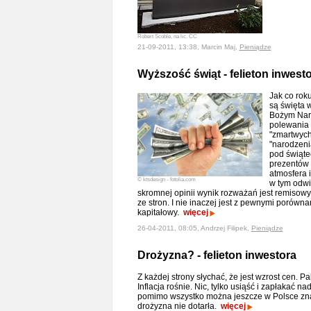
Robert Scoble, na lic. CC
21-09-2011, 13:38, Marcin Maj,
Pieniądze
Wyższość świąt - felieton inwest
Jak co roku
są święta 
Bożym Nar
polewania
"zmartwych
"narodzeni
pod świąte
prezentów 
atmosfera 
© ktsdesign - fotolia.com
w tym odwi
skromnej opinii wynik rozważań jest remisow
ze stron. I nie inaczej jest z pewnymi porównan
kapitałowy.
więcej
26-04-2011, 08:05, Andrzej Filipek,
Pieniądze
Drożyzna? - felieton inwestora
Z każdej strony słychać, że jest wzrost cen. P
Inflacja rośnie. Nic, tylko usiąść i zapłakać 
pomimo wszystko można jeszcze w Polsce znal
drożyzna nie dotarła.
więcej