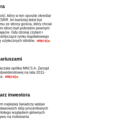
ora
ć, który w ten sposób określał
SRR. Im bardziej tekst był
u ze strony gościa, który chciał
ni idioci byli potrzebni pewnym
jęcie. Gdy dzisiaj czytam i
 dotyczące rynku kapitałowego
ję użytecznych idiotów.
więcej
nariuszami
aczała spółka MNI S.A. Zarząd
i dywidendowej na lata 2011-
ia.
więcej
arz inwestora
ym najlepiej świadczy wpływ
dstawowych stóp procentowych
 złotego względem głównych
ływu na notowania