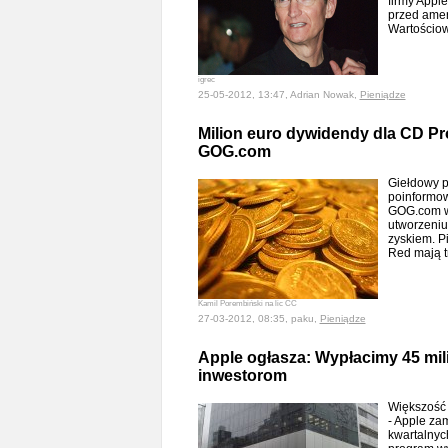
firmy Appl
przed ame
Wartościow
igrec
25-05-2012, 13:47, Adrian Nowak,
Pieniądze
Milion euro dywidendy dla CD Pr
GOG.com
Giełdowy 
poinformow
GOG.com w 
utworzeniu
zyskiem. P
Red mają t
Kamil Porembiński na lic CC
27-03-2012, 08:35, paku,
Pieniądze
Apple ogłasza: Wypłacimy 45 mi
inwestorom
Większość 
- Apple za
kwartalnyc