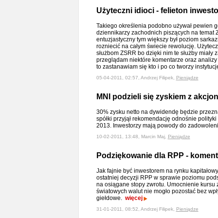
Użyteczni idioci - felieton inwest
Takiego określenia podobno używał pewien goś
dziennikarzy zachodnich piszących na temat Z
entuzjastyczny tym większy był poziom sarkazm
rozniecić na całym świecie rewolucję. Użytecz
służbom ZSRR bo dzięki nim te służby miały za
przeglądam niektóre komentarze oraz analizy
to zastanawiam się kto i po co tworzy instytuc
05-04-2011, 02:57, Andrzej Filipek,
Pieniądze
MNI podzieli się zyskiem z akcjo
30% zysku netto na dywidendę będzie przezn
spółki przyjął rekomendację odnośnie polityk
2013. Inwestorzy mają powody do zadowolen
10-02-2011, 13:48, Marcin Maj,
Pieniądze
Podziękowanie dla RPP - koment
Jak fajnie być inwestorem na rynku kapitałow
ostatniej decyzji RPP w sprawie poziomu po
na osiągane stopy zwrotu. Umocnienie kursu
światowych walut nie mogło pozostać bez wp
giełdowe.
więcej
31-01-2011, 08:52, Andrzej Filipek,
Pieniądze