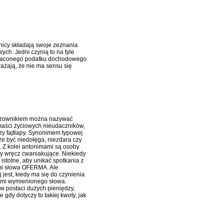
tnicy składają swoje zeznania
h. Jedni czynią to na tyle
dpłaconego podatku dochodowego
ażają, że nie ma sensu się
czownikiem można nazywać
maści życiowych nieudaczników,
zy fajtłapy. Synonimem typowej
e być niedołęga, niezdara czy
. Z kolei antonimami są osoby
y wręcz cwaniakujące. Niekiedy
 istotne, aby unikać spotkania z
i słowa OFERMA. Ale
 jest, kiedy ma się do czynienia
ami wymienionego słowa.
 w postaci dużych pieniędzy,
gdy dotyczy to takiej kwoty, jak