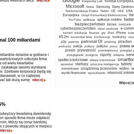
Google
ykupu własnych akcji.
więcej
Komisja Europejska
Kaspersky Lab
Microsoft
Samsung
Stany Zjednoc
Nokia
UE
USA
Telekomunikacja Polska
Twitter
UKE
Europejska
Wi
Urząd Komunikacji Elektronicznej
badan
aplikacje mobilne
YouTube
aplikacje
bezpieczeństwo
biznes
cenzura
cyberbezpieczeństwo
e-comm
dane osobowe
iPhone
handel
edukacja
finanse
gry
iPad
inwe
kf12m
konkursy
komunikat firmy
konferencje
muz
mal 100 miliardami
patronat DI
piractwo
p2p
patenty
phishing
prawa a
policja
polityka
podcasty
politycy
praca
prawo
prywatność
przedsiębiorcy
przegląd 
serw
iliardów dolarów w gotówce i
raporty
przeglądarki
przejęcia
reklama
wartościowych odłożyła firma
smartfo
społecznościowe
sklepy internetowe
ra od wielu kwartałów
startupy
tablety
sprzedaż
sztuczna inteligencja
 zaskakuje swoimi wynikami
w
urządzenia przenośne
wideo
komórkowe
i. Szefowie korporacji będą się
własność intele
wyniki finansowe
wyszukiwarki
tanawiali, w co najlepiej
wać tak dużą sumę.
więcej
Więcej t
25%
podwyższy kwartalną dywidendę
en sposób firma może odpłacić
rom, którzy są coraz bardziej
ni z powodu stojących w miejscu
więcej