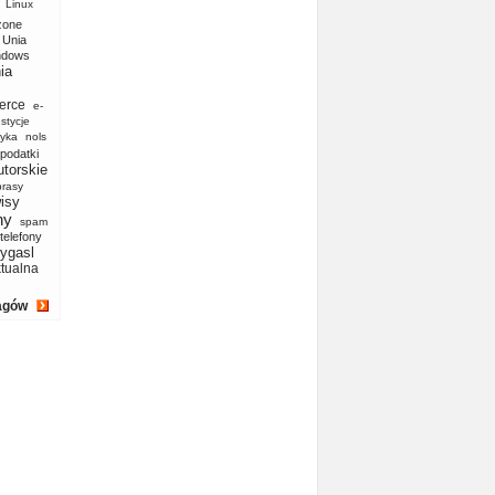
Linux
zone
Unia
ndows
ia
erce
e-
stycje
yka
nols
podatki
utorskie
prasy
isy
ny
spam
telefony
ygasl
ktualna
agów