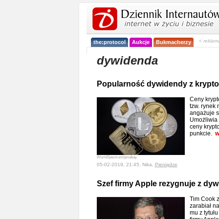
< reklam
the:protocol
Aukcje
Bukmacherzy
dywidenda
Popularność dywidendy z krypto
Ceny krypt
tzw. rynek
angażuje s
Umożliwia 
ceny krypt
punkcie.
w
WorldSpectrum/pixabay
05-02-2019, 21:45, Nika,
Pieniądze
Szef firmy Apple rezygnuje z dy
Tim Cook z
zarabiał n
mu z tytułu