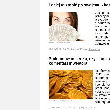
Lepiej to zrobić po swojemu - ko
Jak co rok
przeczytać
przygodę n
fundusz inw
wylosowany
nie ma to 
ktoś zosta
pominięty, t
własne osz
hidesy @ istockphoto.com
zainwestuj
11-01-2011, 10:30, Andrzej Filipek,
Pieniądze
Podsumowanie roku, czyli inne sp
komentarz inwestora
Skończył si
2011. I wa
do portfel
miesięcy ni
licencjono
prostu pod
całą tę ba
mistrzów ś
bo oni jedy
Kamil Porembiński na lic CC
wiedzą najl
03-01-2011, 06:52, Andrzej Filipek,
Pieniądze