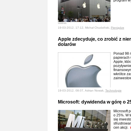
program w
InfoMofo
19-03-2012, 17:12, Michał Chudziński,
Pieniądze
Apple zdecyduje, co zrobić z nie
dolarów
Ponad 98 m
papierach 
Apple, któ
pozytywnie
finansowym
wkrótce zas
zainwesto
19-03-2012, 08:07, Adrian Nowak,
Technologie
Microsoft: dywidenda w górę o 
Microsoft 
o 25%. W t
się inwesto
sfrustrowa
cen akcji.