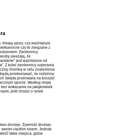
ora
, trwają spory, czy ważniejsze
wielkanocne czy te związane z
odzeniem. Zwolennicy
 wodą uważają, że
wstanie" jest ważniejsze od
a". Z kolei zwolennicy szperania
czną choinką w celu znalezienia
będą przekonywać, że rodzinna
ich święta przemawia na korzyść
ecznym sporze. Według mojej
y bez wskazania na jakąkolwiek
iami, jeśli chodzi o rynek
aliwo drożeje. Żywność drożeje.
nad swoim ciężkim losem. Jednak
eźć takie miejsca, gdzie