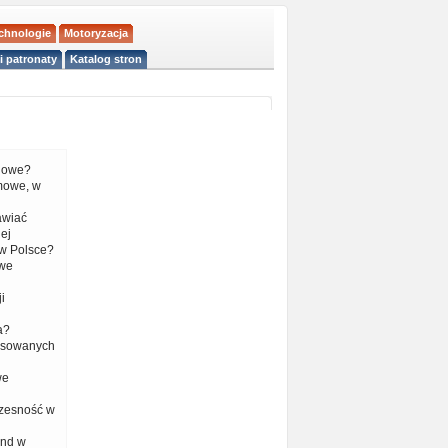
echnologie
Motoryzacja
i patronaty
Katalog stron
liowe?
mowe, w
tawiać
ej
w Polsce?
 we
i
a?
nsowanych
we
czesność w
end w