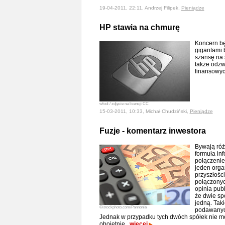
19-04-2011, 22:11, Andrzej Filipek,
Pieniądze
HP stawia na chmurę
Koncern bę
gigantami 
szansę na 
także odzw
finansowy
włodi / zdjęcie na licencji CC
15-03-2011, 10:33, Michał Chudziński,
Pieniądze
Fuzje - komentarz inwestora
Bywają róż
formuła inf
połączenie
jeden orga
przyszłośc
połączony
opinia pub
że dwie sp
jedną. Taki
©istockphoto.com/Pannonia
podawanych 
Jednak w przypadku tych dwóch spółek nie m
obojętnie.
więcej