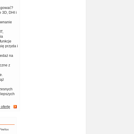
eagować?
 3D, DHI i
ównanie
T,
ia
funkcje
ię przyda i
zedaż na
czne z
e.
iąż
zesnych
jlepszych
 ofertę
Firefox