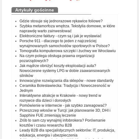
Artykuły gościnne
Gdzie stosuje się jednorazowe rękawice foliowe?
Szybka metamorfoza wnętrza. Tekstylia domowe, w które
naprawdę warto zainwestować
Elektroniczne faktury - czym są i jak je wystawiać
Porsche 911 - dlaczego to jeden z najcześciej
wynajmowanych samochodów sportowych w Polsce?
Tomografia komputerowa szczęki i żuchwy we Wrocławiu
Na czym polega obsługa prawna organizacji
pozarządowych?
Jak mądrze obniżyć koszty eksploatacji auta?
Nowoczesne systemy LPG w dobie zaawansowanych
silników
Innowacyjne rozwiązania dla sklepów - nowe standardy
Ceramika Bolesławiecka: Tradycja i Nowoczesność w
Jednym
Interaktywne atrakcje w Krakowie - nowy trend w
rozrywce dla dzieci i dorosłych
Pomówienie w internecie - jak szybko zareagować?
Przeszczep włosów w Turcji: jak planowanie 3D, DHI i
Sapphire FUE zmieniają leczenie
Zrób to sam czy wynajmij infobrokera? Porównanie
kosztów i czasu researchu B2B
Leady B2B dla specjalistycznych sektorów: IT, produkcja,
edukacja, energia i ubezpieczenia