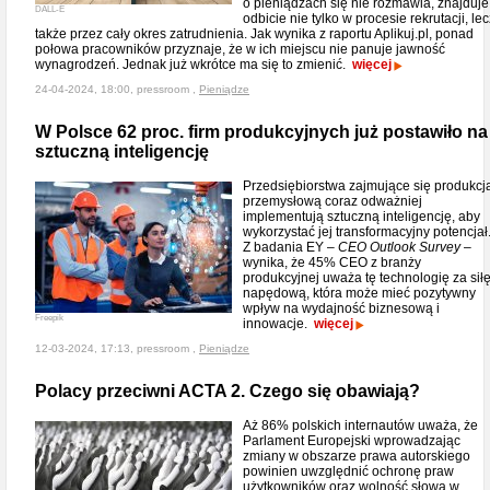
o pieniądzach się nie rozmawia, znajduje
DALL-E
odbicie nie tylko w procesie rekrutacji, lec
także przez cały okres zatrudnienia. Jak wynika z raportu Aplikuj.pl, ponad
połowa pracowników przyznaje, że w ich miejscu nie panuje jawność
wynagrodzeń. Jednak już wkrótce ma się to zmienić.
więcej
24-04-2024, 18:00, pressroom ,
Pieniądze
W Polsce 62 proc. firm produkcyjnych już postawiło na
sztuczną inteligencję
Przedsiębiorstwa zajmujące się produkcj
przemysłową coraz odważniej
implementują sztuczną inteligencję, aby
wykorzystać jej transformacyjny potencjał
Z badania EY –
CEO Outlook Survey
–
wynika, że 45% CEO z branży
produkcyjnej uważa tę technologię za sił
napędową, która może mieć pozytywny
wpływ na wydajność biznesową i
Freepik
innowacje.
więcej
12-03-2024, 17:13, pressroom ,
Pieniądze
Polacy przeciwni ACTA 2. Czego się obawiają?
Aż 86% polskich internautów uważa, że
Parlament Europejski wprowadzając
zmiany w obszarze prawa autorskiego
powinien uwzględnić ochronę praw
użytkowników oraz wolność słowa w