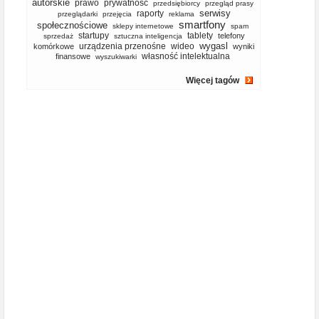
autorskie
prawo
prywatność
przedsiębiorcy
przegląd prasy
serwisy
raporty
przeglądarki
przejęcia
reklama
smartfony
społecznościowe
sklepy internetowe
spam
startupy
tablety
telefony
sprzedaż
sztuczna inteligencja
wygasl
urządzenia przenośne
wideo
komórkowe
wyniki
własność intelektualna
finansowe
wyszukiwarki
Więcej tagów