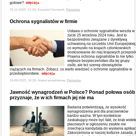
gotowe?
więcej
25-11-2025, 21:33, Krzysztof Gontarek,
Pieniądze
Ochrona sygnalistów w firmie
Ustawa o ochronie sygnalistów weszła w
życie 25 września 2024 roku. Jest to
bezpośrednio związane z dyrektywą
uchwaloną na szczeblu Unii Europejskiej
co wymusiło na krajach członkowskich
dostosowanie do niej krajowych przepisó
Prawna ochrona sygnalistów to nie tylko
większe bezpieczeństwo dla tej grupy
osób, ale też szereg obowiązków
ciążących na firmach. Zobacz, co warto wiedzieć o ochronie sygnalistów w
przedsiębiorstwie.
więcej
10-09-2025, 16:28, Artykuł poradnikowy,
Pieniądze
Jawność wynagrodzeń w Polsce? Ponad połowa osób
przyznaje, że w ich firmach jej nie ma
Badania potwierdzają, że wysokość
wynagrodzenia jest dla pracowników
bardzo ważna. W tym kontekście
zaskakujący może być fakt, że brak wideł
płacowych w ogłoszeniu zwykle nie
zniechęca kandydata do wysłania aplikacj
Zakorzeniona w naszej kulturze zasada, 