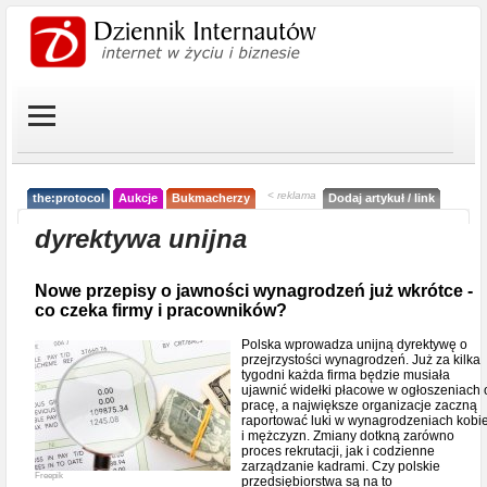
< reklama
the:protocol
Aukcje
Bukmacherzy
Dodaj artykuł / link
dyrektywa unijna
Nowe przepisy o jawności wynagrodzeń już wkrótce -
co czeka firmy i pracowników?
Polska wprowadza unijną dyrektywę o
przejrzystości wynagrodzeń. Już za kilka
tygodni każda firma będzie musiała
ujawnić widełki płacowe w ogłoszeniach 
pracę, a największe organizacje zaczną
raportować luki w wynagrodzeniach kobie
i mężczyzn. Zmiany dotkną zarówno
proces rekrutacji, jak i codzienne
zarządzanie kadrami. Czy polskie
Freepik
przedsiębiorstwa są na to