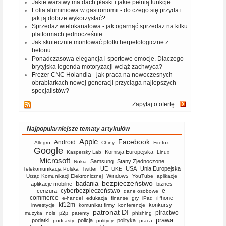
Jakie warstwy ma dach płaski i jakie pełnią funkcje
Folia aluminiowa w gastronomii - do czego się przyda i
jak ją dobrze wykorzystać?
Sprzedaż wielokanałowa - jak ogarnąć sprzedaż na kilku
platformach jednocześnie
Jak skutecznie montować płotki herpetologiczne z
betonu
Ponadczasowa elegancja i sportowe emocje. Dlaczego
brytyjska legenda motoryzacji wciąż zachwyca?
Frezer CNC Holandia - jak praca na nowoczesnych
obrabiarkach nowej generacji przyciąga najlepszych
specjalistów?
Zapytaj o ofertę
Najpopularniejsze tematy artykułów
Apple
Facebook
Android
Allegro
Chiny
Firefox
Google
Komisja Europejska
Kaspersky Lab
Linux
Microsoft
Samsung
Stany Zjednoczone
Nokia
UE
USA
Unia Europejska
Telekomunikacja Polska
Twitter
UKE
Windows
Urząd Komunikacji Elektronicznej
YouTube
aplikacje
bezpieczeństwo
badania
aplikacje mobilne
biznes
cyberbezpieczeństwo
e-
cenzura
dane osobowe
commerce
iPhone
e-handel
edukacja
finanse
gry
iPad
kf12m
konkursy
inwestycje
komunikat firmy
konferencje
patronat DI
piractwo
p2p
muzyka
nols
patenty
phishing
prawa
podatki
policja
polityka
podcasty
politycy
praca