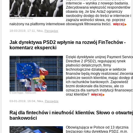
internecie – wynika z nowego badania.
Zdecydowana większość respondentów
obawia się, że tzw. Acta2 ograniczy
swobodny dostęp do treści w internecie i
Sarah Lötscher/Pixabay
zagraża wolności słowa, np. poprzez
nałożony na platformy internetowe obowiązek filtrowania treści.
więcej
18-03-2019, 17:11, Nika,
Pieniądze
Jak dyrektywa PSD2 wpłynie na rozwój FinTechów -
komentarz ekspercki
Dzięki dyrektywie unijnej Payment Servic
Directive 2 (PSD2), regulującej rynek
płatności detalicznych, firmy
technologiczne działające w sektorze
finansów będą mogły realizować zleceni
płatnicze swoich klientów, mając dostęp 
ich rachunków bankowych. Zapowiedź
brzmi doskonale dla biznesu, ale co
oznacza dla samych instytucji finansowy
© sven hoppe - fotolia.com
oraz klientów?
więcej
03-01-2019, 16:04, Nika,
Pieniądze
Raj dla fintechów i nieufność klientów. Słowo o otwarte
bankowości
Obowiązująca w Polsce od 13 stycznia
bieżącego roku dyrektywa PSD2, m.in.