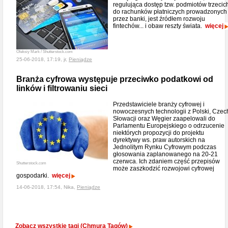
regulująca dostęp tzw. podmiotów trzecic
do rachunków płatniczych prowadzonych
przez banki, jest źródłem rozwoju
fintechów... i obaw reszty świata.
więcej
Oleksiy Mark / Shutterstock.com
25-06-2018, 17:19, jr,
Pieniądze
Branża cyfrowa występuje przeciwko podatkowi od
linków i filtrowaniu sieci
Przedstawiciele branży cyfrowej i
nowoczesnych technologii z Polski, Czec
Słowacji oraz Węgier zaapelowali do
Parlamentu Europejskiego o odrzucenie
niektórych propozycji do projektu
dyrektywy ws. praw autorskich na
Jednolitym Rynku Cyfrowym podczas
głosowania zaplanowanego na 20-21
czerwca. Ich zdaniem część przepisów
Shutterstock.com
może zaszkodzić rozwojowi cyfrowej
gospodarki.
więcej
14-06-2018, 17:54, Nika,
Pieniądze
Zobacz wszystkie tagi (Chmura Tagów)