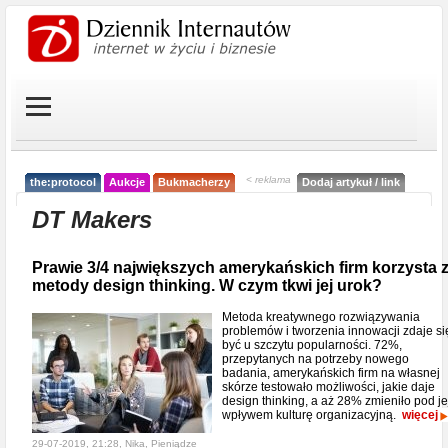
< reklama
the:protocol
Aukcje
Bukmacherzy
Dodaj artykuł / link
DT Makers
Prawie 3/4 największych amerykańskich firm korzysta 
metody design thinking. W czym tkwi jej urok?
Metoda kreatywnego rozwiązywania
problemów i tworzenia innowacji zdaje si
być u szczytu popularności. 72%,
przepytanych na potrzeby nowego
badania, amerykańskich firm na własnej
skórze testowało możliwości, jakie daje
design thinking, a aż 28% zmieniło pod je
wpływem kulturę organizacyjną.
więcej
29-07-2019, 21:28, Nika,
Pieniądze