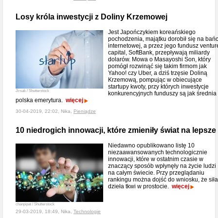
Losy króla inwestycji z Doliny Krzemowej
Jest Japończykiem koreańskiego
pochodzenia, majątku dorobił się na bań
internetowej, a przez jego fundusz ventur
capital, SoftBank, przepływają miliardy
dolarów. Mowa o Masayoshi Son, który
pomógł rozwinąć się takim firmom jak
Yahoo! czy Uber, a dziś trzęsie Doliną
Krzemową, pompując w obiecujące
startupy kwoty, przy których inwestycje
Jirsak / Shutterstock
konkurencyjnych funduszy są jak średnia
polska emerytura.
więcej
30-04-2019, 22:02, Nika,
Pieniądze
10 niedrogich innowacji, które zmieniły świat na lepsze
Niedawno opublikowano listę 10
niezaawansowanych technologicznie
innowacji, które w ostatnim czasie w
znaczący sposób wpłynęły na życie ludzi
na całym świecie. Przy przeglądaniu
rankingu można dojść do wniosku, że siła
dzieła tkwi w prostocie.
więcej
chanpipat / Shutterstock
29-03-2019, 18:49, Nika,
Technologie