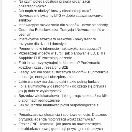
Na czym polega obsługa prawna organizacji
pozarządowych?
Jak mądrze obniżyć koszty eksploatacji auta?
Nowoczesne systemy LPG w dobie zaawansowanych
silników
Innowacyjne rozwiązania dla sklepów - nowe standardy
Ceramika Bolesławiecka: Tradycja i Nowoczesność w
Jednym
Interaktywne atrakcje w Krakowie - nowy trend w
rozrywce dla dzieci i dorosłych
Pomówienie w internecie - jak szybko zareagować?
Przeszczep włosów w Turcji: jak planowanie 3D, DHI i
Sapphire FUE zmieniają leczenie
Zrób to sam czy wynajmij infobrokera? Porównanie
kosztów i czasu researchu B2B
Leady B2B dla specjalistycznych sektorów: IT, produkcja,
edukacja, energia i ubezpieczenia
Jakie warstwy ma dach płaski i jakie pełnią funkcje
Folia aluminiowa w gastronomii - do czego się przyda i
jak ją dobrze wykorzystać?
Sprzedaż wielokanałowa - jak ogarnąć sprzedaż na kilku
platformach jednocześnie
Jak skutecznie montować płotki herpetologiczne z
betonu
Ponadczasowa elegancja i sportowe emocje. Dlaczego
brytyjska legenda motoryzacji wciąż zachwyca?
Frezer CNC Holandia - jak praca na nowoczesnych
obrabiarkach nowej generacji przyciąga najlepszych