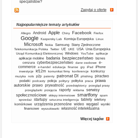
specjalistów?
Zapytaj o ofertę
Najpopularniejsze tematy artykułów
Apple
Facebook
Android
Allegro
Chiny
Firefox
Google
Komisja Europejska
Kaspersky Lab
Linux
Microsoft
Samsung
Stany Zjednoczone
Nokia
UE
USA
Unia Europejska
Telekomunikacja Polska
Twitter
UKE
Windows
Urząd Komunikacji Elektronicznej
YouTube
aplikacje
bezpieczeństwo
badania
aplikacje mobilne
biznes
cyberbezpieczeństwo
e-
cenzura
dane osobowe
commerce
iPhone
e-handel
edukacja
finanse
gry
iPad
kf12m
konkursy
inwestycje
komunikat firmy
konferencje
patronat DI
piractwo
p2p
muzyka
nols
patenty
phishing
prawa
podatki
policja
polityka
podcasty
politycy
praca
autorskie
prawo
prywatność
przedsiębiorcy
przegląd prasy
serwisy
raporty
przeglądarki
przejęcia
reklama
smartfony
społecznościowe
sklepy internetowe
spam
startupy
tablety
telefony
sprzedaż
sztuczna inteligencja
wygasl
urządzenia przenośne
wideo
komórkowe
wyniki
własność intelektualna
finansowe
wyszukiwarki
Więcej tagów