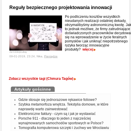
Reguły bezpiecznego projektowania innowacji
Po podliczeniu kosztów wszystkich
nieudanych realizacji ostatniej dekady,
otrzymalibyśmy astronomiczną kwotę. Ja
to jednak możliwe, że firmy zatrudniające
doświadczonych pracowników decydowa
się na wprowadzenie w życie feralnych
pomysłów i jak uniknąć niepotrzebnego
ryzyka tworząc innowacyjne
produkty?
więcej
Jarmoluk/pixabay
09-01-2019, 23:24, Nika,
Pieniądze
Zobacz wszystkie tagi (Chmura Tagów)
Artykuły gościnne
Gdzie stosuje się jednorazowe rękawice foliowe?
Szybka metamorfoza wnętrza. Tekstylia domowe, w które
naprawdę warto zainwestować
Elektroniczne faktury - czym są i jak je wystawiać
Porsche 911 - dlaczego to jeden z najcześciej
wynajmowanych samochodów sportowych w Polsce?
Tomografia komputerowa szczęki i żuchwy we Wrocławiu