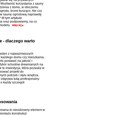
ojawia się na prywatnych
 Możliwość korzystania z sauny
zenia z domu, w otoczeniu
grodu, brzmi kusząco. Ale czy
a w saunę ogrodową naprawdę
? W tym artykule
nia oraz podpowiemy, na co
 modelu.
więcej
 - dlaczego warto
jeden z najważniejszych
 każdego domu czy mieszkania,
to postawić na jakość i
Wybór schodów drewnianych na
 to inwestycja, która pozwala w
osować projekt do
ych potrzeb i stylu wnętrza.
ę odgrywa tutaj profesjonalny
 o każdy szczegół
tosowania
rewna to nieodzowny element w
montażu konstrukcji