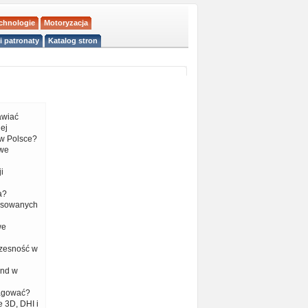
echnologie
Motoryzacja
i patronaty
Katalog stron
tawiać
ej
w Polsce?
 we
i
a?
nsowanych
we
czesność w
end w
eagować?
 3D, DHI i