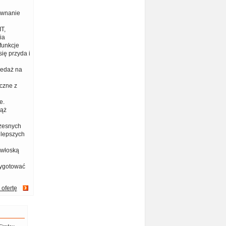
ównanie
T,
ia
funkcje
ię przyda i
zedaż na
czne z
e.
iąż
zesnych
jlepszych
 włoską
zygotować
 ofertę