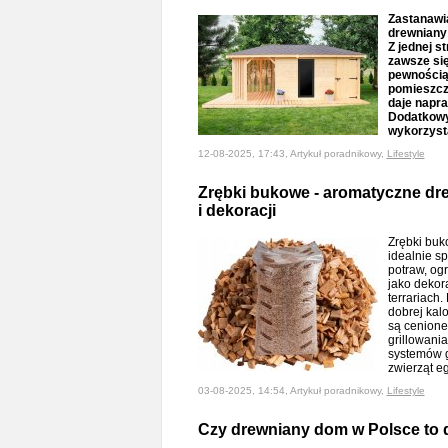
Zastanawi
drewniany 
Z jednej s
zawsze si
pewnością 
pomieszcze
daje napra
Dodatkowy
wykorzysta
12-08-2025, 17:43, Artykuł poradnikowy,
Lifestyle
Zrębki bukowe - aromatyczne dre
i dekoracji
Zrębki buk
idealnie s
potraw, og
jako dekor
terrariach
dobrej kalo
są cenion
grillowani
systemów 
zwierząt e
03-08-2025, 14:54, Artykuł poradnikowy,
Lifestyle
Czy drewniany dom w Polsce to 