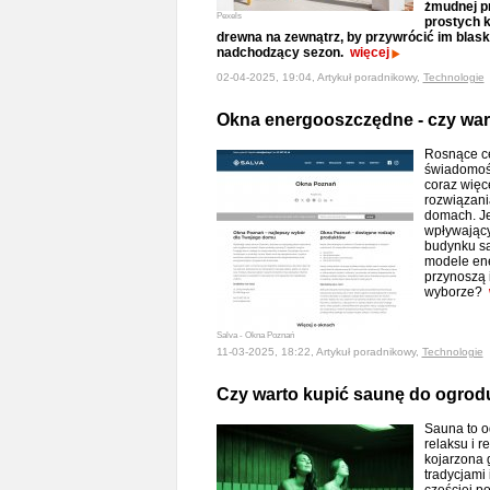
żmudnej pr
Pexels
prostych k
drewna na zewnątrz, by przywrócić im blask
nadchodzący sezon.
więcej
02-04-2025, 19:04, Artykuł poradnikowy,
Technologie
Okna energooszczędne - czy war
Rosnące ce
świadomość
coraz więc
rozwiązani
domach. J
wpływający
budynku są
modele ene
przynoszą 
wyborze?
Salva - Okna Poznań
11-03-2025, 18:22, Artykuł poradnikowy,
Technologie
Czy warto kupić saunę do ogrod
Sauna to o
relaksu i 
kojarzona 
tradycjami