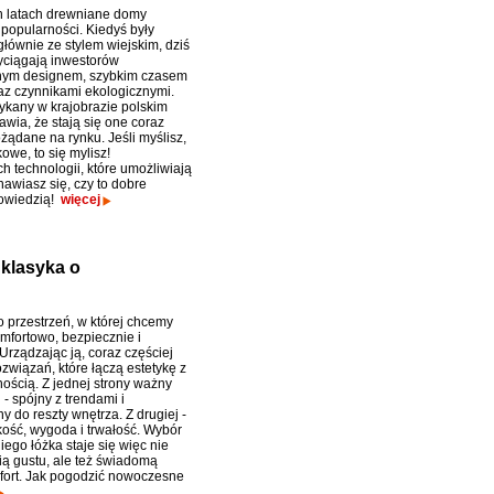
h latach drewniane domy
 popularności. Kiedyś były
głównie ze stylem wiejskim, dziś
yciągają inwestorów
ym designem, szybkim czasem
z czynnikami ekologicznymi.
tykany w krajobrazie polskim
wia, że stają się one coraz
żądane na rynku. Jeśli myślisz,
owe, to się mylisz!
h technologii, które umożliwiają
wiasz się, czy to dobre
powiedzią!
więcej
 klasyka o
o przestrzeń, w której chcemy
omfortowo, bezpiecznie i
Urządzając ją, coraz częściej
związań, które łączą estetykę z
nością. Z jednej strony ważny
 - spójny z trendami i
 do reszty wnętrza. Z drugiej -
akość, wygoda i trwałość. Wybór
ego łóżka staje się więc nie
ią gustu, ale też świadomą
fort. Jak pogodzić nowoczesne