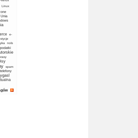
Firefox
Linux
zone
Unia
ndows
ia
erce
e-
stycje
yka
nols
podatki
utorskie
prasy
isy
ny
spam
telefony
ygasl
ktualna
agów