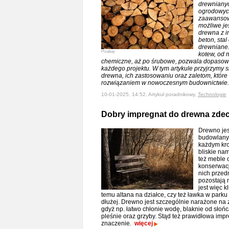
drewnianyc
ogrodowych,
zaawansowa
możliwe jes
drewna z in
beton, stal
drewniane
Pixabay
kotew, od 
chemiczne, aż po śrubowe, pozwala dopasowa
każdego projektu. W tym artykule przyjrzymy s
drewna, ich zastosowaniu oraz zaletom, które
rozwiązaniem w nowoczesnym budownictwie.
10-01-2025, 14:52, Artykuł poradnikowy,
Technologie
Dobry impregnat do drewna zde
Drewno jes
budowlanym
każdym kro
bliskie na
też meble
konserwac
nich przed
pozostają 
jest więc 
temu altana na działce, czy też ławka w park
dłużej. Drewno jest szczególnie narażone na
gdyż np. łatwo chłonie wodę, blaknie od słoń
pleśnie oraz grzyby. Stąd też prawidłowa imp
znaczenie.
więcej