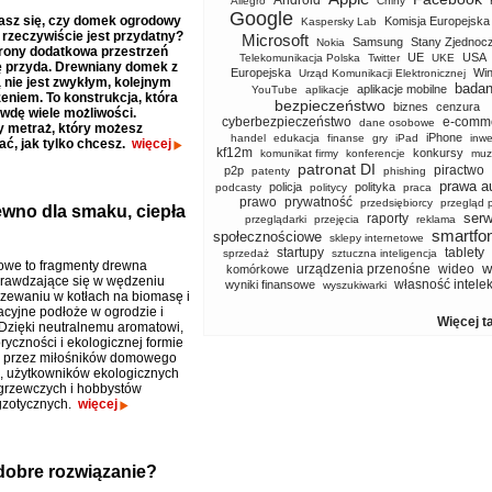
Android
Allegro
Chiny
Google
asz się, czy domek ogrodowy
Komisja Europejska
Kaspersky Lab
rzeczywiście jest przydatny?
Microsoft
Samsung
Stany Zjednoc
Nokia
trony dodatkowa przestrzeń
UE
USA
Telekomunikacja Polska
Twitter
UKE
ę przyda. Drewniany domek z
Europejska
Wi
Urząd Komunikacji Elektronicznej
nie jest zwykłym, kolejnym
badan
aplikacje mobilne
YouTube
aplikacje
niem. To konstrukcja, która
bezpieczeństwo
biznes
cenzura
wdę wiele możliwości.
cyberbezpieczeństwo
e-comm
dane osobowe
 metraż, który możesz
iPhone
handel
edukacja
finanse
gry
iPad
inwe
ć, jak tylko chcesz.
więcej
kf12m
konkursy
komunikat firmy
konferencje
muz
patronat DI
piractwo
p2p
patenty
phishing
prawa a
policja
polityka
podcasty
politycy
praca
prawo
prywatność
przedsiębiorcy
przegląd 
wno dla smaku, ciepła
serw
raporty
przeglądarki
przejęcia
reklama
smartfo
społecznościowe
sklepy internetowe
startupy
tablety
sprzedaż
sztuczna inteligencja
owe to fragmenty drewna
w
urządzenia przenośne
wideo
komórkowe
prawdzające się w wędzeniu
własność intele
wyniki finansowe
wyszukiwarki
rzewaniu w kotłach na biomasę i
acyjne podłoże w ogrodzie i
Więcej t
. Dzięki neutralnemu aromatowi,
ryczności i ekologicznej formie
e przez miłośników domowego
a, użytkowników ekologicznych
grzewczych i hobbystów
gzotycznych.
więcej
dobre rozwiązanie?