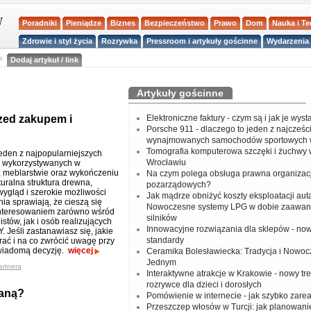
Poradniki
Pieniądze
Biznes
Bezpieczeństwo
Prawo
Dom
Nauka i T
Zdrowie i styl życia
Rozrywka
Pressroom i artykuły gościnne
Wydarzenia 
a
Dodaj artykuł / link
Artykuły gościnne
rzed zakupem i
Elektroniczne faktury - czym są i jak je wys
Porsche 911 - dlaczego to jeden z najcześci
wynajmowanych samochodów sportowych 
Tomografia komputerowa szczęki i żuchwy
jeden z najpopularniejszych
Wrocławiu
w wykorzystywanych w
e, meblarstwie oraz wykończeniu
Na czym polega obsługa prawna organizacj
turalna struktura drewna,
pozarządowych?
wygląd i szerokie możliwości
Jak mądrze obniżyć koszty eksploatacji aut
ia sprawiają, że cieszą się
Nowoczesne systemy LPG w dobie zaawa
nteresowaniem zarówno wśród
silników
istów, jak i osób realizujących
Innowacyjne rozwiązania dla sklepów - no
Y. Jeśli zastanawiasz się, jakie
standardy
rać i na co zwrócić uwagę przy
świadomą decyzję.
więcej
Ceramika Bolesławiecka: Tradycja i Nowo
Jednym
artnera
Interaktywne atrakcje w Krakowie - nowy tr
rozrywce dla dzieci i dorosłych
waną?
Pomówienie w internecie - jak szybko zar
Przeszczep włosów w Turcji: jak planowanie