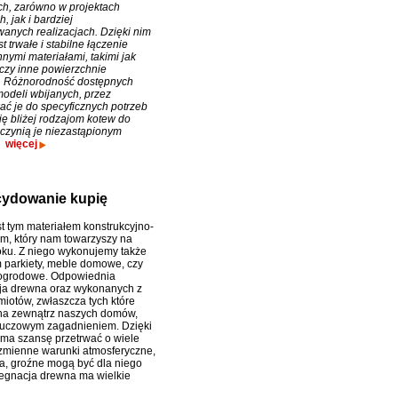
h, zarówno w projektach
 jak i bardziej
nych realizacjach. Dzięki nim
t trwałe i stabilne łączenie
nymi materiałami, takimi jak
 czy inne powierzchnie
. Różnorodność dostępnych
modeli wbijanych, przez
ć je do specyficznych potrzeb
ię bliżej rodzajom kotew do
 czynią je niezastąpionym
więcej
cydowanie kupię
t tym materiałem konstrukcyjno-
, który nam towarzyszy na
ku. Z niego wykonujemy także
m parkiety, meble domowe, czy
 ogrodowe. Odpowiednia
ja drewna oraz wykonanych z
miotów, zwłaszcza tych które
na zewnątrz naszych domów,
kluczowym zagadnieniem. Dzięki
u ma szansę przetrwać o wiele
 zmienne warunki atmosferyczne,
ca, groźne mogą być dla niego
regnacja drewna ma wielkie