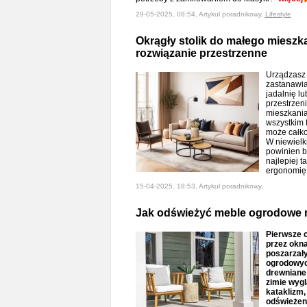
29-05-2025, 08:54, Artykuł poradnikowy,
Lifestyle
Okrągły stolik do małego mieszka
rozwiązanie przestrzenne
Urządzasz 
zastanawia
jadalnię l
przestrzen
mieszkania
wszystkim 
może całko
W niewielk
powinien b
najlepiej t
ergonomię
15-04-2025, 18:53, Artykuł poradnikowy,
Jak odświeżyć meble ogrodowe 
Pierwsze c
przez okn
poszarzał
ogrodowyc
drewniane 
zimie wygl
kataklizm,
odświeżeni