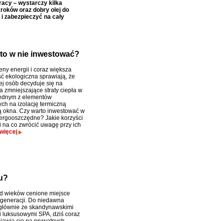
acy – wystarczy kilka
roków oraz dobry olej do
 i zabezpieczyć na cały
to w nie inwestować?
ny energii i coraz większa
 ekologiczna sprawiają, że
ej osób decyduje się na
a zmniejszające straty ciepła w
ednym z elementów
ch na izolację termiczną
 okna. Czy warto inwestować w
rgooszczędne? Jakie korzyści
i na co zwrócić uwagę przy ich
więcej
u?
d wieków cenione miejsce
regeneracji. Do niedawna
głównie ze skandynawskimi
 i luksusowymi SPA, dziś coraz