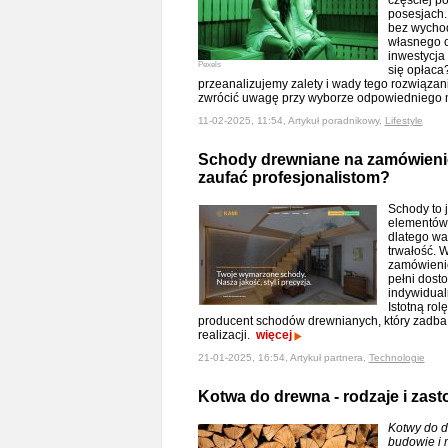
częściej p
posesjach.
bez wychod
własnego o
inwestycj
Pexels
się opłaca
przeanalizujemy zalety i wady tego rozwiąza
zwrócić uwagę przy wyborze odpowiedniego
11-02-2025, 11:54, Artykuł poradnikowy,
Lifestyle
Schody drewniane na zamówienie
zaufać profesjonalistom?
Schody to 
elementów
dlatego war
trwałość. 
zamówienie
pełni dost
indywidualn
Istotną rol
producent schodów drewnianych, który zadba
realizacji.
więcej
21-01-2025, 16:54, Artykuł partnera,
Technologie
Kotwa do drewna - rodzaje i zas
Kotwy do d
budowie i 