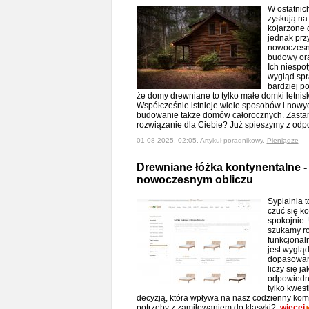
W ostatnic
zyskują na
kojarzone 
jednak prz
nowoczesn
budowy ora
Ich niespo
wygląd spra
bardziej po
że domy drewniane to tylko małe domki letnisk
Współcześnie istnieje wiele sposobów i nowyc
budowanie także domów całorocznych. Zastana
rozwiązanie dla Ciebie? Już spieszymy z od
01-08-2025, 02:05, Artykuł poradnikowy,
Pieniądze
Drewniane łóżka kontynentalne -
nowoczesnym obliczu
Sypialnia t
czuć się k
spokojnie. 
szukamy ro
funkcjonal
jest wygląd
dopasowany
liczy się j
odpowiedni
tylko kwest
decyzją, która wpływa na nasz codzienny kom
potrzeby z zamiłowaniem do klasyki?
więcej