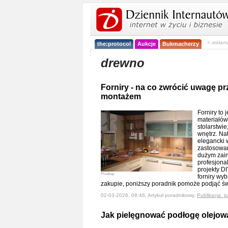
< reklam
the:protocol
Aukcje
Bukmacherzy
drewno
Forniry - na co zwrócić uwagę p
montażem
Forniry to 
materiałó
stolarstwi
wnętrz. Na
elegancki 
zastosowan
dużym zai
profesjonal
projekty DI
Pixabay
forniry wyb
zakupie, poniższy poradnik pomoże podjąć 
02-03-2026, 08:46, Artykuł poradnikowy,
Publikacja_p
Jak pielęgnować podłogę olejo