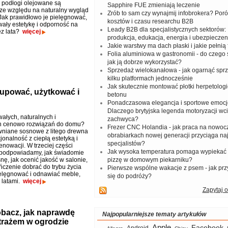
podłogi olejowane są
Sapphire FUE zmieniają leczenie
ze względu na naturalny wygląd
Zrób to sam czy wynajmij infobrokera? Por
 Jak prawidłowo je pielęgnować,
kosztów i czasu researchu B2B
ały estetykę i odporność na
Leady B2B dla specjalistycznych sektorów: I
ez lata?
więcej
produkcja, edukacja, energia i ubezpieczen
Jakie warstwy ma dach płaski i jakie pełnią 
Folia aluminiowa w gastronomii - do czego s
jak ją dobrze wykorzystać?
Sprzedaż wielokanałowa - jak ogarnąć spr
kilku platformach jednocześnie
Jak skutecznie montować płotki herpetologi
kupować, użytkować i
betonu
Ponadczasowa elegancja i sportowe emocj
Dlaczego brytyjska legenda motoryzacji wc
ałych, naturalnych i
zachwyca?
h cenowo rozwiązań do domu?
Frezer CNC Holandia - jak praca na nowoc
niane sosnowe z litego drewna
obrabiarkach nowej generacji przyciąga na
jonalność z ciepłą estetyką i
specjalistów?
enowacji. W trzeciej części
Jak wysoka temperatura pomaga wypiekać
 podpowiadamy, jak świadomie
nę, jak ocenić jakość w salonie,
pizzę w domowym piekarniku?
ńczenie dobrać do trybu życia
Pierwsze wspólne wakacje z psem - jak pr
ielęgnować i odnawiać meble,
się do podróży?
y latami.
więcej
Zapytaj o
acz, jak naprawdę
Najpopularniejsze tematy artykułów
trażem w ogrodzie
Apple
Facebook