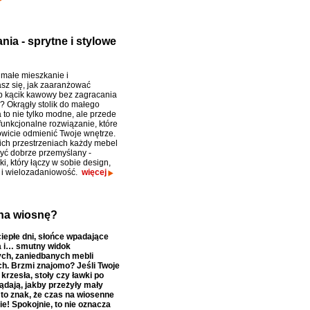
nia - sprytne i stylowe
małe mieszkanie i
sz się, jak zaaranżować
ub kącik kawowy bez zagracania
i? Okrągły stolik do małego
 to nie tylko modne, ale przede
funkcjonalne rozwiązanie, które
wicie odmienić Twoje wnętrze.
ich przestrzeniach każdy mebel
yć dobrze przemyślany -
aki, który łączy w sobie design,
 i wielozadaniowość.
więcej
na wiosnę?
iepłe dni, słońce wpadające
a i… smutny widok
ych, zaniedbanych mebli
h. Brzmi znajomo? Jeśli Twoje
krzesła, stoły czy ławki po
ądają, jakby przeżyły mały
 to znak, że czas na wiosenne
e! Spokojnie, to nie oznacza