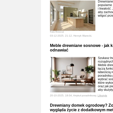
Drewniane 
popularne 
i trwałość.
aby zachow
wilgoć prz
Rubio Monocoat
03-12-2025, 21:12, Henryk Warecki,
Meble drewniane sosnowe - jak 
odnawiać
Szukasz trw
rozsądnyc
Meble drew
łączą funkc
łatwością r
poradnika
wybrać sos
które wyko
oraz jak p
aby służył
20-10-2025, 18:04, Artykuł poradnikowy,
Lifestyle
Drewniany domek ogrodowy? Zob
wygląda życie z dodatkowym me