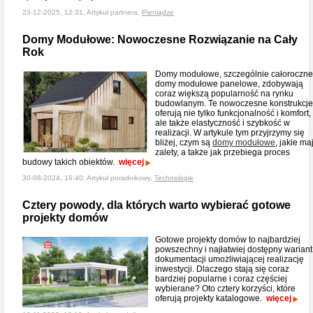
23-12-2025, 12:31, Artykuł partnera,
Pieniądze
Domy Modułowe: Nowoczesne Rozwiązanie na Cały
Rok
Domy modułowe, szczególnie całoroczne
domy modułowe panelowe, zdobywają
coraz większą popularność na rynku
budowlanym. Te nowoczesne konstrukcje
oferują nie tylko funkcjonalność i komfort,
ale także elastyczność i szybkość w
realizacji. W artykule tym przyjrzymy się
bliżej, czym są
domy modułowe
, jakie ma
zalety, a także jak przebiega proces
budowy takich obiektów.
więcej
30-08-2024, 16:40, Artykuł poradnikowy,
Technologie
Cztery powody, dla których warto wybierać gotowe
projekty domów
Gotowe projekty domów to najbardziej
powszechny i najłatwiej dostępny wariant
dokumentacji umożliwiającej realizację
inwestycji. Dlaczego stają się coraz
bardziej popularne i coraz częściej
wybierane? Oto cztery korzyści, które
oferują projekty katalogowe.
więcej