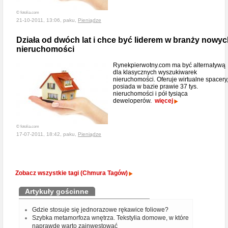
© fotolia.com
21-10-2011, 13:06, paku,
Pieniądze
Działa od dwóch lat i chce być liderem w branży nowy
nieruchomości
Rynekpierwotny.com ma być alternatywą
dla klasycznych wyszukiwarek
nieruchomości. Oferuje wirtualne spacery
posiada w bazie prawie 37 tys.
nieruchomości i pół tysiąca
deweloperów.
więcej
© fotolia.com
17-07-2011, 18:42, paku,
Pieniądze
Zobacz wszystkie tagi (Chmura Tagów)
Artykuły gościnne
Gdzie stosuje się jednorazowe rękawice foliowe?
Szybka metamorfoza wnętrza. Tekstylia domowe, w które
naprawdę warto zainwestować