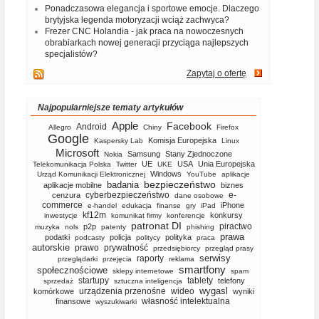
Ponadczasowa elegancja i sportowe emocje. Dlaczego
brytyjska legenda motoryzacji wciąż zachwyca?
Frezer CNC Holandia - jak praca na nowoczesnych
obrabiarkach nowej generacji przyciąga najlepszych
specjalistów?
Zapytaj o ofertę
Najpopularniejsze tematy artykułów
Apple
Facebook
Android
Allegro
Chiny
Firefox
Google
Komisja Europejska
Kaspersky Lab
Linux
Microsoft
Samsung
Stany Zjednoczone
Nokia
UE
USA
Unia Europejska
Telekomunikacja Polska
Twitter
UKE
Windows
Urząd Komunikacji Elektronicznej
YouTube
aplikacje
bezpieczeństwo
badania
aplikacje mobilne
biznes
cyberbezpieczeństwo
e-
cenzura
dane osobowe
commerce
iPhone
e-handel
edukacja
finanse
gry
iPad
kf12m
konkursy
inwestycje
komunikat firmy
konferencje
patronat DI
piractwo
p2p
muzyka
nols
patenty
phishing
prawa
podatki
policja
polityka
podcasty
politycy
praca
autorskie
prawo
prywatność
przedsiębiorcy
przegląd prasy
serwisy
raporty
przeglądarki
przejęcia
reklama
smartfony
społecznościowe
sklepy internetowe
spam
startupy
tablety
telefony
sprzedaż
sztuczna inteligencja
wygasl
urządzenia przenośne
wideo
komórkowe
wyniki
własność intelektualna
finansowe
wyszukiwarki