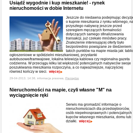
Usiądź wygodnie i kup mieszkanie! - rynek
nieruchomości w dobie Internetu
Jeszcze do niedawna podejmując decyzj
o kupnie mieszkania z rynku wtórnego, n
przyszłego nabywcę jeszcze przed
szeregiem męczących formalności
dotyczących samego sfinalizowania
transakcji, już czekało mnóstwo pracy.
Znalezienie interesującej oferty było
bezpośrednio powiązane ze śledzeniem
takich punktów na mapie miasta jak: tabli
ogłoszeniowe w spółdzielni mieszkaniowej, przystanki
autobusowe/tramwajowe, lokalna telewizja kablowa czy regionalna gazeta
codzienna. W przeciągu kilku lat większość potencjalnych nabywców swoje
poszukiwania mieszkania rozpoczyna, a co najważniejsze, najczęściej
również kończy w sieci.
więcej
29-04-2013, 14:36, informacja prasowa,
Pieniądze
Nieruchomości na mapie, czyli własne "M" na
wyciągnięcie ręki
Serwis ma gromadzić informacje o
nieruchomościach dla przedsiębiorców,
osób niepełnosprawnych i potencjalnych
kupców własnego mieszkania, domu lub
działki.
więcej