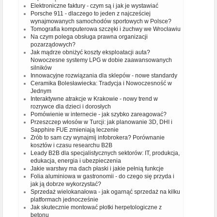
Elektroniczne faktury - czym są i jak je wystawiać
Porsche 911 - dlaczego to jeden z najcześciej
wynajmowanych samochodów sportowych w Polsce?
Tomografia komputerowa szczęki i żuchwy we Wrocławiu
Na czym polega obsługa prawna organizacji
pozarządowych?
Jak mądrze obniżyć koszty eksploatacji auta?
Nowoczesne systemy LPG w dobie zaawansowanych
silników
Innowacyjne rozwiązania dla sklepów - nowe standardy
Ceramika Bolesławiecka: Tradycja i Nowoczesność w
Jednym
Interaktywne atrakcje w Krakowie - nowy trend w
rozrywce dla dzieci i dorosłych
Pomówienie w internecie - jak szybko zareagować?
Przeszczep włosów w Turcji: jak planowanie 3D, DHI i
Sapphire FUE zmieniają leczenie
Zrób to sam czy wynajmij infobrokera? Porównanie
kosztów i czasu researchu B2B
Leady B2B dla specjalistycznych sektorów: IT, produkcja,
edukacja, energia i ubezpieczenia
Jakie warstwy ma dach płaski i jakie pełnią funkcje
Folia aluminiowa w gastronomii - do czego się przyda i
jak ją dobrze wykorzystać?
Sprzedaż wielokanałowa - jak ogarnąć sprzedaż na kilku
platformach jednocześnie
Jak skutecznie montować płotki herpetologiczne z
betonu