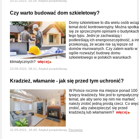
10-11-2023, 16:18, Artykuł poradnikowy,
Czy warto budować dom szkieletowy?
Domy szkieletowe to dla wielu osób wcią
temat dość kontrowersyjny. Można spotka
się ze sprzecznymi opiniami o budynkach
tego typu. Jedni je zachwalają i
podkreślają ich energooszczędność, a in
przekonują, że wcale nie są lepsze od
domów murowanych. Czy zatem warto w
ogóle rozważyć budowę domu
szkieletowego w polskich warunkach
klimatycznych?
więcej
23-09-2022, 08:21, Artykuł poradnikowy,
Kradzież, włamanie - jak się przed tym uchronić?
W Polsce rocznie ma miejsce ponad 100
tysięcy kradzieży. Nie jest to sympatyczny
temat, ale aby serio się nim nie martwić
należy zrobić jedną prostą rzecz. Co więc
zrobić, aby zabezpieczyć się przed
kradzieżą lub włamaniem?
więcej
31-05-2021, 16:40, Artykuł poradnikowy,
Pieniądze