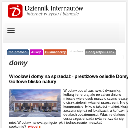
< reklama
the:protocol
Aukcje
Bukmacherzy
Dodaj artykuł / link
domy
Wrocław i domy na sprzedaż - prestiżowe osiedle Dom
Golfowe blisko natury
Wrocław potrafi zachwycić dynamiką,
kulturą i energią, ale po całym dniu w
mieście wiele osób marzy o czymś jeszcz
o ciszy, zieleni i własnej przestrzeni. Nie 
kompromisie, tylko o jakości – takiej, któr
zaczyna się już od lokalizacji, a kończy n
detalach codzienności. Właśnie dlatego
coraz częściej pada pytanie: czy da się
mieć Wrocław na wyciągnięcie ręki i jednocześnie mieszkać
spokojnie?
więcej