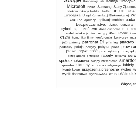
Google
Komisja Europejska
Kaspersky Lab
Microsoft
Samsung
Stany Zjednoc
Nokia
UE
USA
Telekomunikacja Polska
Twitter
UKE
Europejska
Wi
Urząd Komunikacji Elektronicznej
badan
aplikacje mobilne
YouTube
aplikacje
bezpieczeństwo
biznes
cenzura
cyberbezpieczeństwo
e-comm
dane osobowe
iPhone
handel
edukacja
finanse
gry
iPad
inwe
kf12m
konkursy
komunikat firmy
konferencje
muz
patronat DI
piractwo
p2p
patenty
phishing
prawa a
policja
polityka
podcasty
politycy
praca
prawo
prywatność
przedsiębiorcy
przegląd 
serw
raporty
przeglądarki
przejęcia
reklama
smartfo
społecznościowe
sklepy internetowe
startupy
tablety
sprzedaż
sztuczna inteligencja
w
urządzenia przenośne
wideo
komórkowe
własność intele
wyniki finansowe
wyszukiwarki
Więcej t