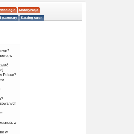
echnologie
Motoryzacja
i patronaty
Katalog stron
liowe?
mowe, w
tawiać
ej
w Polsce?
 we
i
a?
nsowanych
we
czesność w
end w