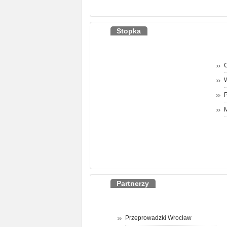
Stopka
O
P
M
Partnerzy
Przeprowadzki Wrocław