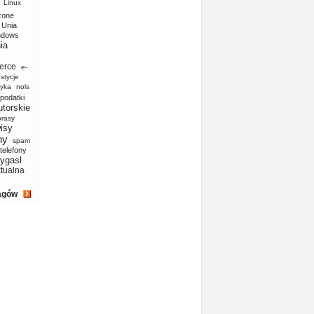
Linux
zone
Unia
ndows
ia
erce
e-
stycje
yka
nols
podatki
utorskie
prasy
isy
ny
spam
telefony
ygasl
ktualna
agów