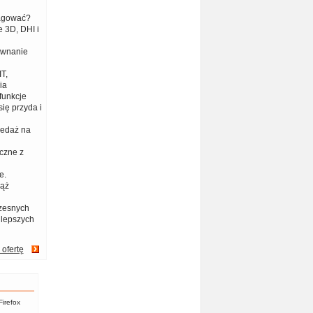
eagować?
 3D, DHI i
ównanie
T,
ia
funkcje
ię przyda i
zedaż na
czne z
e.
iąż
zesnych
jlepszych
 ofertę
Firefox