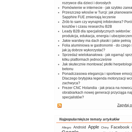
rozrywce dla dzieci i dorosłych
Pomówienie w internecie - jak szybko zar
Przeszczep włosów w Turcji: jak planowanie
Sapphire FUE zmieniają leczenie
Zrób to sam czy wynajmij infobrokera? Por
kosztów i czasu researchu B2B
Leady B2B dla specjalistycznych sektorów: I
produkcja, edukacja, energia i ubezpieczen
Jakie warstwy ma dach płaski i jakie pełnią 
Folia aluminiowa w gastronomii - do czego s
jak ją dobrze wykorzystać?
Sprzedaż wielokanałowa - jak ogarnąć spr
kilku platformach jednocześnie
Jak skutecznie montować płotki herpetologi
betonu
Ponadczasowa elegancja i sportowe emocj
Dlaczego brytyjska legenda motoryzacji wc
zachwyca?
Frezer CNC Holandia - jak praca na nowoc
obrabiarkach nowej generacji przyciąga na
specjalistów?
Zapytaj o
Najpopularniejsze tematy artykułów
Apple
Facebook
Android
Allegro
Chiny