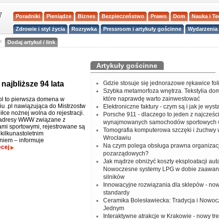
Poradniki
Pieniądze
Biznes
Bezpieczeństwo
Prawo
Dom
Nauka i T
Zdrowie i styl życia
Rozrywka
Pressroom i artykuły gościnne
Wydarzenia 
a
Dodaj artykuł / link
Artykuły gościnne
ajbliższe 94 lata
Gdzie stosuje się jednorazowe rękawice fo
Szybka metamorfoza wnętrza. Tekstylia do
które naprawdę warto zainwestować
l to pierwsza domena w
iu .pl nawiązująca do Mistrzostw
Elektroniczne faktury - czym są i jak je wys
łce nożnej wolna do rejestracji.
Porsche 911 - dlaczego to jeden z najcześci
 adresy WWW związane z
wynajmowanych samochodów sportowych 
mi sportowymi, rejestrowane są
Tomografia komputerowa szczęki i żuchwy
b kilkunastoletnim
Wrocławiu
iem – informuje
Na czym polega obsługa prawna organizacj
ęcej
pozarządowych?
Jak mądrze obniżyć koszty eksploatacji aut
Nowoczesne systemy LPG w dobie zaawa
silników
Innowacyjne rozwiązania dla sklepów - no
standardy
Ceramika Bolesławiecka: Tradycja i Nowo
Jednym
Interaktywne atrakcje w Krakowie - nowy tr