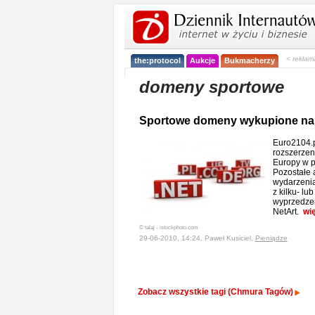
< reklam
the:protocol
Aukcje
Bukmacherzy
domeny sportowe
Sportowe domeny wykupione na n
Euro2104.p
rozszerzen
Europy w pi
Pozostałe
wydarzenia
z kilku- lu
wyprzedzen
NetArt.
wi
© talaj - istockphoto.com
29-06-2010, 14:24, Paweł Kusiciel,
Pieniądze
Zobacz wszystkie tagi (Chmura Tagów)