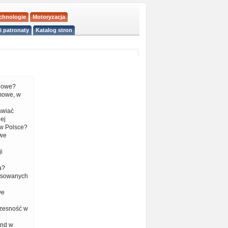
echnologie
Motoryzacja
i patronaty
Katalog stron
liowe?
mowe, w
tawiać
ej
w Polsce?
 we
i
a?
nsowanych
we
czesność w
end w