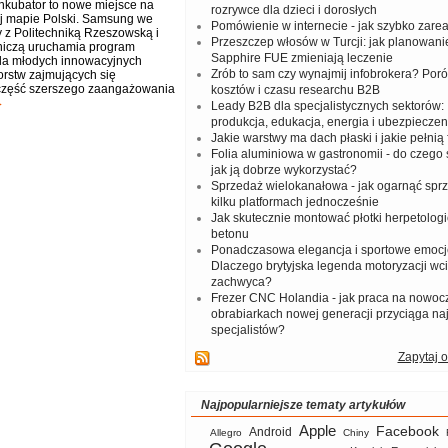
kubator to nowe miejsce na
rozrywce dla dzieci i dorosłych
j mapie Polski. Samsung we
Pomówienie w internecie - jak szybko zar
 z Politechniką Rzeszowską i
Przeszczep włosów w Turcji: jak planowanie
niczą uruchamia program
Sapphire FUE zmieniają leczenie
la młodych innowacyjnych
Zrób to sam czy wynajmij infobrokera? Por
orstw zajmujących się
 część szerszego zaangażowania
kosztów i czasu researchu B2B
Leady B2B dla specjalistycznych sektorów: I
produkcja, edukacja, energia i ubezpieczen
Jakie warstwy ma dach płaski i jakie pełnią 
Folia aluminiowa w gastronomii - do czego s
jak ją dobrze wykorzystać?
Sprzedaż wielokanałowa - jak ogarnąć spr
kilku platformach jednocześnie
Jak skutecznie montować płotki herpetologi
betonu
Ponadczasowa elegancja i sportowe emocj
Dlaczego brytyjska legenda motoryzacji wc
zachwyca?
Frezer CNC Holandia - jak praca na nowoc
obrabiarkach nowej generacji przyciąga na
specjalistów?
Zapytaj o
Najpopularniejsze tematy artykułów
Apple
Facebook
Android
Allegro
Chiny