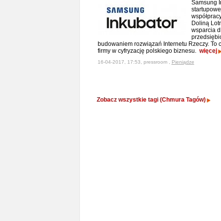
Samsung In
startupowe
współpracy
Doliną Lot
wsparcia d
przedsiębi
budowaniem rozwiązań Internetu Rzeczy. To
firmy w cyfryzację polskiego biznesu.
więcej
16-04-2017, 17:53, pressroom ,
Pieniądze
Zobacz wszystkie tagi (Chmura Tagów)