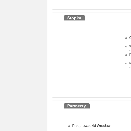
Stopka
O
P
M
Partnerzy
Przeprowadzki Wrocław