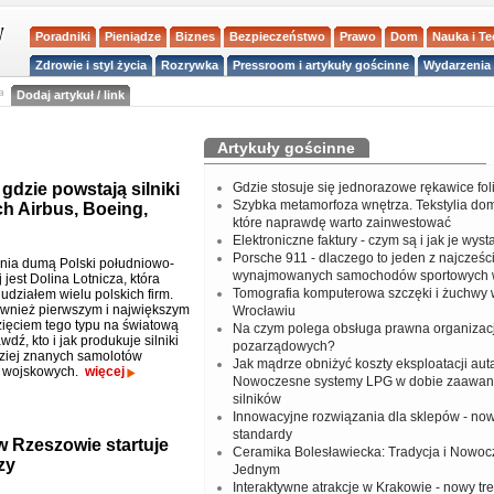
Poradniki
Pieniądze
Biznes
Bezpieczeństwo
Prawo
Dom
Nauka i T
Zdrowie i styl życia
Rozrywka
Pressroom i artykuły gościnne
Wydarzenia 
a
Dodaj artykuł / link
Artykuły gościnne
 gdzie powstają silniki
Gdzie stosuje się jednorazowe rękawice fo
Szybka metamorfoza wnętrza. Tekstylia do
h Airbus, Boeing,
które naprawdę warto zainwestować
Elektroniczne faktury - czym są i jak je wys
Porsche 911 - dlaczego to jeden z najcześci
nia dumą Polski południowo-
wynajmowanych samochodów sportowych 
jest Dolina Lotnicza, która
Tomografia komputerowa szczęki i żuchwy
udziałem wielu polskich firm.
ównież pierwszym i największym
Wrocławiu
ięciem tego typu na światową
Na czym polega obsługa prawna organizacj
wdź, kto i jak produkuje silniki
pozarządowych?
ziej znanych samolotów
Jak mądrze obniżyć koszty eksploatacji aut
i wojskowych.
więcej
Nowoczesne systemy LPG w dobie zaawa
silników
Innowacyjne rozwiązania dla sklepów - no
standardy
w Rzeszowie startuje
Ceramika Bolesławiecka: Tradycja i Nowo
zy
Jednym
Interaktywne atrakcje w Krakowie - nowy tr