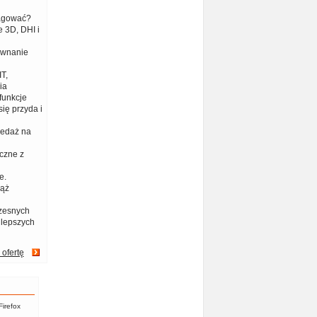
eagować?
 3D, DHI i
ównanie
T,
ia
funkcje
ię przyda i
zedaż na
czne z
e.
iąż
zesnych
jlepszych
 ofertę
Firefox