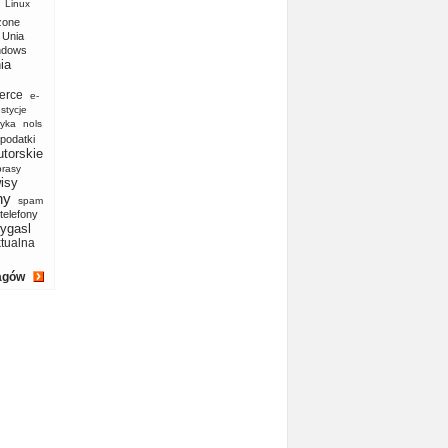
Linux
zone
Unia
ndows
ia
erce
e-
stycje
yka
nols
podatki
utorskie
prasy
isy
ny
spam
telefony
ygasl
ktualna
agów