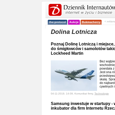
< reklam
the:protocol
Aukcje
Bukmacherzy
Dolina Lotnicza
Poznaj Dolinę Lotniczą i miejsce,
do śmigłowców i samolotów takic
Lockheed Martin
Bez wątpie
wschodniej 
powstała z 
Jest ona r
przedsięwz
skalę. Spra
do najbard
cywilnych 
04-11-2019, 14:09, Komunikat firmy,
Technologie
Samsung inwestuje w startupy - 
inkubator dla firm Internetu Rzec