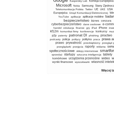
Google
Komisja Europejska
Kaspersky Lab
Microsoft
Samsung
Stany Zjednoc
Nokia
UE
USA
Telekomunikacja Polska
Twitter
UKE
Europejska
Wi
Urząd Komunikacji Elektronicznej
badan
aplikacje mobilne
YouTube
aplikacje
bezpieczeństwo
biznes
cenzura
cyberbezpieczeństwo
e-comm
dane osobowe
iPhone
handel
edukacja
finanse
gry
iPad
inwe
kf12m
konkursy
komunikat firmy
konferencje
muz
patronat DI
piractwo
p2p
patenty
phishing
prawa a
policja
polityka
podcasty
politycy
praca
prawo
prywatność
przedsiębiorcy
przegląd 
serw
raporty
przeglądarki
przejęcia
reklama
smartfo
społecznościowe
sklepy internetowe
startupy
tablety
sprzedaż
sztuczna inteligencja
w
urządzenia przenośne
wideo
komórkowe
własność intele
wyniki finansowe
wyszukiwarki
Więcej t