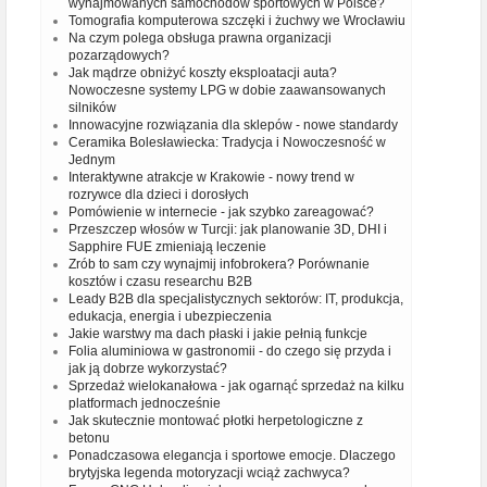
wynajmowanych samochodów sportowych w Polsce?
Tomografia komputerowa szczęki i żuchwy we Wrocławiu
Na czym polega obsługa prawna organizacji
pozarządowych?
Jak mądrze obniżyć koszty eksploatacji auta?
Nowoczesne systemy LPG w dobie zaawansowanych
silników
Innowacyjne rozwiązania dla sklepów - nowe standardy
Ceramika Bolesławiecka: Tradycja i Nowoczesność w
Jednym
Interaktywne atrakcje w Krakowie - nowy trend w
rozrywce dla dzieci i dorosłych
Pomówienie w internecie - jak szybko zareagować?
Przeszczep włosów w Turcji: jak planowanie 3D, DHI i
Sapphire FUE zmieniają leczenie
Zrób to sam czy wynajmij infobrokera? Porównanie
kosztów i czasu researchu B2B
Leady B2B dla specjalistycznych sektorów: IT, produkcja,
edukacja, energia i ubezpieczenia
Jakie warstwy ma dach płaski i jakie pełnią funkcje
Folia aluminiowa w gastronomii - do czego się przyda i
jak ją dobrze wykorzystać?
Sprzedaż wielokanałowa - jak ogarnąć sprzedaż na kilku
platformach jednocześnie
Jak skutecznie montować płotki herpetologiczne z
betonu
Ponadczasowa elegancja i sportowe emocje. Dlaczego
brytyjska legenda motoryzacji wciąż zachwyca?