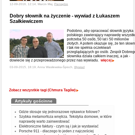
12-09-2016, 12:14, Marcin Maj,
Pieniądze
Dobry słownik na życzenie - wywiad z Łukaszem
Szałkiewiczem
Podobno, aby opracować słownik języka
polskiego zawierający naprawdę wszystk
potrzeba 50 osób, 50 lat i 50 milionów
złotych. A potem okazuje się, że ten słown
i tak nie spełnia oczekiwań
przeglądających go osób. Zespół Dobreg
słownika działa całkiem inaczej, a jak -
dowiecie się z przeprowadzonego przez nas wywiadu.
więcej
03-09-2015, 18:19, Anna Wasilewska-Śpioch,
Wywiad
Zobacz wszystkie tagi (Chmura Tagów)
Artykuły gościnne
Gdzie stosuje się jednorazowe rękawice foliowe?
Szybka metamorfoza wnętrza. Tekstylia domowe, w które
naprawdę warto zainwestować
Elektroniczne faktury - czym są i jak je wystawiać
Porsche 911 - dlaczego to jeden z najcześciej