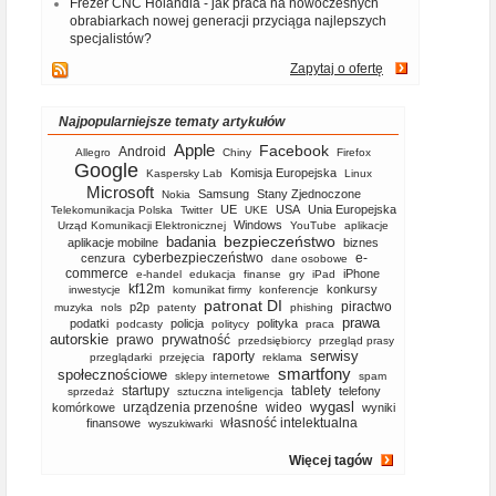
Frezer CNC Holandia - jak praca na nowoczesnych
obrabiarkach nowej generacji przyciąga najlepszych
specjalistów?
Zapytaj o ofertę
Najpopularniejsze tematy artykułów
Apple
Facebook
Android
Allegro
Chiny
Firefox
Google
Komisja Europejska
Kaspersky Lab
Linux
Microsoft
Samsung
Stany Zjednoczone
Nokia
UE
USA
Unia Europejska
Telekomunikacja Polska
Twitter
UKE
Windows
Urząd Komunikacji Elektronicznej
YouTube
aplikacje
bezpieczeństwo
badania
aplikacje mobilne
biznes
cyberbezpieczeństwo
e-
cenzura
dane osobowe
commerce
iPhone
e-handel
edukacja
finanse
gry
iPad
kf12m
konkursy
inwestycje
komunikat firmy
konferencje
patronat DI
piractwo
p2p
muzyka
nols
patenty
phishing
prawa
podatki
policja
polityka
podcasty
politycy
praca
autorskie
prawo
prywatność
przedsiębiorcy
przegląd prasy
serwisy
raporty
przeglądarki
przejęcia
reklama
smartfony
społecznościowe
sklepy internetowe
spam
startupy
tablety
telefony
sprzedaż
sztuczna inteligencja
wygasl
urządzenia przenośne
wideo
komórkowe
wyniki
własność intelektualna
finansowe
wyszukiwarki
Więcej tagów