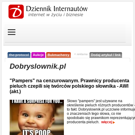
< reklama
the:protocol
Aukcje
Bukmacherzy
Dodaj artykuł / link
Dobryslownik.pl
"Pampers" na cenzurowanym. Prawnicy producenta
pieluch czepili się twórców polskiego słownika - AWI
(akt.)
Słowo "pampers" jest używane na
określenie pieluch różnych producentów 
to fakt. Dobryslownik.pl uczciwie informuj
o znaczeniach tego słowa, co nie
spodobało się prawnikom reprezentując
producenta pieluch.
więcej