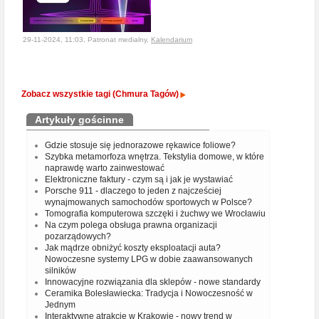
29-11-2024, 11:03, Patronat medialny,
Kalendarium
Zobacz wszystkie tagi (Chmura Tagów)
Artykuły gościnne
Gdzie stosuje się jednorazowe rękawice foliowe?
Szybka metamorfoza wnętrza. Tekstylia domowe, w które
naprawdę warto zainwestować
Elektroniczne faktury - czym są i jak je wystawiać
Porsche 911 - dlaczego to jeden z najcześciej
wynajmowanych samochodów sportowych w Polsce?
Tomografia komputerowa szczęki i żuchwy we Wrocławiu
Na czym polega obsługa prawna organizacji
pozarządowych?
Jak mądrze obniżyć koszty eksploatacji auta?
Nowoczesne systemy LPG w dobie zaawansowanych
silników
Innowacyjne rozwiązania dla sklepów - nowe standardy
Ceramika Bolesławiecka: Tradycja i Nowoczesność w
Jednym
Interaktywne atrakcje w Krakowie - nowy trend w