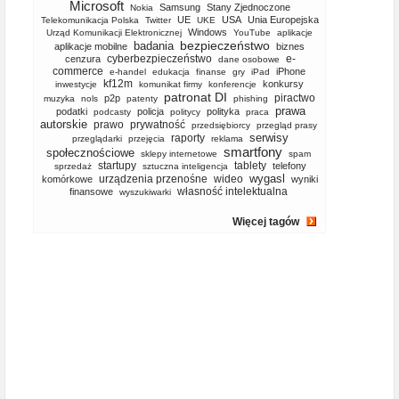
Microsoft
Samsung
Stany Zjednoczone
Nokia
UE
USA
Unia Europejska
Telekomunikacja Polska
Twitter
UKE
Windows
Urząd Komunikacji Elektronicznej
YouTube
aplikacje
bezpieczeństwo
badania
aplikacje mobilne
biznes
cyberbezpieczeństwo
e-
cenzura
dane osobowe
commerce
iPhone
e-handel
edukacja
finanse
gry
iPad
kf12m
konkursy
inwestycje
komunikat firmy
konferencje
patronat DI
piractwo
p2p
muzyka
nols
patenty
phishing
prawa
podatki
policja
polityka
podcasty
politycy
praca
autorskie
prawo
prywatność
przedsiębiorcy
przegląd prasy
serwisy
raporty
przeglądarki
przejęcia
reklama
smartfony
społecznościowe
sklepy internetowe
spam
startupy
tablety
telefony
sprzedaż
sztuczna inteligencja
wygasl
urządzenia przenośne
wideo
komórkowe
wyniki
własność intelektualna
finansowe
wyszukiwarki
Więcej tagów