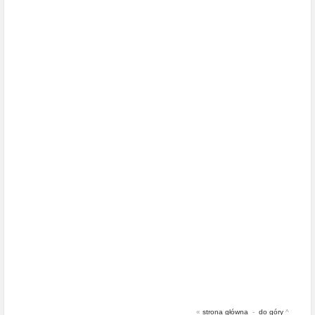
«
strona główna
-
do góry
^