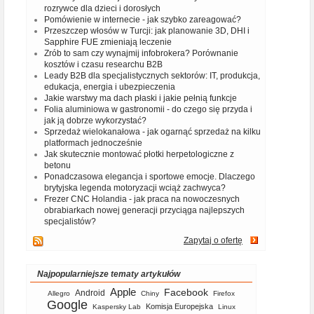
rozrywce dla dzieci i dorosłych
Pomówienie w internecie - jak szybko zareagować?
Przeszczep włosów w Turcji: jak planowanie 3D, DHI i
Sapphire FUE zmieniają leczenie
Zrób to sam czy wynajmij infobrokera? Porównanie
kosztów i czasu researchu B2B
Leady B2B dla specjalistycznych sektorów: IT, produkcja,
edukacja, energia i ubezpieczenia
Jakie warstwy ma dach płaski i jakie pełnią funkcje
Folia aluminiowa w gastronomii - do czego się przyda i
jak ją dobrze wykorzystać?
Sprzedaż wielokanałowa - jak ogarnąć sprzedaż na kilku
platformach jednocześnie
Jak skutecznie montować płotki herpetologiczne z
betonu
Ponadczasowa elegancja i sportowe emocje. Dlaczego
brytyjska legenda motoryzacji wciąż zachwyca?
Frezer CNC Holandia - jak praca na nowoczesnych
obrabiarkach nowej generacji przyciąga najlepszych
specjalistów?
Zapytaj o ofertę
Najpopularniejsze tematy artykułów
Apple
Facebook
Android
Allegro
Chiny
Firefox
Google
Komisja Europejska
Kaspersky Lab
Linux