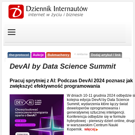
< reklama
the:protocol
Aukcje
Bukmacherzy
Dodaj artykuł / link
DevAI by Data Science Summit
Pracuj sprytniej z AI: Podczas DevAI 2024 poznasz jak
zwiększyć efektywność programowania
W dniach 10-11 grudnia 2024 odbędzie s
kolejna edycja DevAI by Data Science
Summit, wydarzenia które łączy świat
deweloperów oprogramowania i
generatywnej sztucznej inteligencji.
Konferencja odbędzie się w formule
hybrydowej - pierwszy dzień online, drugi
w warszawskim Centrum Nauki
Kopernik.
więcej