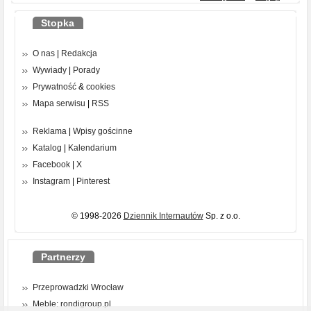
Stopka
O nas
|
Redakcja
Wywiady
|
Porady
Prywatność
&
cookies
Mapa serwisu
|
RSS
Reklama
|
Wpisy gościnne
Katalog
|
Kalendarium
Facebook
|
X
Instagram
|
Pinterest
© 1998-2026
Dziennik Internautów
Sp. z o.o.
Partnerzy
Przeprowadzki Wrocław
Meble: rondigroup.pl