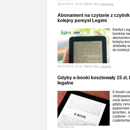
28-07-2015, 14:02, Marcin Maj,
Pieniądze
Abonament na czytanie z czytnik
kolejny pomysł Legimi
Kiedyś Leg
booków swo
abonamenci
kolejny kr
złotówkę w
do kolekcj
06-07-2015, 14:11, Marcin Maj,
Lifestyle
Gdyby e-booki kosztowały 15 zł, 
legalne
E-booki czę
zdobywane 
osób twierd
gdyby cena 
papierowe 
piractwo, a
czytanie - 
czytelnict
Shutterstock.com