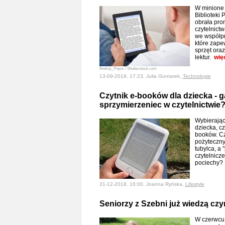
W minione w
Biblioteki 
obrała pr
czytelnictw
we współpra
które zape
sprzęt oraz
lektur.
wię
Andrey_Popov / Shutterstock.com
13-09-2019, 17:23, Julia Gontarek,
Technologie
Czytnik e-booków dla dziecka - g
sprzymierzeniec w czytelnictwie
Wybierając
dziecka, c
booków. Cz
pożyteczny
tubylca, a 
czytelnicz
pociechy
31-12-2018, 16:00, Joanna Ryńska,
Lifestyle
Seniorzy z Szebni już wiedzą czy
W czerwcu 