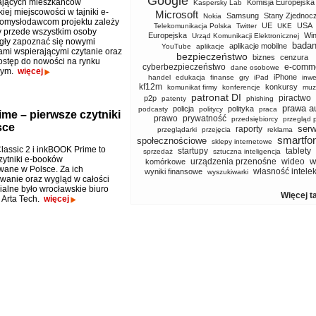
Google
jących mieszkańców
Komisja Europejska
Kaspersky Lab
ej miejscowości w tajniki e-
Microsoft
Samsung
Stany Zjednoc
Nokia
Pomysłodawcom projektu zależy
UE
USA
Telekomunikacja Polska
Twitter
UKE
y przede wszystkim osoby
Europejska
Wi
Urząd Komunikacji Elektronicznej
gły zapoznać się nowymi
badan
aplikacje mobilne
YouTube
aplikacje
ami wspierającymi czytanie oraz
bezpieczeństwo
biznes
cenzura
ostęp do nowości na rynku
cyberbezpieczeństwo
e-comm
dane osobowe
zym.
więcej
iPhone
handel
edukacja
finanse
gry
iPad
inwe
kf12m
konkursy
komunikat firmy
konferencje
muz
patronat DI
piractwo
p2p
patenty
phishing
prawa a
policja
polityka
podcasty
politycy
praca
me – pierwsze czytniki
prawo
prywatność
przedsiębiorcy
przegląd 
sce
serw
raporty
przeglądarki
przejęcia
reklama
smartfo
społecznościowe
sklepy internetowe
assic 2 i inkBOOK Prime to
startupy
tablety
sprzedaż
sztuczna inteligencja
zytniki e-booków
w
urządzenia przenośne
wideo
komórkowe
wane w Polsce. Za ich
własność intele
wyniki finansowe
wyszukiwarki
anie oraz wygląd w całości
alne było wrocławskie biuro
Więcej t
 Arta Tech.
więcej