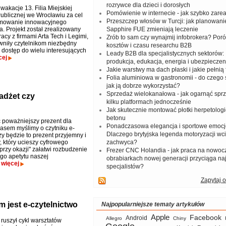
rozrywce dla dzieci i dorosłych
akacje 13. Filia Miejskiej
Pomówienie w internecie - jak szybko zar
Publicznej we Wrocławiu za cel
Przeszczep włosów w Turcji: jak planowanie
omowanie innowacyjnego
a. Projekt został zrealizowany
Sapphire FUE zmieniają leczenie
cy z firmami Arta Tech i Legimi,
Zrób to sam czy wynajmij infobrokera? Por
wniły czytelnikom niezbędny
kosztów i czasu researchu B2B
 dostęp do wielu interesujących
Leady B2B dla specjalistycznych sektorów: I
cej
produkcja, edukacja, energia i ubezpieczen
Jakie warstwy ma dach płaski i jakie pełnią 
Folia aluminiowa w gastronomii - do czego s
jak ją dobrze wykorzystać?
Sprzedaż wielokanałowa - jak ogarnąć spr
adżet czy
kilku platformach jednocześnie
?
Jak skutecznie montować płotki herpetologi
betonu
 poważniejszy prezent dla
Ponadczasowa elegancja i sportowe emocj
zasem myślimy o czytniku e-
Dlaczego brytyjska legenda motoryzacji wc
y będzie to prezent przyjemny i
, który ucieszy cyfrowego
zachwyca?
"przy okazji" załatwi rozbudzenie
Frezer CNC Holandia - jak praca na nowoc
ego apetytu naszej
obrabiarkach nowej generacji przyciąga na
?
więcej
specjalistów?
Zapytaj o
m jest e-czytelnictwo
Najpopularniejsze tematy artykułów
Apple
Facebook
Android
Allegro
Chiny
ruszył cykl warsztatów