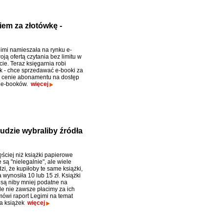
iem za złotówkę -
imi namieszała na rynku e-
ją ofertą czytania bez limitu w
e. Teraz księgarnia robi
ok - chce sprzedawać e-booki za
 cenie abonamentu na dostęp
i e-booków.
więcej
ludzie wybraliby źródła
ściej niż książki papierowe
są "nielegalnie", ale wiele
zi, że kupiłoby te same książki,
wynosiła 10 lub 15 zł. Książki
są niby mniej podatne na
le nie zawsze płacimy za ich
mówi raport Legimi na temat
wa książek
więcej