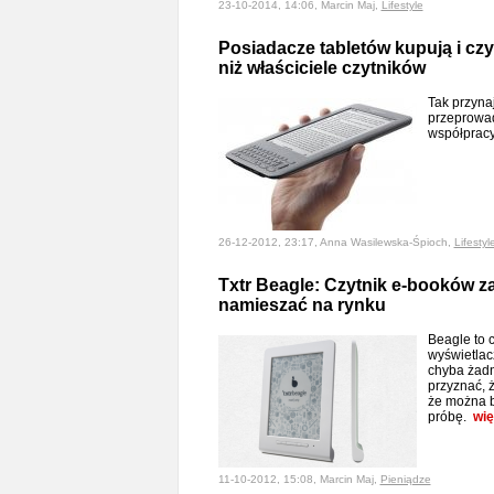
23-10-2014, 14:06, Marcin Maj,
Lifestyle
Posiadacze tabletów kupują i cz
niż właściciele czytników
Tak przyna
przeprowad
współpracy
26-12-2012, 23:17, Anna Wasilewska-Śpioch,
Lifestyl
Txtr Beagle: Czytnik e-booków z
namieszać na rynku
Beagle to 
wyświetlac
chyba żadn
przyznać, ż
że można b
próbę.
wię
11-10-2012, 15:08, Marcin Maj,
Pieniądze