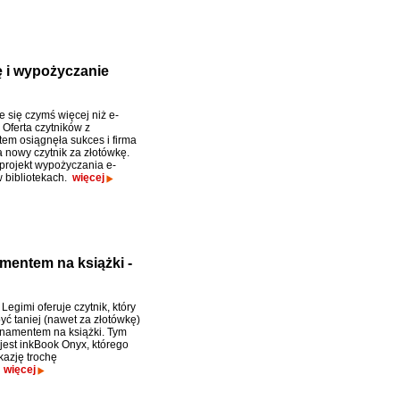
ę i wypożyczanie
e się czymś więcej niż e-
 Oferta czytników z
m osiągnęła sukces i firma
nowy czytnik za złotówkę.
 projekt wypożyczania e-
w bibliotekach.
więcej
mentem na książki -
Legimi oferuje czytnik, który
ć taniej (nawet za złotówkę)
namentem na książki. Tym
 jest inkBook Onyx, którego
kazję trochę
.
więcej