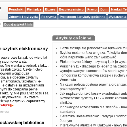
Poradniki
Pieniądze
Biznes
Bezpieczeństwo
Prawo
Dom
Nauka i T
Zdrowie i styl życia
Rozrywka
Pressroom i artykuły gościnne
Wydarzenia 
a
Dodaj artykuł / link
Artykuły gościnne
 czytnik elektroniczny
Gdzie stosuje się jednorazowe rękawice fo
Szybka metamorfoza wnętrza. Tekstylia do
które naprawdę warto zainwestować
 papierowe książki od wielu lat
 stopniowo w stan
Elektroniczne faktury - czym są i jak je wys
. Nie wynika to jednak z faktu,
Porsche 911 - dlaczego to jeden z najcześci
rzestali czytać. Czytelnictwo
wynajmowanych samochodów sportowych 
 bowiem wciąż dużą
Tomografia komputerowa szczęki i żuchwy
cią, ale obecnie czytamy
Wrocławiu
smartfonach, tabletach i e-
Na czym polega obsługa prawna organizacj
. Te ostatnie są urządzeniami
pozarządowych?
ymi do czerpania pełnej
z lektury. Nie psują też oczu i są
Jak mądrze obniżyć koszty eksploatacji aut
 w użytkowaniu. Jak zatem
Nowoczesne systemy LPG w dobie zaawa
ściwy e-czytnik? Zapraszamy
silników
!
więcej
Innowacyjne rozwiązania dla sklepów - no
standardy
artnera
Ceramika Bolesławiecka: Tradycja i Nowo
Jednym
ocławskiej bibliotece
Interaktywne atrakcje w Krakowie - nowy tr