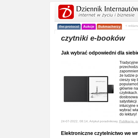
< reklam
the:protocol
Aukcje
Bukmacherzy
czytniki e-booków
Jak wybrać odpowiedni dla siebie
Tradycyjne
przechodzą
zapomnienia
że ludzie p
cieszy się
popularnoś
głównie na 
czytnikach
dostosowan
satysfakcji 
intuicyjne
wybrać wła
do lektury
24-07-2022, 08:14, Artykuł poradnikowy,
Publikacja_p
Elektroniczne czytelnictwo we wr