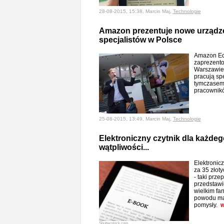
28-08-2015, 15:38, Marcin Maj,
Technologie
Amazon prezentuje nowe urządze
specjalistów w Polsce
Amazon Ec
zaprezento
Warszawie
pracują spe
tymczasem
pracownik
25-08-2015, 13:49, Marcin Maj,
Technologie
Elektroniczny czytnik dla każd
wątpliwości...
Elektronicz
za 35 złot
- taki prze
przedstawi
wielkim fa
powodu ma
pomysły.
w
Shutterstock.com