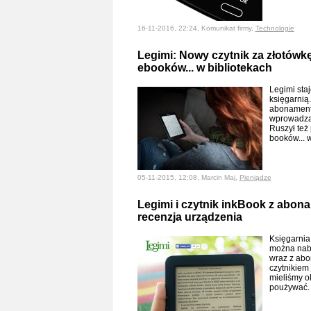
16-11-2016, 22:24, Komunikat firmy,
Technologie
Legimi: Nowy czytnik za złotówk
ebooków... w bibliotekach
Legimi staj
księgarnią.
abonamente
wprowadza 
Ruszył też
booków... 
05-11-2015, 12:08, Marcin Maj,
Pieniądze
Legimi i czytnik inkBook z abona
recenzja urządzenia
Księgarnia 
można naby
wraz z abo
czytnikiem
mieliśmy o
poużywać