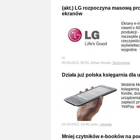
(akt.) LG rozpoczyna masową pr
ekranów
Ekrany e-i
nawet o 40 
produkcji 
niezwykle 
rzeczywiści
wyświetlac
wygodne.
LG
30-03-2012, 08:31, Adrian Nowak,
Technologie
Działa już polska księgarnia dla
Woblink Mo
księgarnią
Kindle, do
urządzenia
zapłacić pr
YetiPay.
w
21-03-2012, 16:48, paku,
Lifestyle
Mniej czytników e-booków na po