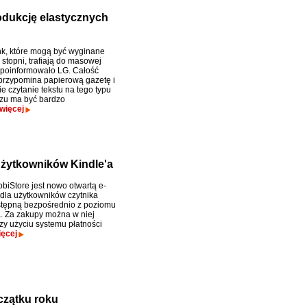
odukcję elastycznych
nk, które mogą być wyginane
stopni, trafiają do masowej
- poinformowało LG. Całość
przypomina papierową gazetę i
e czytanie tekstu na tego typu
zu ma być bardzo
więcej
 użytkowników Kindle'a
biStore jest nowo otwartą e-
 dla użytkowników czytnika
stępną bezpośrednio z poziomu
. Za zakupy można w niej
zy użyciu systemu płatności
ięcej
czątku roku