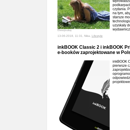
wprowadza
podkarpacki
czytania. 
na tym, ab
starsze mo
technologi
uzyskały d
wydawnic
Eliens/pixabay
13-06-2018, 11:31, Nika,
Lifestyle
inkBOOK Classic 2 i inkBOOK Pri
e-booków zaprojektowane w Pol
inkBOOK Cl
pierwsze c
zaprojekto
oprogramow
odpowiedzi
projektowe