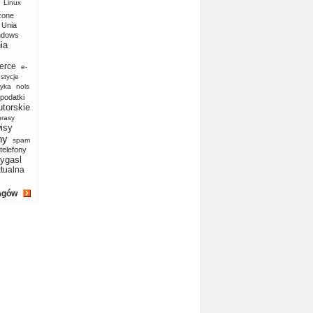
Linux
zone
Unia
ndows
ia
erce
e-
stycje
yka
nols
podatki
utorskie
prasy
isy
ny
spam
telefony
ygasl
ktualna
agów