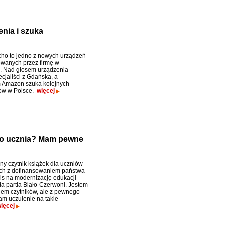
nia i szuka
ho to jedno z nowych urządzeń
wanych przez firmę w
. Nad głosem urządzenia
cjaliści z Gdańska, a
 Amazon szuka kolejnych
ów w Polsce.
więcej
ego ucznia? Mam pewne
ny czytnik książek dla uczniów
ych z dofinansowaniem państwa
pis na modernizację edukacji
ła partia Biało-Czerwoni. Jestem
nem czytników, ale z pewnego
m uczulenie na takie
ięcej