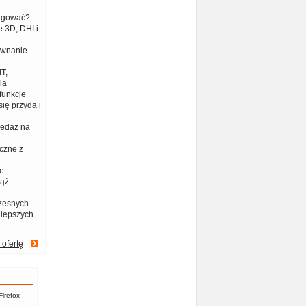
eagować?
 3D, DHI i
ównanie
T,
ia
funkcje
ię przyda i
zedaż na
czne z
e.
iąż
zesnych
jlepszych
 ofertę
Firefox