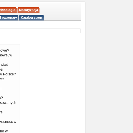
echnologie
Motoryzacja
i patronaty
Katalog stron
liowe?
mowe, w
tawiać
ej
w Polsce?
 we
i
a?
nsowanych
we
czesność w
end w