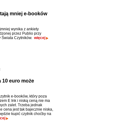
ytają mniej e-booków
jmniej wynika z ankiety
zonej przez Publio przy
 Świata Czytników.
więcej
e
a 10 euro może
czytnik e-booków, który poza
zem E Ink i niską ceną nie ma
ych zalet. Trzeba jednak
e cena jest tak bajecznie niska,
ędzie kupić czytnik choćby na
cej