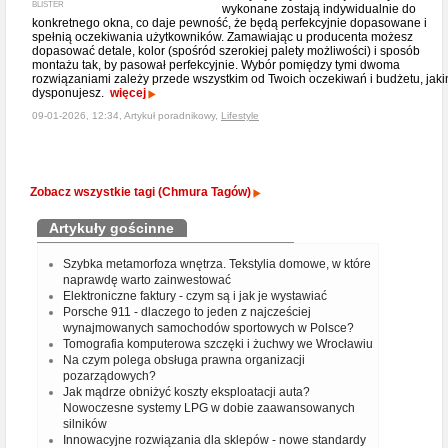
BLISTER
wykonane zostają indywidualnie do
konkretnego okna, co daje pewność, że będą perfekcyjnie dopasowane i
spełnią oczekiwania użytkowników. Zamawiając u producenta możesz
dopasować detale, kolor (spośród szerokiej palety możliwości) i sposób
montażu tak, by pasował perfekcyjnie. Wybór pomiędzy tymi dwoma
rozwiązaniami zależy przede wszystkim od Twoich oczekiwań i budżetu, jak
dysponujesz.
więcej
09-01-2026, 12:34, Artykuł poradnikowy,
Lifestyle
Zobacz wszystkie tagi (Chmura Tagów)
Artykuły gościnne
Szybka metamorfoza wnętrza. Tekstylia domowe, w które
naprawdę warto zainwestować
Elektroniczne faktury - czym są i jak je wystawiać
Porsche 911 - dlaczego to jeden z najcześciej
wynajmowanych samochodów sportowych w Polsce?
Tomografia komputerowa szczęki i żuchwy we Wrocławiu
Na czym polega obsługa prawna organizacji
pozarządowych?
Jak mądrze obniżyć koszty eksploatacji auta?
Nowoczesne systemy LPG w dobie zaawansowanych
silników
Innowacyjne rozwiązania dla sklepów - nowe standardy