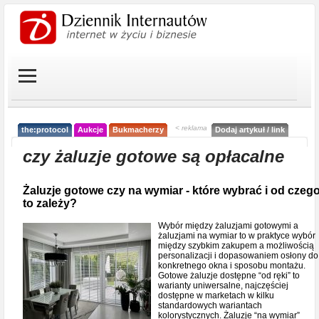
< reklama
the:protocol
Aukcje
Bukmacherzy
Dodaj artykuł / link
czy żaluzje gotowe są opłacalne
Żaluzje gotowe czy na wymiar - które wybrać i od czeg
to zależy?
Wybór między żaluzjami gotowymi a
żaluzjami na wymiar to w praktyce wybór
między szybkim zakupem a możliwością
personalizacji i dopasowaniem osłony do
konkretnego okna i sposobu montażu.
Gotowe żaluzje dostępne “od ręki” to
warianty uniwersalne, najczęściej
dostępne w marketach w kilku
standardowych wariantach
kolorystycznych. Żaluzje “na wymiar”