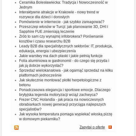
Ceramika Bolesławiecka: Tradycja i Nowoczesność w
Jednym
Interaktywne atrakcje w Krakowie - nowy trend w
rozrywce dla dzieci i dorosłych
Pomówienie w internecie - jak szybko zareagować?
Przeszczep włosów w Turcji: jak planowanie 3D, DHI i
Sapphire FUE zmieniają leczenie
Zrób to sam czy wynajmij infobrokera? Porównanie
kosztów i czasu researchu B2B
Leady B2B dla specjalistycznych sektorów: IT, produkcja,
edukacja, energia i ubezpieczenia
Jakie warstwy ma dach płaski i jakie pełnią funkcje
Folia aluminiowa w gastronomii - do czego się przyda i
jak ją dobrze wykorzystać?
Sprzedaż wielokanałowa - jak ogarnąć sprzedaż na kilku
platformach jednocześnie
Jak skutecznie montować płotki herpetologiczne z
betonu
Ponadczasowa elegancja i sportowe emocje. Dlaczego
brytyjska legenda motoryzacji wciąż zachwyca?
Frezer CNC Holandia - jak praca na nowoczesnych
obrabiarkach nowej generacji przyciąga najlepszych
specjalistów?
Jak wysoka temperatura pomaga wypiekać włoską pizzę
w domowym piekarniku?
Zapytaj o ofertę