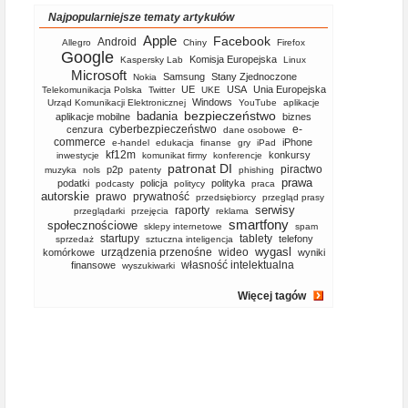
Najpopularniejsze tematy artykułów
Apple
Facebook
Android
Allegro
Chiny
Firefox
Google
Komisja Europejska
Kaspersky Lab
Linux
Microsoft
Samsung
Stany Zjednoczone
Nokia
UE
USA
Unia Europejska
Telekomunikacja Polska
Twitter
UKE
Windows
Urząd Komunikacji Elektronicznej
YouTube
aplikacje
bezpieczeństwo
badania
aplikacje mobilne
biznes
cyberbezpieczeństwo
e-
cenzura
dane osobowe
commerce
iPhone
e-handel
edukacja
finanse
gry
iPad
kf12m
konkursy
inwestycje
komunikat firmy
konferencje
patronat DI
piractwo
p2p
muzyka
nols
patenty
phishing
prawa
podatki
policja
polityka
podcasty
politycy
praca
autorskie
prawo
prywatność
przedsiębiorcy
przegląd prasy
serwisy
raporty
przeglądarki
przejęcia
reklama
smartfony
społecznościowe
sklepy internetowe
spam
startupy
tablety
telefony
sprzedaż
sztuczna inteligencja
wygasl
urządzenia przenośne
wideo
komórkowe
wyniki
własność intelektualna
finansowe
wyszukiwarki
Więcej tagów