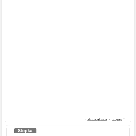
«
strona główna
-
do góry
^
Stopka