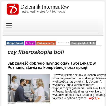
< reklama
the:protocol
Aukcje
Bukmacherzy
Dodaj artykuł / link
czy fiberoskopia boli
Jak znaleźć dobrego laryngologa? Twój Lekarz w
Poznaniu stawia na kompetencje oraz sprzęt
Przewlekły katar, szumy w uszach, chryp
która nie przechodzi – z takimi problema
większość z nas zwleka miesiącami. A
wystarczy jedna wizyta w dobrze
wyposażonym gabinecie. Jeśli Twój Leka
w Poznaniu oferuje diagnostykę, która
wykracza daleko poza szpatułkę i latarkę,
to jesteś w dobrych rękach.
więcej
prostooleh