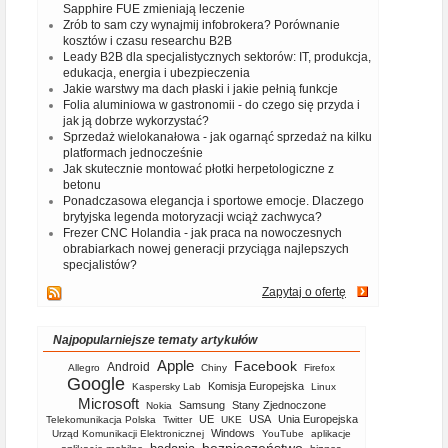
Sapphire FUE zmieniają leczenie
Zrób to sam czy wynajmij infobrokera? Porównanie
kosztów i czasu researchu B2B
Leady B2B dla specjalistycznych sektorów: IT, produkcja,
edukacja, energia i ubezpieczenia
Jakie warstwy ma dach płaski i jakie pełnią funkcje
Folia aluminiowa w gastronomii - do czego się przyda i
jak ją dobrze wykorzystać?
Sprzedaż wielokanałowa - jak ogarnąć sprzedaż na kilku
platformach jednocześnie
Jak skutecznie montować płotki herpetologiczne z
betonu
Ponadczasowa elegancja i sportowe emocje. Dlaczego
brytyjska legenda motoryzacji wciąż zachwyca?
Frezer CNC Holandia - jak praca na nowoczesnych
obrabiarkach nowej generacji przyciąga najlepszych
specjalistów?
Zapytaj o ofertę
Najpopularniejsze tematy artykułów
Apple
Facebook
Android
Allegro
Chiny
Firefox
Google
Komisja Europejska
Kaspersky Lab
Linux
Microsoft
Samsung
Stany Zjednoczone
Nokia
UE
USA
Unia Europejska
Telekomunikacja Polska
Twitter
UKE
Windows
Urząd Komunikacji Elektronicznej
YouTube
aplikacje