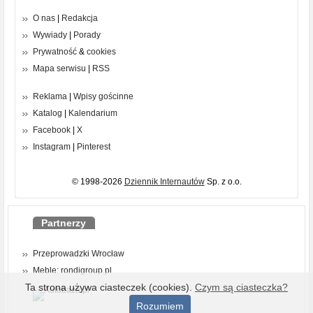
O nas
|
Redakcja
Wywiady
|
Porady
Prywatność
&
cookies
Mapa serwisu
|
RSS
Reklama
|
Wpisy gościnne
Katalog
|
Kalendarium
Facebook
|
X
Instagram
|
Pinterest
© 1998-2026
Dziennik Internautów
Sp. z o.o.
Partnerzy
Przeprowadzki Wrocław
Meble: rondigroup.pl
Ta strona używa ciasteczek (cookies).
Czym są ciasteczka?
Rozumiem