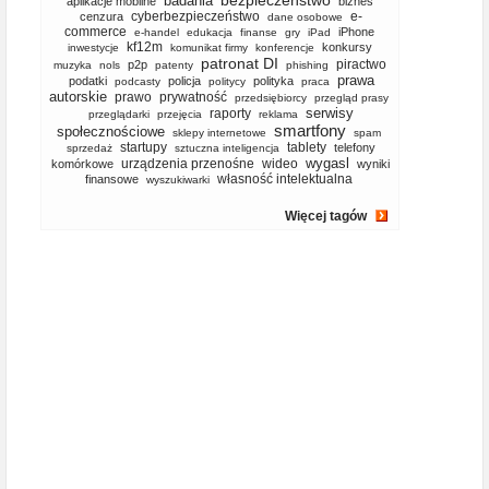
bezpieczeństwo
badania
aplikacje mobilne
biznes
cyberbezpieczeństwo
e-
cenzura
dane osobowe
commerce
iPhone
e-handel
edukacja
finanse
gry
iPad
kf12m
konkursy
inwestycje
komunikat firmy
konferencje
patronat DI
piractwo
p2p
muzyka
nols
patenty
phishing
prawa
podatki
policja
polityka
podcasty
politycy
praca
autorskie
prawo
prywatność
przedsiębiorcy
przegląd prasy
serwisy
raporty
przeglądarki
przejęcia
reklama
smartfony
społecznościowe
sklepy internetowe
spam
startupy
tablety
telefony
sprzedaż
sztuczna inteligencja
wygasl
urządzenia przenośne
wideo
komórkowe
wyniki
własność intelektualna
finansowe
wyszukiwarki
Więcej tagów