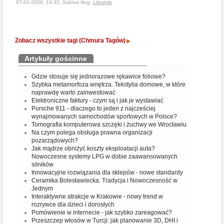
07-01-2026, 19:32, Sabina Iling,
Lifestyle
Zobacz wszystkie tagi (Chmura Tagów)
Artykuły gościnne
Gdzie stosuje się jednorazowe rękawice foliowe?
Szybka metamorfoza wnętrza. Tekstylia domowe, w które
naprawdę warto zainwestować
Elektroniczne faktury - czym są i jak je wystawiać
Porsche 911 - dlaczego to jeden z najcześciej
wynajmowanych samochodów sportowych w Polsce?
Tomografia komputerowa szczęki i żuchwy we Wrocławiu
Na czym polega obsługa prawna organizacji
pozarządowych?
Jak mądrze obniżyć koszty eksploatacji auta?
Nowoczesne systemy LPG w dobie zaawansowanych
silników
Innowacyjne rozwiązania dla sklepów - nowe standardy
Ceramika Bolesławiecka: Tradycja i Nowoczesność w
Jednym
Interaktywne atrakcje w Krakowie - nowy trend w
rozrywce dla dzieci i dorosłych
Pomówienie w internecie - jak szybko zareagować?
Przeszczep włosów w Turcji: jak planowanie 3D, DHI i