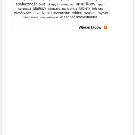
smartfony
społecznościowe
sklepy internetowe
spam
startupy
tablety
telefony
sprzedaż
sztuczna inteligencja
wygasl
urządzenia przenośne
wideo
komórkowe
wyniki
własność intelektualna
finansowe
wyszukiwarki
Więcej tagów