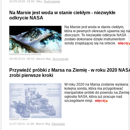
24-05-2018, 18:00, Nika,
Technologie
Na Marsie jest woda w stanie ciekłym - niezwykłe
odkrycie NASA
Na Marsie jest woda w stanie ciekłym,
która w pewnych okresach ujawnia się na
zboczach. To niezwykłe odkrycie NASA
zostało dokonane dzięki instrumentom
sondy znajdującej się na orbicie.
więcej
NASA/JPL/University of Arizona
29-09-2015, 08:52, Marcin Maj,
Technologie
Przywieźć próbki z Marsa na Ziemię - w roku 2020 NAS
zrobi pierwsze kroki
W roku 2020 na Marsa zostanie wysłana
kolejna sonda, która ma przygotować
marsjańskie próbki do powrotu na Ziemię 
ogłosiła NASA, która już pracuje nad
szczegółami misji.
więcej
NASA/JPL-Caltech
11-07-2013, 11:08, Marcin Maj,
Pieniądze