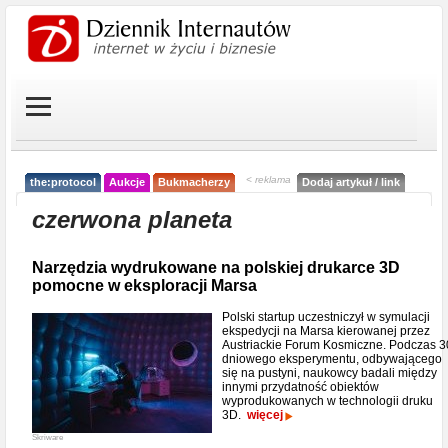
< reklama
the:protocol
Aukcje
Bukmacherzy
Dodaj artykuł / link
czerwona planeta
Narzędzia wydrukowane na polskiej drukarce 3D
pomocne w eksploracji Marsa
Polski startup uczestniczył w symulacji
ekspedycji na Marsa kierowanej przez
Austriackie Forum Kosmiczne. Podczas 3
dniowego eksperymentu, odbywającego
się na pustyni, naukowcy badali między
innymi przydatność obiektów
wyprodukowanych w technologii druku
3D.
więcej
Skriware