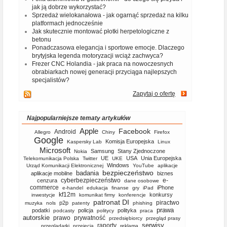
jak ją dobrze wykorzystać?
Sprzedaż wielokanałowa - jak ogarnąć sprzedaż na kilku
platformach jednocześnie
Jak skutecznie montować płotki herpetologiczne z
betonu
Ponadczasowa elegancja i sportowe emocje. Dlaczego
brytyjska legenda motoryzacji wciąż zachwyca?
Frezer CNC Holandia - jak praca na nowoczesnych
obrabiarkach nowej generacji przyciąga najlepszych
specjalistów?
Zapytaj o ofertę
Najpopularniejsze tematy artykułów
Apple
Facebook
Android
Allegro
Chiny
Firefox
Google
Komisja Europejska
Kaspersky Lab
Linux
Microsoft
Samsung
Stany Zjednoczone
Nokia
UE
USA
Unia Europejska
Telekomunikacja Polska
Twitter
UKE
Windows
Urząd Komunikacji Elektronicznej
YouTube
aplikacje
bezpieczeństwo
badania
aplikacje mobilne
biznes
cyberbezpieczeństwo
e-
cenzura
dane osobowe
commerce
iPhone
e-handel
edukacja
finanse
gry
iPad
kf12m
konkursy
inwestycje
komunikat firmy
konferencje
patronat DI
piractwo
p2p
muzyka
nols
patenty
phishing
prawa
podatki
policja
polityka
podcasty
politycy
praca
autorskie
prawo
prywatność
przedsiębiorcy
przegląd prasy
serwisy
raporty
przeglądarki
przejęcia
reklama