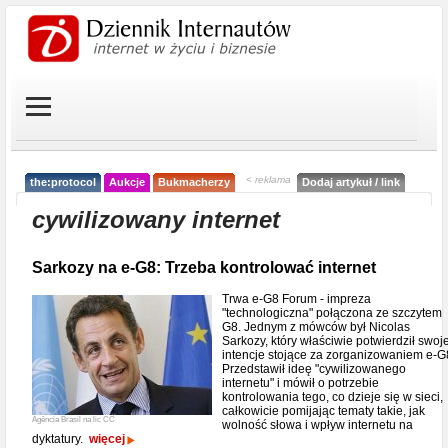
< reklama
the:protocol
Aukcje
Bukmacherzy
Dodaj artykuł / link
cywilizowany internet
Sarkozy na e-G8: Trzeba kontrolować internet
Trwa e-G8 Forum - impreza
"technologiczna" połączona ze szczytem
G8. Jednym z mówców był Nicolas
Sarkozy, który właściwie potwierdził swoj
intencje stojące za zorganizowaniem e-G
Przedstawił ideę "cywilizowanego
internetu" i mówił o potrzebie
kontrolowania tego, co dzieje się w sieci,
całkowicie pomijając tematy takie, jak
Agência Brasil na lic CC
wolność słowa i wpływ internetu na
dyktatury.
więcej