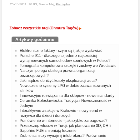
25-05-2011, 10:03, Marcin Maj,
Pieniądze
Zobacz wszystkie tagi (Chmura Tagów)
Artykuły gościnne
Elektroniczne faktury - czym są i jak je wystawiać
Porsche 911 - dlaczego to jeden z najcześciej
wynajmowanych samochodów sportowych w Polsce?
Tomografia komputerowa szczęki i żuchwy we Wrocławiu
Na czym polega obsługa prawna organizacji
pozarządowych?
Jak mądrze obniżyć koszty eksploatacji auta?
Nowoczesne systemy LPG w dobie zaawansowanych
silników
Innowacyjne rozwiązania dla sklepów - nowe standardy
Ceramika Bolesławiecka: Tradycja i Nowoczesność w
Jednym
Interaktywne atrakcje w Krakowie - nowy trend w
rozrywce dla dzieci i dorosłych
Pomówienie w internecie - jak szybko zareagować?
Przeszczep włosów w Turcji: jak planowanie 3D, DHI i
Sapphire FUE zmieniają leczenie
Zrób to sam czy wynajmij infobrokera? Porównanie