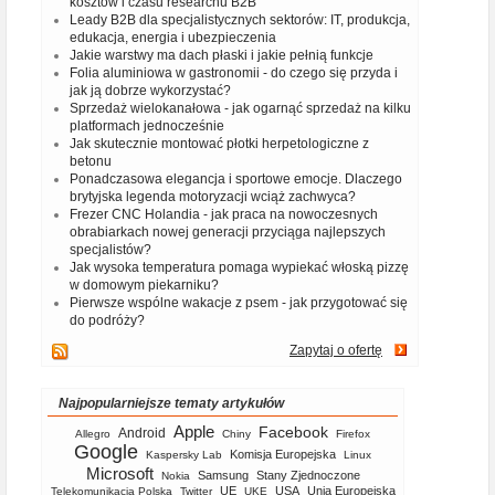
kosztów i czasu researchu B2B
Leady B2B dla specjalistycznych sektorów: IT, produkcja,
edukacja, energia i ubezpieczenia
Jakie warstwy ma dach płaski i jakie pełnią funkcje
Folia aluminiowa w gastronomii - do czego się przyda i
jak ją dobrze wykorzystać?
Sprzedaż wielokanałowa - jak ogarnąć sprzedaż na kilku
platformach jednocześnie
Jak skutecznie montować płotki herpetologiczne z
betonu
Ponadczasowa elegancja i sportowe emocje. Dlaczego
brytyjska legenda motoryzacji wciąż zachwyca?
Frezer CNC Holandia - jak praca na nowoczesnych
obrabiarkach nowej generacji przyciąga najlepszych
specjalistów?
Jak wysoka temperatura pomaga wypiekać włoską pizzę
w domowym piekarniku?
Pierwsze wspólne wakacje z psem - jak przygotować się
do podróży?
Zapytaj o ofertę
Najpopularniejsze tematy artykułów
Apple
Facebook
Android
Allegro
Chiny
Firefox
Google
Komisja Europejska
Kaspersky Lab
Linux
Microsoft
Samsung
Stany Zjednoczone
Nokia
UE
USA
Unia Europejska
Telekomunikacja Polska
Twitter
UKE