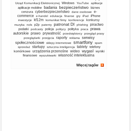
Windows
Urząd Komunikacji Elektronicznej
YouTube
aplikacje
bezpieczeństwo
badania
aplikacje mobilne
biznes
cyberbezpieczeństwo
e-
cenzura
dane osobowe
commerce
iPhone
e-handel
edukacja
finanse
gry
iPad
kf12m
konkursy
inwestycje
komunikat firmy
konferencje
patronat DI
piractwo
p2p
muzyka
nols
patenty
phishing
prawa
podatki
policja
polityka
podcasty
politycy
praca
autorskie
prawo
prywatność
przedsiębiorcy
przegląd prasy
serwisy
raporty
przeglądarki
przejęcia
reklama
smartfony
społecznościowe
sklepy internetowe
spam
startupy
tablety
telefony
sprzedaż
sztuczna inteligencja
wygasl
urządzenia przenośne
wideo
komórkowe
wyniki
własność intelektualna
finansowe
wyszukiwarki
Więcej tagów