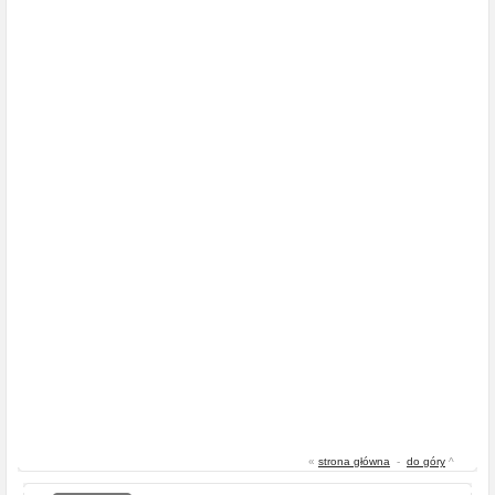
«
strona główna
-
do góry
^