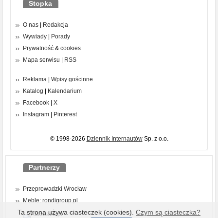
Stopka
O nas
|
Redakcja
Wywiady
|
Porady
Prywatność
&
cookies
Mapa serwisu
|
RSS
Reklama
|
Wpisy gościnne
Katalog
|
Kalendarium
Facebook
|
X
Instagram
|
Pinterest
© 1998-2026
Dziennik Internautów
Sp. z o.o.
Partnerzy
Przeprowadzki Wrocław
Meble: rondigroup.pl
Ta strona używa ciasteczek (cookies).
Czym są ciasteczka?