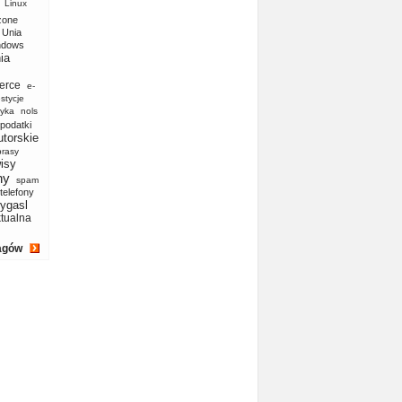
Linux
zone
Unia
ndows
ia
erce
e-
stycje
yka
nols
podatki
utorskie
prasy
isy
ny
spam
telefony
ygasl
ktualna
agów