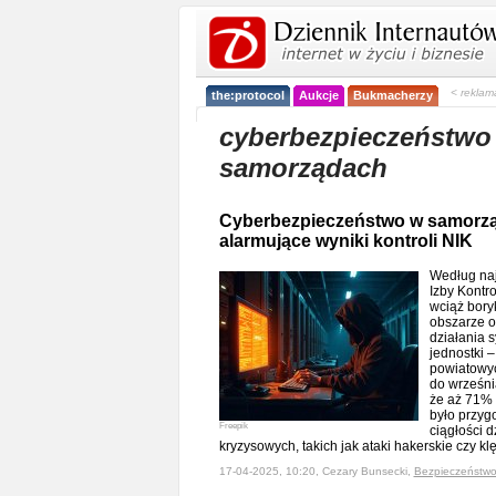
< reklam
the:protocol
Aukcje
Bukmacherzy
cyberbezpieczeństwo
samorządach
Cyberbezpieczeństwo w samorząd
alarmujące wyniki kontroli NIK
Według na
Izby Kontr
wciąż bory
obszarze o
działania s
jednostki –
powiatowyc
do wrześni
że aż 71% 
było przyg
Freepik
ciągłości d
kryzysowych, takich jak ataki hakerskie czy k
17-04-2025, 10:20, Cezary Bunsecki,
Bezpieczeństw