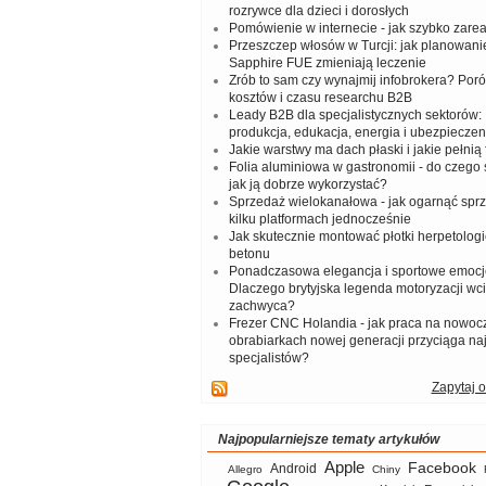
rozrywce dla dzieci i dorosłych
Pomówienie w internecie - jak szybko zar
Przeszczep włosów w Turcji: jak planowanie
Sapphire FUE zmieniają leczenie
Zrób to sam czy wynajmij infobrokera? Por
kosztów i czasu researchu B2B
Leady B2B dla specjalistycznych sektorów: I
produkcja, edukacja, energia i ubezpieczen
Jakie warstwy ma dach płaski i jakie pełnią 
Folia aluminiowa w gastronomii - do czego s
jak ją dobrze wykorzystać?
Sprzedaż wielokanałowa - jak ogarnąć spr
kilku platformach jednocześnie
Jak skutecznie montować płotki herpetologi
betonu
Ponadczasowa elegancja i sportowe emocj
Dlaczego brytyjska legenda motoryzacji wc
zachwyca?
Frezer CNC Holandia - jak praca na nowoc
obrabiarkach nowej generacji przyciąga na
specjalistów?
Zapytaj o
Najpopularniejsze tematy artykułów
Apple
Facebook
Android
Allegro
Chiny