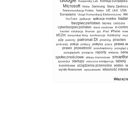
Google
Komisja Europejska
Kaspersky Lab
Microsoft
Samsung
Stany Zjednoc
Nokia
UE
USA
Telekomunikacja Polska
Twitter
UKE
Europejska
Wi
Urząd Komunikacji Elektronicznej
badan
aplikacje mobilne
YouTube
aplikacje
bezpieczeństwo
biznes
cenzura
cyberbezpieczeństwo
e-comm
dane osobowe
iPhone
handel
edukacja
finanse
gry
iPad
inwe
kf12m
konkursy
komunikat firmy
konferencje
muz
patronat DI
piractwo
p2p
patenty
phishing
prawa a
policja
polityka
podcasty
politycy
praca
prawo
prywatność
przedsiębiorcy
przegląd 
serw
raporty
przeglądarki
przejęcia
reklama
smartfo
społecznościowe
sklepy internetowe
startupy
tablety
sprzedaż
sztuczna inteligencja
w
urządzenia przenośne
wideo
komórkowe
własność intele
wyniki finansowe
wyszukiwarki
Więcej t