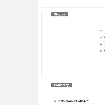
Stopka
O
P
M
Partnerzy
Przeprowadzki Wrocław