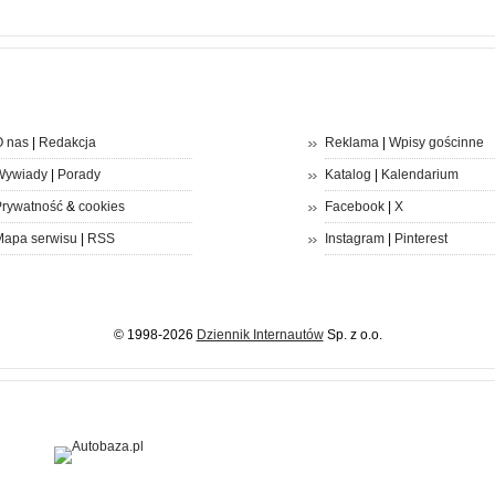
 nas
|
Redakcja
Reklama
|
Wpisy gościnne
Wywiady
|
Porady
Katalog
|
Kalendarium
rywatność
&
cookies
Facebook
|
X
apa serwisu
|
RSS
Instagram
|
Pinterest
© 1998-2026
Dziennik Internautów
Sp. z o.o.