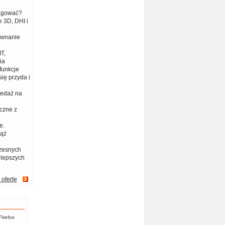
eagować?
 3D, DHI i
ównanie
T,
ia
funkcje
ię przyda i
zedaż na
czne z
e.
iąż
zesnych
jlepszych
 ofertę
Firefox