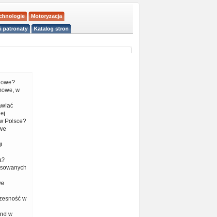
echnologie
Motoryzacja
i patronaty
Katalog stron
liowe?
mowe, w
tawiać
ej
w Polsce?
 we
i
a?
nsowanych
we
czesność w
end w