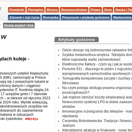
Poradniki
Pieniądze
Biznes
Bezpieczeństwo
Prawo
Dom
Nauka i T
Zdrowie i styl życia
Rozrywka
Pressroom i artykuły gościnne
Wydarzenia 
a
Dodaj artykuł / link
 w
Artykuły gościnne
Gdzie stosuje się jednorazowe rękawice fo
Szybka metamorfoza wnętrza. Tekstylia do
ach kuleje -
które naprawdę warto zainwestować
Elektroniczne faktury - czym są i jak je wys
Porsche 911 - dlaczego to jeden z najcześci
jnowszych ustaleń Najwyższej
wynajmowanych samochodów sportowych 
oli (NIK), samorządy w Polsce
Tomografia komputerowa szczęki i żuchwy
kają się z poważnymi lukami w
Wrocławiu
chrony danych i ciągłości
Na czym polega obsługa prawna organizacj
ystemów IT. Kontrola objęła 24
pozarządowych?
 17 urzędów gmin i 7 starostw
Jak mądrze obniżyć koszty eksploatacji aut
h – w okresie od stycznia 2023
Nowoczesne systemy LPG w dobie zaawa
a 2024 roku. Wyniki wskazują,
skontrolowanych urzędów nie
silników
otowanych do zapewnienia
Innowacyjne rozwiązania dla sklepów - no
ziałania w sytuacjach
standardy
lęski żywiołowe.
więcej
Ceramika Bolesławiecka: Tradycja i Nowo
Jednym
o
Interaktywne atrakcje w Krakowie - nowy tr