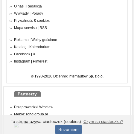
O nas
|
Redakcja
Wywiady
|
Porady
Prywatność
&
cookies
Mapa serwisu
|
RSS
Reklama
|
Wpisy gościnne
Katalog
|
Kalendarium
Facebook
|
X
Instagram
|
Pinterest
© 1998-2026
Dziennik Internautów
Sp. z o.o.
Partnerzy
Przeprowadzki Wrocław
Meble: rondigroup.pl
Ta strona używa ciasteczek (cookies).
Czym są ciasteczka?
Rozumiem