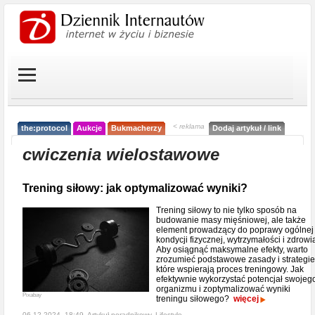
< reklama
the:protocol
Aukcje
Bukmacherzy
Dodaj artykuł / link
cwiczenia wielostawowe
Trening siłowy: jak optymalizować wyniki?
Trening siłowy to nie tylko sposób na
budowanie masy mięśniowej, ale także
element prowadzący do poprawy ogólnej
kondycji fizycznej, wytrzymałości i zdrowi
Aby osiągnąć maksymalne efekty, warto
zrozumieć podstawowe zasady i strategie
które wspierają proces treningowy. Jak
efektywnie wykorzystać potencjał swojeg
organizmu i zoptymalizować wyniki
Pixabay
treningu siłowego?
więcej
06-12-2024, 18:49, Artykuł poradnikowy,
Lifestyle