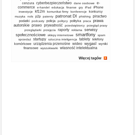
cyberbezpieczeństwo
e-
cenzura
dane osobowe
commerce
iPhone
e-handel
edukacja
finanse
gry
iPad
kf12m
konkursy
inwestycje
komunikat firmy
konferencje
patronat DI
piractwo
p2p
muzyka
nols
patenty
phishing
prawa
podatki
policja
polityka
podcasty
politycy
praca
autorskie
prawo
prywatność
przedsiębiorcy
przegląd prasy
serwisy
raporty
przeglądarki
przejęcia
reklama
smartfony
społecznościowe
sklepy internetowe
spam
startupy
tablety
telefony
sprzedaż
sztuczna inteligencja
wygasl
urządzenia przenośne
wideo
komórkowe
wyniki
własność intelektualna
finansowe
wyszukiwarki
Więcej tagów