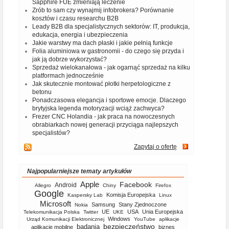
Sapphire FUE zmieniają leczenie
Zrób to sam czy wynajmij infobrokera? Porównanie
kosztów i czasu researchu B2B
Leady B2B dla specjalistycznych sektorów: IT, produkcja,
edukacja, energia i ubezpieczenia
Jakie warstwy ma dach płaski i jakie pełnią funkcje
Folia aluminiowa w gastronomii - do czego się przyda i
jak ją dobrze wykorzystać?
Sprzedaż wielokanałowa - jak ogarnąć sprzedaż na kilku
platformach jednocześnie
Jak skutecznie montować płotki herpetologiczne z
betonu
Ponadczasowa elegancja i sportowe emocje. Dlaczego
brytyjska legenda motoryzacji wciąż zachwyca?
Frezer CNC Holandia - jak praca na nowoczesnych
obrabiarkach nowej generacji przyciąga najlepszych
specjalistów?
Zapytaj o ofertę
Najpopularniejsze tematy artykułów
Apple
Facebook
Android
Allegro
Chiny
Firefox
Google
Komisja Europejska
Kaspersky Lab
Linux
Microsoft
Samsung
Stany Zjednoczone
Nokia
UE
USA
Unia Europejska
Telekomunikacja Polska
Twitter
UKE
Windows
Urząd Komunikacji Elektronicznej
YouTube
aplikacje
bezpieczeństwo
badania
aplikacje mobilne
biznes