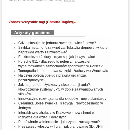
Zobacz wszystkie tagi (Chmura Tagów)
Artykuły gościnne
Gdzie stosuje się jednorazowe rękawice foliowe?
Szybka metamorfoza wnętrza. Tekstylia domowe, w które
naprawdę warto zainwestować
Elektroniczne faktury - czym są i jak je wystawiać
Porsche 911 - dlaczego to jeden z najcześciej
wynajmowanych samochodów sportowych w Polsce?
Tomografia komputerowa szczęki i żuchwy we Wrocławiu
Na czym polega obsługa prawna organizacji
pozarządowych?
Jak mądrze obniżyć koszty eksploatacji auta?
Nowoczesne systemy LPG w dobie zaawansowanych
silników
Innowacyjne rozwiązania dla sklepów - nowe standardy
Ceramika Bolesławiecka: Tradycja i Nowoczesność w
Jednym
Interaktywne atrakcje w Krakowie - nowy trend w
rozrywce dla dzieci i dorosłych
Pomówienie w internecie - jak szybko zareagować?
Przeszczep włosów w Turcji: jak planowanie 3D, DHI i