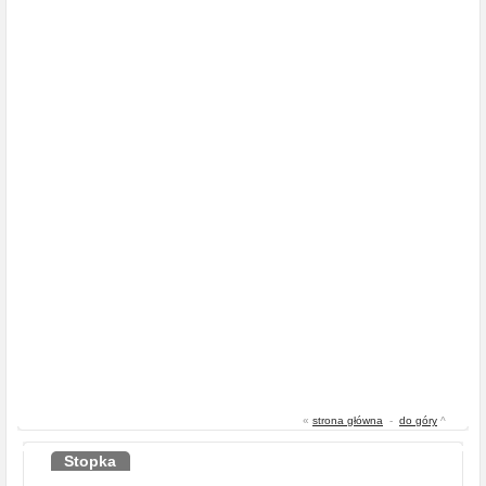
«
strona główna
-
do góry
^
Stopka