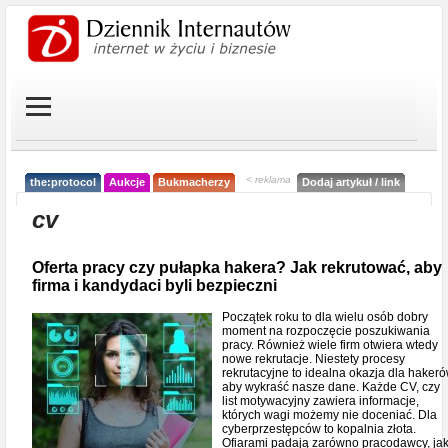
< reklama
the:protocol
Aukcje
Bukmacherzy
Dodaj artykuł / link
cv
Oferta pracy czy pułapka hakera? Jak rekrutować, aby
firma i kandydaci byli bezpieczni
Początek roku to dla wielu osób dobry
moment na rozpoczęcie poszukiwania
pracy. Również wiele firm otwiera wtedy
nowe rekrutacje. Niestety procesy
rekrutacyjne to idealna okazja dla hakeró
aby wykraść nasze dane. Każde CV, czy
list motywacyjny zawiera informacje,
których wagi możemy nie doceniać. Dla
cyberprzestępców to kopalnia złota.
Ofiarami padają zarówno pracodawcy, jak