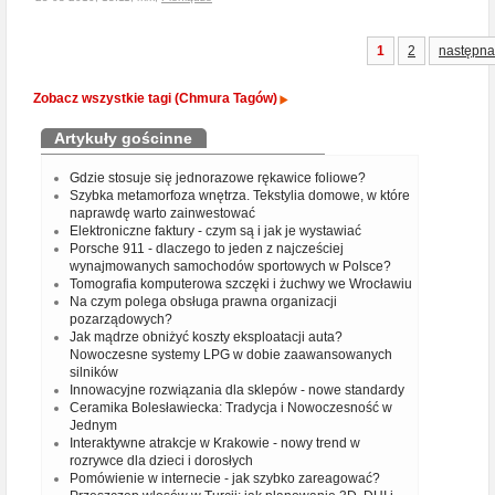
1
2
następna
Zobacz wszystkie tagi (Chmura Tagów)
Artykuły gościnne
Gdzie stosuje się jednorazowe rękawice foliowe?
Szybka metamorfoza wnętrza. Tekstylia domowe, w które
naprawdę warto zainwestować
Elektroniczne faktury - czym są i jak je wystawiać
Porsche 911 - dlaczego to jeden z najcześciej
wynajmowanych samochodów sportowych w Polsce?
Tomografia komputerowa szczęki i żuchwy we Wrocławiu
Na czym polega obsługa prawna organizacji
pozarządowych?
Jak mądrze obniżyć koszty eksploatacji auta?
Nowoczesne systemy LPG w dobie zaawansowanych
silników
Innowacyjne rozwiązania dla sklepów - nowe standardy
Ceramika Bolesławiecka: Tradycja i Nowoczesność w
Jednym
Interaktywne atrakcje w Krakowie - nowy trend w
rozrywce dla dzieci i dorosłych
Pomówienie w internecie - jak szybko zareagować?