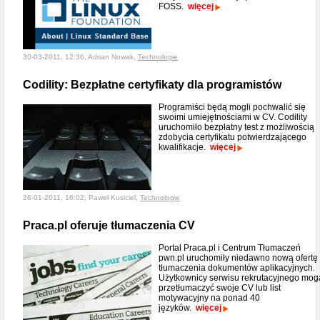
FOSS.
więcej
30-03-2011, 12:36, Adrian Nowak,
Technologie
Codility: Bezpłatne certyfikaty dla programistów
Programiści będą mogli pochwalić się
swoimi umiejętnościami w CV. Codility
uruchomiło bezpłatny test z możliwością
zdobycia certyfikatu potwierdzającego
kwalifikacje.
więcej
26-01-2011, 16:02, Paweł Kusiciel,
Technologie
Praca.pl oferuje tłumaczenia CV
Portal Praca.pl i Centrum Tłumaczeń
pwn.pl uruchomiły niedawno nową ofertę 
tłumaczenia dokumentów aplikacyjnych.
Użytkownicy serwisu rekrutacyjnego mog
przetłumaczyć swoje CV lub list
motywacyjny na ponad 40
języków.
więcej