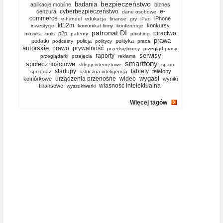
bezpieczeństwo
badania
aplikacje mobilne
biznes
cyberbezpieczeństwo
e-
cenzura
dane osobowe
commerce
iPhone
e-handel
edukacja
finanse
gry
iPad
kf12m
konkursy
inwestycje
komunikat firmy
konferencje
patronat DI
piractwo
p2p
muzyka
nols
patenty
phishing
prawa
podatki
policja
polityka
podcasty
politycy
praca
autorskie
prawo
prywatność
przedsiębiorcy
przegląd prasy
serwisy
raporty
przeglądarki
przejęcia
reklama
smartfony
społecznościowe
sklepy internetowe
spam
startupy
tablety
telefony
sprzedaż
sztuczna inteligencja
wygasl
urządzenia przenośne
wideo
komórkowe
wyniki
własność intelektualna
finansowe
wyszukiwarki
Więcej tagów