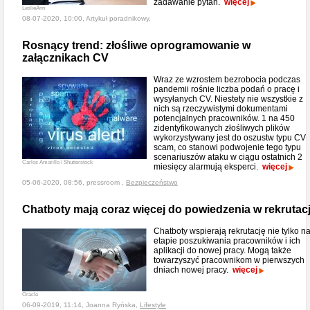
zadawanie pytań.
więcej
LeslieAnn
08-07-2020, 10:00, Artykuł poradnikowy,
Rosnący trend: złośliwe oprogramowanie w
załącznikach CV
Wraz ze wzrostem bezrobocia podczas
pandemii rośnie liczba podań o pracę i
wysyłanych CV. Niestety nie wszystkie z
nich są rzeczywistymi dokumentami
potencjalnych pracowników. 1 na 450
zidentyfikowanych złośliwych plików
wykorzystywany jest do oszustw typu CV
scam, co stanowi podwojenie tego typu
scenariuszów ataku w ciągu ostatnich 2
Carlos Amarillo / Shutterstock
miesięcy alarmują eksperci.
więcej
05-06-2020, 08:56, pressroom ,
Bezpieczeństwo
Chatboty mają coraz więcej do powiedzenia w rekrutacj
Chatboty wspierają rekrutację nie tylko n
etapie poszukiwania pracowników i ich
aplikacji do nowej pracy. Mogą także
towarzyszyć pracownikom w pierwszych
dniach nowej pracy.
więcej
Oracle
06-09-2019, 11:14, Joanna Ryńska,
Lifestyle