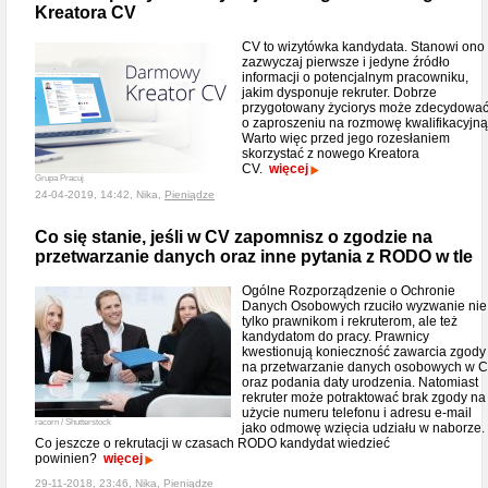
Kreatora CV
CV to wizytówka kandydata. Stanowi ono
zazwyczaj pierwsze i jedyne źródło
informacji o potencjalnym pracowniku,
jakim dysponuje rekruter. Dobrze
przygotowany życiorys może zdecydowa
o zaproszeniu na rozmowę kwalifikacyjną
Warto więc przed jego rozesłaniem
skorzystać z nowego Kreatora
CV.
więcej
Grupa Pracuj
24-04-2019, 14:42, Nika,
Pieniądze
Co się stanie, jeśli w CV zapomnisz o zgodzie na
przetwarzanie danych oraz inne pytania z RODO w tle
Ogólne Rozporządzenie o Ochronie
Danych Osobowych rzuciło wyzwanie nie
tylko prawnikom i rekruterom, ale też
kandydatom do pracy. Prawnicy
kwestionują konieczność zawarcia zgody
na przetwarzanie danych osobowych w 
oraz podania daty urodzenia. Natomiast
rekruter może potraktować brak zgody na
użycie numeru telefonu i adresu e-mail
racorn / Shutterstock
jako odmowę wzięcia udziału w naborze.
Co jeszcze o rekrutacji w czasach RODO kandydat wiedzieć
powinien?
więcej
29-11-2018, 23:46, Nika,
Pieniądze