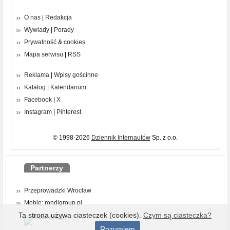
O nas
|
Redakcja
Wywiady
|
Porady
Prywatność
&
cookies
Mapa serwisu
|
RSS
Reklama
|
Wpisy gościnne
Katalog
|
Kalendarium
Facebook
|
X
Instagram
|
Pinterest
© 1998-2026
Dziennik Internautów
Sp. z o.o.
Partnerzy
Przeprowadzki Wrocław
Meble: rondigroup.pl
Ta strona używa ciasteczek (cookies).
Czym są ciasteczka?
Rozumiem