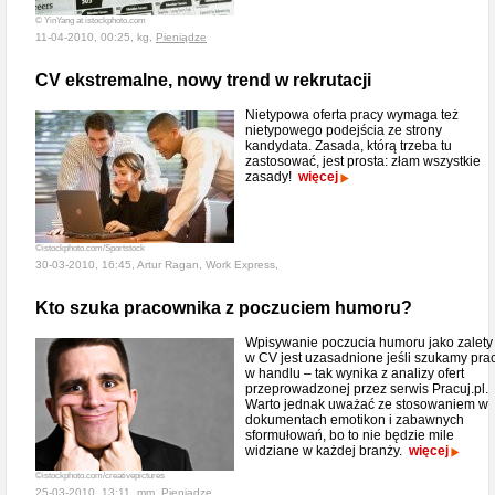
© YinYang at istockphoto.com
11-04-2010, 00:25, kg,
Pieniądze
CV ekstremalne, nowy trend w rekrutacji
Nietypowa oferta pracy wymaga też
nietypowego podejścia ze strony
kandydata. Zasada, którą trzeba tu
zastosować, jest prosta: złam wszystkie
zasady!
więcej
©istockphoto.com/Sportstock
30-03-2010, 16:45, Artur Ragan, Work Express,
Kto szuka pracownika z poczuciem humoru?
Wpisywanie poczucia humoru jako zalety
w CV jest uzasadnione jeśli szukamy pra
w handlu – tak wynika z analizy ofert
przeprowadzonej przez serwis Pracuj.pl.
Warto jednak uważać ze stosowaniem w
dokumentach emotikon i zabawnych
sformułowań, bo to nie będzie mile
widziane w każdej branży.
więcej
©istockphoto.com/creativepictures
25-03-2010, 13:11, mm,
Pieniądze