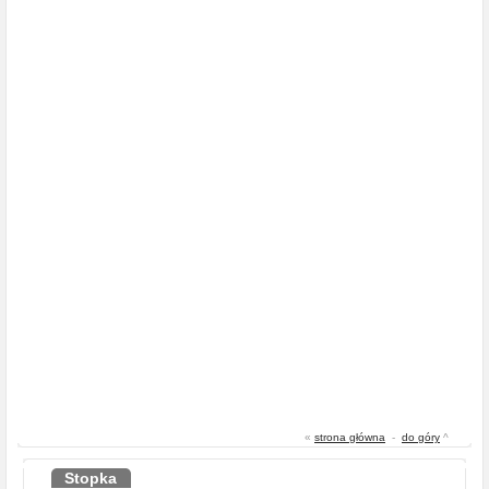
«
strona główna
-
do góry
^
Stopka