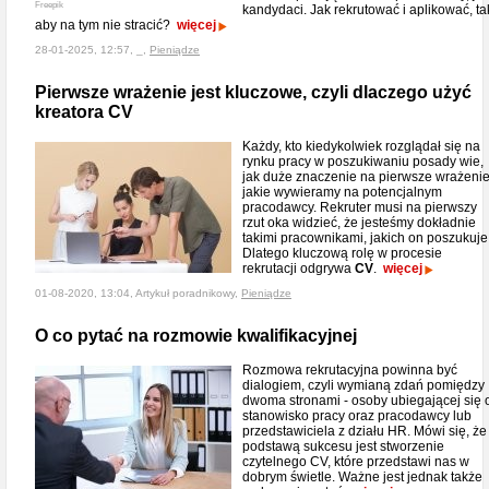
Freepik
kandydaci. Jak rekrutować i aplikować, ta
aby na tym nie stracić?
więcej
28-01-2025, 12:57, _,
Pieniądze
Pierwsze wrażenie jest kluczowe, czyli dlaczego użyć
kreatora CV
Każdy, kto kiedykolwiek rozglądał się na
rynku pracy w poszukiwaniu posady wie,
jak duże znaczenie na pierwsze wrażenie
jakie wywieramy na potencjalnym
pracodawcy. Rekruter musi na pierwszy
rzut oka widzieć, że jesteśmy dokładnie
takimi pracownikami, jakich on poszukuje
Dlatego kluczową rolę w procesie
rekrutacji odgrywa
CV
.
więcej
01-08-2020, 13:04, Artykuł poradnikowy,
Pieniądze
O co pytać na rozmowie kwalifikacyjnej
Rozmowa rekrutacyjna powinna być
dialogiem, czyli wymianą zdań pomiędzy
dwoma stronami - osoby ubiegającej się 
stanowisko pracy oraz pracodawcy lub
przedstawiciela z działu HR. Mówi się, że
podstawą sukcesu jest stworzenie
czytelnego CV, które przedstawi nas w
dobrym świetle. Ważne jest jednak także