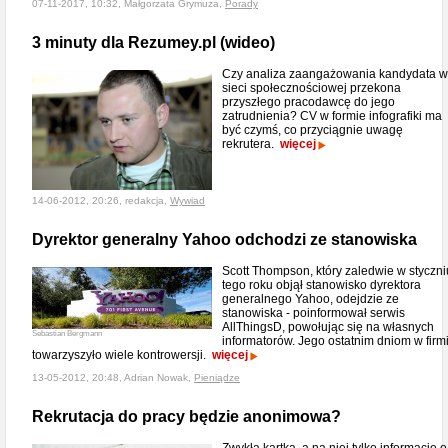
07-11-2017, 10:32, Małgorzata Grymuza,
Porady
3 minuty dla Rezumey.pl (wideo)
Czy analiza zaangażowania kandydata w
sieci społecznościowej przekona
przyszłego pracodawcę do jego
zatrudnienia? CV w formie infografiki ma
być czymś, co przyciągnie uwagę
rekrutera.
więcej
14-06-2012, 20:26, redakcja,
Wywiad
Dyrektor generalny Yahoo odchodzi ze stanowiska
Scott Thompson, który zaledwie w styczni
tego roku objął stanowisko dyrektora
generalnego Yahoo, odejdzie ze
stanowiska - poinformował serwis
AllThingsD, powołując się na własnych
Sebastian Bergmann
informatorów. Jego ostatnim dniom w firm
towarzyszyło wiele kontrowersji.
więcej
13-05-2012, 20:48, Adrian Nowak,
Pieniądze
Rekrutacja do pracy będzie anonimowa?