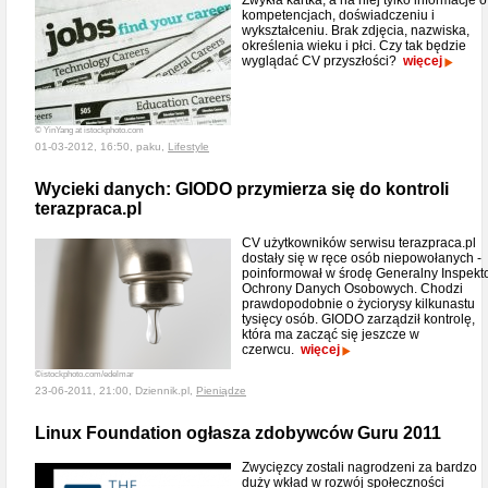
Zwykła kartka, a na niej tylko informacje o
kompetencjach, doświadczeniu i
wykształceniu. Brak zdjęcia, nazwiska,
określenia wieku i płci. Czy tak będzie
wyglądać CV przyszłości?
więcej
© YinYang at istockphoto.com
01-03-2012, 16:50, paku,
Lifestyle
Wycieki danych: GIODO przymierza się do kontroli
terazpraca.pl
CV użytkowników serwisu terazpraca.pl
dostały się w ręce osób niepowołanych -
poinformował w środę Generalny Inspekt
Ochrony Danych Osobowych. Chodzi
prawdopodobnie o życiorysy kilkunastu
tysięcy osób. GIODO zarządził kontrolę,
która ma zacząć się jeszcze w
czerwcu.
więcej
©istockphoto.com/edelmar
23-06-2011, 21:00, Dziennik.pl,
Pieniądze
Linux Foundation ogłasza zdobywców Guru 2011
Zwycięzcy zostali nagrodzeni za bardzo
duży wkład w rozwój społeczności