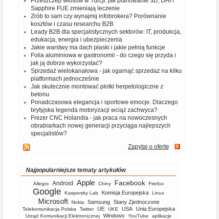
Przeszczep włosów w Turcji: jak planowanie 3D, DHI i
Sapphire FUE zmieniają leczenie
Zrób to sam czy wynajmij infobrokera? Porównanie
kosztów i czasu researchu B2B
Leady B2B dla specjalistycznych sektorów: IT, produkcja,
edukacja, energia i ubezpieczenia
Jakie warstwy ma dach płaski i jakie pełnią funkcje
Folia aluminiowa w gastronomii - do czego się przyda i
jak ją dobrze wykorzystać?
Sprzedaż wielokanałowa - jak ogarnąć sprzedaż na kilku
platformach jednocześnie
Jak skutecznie montować płotki herpetologiczne z
betonu
Ponadczasowa elegancja i sportowe emocje. Dlaczego
brytyjska legenda motoryzacji wciąż zachwyca?
Frezer CNC Holandia - jak praca na nowoczesnych
obrabiarkach nowej generacji przyciąga najlepszych
specjalistów?
Zapytaj o ofertę
Najpopularniejsze tematy artykułów
Apple
Facebook
Android
Allegro
Chiny
Firefox
Google
Komisja Europejska
Kaspersky Lab
Linux
Microsoft
Samsung
Stany Zjednoczone
Nokia
UE
USA
Unia Europejska
Telekomunikacja Polska
Twitter
UKE
Windows
Urząd Komunikacji Elektronicznej
YouTube
aplikacje