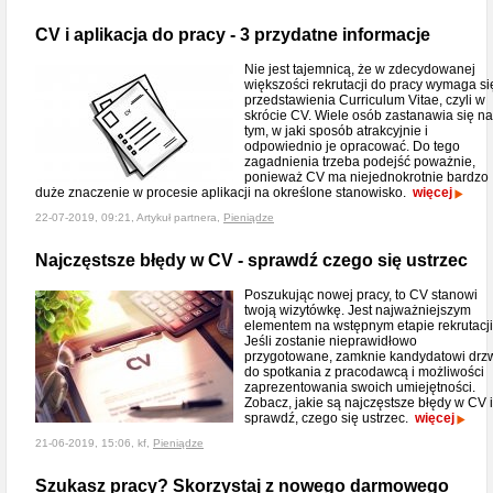
CV i aplikacja do pracy - 3 przydatne informacje
Nie jest tajemnicą, że w zdecydowanej
większości rekrutacji do pracy wymaga si
przedstawienia Curriculum Vitae, czyli w
skrócie CV. Wiele osób zastanawia się n
tym, w jaki sposób atrakcyjnie i
odpowiednio je opracować. Do tego
zagadnienia trzeba podejść poważnie,
ponieważ CV ma niejednokrotnie bardzo
duże znaczenie w procesie aplikacji na określone stanowisko.
więcej
22-07-2019, 09:21, Artykuł partnera,
Pieniądze
Najczęstsze błędy w CV - sprawdź czego się ustrzec
Poszukując nowej pracy, to CV stanowi
twoją wizytówkę. Jest najważniejszym
elementem na wstępnym etapie rekrutacji
Jeśli zostanie nieprawidłowo
przygotowane, zamknie kandydatowi drz
do spotkania z pracodawcą i możliwości
zaprezentowania swoich umiejętności.
Zobacz, jakie są najczęstsze błędy w CV i
sprawdź, czego się ustrzec.
więcej
21-06-2019, 15:06, kf,
Pieniądze
Szukasz pracy? Skorzystaj z nowego darmowego