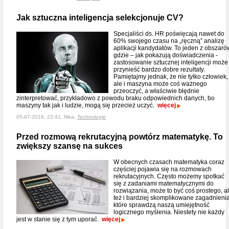
Jak sztuczna inteligencja selekcjonuje CV?
Specjaliści ds. HR poświęcają nawet do
60% swojego czasu na „ręczną” analizę
aplikacji kandydatów. To jeden z obszaró
gdzie – jak pokazują doświadczenia -
zastosowanie sztucznej inteligencji może
przynieść bardzo dobre rezultaty.
Pamiętajmy jednak, że nie tylko człowiek,
ale i maszyna może coś ważnego
przeoczyć, a właściwie błędnie
zinterpretować, przykładowo z powodu braku odpowiednich danych, bo
maszyny tak jak i ludzie, mogą się przecież uczyć.
więcej
05-07-2018, 22:41, Nika,
Technologie
Przed rozmową rekrutacyjną powtórz matematykę. To
zwiększy szansę na sukces
W obecnych czasach matematyka coraz
częściej pojawia się na rozmowach
rekrutacyjnych. Często możemy spotkać
się z zadaniami matematycznymi do
rozwiązania, może to być coś prostego, a
też i bardziej skomplikowane zagadnienia
które sprawdzą naszą umiejętność
logicznego myślenia. Niestety nie każdy
jest w stanie się z tym uporać.
więcej