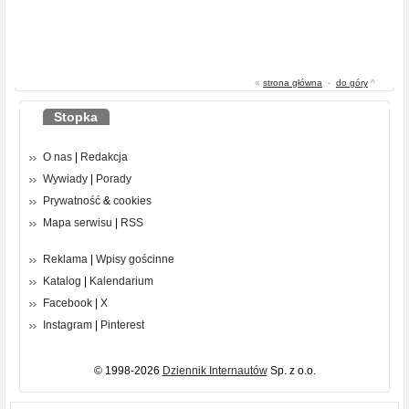
«
strona główna
-
do góry
^
Stopka
O nas
|
Redakcja
Wywiady
|
Porady
Prywatność
&
cookies
Mapa serwisu
|
RSS
Reklama
|
Wpisy gościnne
Katalog
|
Kalendarium
Facebook
|
X
Instagram
|
Pinterest
© 1998-2026
Dziennik Internautów
Sp. z o.o.