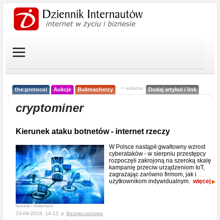
< reklama
the:protocol
Aukcje
Bukmacherzy
Dodaj artykuł / link
cryptominer
Kierunek ataku botnetów - internet rzeczy
W Polsce nastąpił gwałtowny wzrost
cyberataków - w sierpniu przestępcy
rozpoczęli zakrojoną na szeroką skalę
kampanię przeciw urządzeniom IoT,
zagrażając zarówno firmom, jak i
użytkownikom indywidualnym.
więcej
hywards / shutterstock
23-09-2019, 14:12, jr,
Bezpieczeństwo