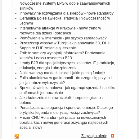
Nowoczesne systemy LPG w dobie zaawansowanych
silników
Innowacyjne rozwiązania dla sklepów - nowe standardy
Ceramika Bolesławiecka: Tradycja i Nowoczesność w
Jednym
Interaktywne atrakcje w Krakowie - nowy trend w
rozrywce dla dzieci i dorosłych
Pomówienie w internecie - jak szybko zareagować?
Przeszczep włosów w Turcji: jak planowanie 3D, DHI i
Sapphire FUE zmieniają leczenie
Zrób to sam czy wynajmij infobrokera? Porównanie
kosztów i czasu researchu B2B
Leady B2B dla specjalistycznych sektorów: IT, produkcja,
edukacja, energia i ubezpieczenia
Jakie warstwy ma dach płaski i jakie pełnią funkcje
Folia aluminiowa w gastronomii - do czego się przyda i
jak ją dobrze wykorzystać?
Sprzedaż wielokanałowa - jak ogarnąć sprzedaż na kilku
platformach jednocześnie
Jak skutecznie montować płotki herpetologiczne z
betonu
Ponadczasowa elegancja i sportowe emocje. Dlaczego
brytyjska legenda motoryzacji wciąż zachwyca?
Frezer CNC Holandia - jak praca na nowoczesnych
obrabiarkach nowej generacji przyciąga najlepszych
specjalistów?
Zapytaj o ofertę