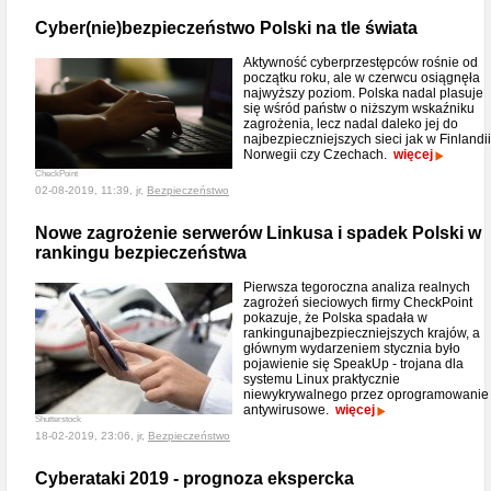
Cyber(nie)bezpieczeństwo Polski na tle świata
Aktywność cyberprzestępców rośnie od
początku roku, ale w czerwcu osiągnęła
najwyższy poziom. Polska nadal plasuje
się wśród państw o niższym wskaźniku
zagrożenia, lecz nadal daleko jej do
najbezpieczniejszych sieci jak w Finlandii
Norwegii czy Czechach.
więcej
CheckPoint
02-08-2019, 11:39, jr,
Bezpieczeństwo
Nowe zagrożenie serwerów Linkusa i spadek Polski w
rankingu bezpieczeństwa
Pierwsza tegoroczna analiza realnych
zagrożeń sieciowych firmy CheckPoint
pokazuje, że Polska spadała w
rankingunajbezpieczniejszych krajów, a
głównym wydarzeniem stycznia było
pojawienie się SpeakUp - trojana dla
systemu Linux praktycznie
niewykrywalnego przez oprogramowanie
antywirusowe.
więcej
Shutterstock
18-02-2019, 23:06, jr,
Bezpieczeństwo
Cyberataki 2019 - prognoza ekspercka