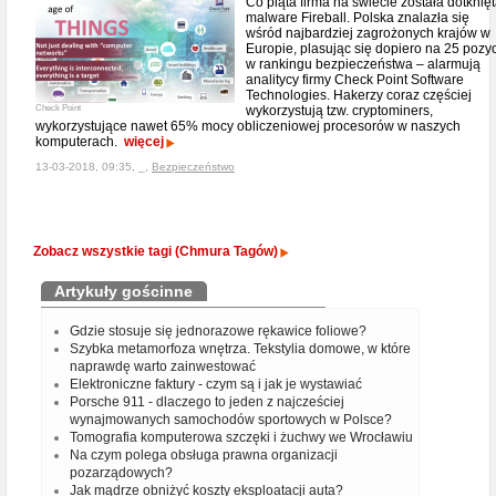
Co piąta firma na świecie została dotknię
malware Fireball. Polska znalazła się
wśród najbardziej zagrożonych krajów w
Europie, plasując się dopiero na 25 pozyc
w rankingu bezpieczeństwa – alarmują
analitycy firmy Check Point Software
Technologies. Hakerzy coraz częściej
Check Point
wykorzystują tzw. cryptominers,
wykorzystujące nawet 65% mocy obliczeniowej procesorów w naszych
komputerach.
więcej
13-03-2018, 09:35, _,
Bezpieczeństwo
Zobacz wszystkie tagi (Chmura Tagów)
Artykuły gościnne
Gdzie stosuje się jednorazowe rękawice foliowe?
Szybka metamorfoza wnętrza. Tekstylia domowe, w które
naprawdę warto zainwestować
Elektroniczne faktury - czym są i jak je wystawiać
Porsche 911 - dlaczego to jeden z najcześciej
wynajmowanych samochodów sportowych w Polsce?
Tomografia komputerowa szczęki i żuchwy we Wrocławiu
Na czym polega obsługa prawna organizacji
pozarządowych?
Jak mądrze obniżyć koszty eksploatacji auta?