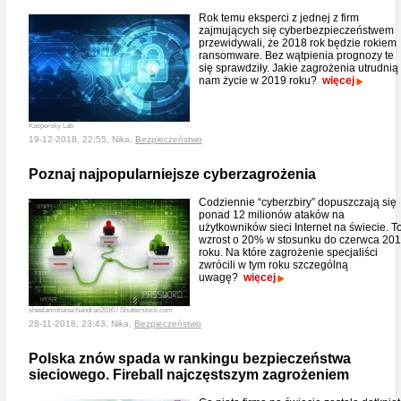
Rok temu eksperci z jednej z firm
zajmujących się cyberbezpieczeństwem
przewidywali, że 2018 rok będzie rokiem
ransomware. Bez wątpienia prognozy te
się sprawdziły. Jakie zagrożenia utrudnią
nam życie w 2019 roku?
więcej
Kaspersky Lab
19-12-2018, 22:55, Nika,
Bezpieczeństwo
Poznaj najpopularniejsze cyberzagrożenia
Codziennie “cyberzbiry” dopuszczają się
ponad 12 milionów ataków na
użytkowników sieci Internet na świecie. T
wzrost o 20% w stosunku do czerwca 20
roku. Na które zagrożenie specjaliści
zwrócili w tym roku szczególną
uwagę?
więcej
sheelamohanachandran2010 / Shutterstock.com
28-11-2018, 23:43, Nika,
Bezpieczeństwo
Polska znów spada w rankingu bezpieczeństwa
sieciowego. Fireball najczęstszym zagrożeniem