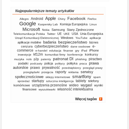
Najpopularniejsze tematy artykułów
Apple
Facebook
Android
Allegro
Chiny
Firefox
Google
Komisja Europejska
Kaspersky Lab
Linux
Microsoft
Samsung
Stany Zjednoczone
Nokia
UE
USA
Unia Europejska
Telekomunikacja Polska
Twitter
UKE
Windows
Urząd Komunikacji Elektronicznej
YouTube
aplikacje
bezpieczeństwo
badania
aplikacje mobilne
biznes
cyberbezpieczeństwo
e-
cenzura
dane osobowe
commerce
iPhone
e-handel
edukacja
finanse
gry
iPad
kf12m
konkursy
inwestycje
komunikat firmy
konferencje
patronat DI
piractwo
p2p
muzyka
nols
patenty
phishing
prawa
podatki
policja
polityka
podcasty
politycy
praca
autorskie
prawo
prywatność
przedsiębiorcy
przegląd prasy
serwisy
raporty
przeglądarki
przejęcia
reklama
smartfony
społecznościowe
sklepy internetowe
spam
startupy
tablety
telefony
sprzedaż
sztuczna inteligencja
wygasl
urządzenia przenośne
wideo
komórkowe
wyniki
własność intelektualna
finansowe
wyszukiwarki
Więcej tagów