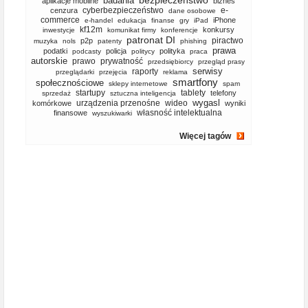
bezpieczeństwo
badania
aplikacje mobilne
biznes
cyberbezpieczeństwo
e-
cenzura
dane osobowe
commerce
iPhone
e-handel
edukacja
finanse
gry
iPad
kf12m
konkursy
inwestycje
komunikat firmy
konferencje
patronat DI
piractwo
p2p
muzyka
nols
patenty
phishing
prawa
podatki
policja
polityka
podcasty
politycy
praca
autorskie
prawo
prywatność
przedsiębiorcy
przegląd prasy
serwisy
raporty
przeglądarki
przejęcia
reklama
smartfony
społecznościowe
sklepy internetowe
spam
startupy
tablety
telefony
sprzedaż
sztuczna inteligencja
wygasl
urządzenia przenośne
wideo
komórkowe
wyniki
własność intelektualna
finansowe
wyszukiwarki
Więcej tagów