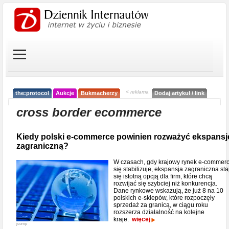
< reklama
the:protocol
Aukcje
Bukmacherzy
Dodaj artykuł / link
cross border ecommerce
Kiedy polski e-commerce powinien rozważyć ekspansj
zagraniczną?
W czasach, gdy krajowy rynek e-commer
się stabilizuje, ekspansja zagraniczna sta
się istotną opcją dla firm, które chcą
rozwijać się szybciej niż konkurencja.
Dane rynkowe wskazują, że już 8 na 10
polskich e-sklepów, które rozpoczęły
sprzedaż za granicą, w ciągu roku
rozszerza działalność na kolejne
kraje.
więcej
jcomp