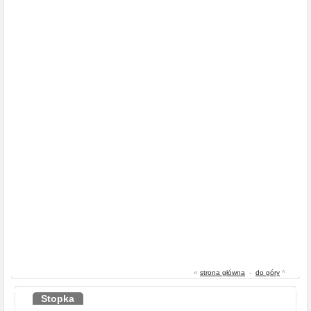
«
strona główna
-
do góry
^
Stopka