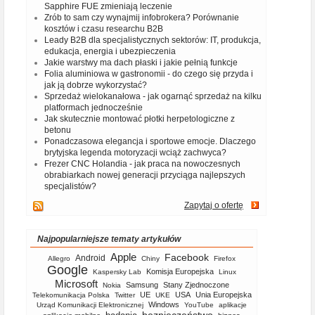
Sapphire FUE zmieniają leczenie
Zrób to sam czy wynajmij infobrokera? Porównanie
kosztów i czasu researchu B2B
Leady B2B dla specjalistycznych sektorów: IT, produkcja,
edukacja, energia i ubezpieczenia
Jakie warstwy ma dach płaski i jakie pełnią funkcje
Folia aluminiowa w gastronomii - do czego się przyda i
jak ją dobrze wykorzystać?
Sprzedaż wielokanałowa - jak ogarnąć sprzedaż na kilku
platformach jednocześnie
Jak skutecznie montować płotki herpetologiczne z
betonu
Ponadczasowa elegancja i sportowe emocje. Dlaczego
brytyjska legenda motoryzacji wciąż zachwyca?
Frezer CNC Holandia - jak praca na nowoczesnych
obrabiarkach nowej generacji przyciąga najlepszych
specjalistów?
Zapytaj o ofertę
Najpopularniejsze tematy artykułów
Apple
Facebook
Android
Allegro
Chiny
Firefox
Google
Komisja Europejska
Kaspersky Lab
Linux
Microsoft
Samsung
Stany Zjednoczone
Nokia
UE
USA
Unia Europejska
Telekomunikacja Polska
Twitter
UKE
Windows
Urząd Komunikacji Elektronicznej
YouTube
aplikacje