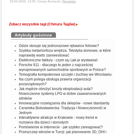
18-04-2025, 13:05, Cezary Bunsecki,
Pieniądze
Zobacz wszystkie tagi (Chmura Tagów)
Artykuły gościnne
Gdzie stosuje się jednorazowe rękawice foliowe?
Szybka metamorfoza wnętrza. Tekstylia domowe, w które
naprawdę warto zainwestować
Elektroniczne faktury - czym są i jak je wystawiać
Porsche 911 - dlaczego to jeden z najcześciej
wynajmowanych samochodów sportowych w Polsce?
Tomografia komputerowa szczęki i żuchwy we Wrocławiu
Na czym polega obsługa prawna organizacji
pozarządowych?
Jak mądrze obniżyć koszty eksploatacji auta?
Nowoczesne systemy LPG w dobie zaawansowanych
silników
Innowacyjne rozwiązania dla sklepów - nowe standardy
Ceramika Bolesławiecka: Tradycja i Nowoczesność w
Jednym
Interaktywne atrakcje w Krakowie - nowy trend w
rozrywce dla dzieci i dorosłych
Pomówienie w internecie - jak szybko zareagować?
Przeszczep włosów w Turcji: jak planowanie 3D, DHI i