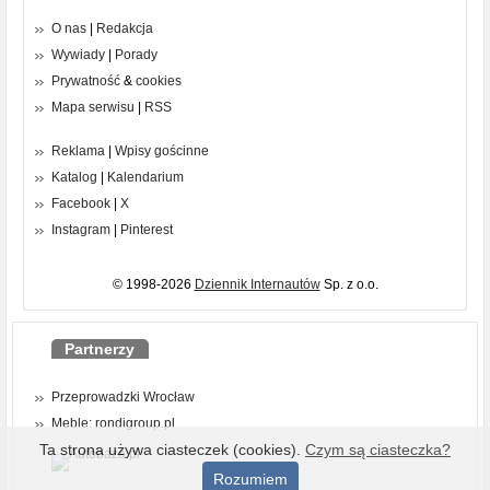
O nas
|
Redakcja
Wywiady
|
Porady
Prywatność
&
cookies
Mapa serwisu
|
RSS
Reklama
|
Wpisy gościnne
Katalog
|
Kalendarium
Facebook
|
X
Instagram
|
Pinterest
© 1998-2026
Dziennik Internautów
Sp. z o.o.
Partnerzy
Przeprowadzki Wrocław
Meble: rondigroup.pl
Ta strona używa ciasteczek (cookies).
Czym są ciasteczka?
Rozumiem