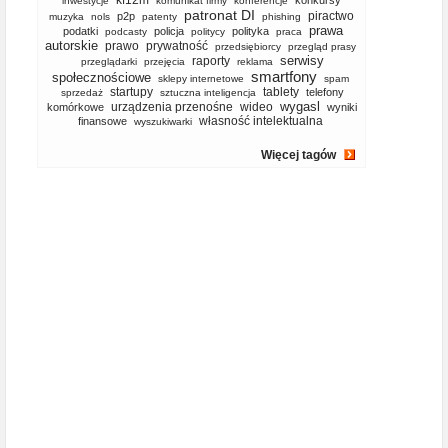
kf12m
konkursy
inwestycje
komunikat firmy
konferencje
patronat DI
piractwo
p2p
muzyka
nols
patenty
phishing
prawa
podatki
policja
polityka
podcasty
politycy
praca
autorskie
prawo
prywatność
przedsiębiorcy
przegląd prasy
serwisy
raporty
przeglądarki
przejęcia
reklama
smartfony
społecznościowe
sklepy internetowe
spam
startupy
tablety
telefony
sprzedaż
sztuczna inteligencja
wygasl
urządzenia przenośne
wideo
komórkowe
wyniki
własność intelektualna
finansowe
wyszukiwarki
Więcej tagów