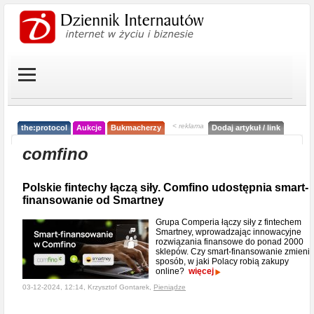
< reklama
the:protocol
Aukcje
Bukmacherzy
Dodaj artykuł / link
comfino
Polskie fintechy łączą siły. Comfino udostępnia smart-
finansowanie od Smartney
Grupa Comperia łączy siły z fintechem
Smartney, wprowadzając innowacyjne
rozwiązania finansowe do ponad 2000
sklepów. Czy smart-finansowanie zmieni
sposób, w jaki Polacy robią zakupy
online?
więcej
03-12-2024, 12:14, Krzysztof Gontarek,
Pieniądze