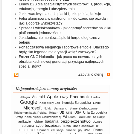
Leady B2B dla specjalistycznych sektorów: IT, produkcja,
edukacja, energia i ubezpieczenia
Jakie warstwy ma dach płaski i jakie pełnią funkcje
Folia aluminiowa w gastronomii - do czego się przyda i
jak ją dobrze wykorzystać?
Sprzedaż wielokanałowa - jak ogarnąć sprzedaż na kilku
platformach jednocześnie
Jak skutecznie montować płotki herpetologiczne z
betonu
Ponadczasowa elegancja i sportowe emocje. Dlaczego
brytyjska legenda motoryzacji wciąż zachwyca?
Frezer CNC Holandia - jak praca na nowoczesnych
obrabiarkach nowej generacji przyciąga najlepszych
specjalistów?
Zapytaj o ofertę
Najpopularniejsze tematy artykułów
Apple
Facebook
Android
Allegro
Chiny
Firefox
Google
Komisja Europejska
Kaspersky Lab
Linux
Microsoft
Samsung
Stany Zjednoczone
Nokia
UE
USA
Unia Europejska
Telekomunikacja Polska
Twitter
UKE
Windows
Urząd Komunikacji Elektronicznej
YouTube
aplikacje
bezpieczeństwo
badania
aplikacje mobilne
biznes
cyberbezpieczeństwo
e-
cenzura
dane osobowe
commerce
iPhone
e-handel
edukacja
finanse
gry
iPad