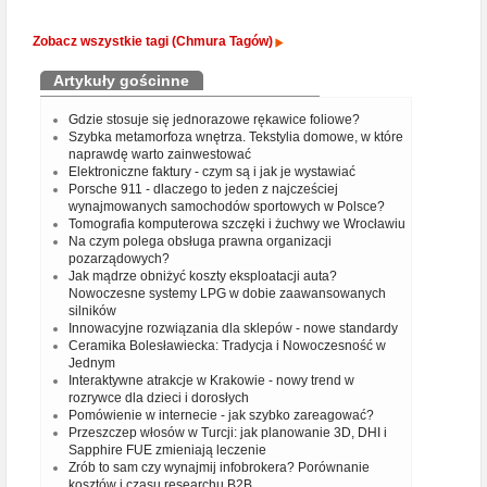
Zobacz wszystkie tagi (Chmura Tagów)
Artykuły gościnne
Gdzie stosuje się jednorazowe rękawice foliowe?
Szybka metamorfoza wnętrza. Tekstylia domowe, w które
naprawdę warto zainwestować
Elektroniczne faktury - czym są i jak je wystawiać
Porsche 911 - dlaczego to jeden z najcześciej
wynajmowanych samochodów sportowych w Polsce?
Tomografia komputerowa szczęki i żuchwy we Wrocławiu
Na czym polega obsługa prawna organizacji
pozarządowych?
Jak mądrze obniżyć koszty eksploatacji auta?
Nowoczesne systemy LPG w dobie zaawansowanych
silników
Innowacyjne rozwiązania dla sklepów - nowe standardy
Ceramika Bolesławiecka: Tradycja i Nowoczesność w
Jednym
Interaktywne atrakcje w Krakowie - nowy trend w
rozrywce dla dzieci i dorosłych
Pomówienie w internecie - jak szybko zareagować?
Przeszczep włosów w Turcji: jak planowanie 3D, DHI i
Sapphire FUE zmieniają leczenie
Zrób to sam czy wynajmij infobrokera? Porównanie
kosztów i czasu researchu B2B