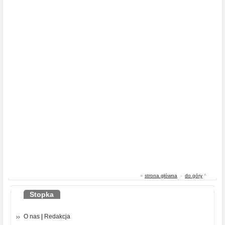
«
strona główna
-
do góry
^
Stopka
O nas
|
Redakcja