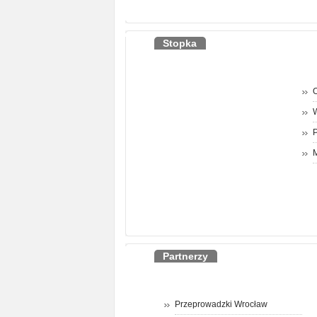
Stopka
O
P
M
Partnerzy
Przeprowadzki Wrocław