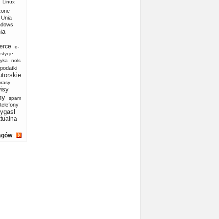
Linux
zone
Unia
ndows
ia
erce
e-
stycje
yka
nols
podatki
utorskie
prasy
isy
ny
spam
telefony
ygasl
ktualna
agów