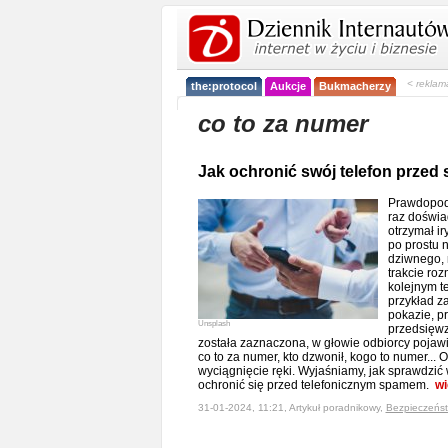
< reklam
the:protocol
Aukcje
Bukmacherzy
co to za numer
Jak ochronić swój telefon prze
Prawdopodo
raz doświa
otrzymał ir
po prostu 
dziwnego, 
trakcie ro
kolejnym t
przykład z
pokazie, p
Unsplash
przedsięwz
została zaznaczona, w głowie odbiorcy pojawi
co to za numer, kto dzwonił, kogo to numer... 
wyciągnięcie ręki. Wyjaśniamy, jak sprawdzić 
ochronić się przed telefonicznym spamem.
wi
31-01-2024, 11:21, Artykuł poradnikowy,
Bezpieczeńs