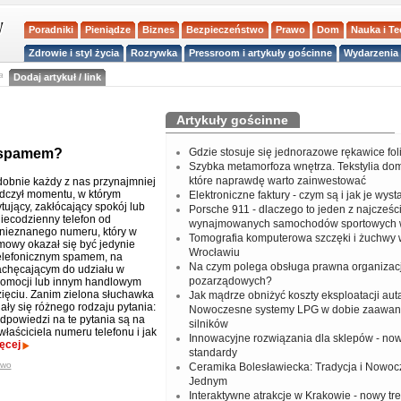
Poradniki
Pieniądze
Biznes
Bezpieczeństwo
Prawo
Dom
Nauka i T
Zdrowie i styl życia
Rozrywka
Pressroom i artykuły gościnne
Wydarzenia 
a
Dodaj artykuł / link
Artykuły gościnne
d spamem?
Gdzie stosuje się jednorazowe rękawice fo
Szybka metamorfoza wnętrza. Tekstylia do
które naprawdę warto zainwestować
bnie każdy z nas przynajmniej
dczył momentu, w którym
Elektroniczne faktury - czym są i jak je wys
ytujący, zakłócający spokój lub
Porsche 911 - dlaczego to jeden z najcześci
niecodzienny telefon od
wynajmowanych samochodów sportowych 
nieznanego numeru, który w
Tomografia komputerowa szczęki i żuchwy
zmowy okazał się być jedynie
Wrocławiu
elefonicznym spamem, na
Na czym polega obsługa prawna organizacj
achęcającym do udziału w
pozarządowych?
romocji lub innym handlowym
ięciu. Zanim zielona słuchawka
Jak mądrze obniżyć koszty eksploatacji aut
ały się różnego rodzaju pytania:
Nowoczesne systemy LPG w dobie zaawa
Odpowiedzi na te pytania są na
silników
właściciela numeru telefonu i jak
Innowacyjne rozwiązania dla sklepów - no
ęcej
standardy
two
Ceramika Bolesławiecka: Tradycja i Nowo
Jednym
Interaktywne atrakcje w Krakowie - nowy tr