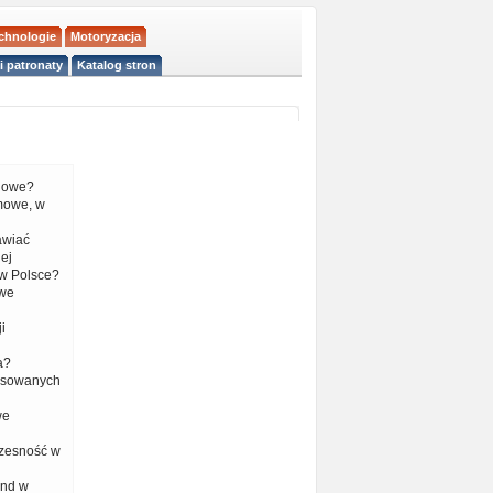
echnologie
Motoryzacja
i patronaty
Katalog stron
liowe?
mowe, w
tawiać
ej
w Polsce?
 we
i
a?
nsowanych
we
czesność w
end w