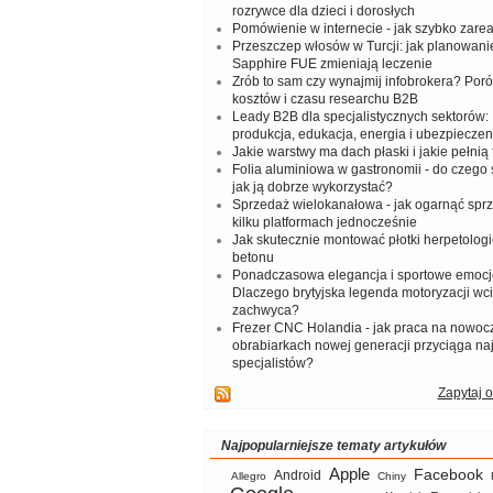
rozrywce dla dzieci i dorosłych
Pomówienie w internecie - jak szybko zar
Przeszczep włosów w Turcji: jak planowanie
Sapphire FUE zmieniają leczenie
Zrób to sam czy wynajmij infobrokera? Por
kosztów i czasu researchu B2B
Leady B2B dla specjalistycznych sektorów: I
produkcja, edukacja, energia i ubezpieczen
Jakie warstwy ma dach płaski i jakie pełnią 
Folia aluminiowa w gastronomii - do czego s
jak ją dobrze wykorzystać?
Sprzedaż wielokanałowa - jak ogarnąć spr
kilku platformach jednocześnie
Jak skutecznie montować płotki herpetologi
betonu
Ponadczasowa elegancja i sportowe emocj
Dlaczego brytyjska legenda motoryzacji wc
zachwyca?
Frezer CNC Holandia - jak praca na nowoc
obrabiarkach nowej generacji przyciąga na
specjalistów?
Zapytaj o
Najpopularniejsze tematy artykułów
Apple
Facebook
Android
Allegro
Chiny