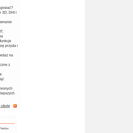
eagować?
 3D, DHI i
ównanie
T,
ia
funkcje
ię przyda i
zedaż na
czne z
e.
iąż
zesnych
jlepszych
 ofertę
Firefox