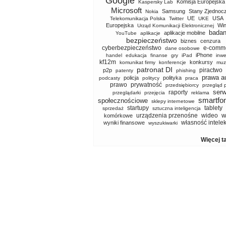
Google
Komisja Europejska
Kaspersky Lab
Microsoft
Samsung
Stany Zjednoc
Nokia
UE
USA
Telekomunikacja Polska
Twitter
UKE
Europejska
Wi
Urząd Komunikacji Elektronicznej
badan
aplikacje mobilne
YouTube
aplikacje
bezpieczeństwo
biznes
cenzura
cyberbezpieczeństwo
e-comm
dane osobowe
iPhone
handel
edukacja
finanse
gry
iPad
inwe
kf12m
konkursy
komunikat firmy
konferencje
muz
patronat DI
piractwo
p2p
patenty
phishing
prawa a
policja
polityka
podcasty
politycy
praca
prawo
prywatność
przedsiębiorcy
przegląd 
serw
raporty
przeglądarki
przejęcia
reklama
smartfo
społecznościowe
sklepy internetowe
startupy
tablety
sprzedaż
sztuczna inteligencja
w
urządzenia przenośne
wideo
komórkowe
własność intele
wyniki finansowe
wyszukiwarki
Więcej t