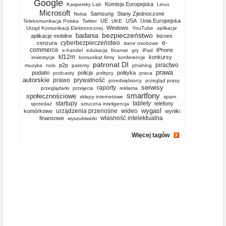
Google
Komisja Europejska
Kaspersky Lab
Linux
Microsoft
Samsung
Stany Zjednoczone
Nokia
UE
USA
Unia Europejska
Telekomunikacja Polska
Twitter
UKE
Windows
Urząd Komunikacji Elektronicznej
YouTube
aplikacje
bezpieczeństwo
badania
aplikacje mobilne
biznes
cyberbezpieczeństwo
e-
cenzura
dane osobowe
commerce
iPhone
e-handel
edukacja
finanse
gry
iPad
kf12m
konkursy
inwestycje
komunikat firmy
konferencje
patronat DI
piractwo
p2p
muzyka
nols
patenty
phishing
prawa
podatki
policja
polityka
podcasty
politycy
praca
autorskie
prawo
prywatność
przedsiębiorcy
przegląd prasy
serwisy
raporty
przeglądarki
przejęcia
reklama
smartfony
społecznościowe
sklepy internetowe
spam
startupy
tablety
telefony
sprzedaż
sztuczna inteligencja
wygasl
urządzenia przenośne
wideo
komórkowe
wyniki
własność intelektualna
finansowe
wyszukiwarki
Więcej tagów