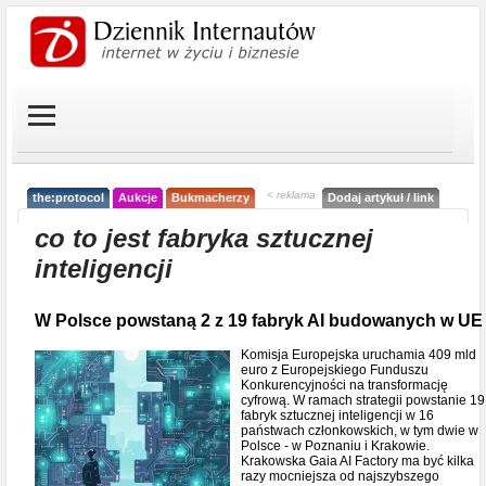
< reklama
the:protocol
Aukcje
Bukmacherzy
Dodaj artykuł / link
co to jest fabryka sztucznej
inteligencji
W Polsce powstaną 2 z 19 fabryk AI budowanych w UE
Komisja Europejska uruchamia 409 mld
euro z Europejskiego Funduszu
Konkurencyjności na transformację
cyfrową. W ramach strategii powstanie 19
fabryk sztucznej inteligencji w 16
państwach członkowskich, w tym dwie w
Polsce - w Poznaniu i Krakowie.
Krakowska Gaia AI Factory ma być kilka
razy mocniejsza od najszybszego