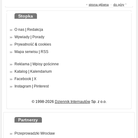
«
strona główna
-
do góry
^
Stopka
O nas
|
Redakcja
Wywiady
|
Porady
Prywatność
&
cookies
Mapa serwisu
|
RSS
Reklama
|
Wpisy gościnne
Katalog
|
Kalendarium
Facebook
|
X
Instagram
|
Pinterest
© 1998-2026
Dziennik Internautów
Sp. z o.o.
Partnerzy
Przeprowadzki Wrocław