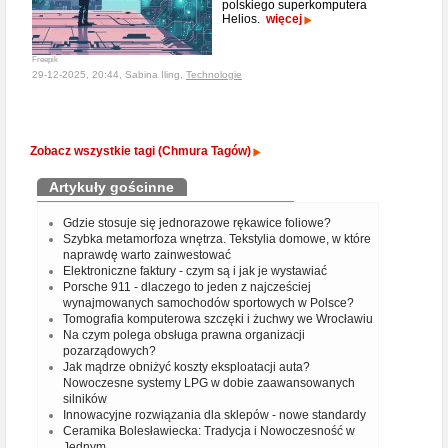
polskiego superkomputera
Helios.
więcej
Freepik
29-12-2025, 20:44, Sabina Iling,
Technologie
Zobacz wszystkie tagi (Chmura Tagów)
Artykuły gościnne
Gdzie stosuje się jednorazowe rękawice foliowe?
Szybka metamorfoza wnętrza. Tekstylia domowe, w które
naprawdę warto zainwestować
Elektroniczne faktury - czym są i jak je wystawiać
Porsche 911 - dlaczego to jeden z najcześciej
wynajmowanych samochodów sportowych w Polsce?
Tomografia komputerowa szczęki i żuchwy we Wrocławiu
Na czym polega obsługa prawna organizacji
pozarządowych?
Jak mądrze obniżyć koszty eksploatacji auta?
Nowoczesne systemy LPG w dobie zaawansowanych
silników
Innowacyjne rozwiązania dla sklepów - nowe standardy
Ceramika Bolesławiecka: Tradycja i Nowoczesność w
Jednym