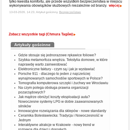
tylko kwestia komfortu, ale przede wszystkim bezpieczeństwa w miejscu
wykonywania obowiązków służbowych niezależnie od branży.
więcej
13-03-2026, 14:23, Artykuł gościnny,
Bezpieczeństwo
Zobacz wszystkie tagi (Chmura Tagów)
Artykuły gościnne
Gdzie stosuje się jednorazowe rękawice foliowe?
Szybka metamorfoza wnętrza. Tekstylia domowe, w które
naprawdę warto zainwestować
Elektroniczne faktury - czym są i jak je wystawiać
Porsche 911 - dlaczego to jeden z najcześciej
wynajmowanych samochodów sportowych w Polsce?
Tomografia komputerowa szczęki i żuchwy we Wrocławiu
Na czym polega obsługa prawna organizacji
pozarządowych?
Jak mądrze obniżyć koszty eksploatacji auta?
Nowoczesne systemy LPG w dobie zaawansowanych
silników
Innowacyjne rozwiązania dla sklepów - nowe standardy
Ceramika Bolesławiecka: Tradycja i Nowoczesność w
Jednym
Interaktywne atrakcje w Krakowie - nowy trend w
rozrywce dla dzieci i dorosłych