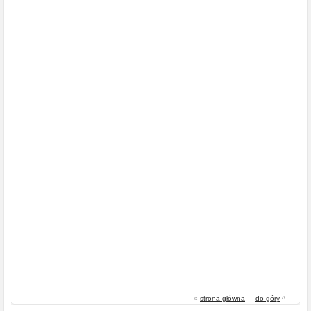
«
strona główna
-
do góry
^