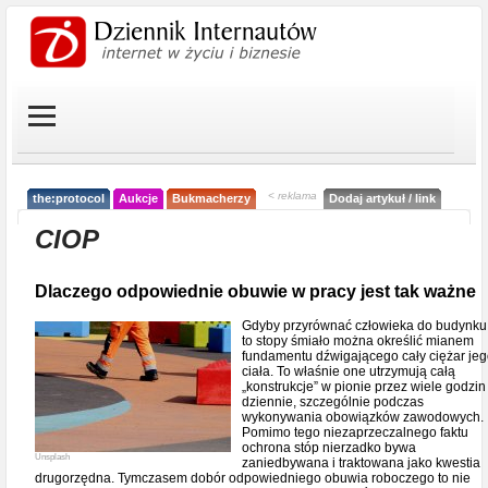
< reklama
the:protocol
Aukcje
Bukmacherzy
Dodaj artykuł / link
CIOP
Dlaczego odpowiednie obuwie w pracy jest tak ważne
Gdyby przyrównać człowieka do budynku
to stopy śmiało można określić mianem
fundamentu dźwigającego cały ciężar je
ciała. To właśnie one utrzymują całą
„konstrukcje” w pionie przez wiele godzin
dziennie, szczególnie podczas
wykonywania obowiązków zawodowych.
Pomimo tego niezaprzeczalnego faktu
ochrona stóp nierzadko bywa
Unsplash
zaniedbywana i traktowana jako kwestia
drugorzędna. Tymczasem dobór odpowiedniego obuwia roboczego to nie