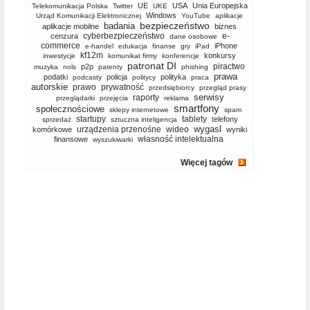
UE
USA
Unia Europejska
Telekomunikacja Polska
Twitter
UKE
Windows
Urząd Komunikacji Elektronicznej
YouTube
aplikacje
bezpieczeństwo
badania
aplikacje mobilne
biznes
cyberbezpieczeństwo
e-
cenzura
dane osobowe
commerce
iPhone
e-handel
edukacja
finanse
gry
iPad
kf12m
konkursy
inwestycje
komunikat firmy
konferencje
patronat DI
piractwo
p2p
muzyka
nols
patenty
phishing
prawa
podatki
policja
polityka
podcasty
politycy
praca
autorskie
prawo
prywatność
przedsiębiorcy
przegląd prasy
serwisy
raporty
przeglądarki
przejęcia
reklama
smartfony
społecznościowe
sklepy internetowe
spam
startupy
tablety
telefony
sprzedaż
sztuczna inteligencja
wygasl
urządzenia przenośne
wideo
komórkowe
wyniki
własność intelektualna
finansowe
wyszukiwarki
Więcej tagów