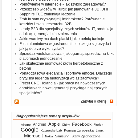
Pomówienie w internecie - jak szybko zareagować?
Przeszczep włosów w Turcji: jak planowanie 3D, DHI i
Sapphire FUE zmieniają leczenie
Zrób to sam czy wynajmij infobrokera? Porównanie
kosztów i czasu researchu B2B
Leady B2B dla specjalistycznych sektorów: IT, produkcja,
edukacja, energia i ubezpieczenia
Jakie warstwy ma dach płaski i jakie pełnią funkcje
Folia aluminiowa w gastronomii - do czego się przyda i
jak ją dobrze wykorzystać?
Sprzedaż wielokanałowa - jak ogarnąć sprzedaż na kilku
platformach jednocześnie
Jak skutecznie montować płotki herpetologiczne z
betonu
Ponadczasowa elegancja i sportowe emocje. Dlaczego
brytyjska legenda motoryzacji wciąż zachwyca?
Frezer CNC Holandia - jak praca na nowoczesnych
obrabiarkach nowej generacji przyciąga najlepszych
specjalistów?
Zapytaj o ofertę
Najpopularniejsze tematy artykułów
Apple
Facebook
Android
Allegro
Chiny
Firefox
Google
Komisja Europejska
Kaspersky Lab
Linux
Microsoft
Samsung
Stany Zjednoczone
Nokia