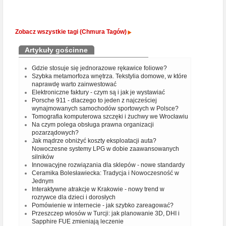
Zobacz wszystkie tagi (Chmura Tagów)
Artykuły gościnne
Gdzie stosuje się jednorazowe rękawice foliowe?
Szybka metamorfoza wnętrza. Tekstylia domowe, w które
naprawdę warto zainwestować
Elektroniczne faktury - czym są i jak je wystawiać
Porsche 911 - dlaczego to jeden z najcześciej
wynajmowanych samochodów sportowych w Polsce?
Tomografia komputerowa szczęki i żuchwy we Wrocławiu
Na czym polega obsługa prawna organizacji
pozarządowych?
Jak mądrze obniżyć koszty eksploatacji auta?
Nowoczesne systemy LPG w dobie zaawansowanych
silników
Innowacyjne rozwiązania dla sklepów - nowe standardy
Ceramika Bolesławiecka: Tradycja i Nowoczesność w
Jednym
Interaktywne atrakcje w Krakowie - nowy trend w
rozrywce dla dzieci i dorosłych
Pomówienie w internecie - jak szybko zareagować?
Przeszczep włosów w Turcji: jak planowanie 3D, DHI i
Sapphire FUE zmieniają leczenie