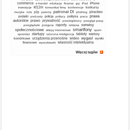
commerce
iPhone
e-handel
edukacja
finanse
gry
iPad
kf12m
konkursy
inwestycje
komunikat firmy
konferencje
patronat DI
piractwo
p2p
muzyka
nols
patenty
phishing
prawa
podatki
policja
polityka
podcasty
politycy
praca
autorskie
prawo
prywatność
przedsiębiorcy
przegląd prasy
serwisy
raporty
przeglądarki
przejęcia
reklama
smartfony
społecznościowe
sklepy internetowe
spam
startupy
tablety
telefony
sprzedaż
sztuczna inteligencja
wygasl
urządzenia przenośne
wideo
komórkowe
wyniki
własność intelektualna
finansowe
wyszukiwarki
Więcej tagów