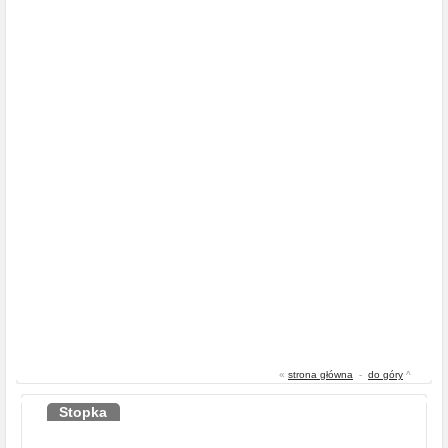
«
strona główna
-
do góry
^
Stopka