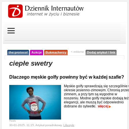
< reklama
the:protocol
Aukcje
Bukmacherzy
Dodaj artykuł / link
ciepłe swetry
Dlaczego męskie golfy powinny być w każdej szafie?
Męskie golfy sprawdzają się szczególnie
okresie jesienno-zimowym. Chronią prze
zimnem, a przy tym są wygodne w
noszeniu. Modne golfy męskie dodają też
elegancji, ale muszą być odpowiednio
dobrane do sylwetki.
więcej
Pexels
30-01-2025, 11:15, Artykuł poradnikowy,
Lifestyle