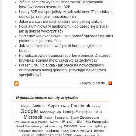
Zrób to sam czy wynajmij infobrokera? Porównanie
kosztów i czasu researchu B2B
Leady B2B dla specjalistycznych sektorów: IT, produkcja,
edukacja, energia i ubezpieczenia
Jakie warstwy ma dach płaski i jakie pełnią funkcje
Folia aluminiowa w gastronomii - do czego się przyda i
jak ją dobrze wykorzystać?
Sprzedaż wielokanałowa - jak ogarnąć sprzedaż na kilku
platformach jednocześnie
Jak skutecznie montować płotki herpetologiczne z
betonu
Ponadczasowa elegancja i sportowe emocje. Dlaczego
brytyjska legenda motoryzacji wciąż zachwyca?
Frezer CNC Holandia - jak praca na nowoczesnych
obrabiarkach nowej generacji przyciąga najlepszych
specjalistów?
Zapytaj o ofertę
Najpopularniejsze tematy artykułów
Apple
Facebook
Android
Allegro
Chiny
Firefox
Google
Komisja Europejska
Kaspersky Lab
Linux
Microsoft
Samsung
Stany Zjednoczone
Nokia
UE
USA
Unia Europejska
Telekomunikacja Polska
Twitter
UKE
Windows
Urząd Komunikacji Elektronicznej
YouTube
aplikacje
bezpieczeństwo
badania
aplikacje mobilne
biznes
cyberbezpieczeństwo
e-
cenzura
dane osobowe