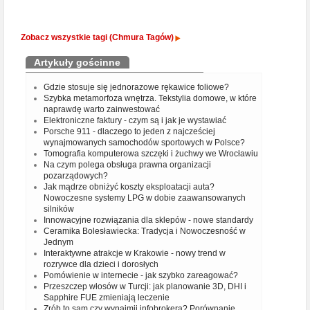
Zobacz wszystkie tagi (Chmura Tagów)
Artykuły gościnne
Gdzie stosuje się jednorazowe rękawice foliowe?
Szybka metamorfoza wnętrza. Tekstylia domowe, w które
naprawdę warto zainwestować
Elektroniczne faktury - czym są i jak je wystawiać
Porsche 911 - dlaczego to jeden z najcześciej
wynajmowanych samochodów sportowych w Polsce?
Tomografia komputerowa szczęki i żuchwy we Wrocławiu
Na czym polega obsługa prawna organizacji
pozarządowych?
Jak mądrze obniżyć koszty eksploatacji auta?
Nowoczesne systemy LPG w dobie zaawansowanych
silników
Innowacyjne rozwiązania dla sklepów - nowe standardy
Ceramika Bolesławiecka: Tradycja i Nowoczesność w
Jednym
Interaktywne atrakcje w Krakowie - nowy trend w
rozrywce dla dzieci i dorosłych
Pomówienie w internecie - jak szybko zareagować?
Przeszczep włosów w Turcji: jak planowanie 3D, DHI i
Sapphire FUE zmieniają leczenie
Zrób to sam czy wynajmij infobrokera? Porównanie