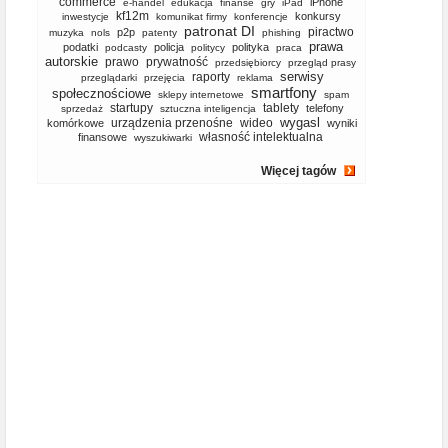
commerce
iPhone
e-handel
edukacja
finanse
gry
iPad
kf12m
konkursy
inwestycje
komunikat firmy
konferencje
patronat DI
piractwo
p2p
muzyka
nols
patenty
phishing
prawa
podatki
policja
polityka
podcasty
politycy
praca
autorskie
prawo
prywatność
przedsiębiorcy
przegląd prasy
serwisy
raporty
przeglądarki
przejęcia
reklama
smartfony
społecznościowe
sklepy internetowe
spam
startupy
tablety
telefony
sprzedaż
sztuczna inteligencja
wygasl
urządzenia przenośne
wideo
komórkowe
wyniki
własność intelektualna
finansowe
wyszukiwarki
Więcej tagów