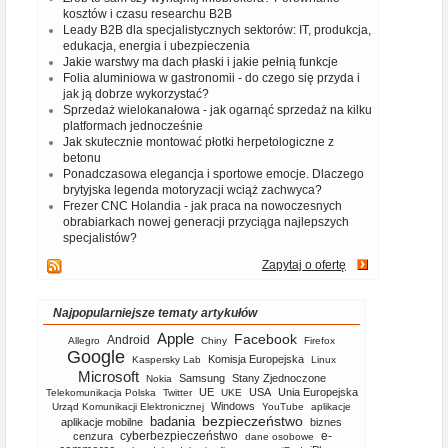
kosztów i czasu researchu B2B
Leady B2B dla specjalistycznych sektorów: IT, produkcja,
edukacja, energia i ubezpieczenia
Jakie warstwy ma dach płaski i jakie pełnią funkcje
Folia aluminiowa w gastronomii - do czego się przyda i
jak ją dobrze wykorzystać?
Sprzedaż wielokanałowa - jak ogarnąć sprzedaż na kilku
platformach jednocześnie
Jak skutecznie montować płotki herpetologiczne z
betonu
Ponadczasowa elegancja i sportowe emocje. Dlaczego
brytyjska legenda motoryzacji wciąż zachwyca?
Frezer CNC Holandia - jak praca na nowoczesnych
obrabiarkach nowej generacji przyciąga najlepszych
specjalistów?
Zapytaj o ofertę
Najpopularniejsze tematy artykułów
Apple
Facebook
Android
Allegro
Chiny
Firefox
Google
Komisja Europejska
Kaspersky Lab
Linux
Microsoft
Samsung
Stany Zjednoczone
Nokia
UE
USA
Unia Europejska
Telekomunikacja Polska
Twitter
UKE
Windows
Urząd Komunikacji Elektronicznej
YouTube
aplikacje
bezpieczeństwo
badania
aplikacje mobilne
biznes
cyberbezpieczeństwo
e-
cenzura
dane osobowe