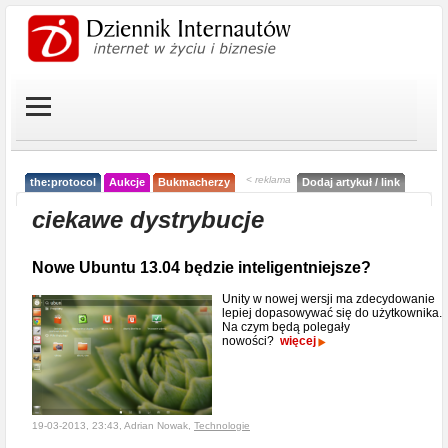
< reklama
the:protocol
Aukcje
Bukmacherzy
Dodaj artykuł / link
ciekawe dystrybucje
Nowe Ubuntu 13.04 będzie inteligentniejsze?
Unity w nowej wersji ma zdecydowanie
lepiej dopasowywać się do użytkownika.
Na czym będą polegały
nowości?
więcej
19-03-2013, 23:43, Adrian Nowak,
Technologie