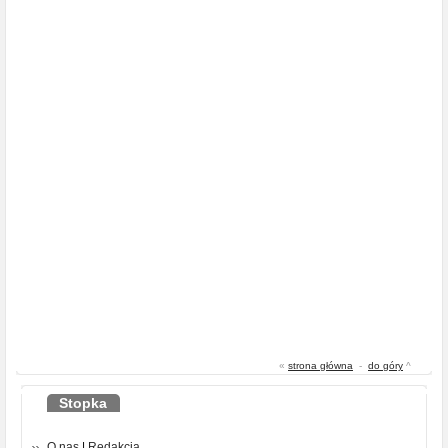
«
strona główna
-
do góry
^
Stopka
O nas
|
Redakcja