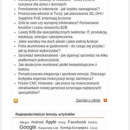
rozrywce dla dzieci i dorosłych
Pomówienie w internecie - jak szybko zareagować?
Przeszczep włosów w Turcji: jak planowanie 3D, DHI i
Sapphire FUE zmieniają leczenie
Zrób to sam czy wynajmij infobrokera? Porównanie
kosztów i czasu researchu B2B
Leady B2B dla specjalistycznych sektorów: IT, produkcja,
edukacja, energia i ubezpieczenia
Jakie warstwy ma dach płaski i jakie pełnią funkcje
Folia aluminiowa w gastronomii - do czego się przyda i
jak ją dobrze wykorzystać?
Sprzedaż wielokanałowa - jak ogarnąć sprzedaż na kilku
platformach jednocześnie
Jak skutecznie montować płotki herpetologiczne z
betonu
Ponadczasowa elegancja i sportowe emocje. Dlaczego
brytyjska legenda motoryzacji wciąż zachwyca?
Frezer CNC Holandia - jak praca na nowoczesnych
obrabiarkach nowej generacji przyciąga najlepszych
specjalistów?
Zapytaj o ofertę
Najpopularniejsze tematy artykułów
Apple
Facebook
Android
Allegro
Chiny
Firefox
Google
Komisja Europejska
Kaspersky Lab
Linux