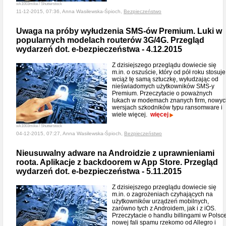
wk1003mike / Shutterstock
11-12-2015, 07:36, Anna Wasilewska-Śpioch,
Bezpieczeństwo
Uwaga na próby wyłudzenia SMS-ów Premium. Luki w
popularnych modelach routerów 3G/4G. Przegląd
wydarzeń dot. e-bezpieczeństwa - 4.12.2015
Z dzisiejszego przeglądu dowiecie się
m.in. o oszuście, który od pół roku stosuje
wciąż tę samą sztuczkę, wyłudzając od
nieświadomych użytkowników SMS-y
Premium. Przeczytacie o poważnych
lukach w modemach znanych firm, nowyc
wersjach szkodników typu ransomware i
wiele więcej.
więcej
wk1003mike / Shutterstock
04-12-2015, 07:27, Anna Wasilewska-Śpioch,
Bezpieczeństwo
Nieusuwalny adware na Androidzie z uprawnieniami
roota. Aplikacje z backdoorem w App Store. Przegląd
wydarzeń dot. e-bezpieczeństwa - 5.11.2015
Z dzisiejszego przeglądu dowiecie się
m.in. o zagrożeniach czyhających na
użytkowników urządzeń mobilnych,
zarówno tych z Androidem, jak i z iOS.
Przeczytacie o handlu billingami w Polsce
nowej fali spamu rzekomo od Allegro i