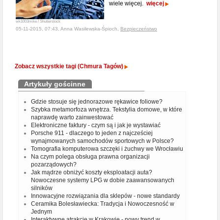
wiele więcej.
więcej
wk1003mike / Shutterstock
05-11-2015, 07:43, Anna Wasilewska-Śpioch,
Bezpieczeństwo
Zobacz wszystkie tagi (Chmura Tagów)
Artykuły gościnne
Gdzie stosuje się jednorazowe rękawice foliowe?
Szybka metamorfoza wnętrza. Tekstylia domowe, w które
naprawdę warto zainwestować
Elektroniczne faktury - czym są i jak je wystawiać
Porsche 911 - dlaczego to jeden z najcześciej
wynajmowanych samochodów sportowych w Polsce?
Tomografia komputerowa szczęki i żuchwy we Wrocławiu
Na czym polega obsługa prawna organizacji
pozarządowych?
Jak mądrze obniżyć koszty eksploatacji auta?
Nowoczesne systemy LPG w dobie zaawansowanych
silników
Innowacyjne rozwiązania dla sklepów - nowe standardy
Ceramika Bolesławiecka: Tradycja i Nowoczesność w
Jednym
Interaktywne atrakcje w Krakowie - nowy trend w