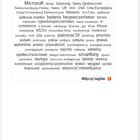
Microsoft
Samsung
Stany Zjednoczone
Nokia
UE
USA
Unia Europejska
Telekomunikacja Polska
Twitter
UKE
Windows
Urząd Komunikacji Elektronicznej
YouTube
aplikacje
bezpieczeństwo
badania
aplikacje mobilne
biznes
cyberbezpieczeństwo
e-
cenzura
dane osobowe
commerce
iPhone
e-handel
edukacja
finanse
gry
iPad
kf12m
konkursy
inwestycje
komunikat firmy
konferencje
patronat DI
piractwo
p2p
muzyka
nols
patenty
phishing
prawa
podatki
policja
polityka
podcasty
politycy
praca
autorskie
prawo
prywatność
przedsiębiorcy
przegląd prasy
serwisy
raporty
przeglądarki
przejęcia
reklama
smartfony
społecznościowe
sklepy internetowe
spam
startupy
tablety
telefony
sprzedaż
sztuczna inteligencja
wygasl
urządzenia przenośne
wideo
komórkowe
wyniki
własność intelektualna
finansowe
wyszukiwarki
Więcej tagów