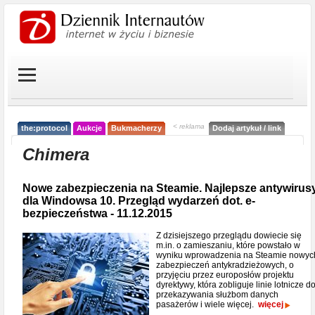
< reklama
the:protocol
Aukcje
Bukmacherzy
Dodaj artykuł / link
Chimera
Nowe zabezpieczenia na Steamie. Najlepsze antywirus
dla Windowsa 10. Przegląd wydarzeń dot. e-
bezpieczeństwa - 11.12.2015
Z dzisiejszego przeglądu dowiecie się
m.in. o zamieszaniu, które powstało w
wyniku wprowadzenia na Steamie nowyc
zabezpieczeń antykradzieżowych, o
przyjęciu przez europosłów projektu
dyrektywy, która zobliguje linie lotnicze d
przekazywania służbom danych
pasażerów i wiele więcej.
więcej