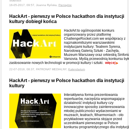
Shutterstock
16-05-2017, 09:57, Joanna Ryńska,
Pieniądze
HackArt - pierwszy w Polsce hackathon dla instytucji
kultury dobiegł końca
HackArt to ogólnopolski konkurs
organizowany przez platformę
ChallengeRocket.com we współpracy z
najznakomitszymi warszawskimi
instytucjami kultury: Teatrem Syrena,
Narodową Galerią Sztuki - Zachęta,
Muzeum Warszawy oraz orkiestrą Sinfoni
Varsovia. Myślą przewodnią konkursu był
zastosowanie nowych technologii w promocji kultury i sztuki.
więcej
22-07-2016, 08:37, PATRONAT MEDIALNY,
Kalendarium
HackArt - pierwszy w Polsce hackathon dla instytucji
kultury
Interaktywna forma prezentowania
repertuarów, narzędzia wspomagające
działalność instytucji kultury czy
innowacyjne sposoby zainteresowania
młodej publiczności wydarzeniami w
muzeach, teatrach, filharmoniach - oto
przykładowe wyzwania stojące przed
uczestnikami pierwszego w Polsce
konkursu programistycznego dla instytucj