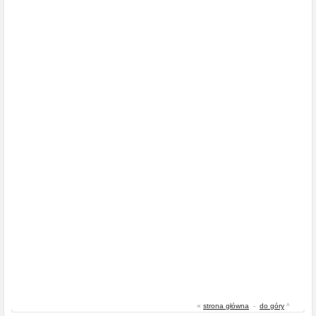
«
strona główna
-
do góry
^