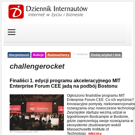
< reklama
the:protocol
Aukcje
Bukmacherzy
Dodaj artykuł / link
challengerocket
Finaliści 1. edycji programu akceleracyjnego MIT
Enterprise Forum CEE jadą na podbój Bostonu
Ogłoszono finalistów programu MIT
Enterprise Forum CEE. Co ich wyróżnia?
Innowacyjne pomysły, niekonwencjonaln
rozwiązania oraz nowoczesne technologi
Zwycięskie startupy wezmą udział w
tygodniowym Bootcampie w Bostonie,
gdzie zaprezentują swoje rozwiązania w
ekosystemie zbudowanym wokół
Massachusetts Institute of
MIT Enterprise Forum CEE
Technology.
więcej