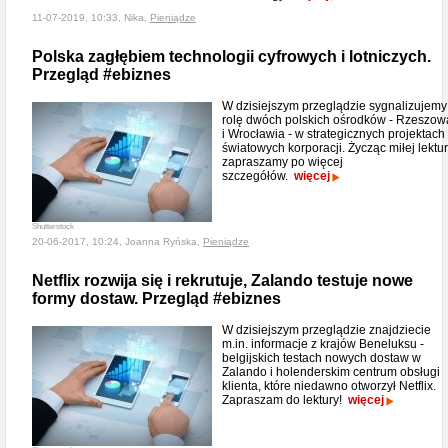
11-07-2019, 10:33, Nika,
Pieniądze
Polska zagłębiem technologii cyfrowych i lotniczych.
Przegląd #ebiznes
W dzisiejszym przeglądzie sygnalizujemy
rolę dwóch polskich ośrodków - Rzeszow
i Wrocławia - w strategicznych projektach
światowych korporacji. Życząc miłej lektur
zapraszamy po więcej
szczegółów.
więcej
Shutterstock
20-06-2017, 10:24, Joanna Ryńska,
Pieniądze
Netflix rozwija się i rekrutuje, Zalando testuje nowe
formy dostaw. Przegląd #ebiznes
W dzisiejszym przeglądzie znajdziecie
m.in. informacje z krajów Beneluksu -
belgijskich testach nowych dostaw w
Zalando i holenderskim centrum obsługi
klienta, które niedawno otworzył Netflix.
Zapraszam do lektury!
więcej