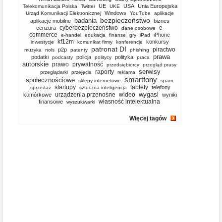
UE
USA
Unia Europejska
Telekomunikacja Polska
Twitter
UKE
Windows
Urząd Komunikacji Elektronicznej
YouTube
aplikacje
bezpieczeństwo
badania
aplikacje mobilne
biznes
cyberbezpieczeństwo
e-
cenzura
dane osobowe
commerce
iPhone
e-handel
edukacja
finanse
gry
iPad
kf12m
konkursy
inwestycje
komunikat firmy
konferencje
patronat DI
piractwo
p2p
muzyka
nols
patenty
phishing
prawa
podatki
policja
polityka
podcasty
politycy
praca
autorskie
prawo
prywatność
przedsiębiorcy
przegląd prasy
serwisy
raporty
przeglądarki
przejęcia
reklama
smartfony
społecznościowe
sklepy internetowe
spam
startupy
tablety
telefony
sprzedaż
sztuczna inteligencja
wygasl
urządzenia przenośne
wideo
komórkowe
wyniki
własność intelektualna
finansowe
wyszukiwarki
Więcej tagów