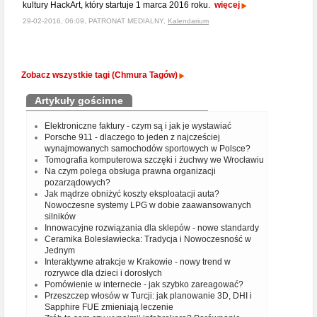
kultury HackArt, który startuje 1 marca 2016 roku.
więcej
29-02-2016, 06:09, PATRONAT MEDIALNY,
Kalendarium
Zobacz wszystkie tagi (Chmura Tagów)
Artykuły gościnne
Elektroniczne faktury - czym są i jak je wystawiać
Porsche 911 - dlaczego to jeden z najcześciej
wynajmowanych samochodów sportowych w Polsce?
Tomografia komputerowa szczęki i żuchwy we Wrocławiu
Na czym polega obsługa prawna organizacji
pozarządowych?
Jak mądrze obniżyć koszty eksploatacji auta?
Nowoczesne systemy LPG w dobie zaawansowanych
silników
Innowacyjne rozwiązania dla sklepów - nowe standardy
Ceramika Bolesławiecka: Tradycja i Nowoczesność w
Jednym
Interaktywne atrakcje w Krakowie - nowy trend w
rozrywce dla dzieci i dorosłych
Pomówienie w internecie - jak szybko zareagować?
Przeszczep włosów w Turcji: jak planowanie 3D, DHI i
Sapphire FUE zmieniają leczenie