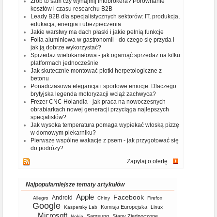
Zrób to sam czy wynajmij infobrokera? Porównanie
kosztów i czasu researchu B2B
Leady B2B dla specjalistycznych sektorów: IT, produkcja,
edukacja, energia i ubezpieczenia
Jakie warstwy ma dach płaski i jakie pełnią funkcje
Folia aluminiowa w gastronomii - do czego się przyda i
jak ją dobrze wykorzystać?
Sprzedaż wielokanałowa - jak ogarnąć sprzedaż na kilku
platformach jednocześnie
Jak skutecznie montować płotki herpetologiczne z
betonu
Ponadczasowa elegancja i sportowe emocje. Dlaczego
brytyjska legenda motoryzacji wciąż zachwyca?
Frezer CNC Holandia - jak praca na nowoczesnych
obrabiarkach nowej generacji przyciąga najlepszych
specjalistów?
Jak wysoka temperatura pomaga wypiekać włoską pizzę
w domowym piekarniku?
Pierwsze wspólne wakacje z psem - jak przygotować się
do podróży?
Zapytaj o ofertę
Najpopularniejsze tematy artykułów
Apple
Facebook
Android
Allegro
Chiny
Firefox
Google
Komisja Europejska
Kaspersky Lab
Linux
Microsoft
Samsung
Stany Zjednoczone
Nokia