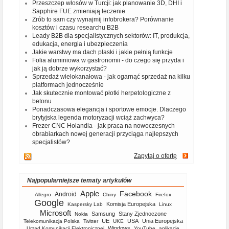
Przeszczep włosów w Turcji: jak planowanie 3D, DHI i
Sapphire FUE zmieniają leczenie
Zrób to sam czy wynajmij infobrokera? Porównanie
kosztów i czasu researchu B2B
Leady B2B dla specjalistycznych sektorów: IT, produkcja,
edukacja, energia i ubezpieczenia
Jakie warstwy ma dach płaski i jakie pełnią funkcje
Folia aluminiowa w gastronomii - do czego się przyda i
jak ją dobrze wykorzystać?
Sprzedaż wielokanałowa - jak ogarnąć sprzedaż na kilku
platformach jednocześnie
Jak skutecznie montować płotki herpetologiczne z
betonu
Ponadczasowa elegancja i sportowe emocje. Dlaczego
brytyjska legenda motoryzacji wciąż zachwyca?
Frezer CNC Holandia - jak praca na nowoczesnych
obrabiarkach nowej generacji przyciąga najlepszych
specjalistów?
Zapytaj o ofertę
Najpopularniejsze tematy artykułów
Apple
Facebook
Android
Allegro
Chiny
Firefox
Google
Komisja Europejska
Kaspersky Lab
Linux
Microsoft
Samsung
Stany Zjednoczone
Nokia
UE
USA
Unia Europejska
Telekomunikacja Polska
Twitter
UKE
Windows
Urząd Komunikacji Elektronicznej
YouTube
aplikacje