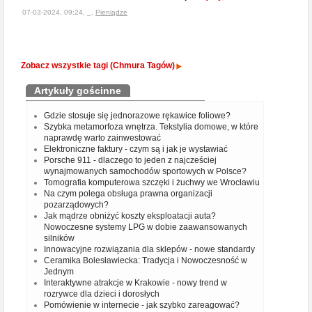
07-03-2024, 09:24, _,
Pieniądze
Zobacz wszystkie tagi (Chmura Tagów)
Artykuły gościnne
Gdzie stosuje się jednorazowe rękawice foliowe?
Szybka metamorfoza wnętrza. Tekstylia domowe, w które
naprawdę warto zainwestować
Elektroniczne faktury - czym są i jak je wystawiać
Porsche 911 - dlaczego to jeden z najcześciej
wynajmowanych samochodów sportowych w Polsce?
Tomografia komputerowa szczęki i żuchwy we Wrocławiu
Na czym polega obsługa prawna organizacji
pozarządowych?
Jak mądrze obniżyć koszty eksploatacji auta?
Nowoczesne systemy LPG w dobie zaawansowanych
silników
Innowacyjne rozwiązania dla sklepów - nowe standardy
Ceramika Bolesławiecka: Tradycja i Nowoczesność w
Jednym
Interaktywne atrakcje w Krakowie - nowy trend w
rozrywce dla dzieci i dorosłych
Pomówienie w internecie - jak szybko zareagować?