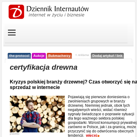
< reklama
the:protocol
Aukcje
Bukmacherzy
Dodaj artykuł / link
certyfikacja drewna
Kryzys polskiej branży drzewnej? Czas otworzyć się n
sprzedaż w internecie
Pojawiają się pierwsze doniesienia o
zwolnieniach grupowych w branży
drzewnej. Niemniej jednak, obok tych
negatywnych wieści, widać również
sygnały świadczące o poprawie sytuacji
dla tego ważnego sektora polskiej
gospodarki. Wzrost konsumpcji prywatnej
zarówno w Polsce, jak i za granicą, może
przyczynić się do odwrócenia obecnych
pressfoto
tendencji.
więcej