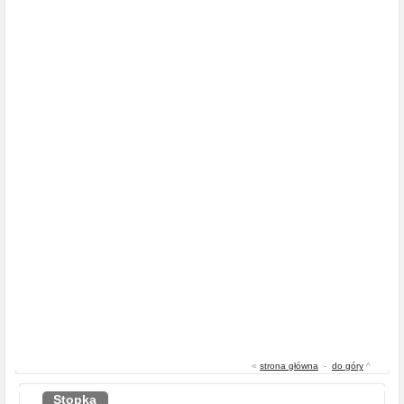
«
strona główna
-
do góry
^
Stopka