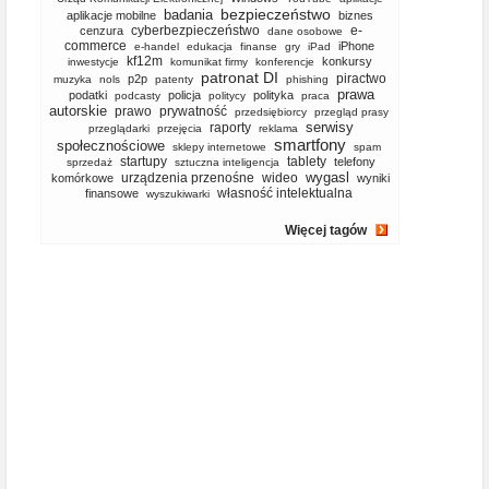
bezpieczeństwo
badania
aplikacje mobilne
biznes
cyberbezpieczeństwo
e-
cenzura
dane osobowe
commerce
iPhone
e-handel
edukacja
finanse
gry
iPad
kf12m
konkursy
inwestycje
komunikat firmy
konferencje
patronat DI
piractwo
p2p
muzyka
nols
patenty
phishing
prawa
podatki
policja
polityka
podcasty
politycy
praca
autorskie
prawo
prywatność
przedsiębiorcy
przegląd prasy
serwisy
raporty
przeglądarki
przejęcia
reklama
smartfony
społecznościowe
sklepy internetowe
spam
startupy
tablety
telefony
sprzedaż
sztuczna inteligencja
wygasl
urządzenia przenośne
wideo
komórkowe
wyniki
własność intelektualna
finansowe
wyszukiwarki
Więcej tagów