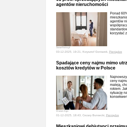
agentów nieruchomości
Ponad 60%
mieszkania
agentów ni
współpraca
standardow
korzystać 
SonarHome.pl
03-12-2025, 19:21, Krzysztof Gontarek,
Pieniądze
Spadające ceny najmu mimo utr
kosztów kredytów w Polsce
Najnowszy 
ceny najmu
maleją, ch
rokiem. Ja
sytuację na
konsekwen
Drazen Zigic
01-12-2025, 18:43, Cezary Bunsecki,
Pieniądze
Mieszkaniowi debiutanci przejmuj