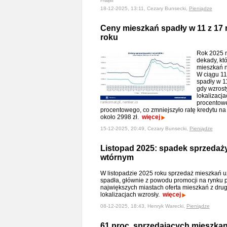
Freepik
18-12-2025, 13:11, Cezary Bunsecki,
Pieniądze
Ceny mieszkań spadły w 11 z 17 
roku
Rok 2025 
dekady, kt
mieszkań n
W ciągu 11
spadły w 1
gdy wzrost
lokalizacj
procentowe
rankomat.pl, rentier.io
procentowego, co zmniejszyło ratę kredytu na 
około 2998 zł.
więcej
15-12-2025, 20:49, Cezary Bunsecki,
Pieniądze
Listopad 2025: spadek sprzedaż
wtórnym
W listopadzie 2025 roku sprzedaż mieszkań 
spadła, głównie z powodu promocji na rynku 
największych miastach oferta mieszkań z drugi
lokalizacjach wzrosły.
więcej
08-12-2025, 18:43, Henryk Warecki,
Pieniądze
61 proc. sprzedających mieszkan