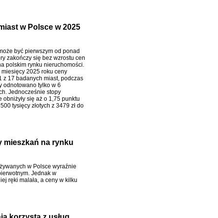
miast w Polsce w 2025
może być pierwszym od ponad
óry zakończy się bez wzrostu cen
a polskim rynku nieruchomości.
 miesięcy 2025 roku ceny
1 z 17 badanych miast, podczas
y odnotowano tylko w 6
ach. Jednocześnie stopy
 obniżyły się aż o 1,75 punktu
500 tysięcy złotych z 3479 zł do
y mieszkań na rynku
używanych w Polsce wyraźnie
pierwotnym. Jednak w
ej ręki malała, a ceny w kilku
ia korzysta z usług