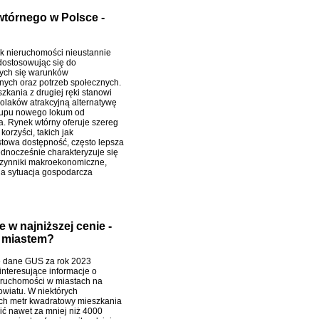
wtórnego w Polsce -
ek nieruchomości nieustannie
dostosowując się do
ych się warunków
ych oraz potrzeb społecznych.
zkania z drugiej ręki stanowi
Polaków atrakcyjną alternatywę
upu nowego lokum od
. Rynek wtórny oferuje szereg
korzyści, takich jak
towa dostępność, często lepsza
ednocześnie charakteryzuje się
czynniki makroekonomiczne,
na sytuacja gospodarcza
 w najniższej cenie -
m miastem?
 dane GUS za rok 2023
interesujące informacje o
ruchomości w miastach na
wiatu. W niektórych
ach metr kwadratowy mieszkania
ć nawet za mniej niż 4000