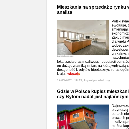
Mieszkania na sprzedaż z rynku 
analiza
Polski ryn
ewoluuje, 
zmieniając
ekonomiczn
Zakup mies
dla wielu 
wobec zak
dewelopera
unikalnych 
Envato Elements
natychmias
lokalizacja oraz możliwość negocjacji ceny. J
on dużą dynamiką zmian, na którą wpływają 
dostępność kredytów hipotecznych oraz ogól
kraju.
więcej
19-03-2025, 19:43, Artykuł poradnikowy,
Gdzie w Polsce kupisz mieszkanie
czy Bytom nadal jest najtańszy
Najnowsze
przynoszą 
cenach nie
prawach po
lokalizacj
można kupi