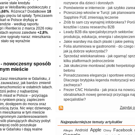
anie stałe kredytu
rozrywce dla dzieci i dorosłych
go w VeloBanku podskoczyło z
Pomówienie w internecie - jak szybko zar
6,68%
. Różnica? Dodatkowe
18
Przeszczep włosów w Turcji: jak planowanie
ągu pięciu lat spłaty. Tymczasem
Sapphire FUE zmieniają leczenie
kań w Polsce dryfują w
Zrób to sam czy wynajmij infobrokera? Por
endzie - według raportu
kosztów i czasu researchu B2B
l i Rentier.io z marca 2026 roku
Leady B2B dla specjalistycznych sektorów: I
stach wynosi zaledwie
+2,8%
.
zne sygnały naraz: mieszkania
produkcja, edukacja, energia i ubezpieczen
 stało się wyraźnie
Jakie warstwy ma dach płaski i jakie pełnią 
Folia aluminiowa w gastronomii - do czego s
jak ją dobrze wykorzystać?
Sprzedaż wielokanałowa - jak ogarnąć spr
kilku platformach jednocześnie
 - nowoczesny sposób
Jak skutecznie montować płotki herpetologi
znym mieście
betonu
Ponadczasowa elegancja i sportowe emocj
ażasz mieszkanie w Gdańsku, z
Dlaczego brytyjska legenda motoryzacji wc
zauważasz, jak bardzo zmienił
zachwyca?
ieruchomości w ostatnich latach.
Frezer CNC Holandia - jak praca na nowoc
ziś jedno z najbardziej
obrabiarkach nowej generacji przyciąga na
ch miast w Polsce – przyciąga
specjalistów?
m rynkiem pracy, zapleczem
im, dostępem do morza oraz
Zapytaj o
ością życia. Nic więc dziwnego,
 mieszkania w tym mieście
 ogromnym zainteresowaniem
osób planujących dłuższy pobyt
Najpopularniejsze tematy artykułów
 więcej osób poszukuje
a w Gdańsku i dają realne
Apple
Facebook
Android
Allegro
Chiny