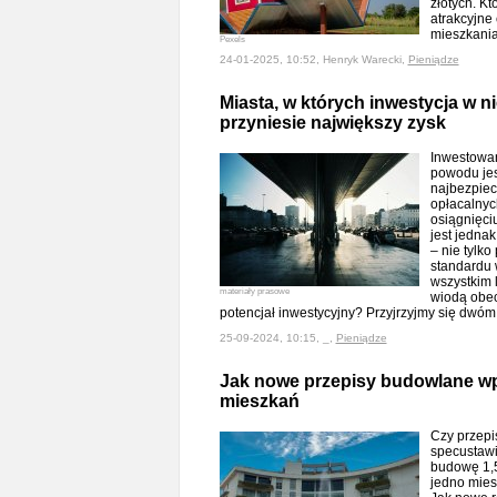
złotych. Kt
atrakcyjne
mieszkan
Pexels
24-01-2025, 10:52, Henryk Warecki,
Pieniądze
Miasta, w których inwestycja w 
przyniesie największy zysk
Inwestowan
powodu jes
najbezpiecz
opłacalnyc
osiągnięci
jest jedna
– nie tylk
standardu 
wszystkim l
materiały prasowe
wiodą obecn
potencjał inwestycyjny? Przyjrzyjmy się dwóm
25-09-2024, 10:15, _,
Pieniądze
Jak nowe przepisy budowlane w
mieszkań
Czy przepi
specustawi
budowę 1,
jedno mies