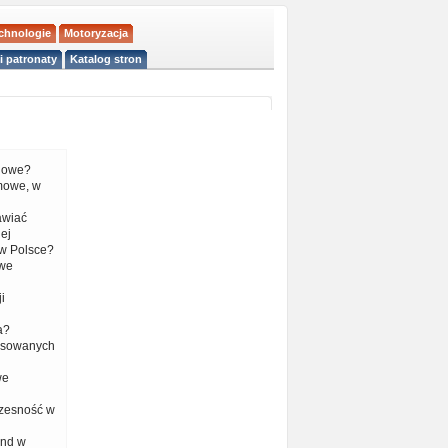
echnologie
Motoryzacja
i patronaty
Katalog stron
liowe?
mowe, w
tawiać
ej
w Polsce?
 we
i
a?
nsowanych
we
czesność w
end w