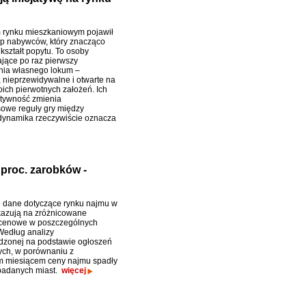
 rynku mieszkaniowym pojawił
yp nabywców, który znacząco
kształt popytu. To osoby
jące po raz pierwszy
nia własnego lokum –
, nieprzewidywalne i otwarte na
ich pierwotnych założeń. Ich
tywność zmienia
owe reguły gry między
 dynamika rzeczywiście oznacza
proc. zarobków -
 dane dotyczące rynku najmu w
azują na zróżnicowane
 cenowe w poszczególnych
Według analizy
dzonej na podstawie ogłoszeń
ych, w porównaniu z
m miesiącem ceny najmu spadły
badanych miast.
więcej