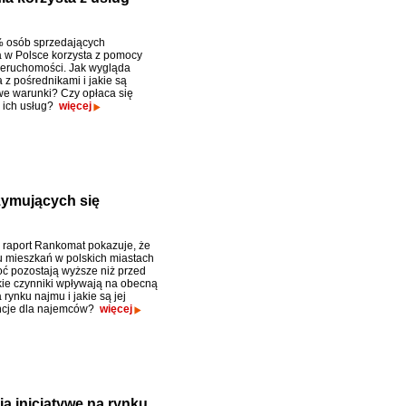
 osób sprzedających
 w Polsce korzysta z pomocy
eruchomości. Jak wygląda
 z pośrednikami i jakie są
e warunki? Czy opłaca się
z ich usług?
więcej
zymujących się
raport Rankomat pokazuje, że
 mieszkań w polskich miastach
oć pozostają wyższe niż przed
kie czynniki wpływają na obecną
 rynku najmu i jakie są jej
cje dla najemców?
więcej
ą inicjatywę na rynku