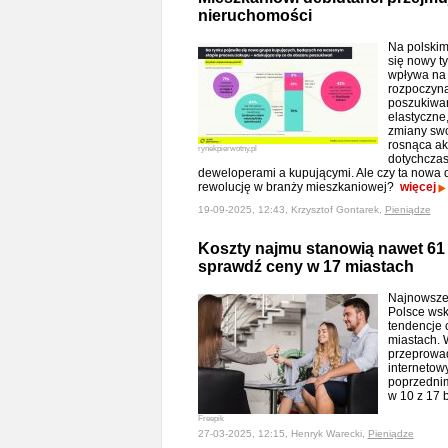
nieruchomości
Na polskim
się nowy t
wpływa na 
rozpoczyna
poszukiwa
elastyczne
zmiany swo
rosnąca ak
rynekpierwotny.pl
dotychczas
deweloperami a kupującymi. Ale czy ta nowa
rewolucję w branży mieszkaniowej?
więcej
19-09-2025, 12:43, Krzysztof Gontarek,
Pieniądze
Koszty najmu stanowią nawet 61 
sprawdź ceny w 17 miastach
Najnowsze
Polsce wsk
tendencje
miastach. 
przeprowa
internetow
poprzedni
w 10 z 17 
Freepik
27-03-2025, 12:15, Henryk Warecki,
Pieniądze