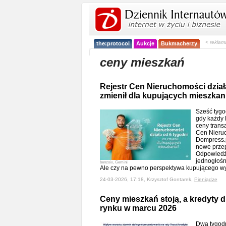
< reklam
the:protocol
Aukcje
Bukmacherzy
ceny mieszkań
Rejestr Cen Nieruchomości działa
zmienił dla kupujących mieszkan
Sześć tygo
gdy każdy 
ceny trans
Cen Nieru
Dompress.p
nowe przepi
Odpowiedź 
jednogłośni
benzoix, Gemini
Ale czy na pewno perspektywa kupującego 
24-03-2026, 17:18, Krzysztof Gontarek,
Pieniądze
Ceny mieszkań stoją, a kredyty dr
rynku w marcu 2026
Dwa tygodni