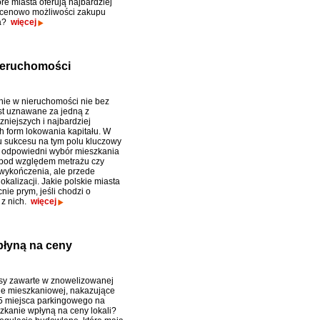
óre miasta oferują najbardziej
 cenowo możliwości zakupu
ia?
więcej
nieruchomości
ie w nieruchomości nie bez
t uznawane za jedną z
niejszych i najbardziej
h form lokowania kapitału. W
u sukcesu na tym polu kluczowy
k odpowiedni wybór mieszkania
o pod względem metrażu czy
wykończenia, ale przede
okalizacji. Jakie polskie miasta
ie prym, jeśli chodzi o
 z nich.
więcej
płyną na ceny
sy zawarte w znowelizowanej
e mieszkaniowej, nakazujące
5 miejsca parkingowego na
zkanie wpłyną na ceny lokali?