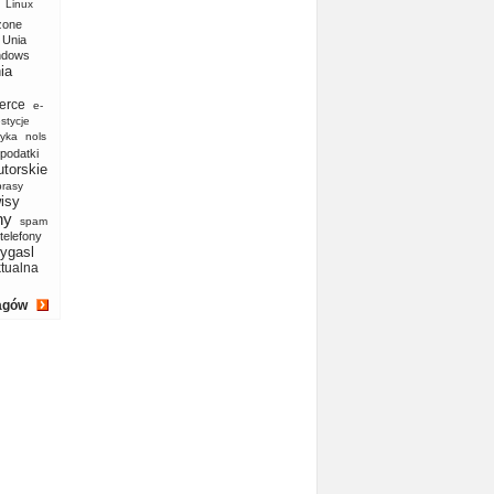
Linux
zone
Unia
ndows
ia
erce
e-
stycje
yka
nols
podatki
utorskie
prasy
isy
ny
spam
telefony
ygasl
ktualna
agów