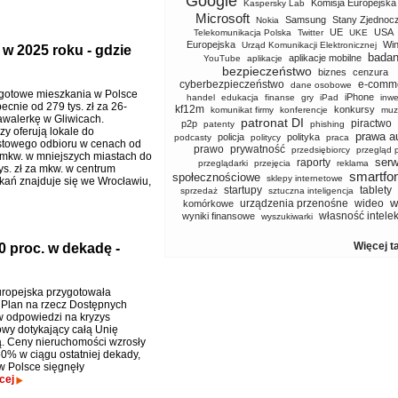
Google
Komisja Europejska
Kaspersky Lab
Microsoft
Samsung
Stany Zjednoc
Nokia
UE
USA
Telekomunikacja Polska
Twitter
UKE
Europejska
Wi
Urząd Komunikacji Elektronicznej
 w 2025 roku - gdzie
badan
aplikacje mobilne
YouTube
aplikacje
bezpieczeństwo
biznes
cenzura
cyberbezpieczeństwo
e-comm
dane osobowe
gotowe mieszkania w Polsce
iPhone
handel
edukacja
finanse
gry
iPad
inwe
ecnie od 279 tys. zł za 26-
kf12m
konkursy
komunikat firmy
konferencje
muz
walerkę w Gliwicach.
patronat DI
piractwo
p2p
patenty
phishing
y oferują lokale do
prawa a
policja
polityka
podcasty
politycy
praca
stowego odbioru w cenach od
prawo
prywatność
przedsiębiorcy
przegląd 
 mkw. w mniejszych miastach do
serw
raporty
przeglądarki
przejęcia
reklama
ys. zł za mkw. w centrum
smartfo
społecznościowe
sklepy internetowe
ań znajduje się we Wrocławiu,
startupy
tablety
sprzedaż
sztuczna inteligencja
w
urządzenia przenośne
wideo
komórkowe
własność intele
wyniki finansowe
wyszukiwarki
Więcej t
 proc. w dekadę -
ropejska przygotowała
 Plan na rzecz Dostępnych
 odpowiedzi na kryzys
wy dotykający całą Unię
. Ceny nieruchomości wzrosły
60% w ciągu ostatniej dekady,
w Polsce sięgnęły
cej