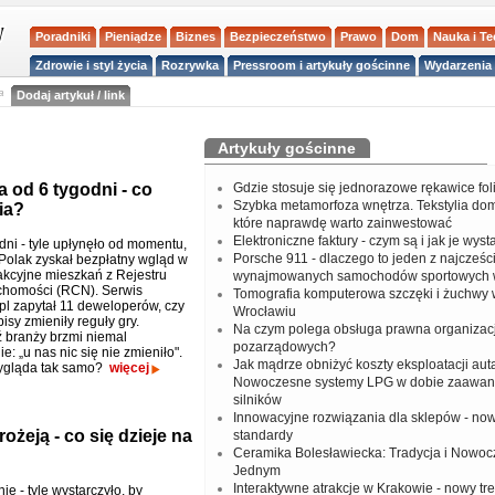
Poradniki
Pieniądze
Biznes
Bezpieczeństwo
Prawo
Dom
Nauka i T
Zdrowie i styl życia
Rozrywka
Pressroom i artykuły gościnne
Wydarzenia 
a
Dodaj artykuł / link
Artykuły gościnne
 od 6 tygodni - co
Gdzie stosuje się jednorazowe rękawice fo
Szybka metamorfoza wnętrza. Tekstylia do
ia?
które naprawdę warto zainwestować
Elektroniczne faktury - czym są i jak je wys
dni - tyle upłynęło od momentu,
Porsche 911 - dlaczego to jeden z najcześci
Polak zyskał bezpłatny wgląd w
akcyjne mieszkań z Rejestru
wynajmowanych samochodów sportowych 
chomości (RCN). Serwis
Tomografia komputerowa szczęki i żuchwy
l zapytał 11 deweloperów, czy
Wrocławiu
sy zmieniły reguły gry.
Na czym polega obsługa prawna organizacj
branży brzmi niemal
pozarządowych?
e: „u nas nic się nie zmieniło".
Jak mądrze obniżyć koszty eksploatacji aut
wygląda tak samo?
więcej
Nowoczesne systemy LPG w dobie zaawa
silników
Innowacyjne rozwiązania dla sklepów - no
ożeją - co się dzieje na
standardy
Ceramika Bolesławiecka: Tradycja i Nowo
Jednym
Interaktywne atrakcje w Krakowie - nowy tr
e - tyle wystarczyło, by