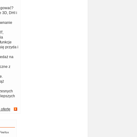
eagować?
 3D, DHI i
ównanie
T,
ia
funkcje
ię przyda i
zedaż na
czne z
e.
iąż
zesnych
jlepszych
 ofertę
Firefox