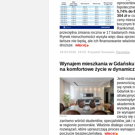
oprocentow
hipoteczne
5,74% do 
304 zł
w ci
ceny miesz
bocznym tr
Rankomat.p
przeciętna zmiana roczna w 17 badanych mia
Rynek nieruchomości wysyła więc dwa sprzec
tańsze nie będą, ale ich finansowanie właśnie
droższe.
więcej
18-03-2026, 18:03, Krzysztof Gontarek,
Pieniądze
Wynajem mieszkania w Gdańsku
na komfortowe życie w dynamic
Jeśli rozw
pewnością 
się rynek n
Gdańsk to d
atrakcyjny
rozwinięty
akademick
wysoką jak
że wynajem
cieszy się
Pexels
zarówno wśród studentów, specjalistów, jak i 
w regionie pomorskie. Właśnie dlatego coraz
rozwiązań, które upraszczają proces wynajęci
poczucie bezpieczeństwa.
więcej