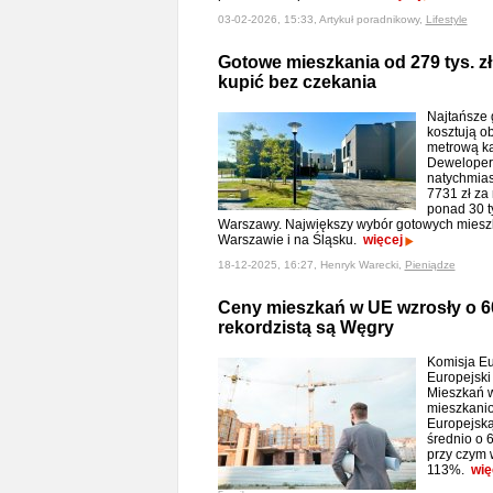
03-02-2026, 15:33, Artykuł poradnikowy,
Lifestyle
Gotowe mieszkania od 279 tys. zł
kupić bez czekania
Najtańsze 
kosztują ob
metrową ka
Deweloperz
natychmia
7731 zł za
ponad 30 t
Warszawy. Największy wybór gotowych mieszk
Warszawie i na Śląsku.
więcej
18-12-2025, 16:27, Henryk Warecki,
Pieniądze
Ceny mieszkań w UE wzrosły o 60
rekordzistą są Węgry
Komisja Eu
Europejski
Mieszkań w
mieszkanio
Europejską
średnio o 
przy czym 
113%.
wię