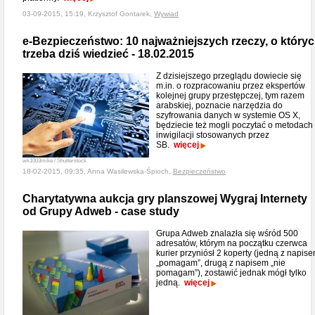
03-09-2015, 15:19, Krzysztof Gontarek,
Wywiad
e-Bezpieczeństwo: 10 najważniejszych rzeczy, o który
trzeba dziś wiedzieć - 18.02.2015
Z dzisiejszego przeglądu dowiecie się
m.in. o rozpracowaniu przez ekspertów
kolejnej grupy przestępczej, tym razem
arabskiej, poznacie narzędzia do
szyfrowania danych w systemie OS X,
będziecie też mogli poczytać o metodach
inwigilacji stosowanych przez
SB.
więcej
wk1003mike / Shutterstock
18-02-2015, 09:35, Anna Wasilewska-Śpioch,
Bezpieczeństwo
Charytatywna aukcja gry planszowej Wygraj Internety
od Grupy Adweb - case study
Grupa Adweb znalazła się wśród 500
adresatów, którym na początku czerwca
kurier przyniósł 2 koperty (jedną z napis
„pomagam”, drugą z napisem „nie
pomagam”), zostawić jednak mógł tylko
jedną.
więcej