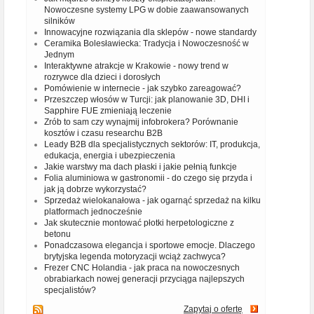
Nowoczesne systemy LPG w dobie zaawansowanych
silników
Innowacyjne rozwiązania dla sklepów - nowe standardy
Ceramika Bolesławiecka: Tradycja i Nowoczesność w
Jednym
Interaktywne atrakcje w Krakowie - nowy trend w
rozrywce dla dzieci i dorosłych
Pomówienie w internecie - jak szybko zareagować?
Przeszczep włosów w Turcji: jak planowanie 3D, DHI i
Sapphire FUE zmieniają leczenie
Zrób to sam czy wynajmij infobrokera? Porównanie
kosztów i czasu researchu B2B
Leady B2B dla specjalistycznych sektorów: IT, produkcja,
edukacja, energia i ubezpieczenia
Jakie warstwy ma dach płaski i jakie pełnią funkcje
Folia aluminiowa w gastronomii - do czego się przyda i
jak ją dobrze wykorzystać?
Sprzedaż wielokanałowa - jak ogarnąć sprzedaż na kilku
platformach jednocześnie
Jak skutecznie montować płotki herpetologiczne z
betonu
Ponadczasowa elegancja i sportowe emocje. Dlaczego
brytyjska legenda motoryzacji wciąż zachwyca?
Frezer CNC Holandia - jak praca na nowoczesnych
obrabiarkach nowej generacji przyciąga najlepszych
specjalistów?
Zapytaj o ofertę