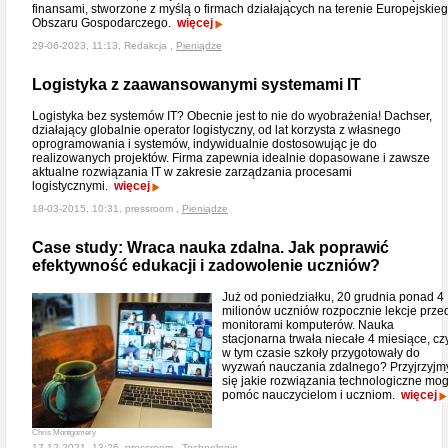
finansami, stworzone z myślą o firmach działających na terenie Europejskie
Obszaru Gospodarczego.
więcej
29-06-2023, 11:13, Redakcja ,
Pieniądze
Logistyka z zaawansowanymi systemami IT
Logistyka bez systemów IT? Obecnie jest to nie do wyobrażenia! Dachser,
działający globalnie operator logistyczny, od lat korzysta z własnego
oprogramowania i systemów, indywidualnie dostosowując je do
realizowanych projektów. Firma zapewnia idealnie dopasowane i zawsze
aktualne rozwiązania IT w zakresie zarządzania procesami
logistycznymi.
więcej
18-03-2015, 10:31, pressroom ,
Pieniądze
Case study: Wraca nauka zdalna. Jak poprawić
efektywność edukacji i zadowolenie uczniów?
Już od poniedziałku, 20 grudnia ponad 4
milionów uczniów rozpocznie lekcje prze
monitorami komputerów. Nauka
stacjonarna trwała niecałe 4 miesiące, cz
w tym czasie szkoły przygotowały do
wyzwań nauczania zdalnego? Przyjrzyjm
się jakie rozwiązania technologiczne mo
pomóc nauczycielom i uczniom.
więcej
Chris Montgomery
17-12-2021, 13:26, pressroom ,
Technologie