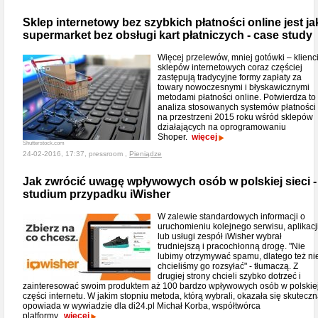
Sklep internetowy bez szybkich płatności online jest ja
supermarket bez obsługi kart płatniczych - case study
Więcej przelewów, mniej gotówki – klienc
sklepów internetowych coraz częściej
zastępują tradycyjne formy zapłaty za
towary nowoczesnymi i błyskawicznymi
metodami płatności online. Potwierdza to
analiza stosowanych systemów płatności
na przestrzeni 2015 roku wśród sklepów
działających na oprogramowaniu
Shoper.
więcej
Shutterstock.com
24-02-2016, 17:37, pressroom ,
Pieniądze
Jak zwrócić uwagę wpływowych osób w polskiej sieci -
studium przypadku iWisher
W zalewie standardowych informacji o
uruchomieniu kolejnego serwisu, aplikacj
lub usługi zespół iWisher wybrał
trudniejszą i pracochłonną drogę. "Nie
lubimy otrzymywać spamu, dlatego też ni
chcieliśmy go rozsyłać" - tłumaczą. Z
drugiej strony chcieli szybko dotrzeć i
zainteresować swoim produktem aż 100 bardzo wpływowych osób w polskie
części internetu. W jakim stopniu metoda, którą wybrali, okazała się skutecz
opowiada w wywiadzie dla di24.pl Michał Korba, współtwórca
platformy.
więcej