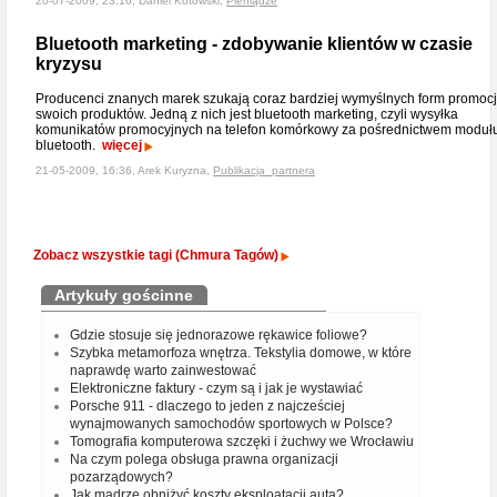
20-07-2009, 23:16, Daniel Kotowski,
Pieniądze
Bluetooth marketing - zdobywanie klientów w czasie
kryzysu
Producenci znanych marek szukają coraz bardziej wymyślnych form promocj
swoich produktów. Jedną z nich jest bluetooth marketing, czyli wysyłka
komunikatów promocyjnych na telefon komórkowy za pośrednictwem moduł
bluetooth.
więcej
21-05-2009, 16:36, Arek Kuryzna,
Publikacja_partnera
Zobacz wszystkie tagi (Chmura Tagów)
Artykuły gościnne
Gdzie stosuje się jednorazowe rękawice foliowe?
Szybka metamorfoza wnętrza. Tekstylia domowe, w które
naprawdę warto zainwestować
Elektroniczne faktury - czym są i jak je wystawiać
Porsche 911 - dlaczego to jeden z najcześciej
wynajmowanych samochodów sportowych w Polsce?
Tomografia komputerowa szczęki i żuchwy we Wrocławiu
Na czym polega obsługa prawna organizacji
pozarządowych?
Jak mądrze obniżyć koszty eksploatacji auta?