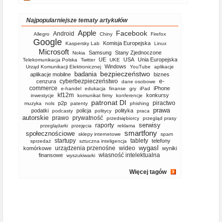
Najpopularniejsze tematy artykułów
Apple
Facebook
Android
Allegro
Chiny
Firefox
Google
Komisja Europejska
Kaspersky Lab
Linux
Microsoft
Samsung
Stany Zjednoczone
Nokia
UE
USA
Unia Europejska
Telekomunikacja Polska
Twitter
UKE
Windows
Urząd Komunikacji Elektronicznej
YouTube
aplikacje
bezpieczeństwo
badania
aplikacje mobilne
biznes
cyberbezpieczeństwo
e-
cenzura
dane osobowe
commerce
iPhone
e-handel
edukacja
finanse
gry
iPad
kf12m
konkursy
inwestycje
komunikat firmy
konferencje
patronat DI
piractwo
p2p
muzyka
nols
patenty
phishing
prawa
podatki
policja
polityka
podcasty
politycy
praca
autorskie
prawo
prywatność
przedsiębiorcy
przegląd prasy
serwisy
raporty
przeglądarki
przejęcia
reklama
smartfony
społecznościowe
sklepy internetowe
spam
startupy
tablety
telefony
sprzedaż
sztuczna inteligencja
wygasl
urządzenia przenośne
wideo
komórkowe
wyniki
własność intelektualna
finansowe
wyszukiwarki
Więcej tagów