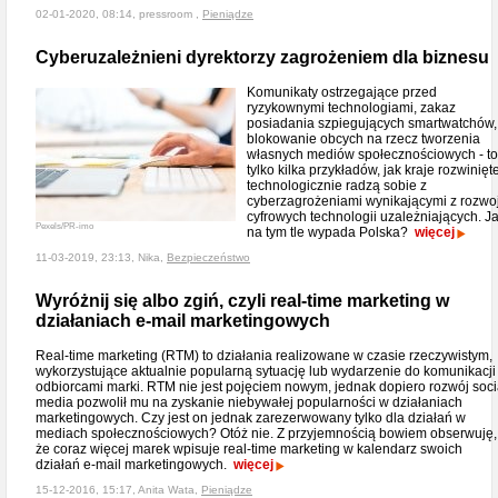
02-01-2020, 08:14, pressroom ,
Pieniądze
Cyberuzależnieni dyrektorzy zagrożeniem dla biznesu
Komunikaty ostrzegające przed
ryzykownymi technologiami, zakaz
posiadania szpiegujących smartwatchów,
blokowanie obcych na rzecz tworzenia
własnych mediów społecznościowych - to
tylko kilka przykładów, jak kraje rozwinięt
technologicznie radzą sobie z
cyberzagrożeniami wynikającymi z rozwo
cyfrowych technologii uzależniających. J
Pexels/PR-imo
na tym tle wypada Polska?
więcej
11-03-2019, 23:13, Nika,
Bezpieczeństwo
Wyróżnij się albo zgiń, czyli real-time marketing w
działaniach e-mail marketingowych
Real-time marketing (RTM) to działania realizowane w czasie rzeczywistym,
wykorzystujące aktualnie popularną sytuację lub wydarzenie do komunikacji
odbiorcami marki. RTM nie jest pojęciem nowym, jednak dopiero rozwój soci
media pozwolił mu na zyskanie niebywałej popularności w działaniach
marketingowych. Czy jest on jednak zarezerwowany tylko dla działań w
mediach społecznościowych? Otóż nie. Z przyjemnością bowiem obserwuję,
że coraz więcej marek wpisuje real-time marketing w kalendarz swoich
działań e-mail marketingowych.
więcej
15-12-2016, 15:17, Anita Wata,
Pieniądze