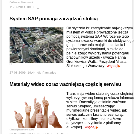
DeiMosz / Shutterstock
11-07-2014, 09:03, _,
System SAP pomaga zarządzać stolicą
Od stycznia br. zarządzanie największym
miastem w Polsce prowadzone jest za
pomocą systemu SAP. Wdrożenie tego
systemu stwarza warunki do efektywnego
gospodarowania majątkiem miasta i
powierzonymi środkami, a także do
pełniejszego wykorzystania potencjału
pracowników urzędu - uważa Hanna
Gronkiewicz-Waltz, Prezydent Miasta
DI
Stołecznego Warszawy.
więcej
27-08-2009, 19:44, dk,
Pieniądze
Materiały wideo coraz ważniejszą częścią serwisu
Transmisja wideo staje się coraz chętniej
wykorzystywaną formą przekazu informac
w sieci. Doceniły ją ostatnio zarówno
serwis Skapiec, umieszczając
multimedialne prezentacje wideo, jak i
serwis aukcyjny Licyto, prezentując
użytkownikom filmy instruktażowe
dotyczące korzystania z platformy
aukcyjnej.
więcej
©istockphoto.com/Sveta