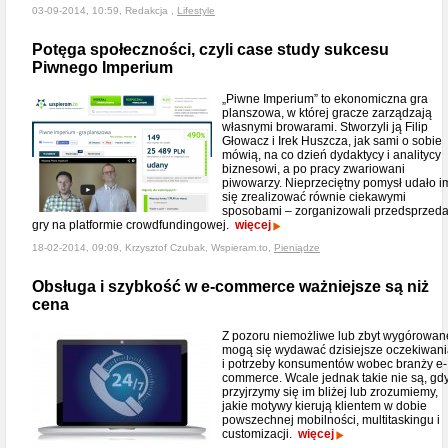
03-09-2014, 10:59, Redakcja ,
Lifestyle
Potęga społeczności, czyli case study sukcesu
Piwnego Imperium
„Piwne Imperium” to ekonomiczna gra
planszowa, w której gracze zarządzają
własnymi browarami. Stworzyli ją Filip
Głowacz i Irek Huszcza, jak sami o sobie
mówią, na co dzień dydaktycy i analitycy
biznesowi, a po pracy zwariowani
piwowarzy. Nieprzeciętny pomysł udało i
się zrealizować równie ciekawymi
sposobami – zorganizowali przedsprzed
gry na platformie crowdfundingowej.
więcej
18-02-2014, 09:09, Krzysztof Czubak, Wspieram.to,
Pieniądze
Obsługa i szybkość w e-commerce ważniejsze są niż
cena
Z pozoru niemożliwe lub zbyt wygórowan
mogą się wydawać dzisiejsze oczekiwan
i potrzeby konsumentów wobec branży e-
commerce. Wcale jednak takie nie są, gd
przyjrzymy się im bliżej lub zrozumiemy,
jakie motywy kierują klientem w dobie
powszechnej mobilności, multitaskingu i
customizacji.
więcej