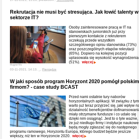
Rekrutacja nie musi być stresująca. Jak łowić talenty w
sektorze IT?
Osoby zainteresowane pracą w IT na
stanowiskach juniorskich już przy
pierwszym kontakcie z rekruterem
oczekują przede wszystkim
szczegółowego opisu stanowiska (73%)
oraz poszczególnych etapów rekrutacji
(65%). Dopiero na kolejnej pozycji
uplasowała się wysokość wynagrodzenia
(51%).
więcej
Magnet Me
03-11-2021, 14:13, _,
Pieniądze
W jaki sposób program Horyzont 2020 pomógł polskim
firmom? - case study BCAST
Przed nami ostatnie tury naborów
horyzontalnych aplikacji. W związku z tym
warto już teraz przyjrzeć się, jaki wpływ n
działalność beneficjentów dofinansowani
miały otrzymane fundusze i co udało się
dzięki nim osiągnąć. Jest to o tyle ważne,
że już niedługo firmy i instytucje naukowe
będą mogły zgłaszać się do następnego
programu ramowego, Horyzontu Europa, którego budżet będzie jeszcze
większy, niż ten w Horyzoncie 2020.
więcej