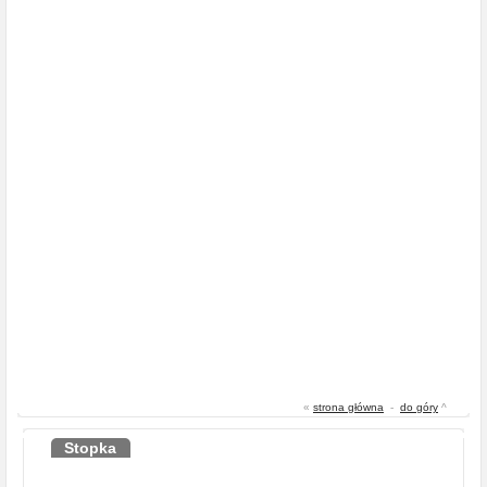
«
strona główna
-
do góry
^
Stopka