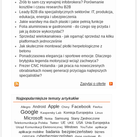
Zrób to sam czy wynajmij infobrokera? Porównanie
kosztów i czasu researchu B2B
Leady B2B dla specjalistycznych sektorów: IT, produkcja,
edukacja, energia i ubezpieczenia
Jakie warstwy ma dach płaski i jakie pełnią funkcje
Folia aluminiowa w gastronomii - do czego się przyda i
jak ją dobrze wykorzystać?
Sprzedaż wielokanałowa - jak ogarnąć sprzedaż na kilku
platformach jednocześnie
Jak skutecznie montować płotki herpetologiczne z
betonu
Ponadczasowa elegancja i sportowe emocje. Dlaczego
brytyjska legenda motoryzacji wciąż zachwyca?
Frezer CNC Holandia - jak praca na nowoczesnych
obrabiarkach nowej generacji przyciąga najlepszych
specjalistów?
Zapytaj o ofertę
Najpopularniejsze tematy artykułów
Apple
Facebook
Android
Allegro
Chiny
Firefox
Google
Komisja Europejska
Kaspersky Lab
Linux
Microsoft
Samsung
Stany Zjednoczone
Nokia
UE
USA
Unia Europejska
Telekomunikacja Polska
Twitter
UKE
Windows
Urząd Komunikacji Elektronicznej
YouTube
aplikacje
bezpieczeństwo
badania
aplikacje mobilne
biznes
cyberbezpieczeństwo
e-
cenzura
dane osobowe