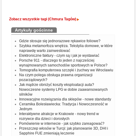
Zobacz wszystkie tagi (Chmura Tagów)
Artykuły gościnne
Gdzie stosuje się jednorazowe rękawice foliowe?
Szybka metamorfoza wnętrza. Tekstylia domowe, w które
naprawdę warto zainwestować
Elektroniczne faktury - czym są i jak je wystawiać
Porsche 911 - dlaczego to jeden z najcześciej
wynajmowanych samochodów sportowych w Polsce?
Tomografia komputerowa szczęki i żuchwy we Wrocławiu
Na czym polega obsługa prawna organizacji
pozarządowych?
Jak mądrze obniżyć koszty eksploatacji auta?
Nowoczesne systemy LPG w dobie zaawansowanych
silników
Innowacyjne rozwiązania dla sklepów - nowe standardy
Ceramika Bolesławiecka: Tradycja i Nowoczesność w
Jednym
Interaktywne atrakcje w Krakowie - nowy trend w
rozrywce dla dzieci i dorosłych
Pomówienie w internecie - jak szybko zareagować?
Przeszczep włosów w Turcji: jak planowanie 3D, DHI i
Sapphire FUE zmieniają leczenie