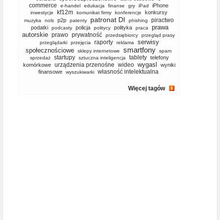
commerce
iPhone
e-handel
edukacja
finanse
gry
iPad
kf12m
konkursy
inwestycje
komunikat firmy
konferencje
patronat DI
piractwo
p2p
muzyka
nols
patenty
phishing
prawa
podatki
policja
polityka
podcasty
politycy
praca
autorskie
prawo
prywatność
przedsiębiorcy
przegląd prasy
serwisy
raporty
przeglądarki
przejęcia
reklama
smartfony
społecznościowe
sklepy internetowe
spam
startupy
tablety
telefony
sprzedaż
sztuczna inteligencja
wygasl
urządzenia przenośne
wideo
komórkowe
wyniki
własność intelektualna
finansowe
wyszukiwarki
Więcej tagów