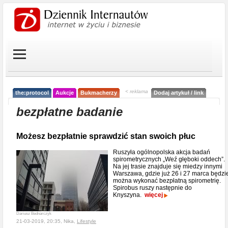
< reklama
the:protocol
Aukcje
Bukmacherzy
Dodaj artykuł / link
bezpłatne badanie
Możesz bezpłatnie sprawdzić stan swoich płuc
Ruszyła ogólnopolska akcja badań
spirometrycznych „Weź głęboki oddech”.
Na jej trasie znajduje się miedzy innymi
Warszawa, gdzie już 26 i 27 marca będzi
można wykonać bezpłatną spirometrię.
Spirobus ruszy następnie do
Knyszyna.
więcej
Dariusz Bednarczyk
21-03-2019, 20:35, Nika,
Lifestyle