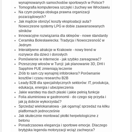
wynajmowanych samochodów sportowych w Polsce?
Tomografia komputerowa szczęki i żuchwy we Wrocławiu
Na czym polega obsługa prawna organizacji
pozarządowych?
Jak mądrze obniżyć koszty eksploatacji auta?
Nowoczesne systemy LPG w dobie zaawansowanych
silników
Innowacyjne rozwiązania dla sklepów - nowe standardy
Ceramika Bolesławiecka: Tradycja i Nowoczesność w
Jednym
Interaktywne atrakcje w Krakowie - nowy trend w
rozrywce dla dzieci i dorosłych
Pomówienie w internecie - jak szybko zareagować?
Przeszczep włosów w Turcji: jak planowanie 3D, DHI i
Sapphire FUE zmieniają leczenie
Zrób to sam czy wynajmij infobrokera? Porównanie
kosztów i czasu researchu B2B
Leady B2B dla specjalistycznych sektorów: IT, produkcja,
edukacja, energia i ubezpieczenia
Jakie warstwy ma dach płaski i jakie pełnią funkcje
Folia aluminiowa w gastronomii - do czego się przyda i
jak ją dobrze wykorzystać?
Sprzedaż wielokanałowa - jak ogarnąć sprzedaż na kilku
platformach jednocześnie
Jak skutecznie montować płotki herpetologiczne z
betonu
Ponadczasowa elegancja i sportowe emocje. Dlaczego
brytyjska legenda motoryzacji wciąż zachwyca?