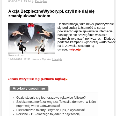
08-05-2019, 19:14, jr,
Pieniądze
Akcja BezpieczneWybory.pl, czyli nie daj się
zmanipulować botom
Dezinformacja, fake news, podszywanie
się pod cudzą tożsamość to coraz
powszechniejsze zjawiska w internecie,
nasilające się szczególnie w czasie
ważnych wydarzeń politycznych. Dlatego
podczas kampanii wyborczej warto zwróc
na te zjawiska szczególną
uwagę.
więcej
Shutterstock.com
11-10-2018, 12:31, Joanna Ryńska,
Lifestyle
Zobacz wszystkie tagi (Chmura Tagów)
Artykuły gościnne
Gdzie stosuje się jednorazowe rękawice foliowe?
Szybka metamorfoza wnętrza. Tekstylia domowe, w które
naprawdę warto zainwestować
Elektroniczne faktury - czym są i jak je wystawiać
Porsche 911 - dlaczego to jeden z najcześciej