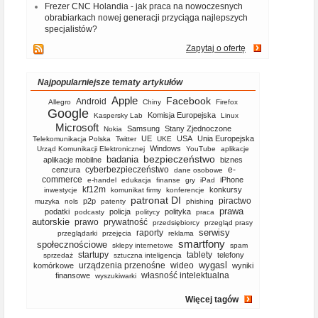
Frezer CNC Holandia - jak praca na nowoczesnych
obrabiarkach nowej generacji przyciąga najlepszych
specjalistów?
Zapytaj o ofertę
Najpopularniejsze tematy artykułów
Apple
Facebook
Android
Allegro
Chiny
Firefox
Google
Komisja Europejska
Kaspersky Lab
Linux
Microsoft
Samsung
Stany Zjednoczone
Nokia
UE
USA
Unia Europejska
Telekomunikacja Polska
Twitter
UKE
Windows
Urząd Komunikacji Elektronicznej
YouTube
aplikacje
bezpieczeństwo
badania
aplikacje mobilne
biznes
cyberbezpieczeństwo
e-
cenzura
dane osobowe
commerce
iPhone
e-handel
edukacja
finanse
gry
iPad
kf12m
konkursy
inwestycje
komunikat firmy
konferencje
patronat DI
piractwo
p2p
muzyka
nols
patenty
phishing
prawa
podatki
policja
polityka
podcasty
politycy
praca
autorskie
prawo
prywatność
przedsiębiorcy
przegląd prasy
serwisy
raporty
przeglądarki
przejęcia
reklama
smartfony
społecznościowe
sklepy internetowe
spam
startupy
tablety
telefony
sprzedaż
sztuczna inteligencja
wygasl
urządzenia przenośne
wideo
komórkowe
wyniki
własność intelektualna
finansowe
wyszukiwarki
Więcej tagów