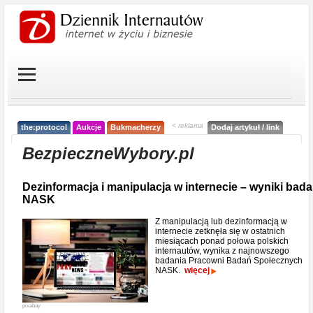
< reklama
the:protocol
Aukcje
Bukmacherzy
Dodaj artykuł / link
BezpieczneWybory.pl
Dezinformacja i manipulacja w internecie – wyniki bad
NASK
Z manipulacją lub dezinformacją w
internecie zetknęła się w ostatnich
miesiącach ponad połowa polskich
internautów, wynika z najnowszego
badania Pracowni Badań Społecznych
NASK.
więcej
pixabay